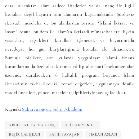
dersi olacaktır. İslam sadece ibadetler ya da inanç ile ilgili
konuları değil hayatın tüm alanlarını kuşatmaktadır. Şüphesiz
iktisadî meseleler de bu alanlardan biridir. ‘İslamî İktisat ve
İnsan’ konulu bu ders ile İslam’ın iktisadî münasebetlere ilişkin
yasakları, teşvikleri, kuralları işlenecek ve hayatımızda
neredeyse her gün karşılaştığımız konular ele alınacaktır.
Bununla birlikte, son yıllarda yaygınlaşan İslamî finans
kurumlarına da özel olarak temas edilip alternatif mekanizmalar
üzerinde durulacaktır. 6 haftalık program boyunca İslam
iktisadının fıkhi ilkeleri, temel değerleri, uygulamaya dönük
model önerileri, güncel meseleleri ilgilileriyle paylaşılacaktır.
Kaynak:
Sakarya Büyük Şehir Akademi
ABDULLAH TALHA GENÇ
ALI CAN YENICE
BEŞIR ÇALIŞKAN
FATIH SAVAŞAN
HAKAN ASLAN