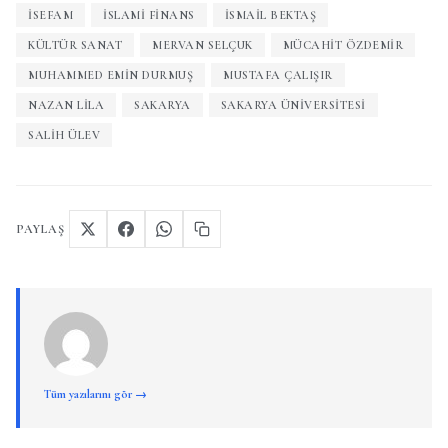
ISEFAM
ISLAMI FINANS
İSMAIL BEKTAŞ
KÜLTÜR SANAT
MERVAN SELÇUK
MÜCAHIT ÖZDEMIR
MUHAMMED EMIN DURMUŞ
MUSTAFA ÇALIŞIR
NAZAN LILA
SAKARYA
SAKARYA ÜNIVERSITESI
SALIH ÜLEV
PAYLAŞ
Tüm yazılarını gör →