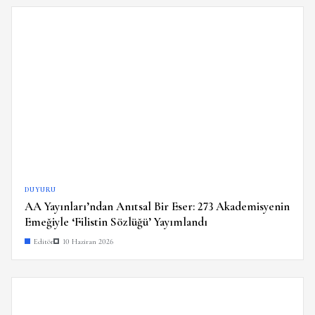
DUYURU
AA Yayınları’ndan Anıtsal Bir Eser: 273 Akademisyenin
Emeğiyle ‘Filistin Sözlüğü’ Yayımlandı
Editör
10 Haziran 2026