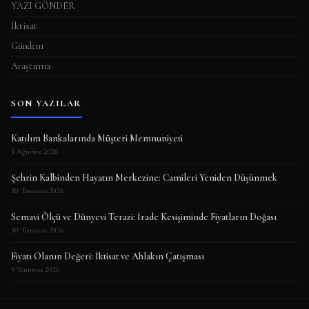
YAZI GÖNDER
İktisat
Gündem
Araştırma
SON YAZILAR
Katılım Bankalarında Müşteri Memnuniyeti
3 Ağustos 2026
Şehrin Kalbinden Hayatın Merkezine: Camileri Yeniden Düşünmek
30 Temmuz 2026
Semavi Ölçü ve Dünyevi Terazi: İrade Kesişiminde Fiyatların Doğası
30 Temmuz 2026
Fiyatı Olanın Değeri: İktisat ve Ahlakın Çatışması
9 Temmuz 2026