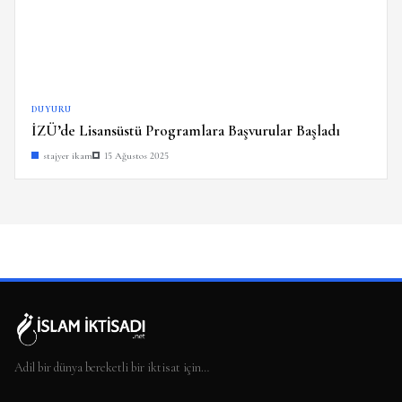
DUYURU
İZÜ’de Lisansüstü Programlara Başvurular Başladı
stajyer ikam
15 Ağustos 2025
Adil bir dünya bereketli bir iktisat için…