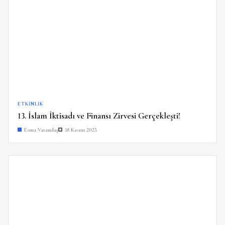
ETKINLIK
13. İslam İktisadı ve Finansı Zirvesi Gerçekleşti!
Esma Vatandaş
18 Kasım 2025