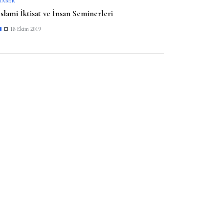
HABER
İslami İktisat ve İnsan Seminerleri
18 Ekim 2019