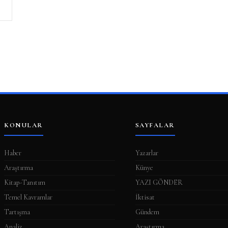
KONULAR
SAYFALAR
Haber
Yazarlar
Araştırma
Künye
Kitap-Tanıtım
YAZI GÖNDER
Temel Kavramlar
İktisat
Tartışma
Gündem
Analiz
Araştırma