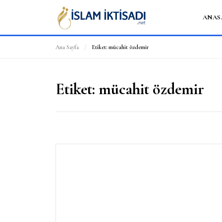
ANAS
Ana Sayfa
/
Etiket:
mücahit özdemir
Etiket:
mücahit özdemir