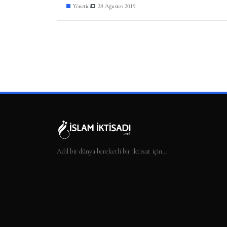
Yönetici
28 Ağustos 2019
Adil bir dünya bereketli bir iktisat için…