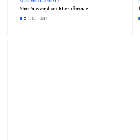
KITAP-DEĞERLENDIRME
l
Shari‘a-compliant Microfinance
31 Ekim 2019