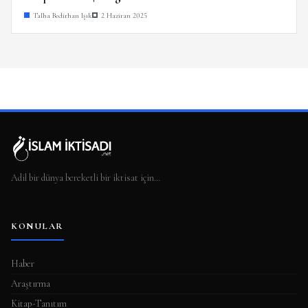
Talha Bedirhan Işık
2 Haziran 2025
Adil bir dünya bereketli bir iktisat için…
KONULAR
Haber
Araştırma
Kitap-Tanıtım