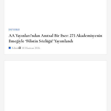
DUYURU
AA Yayınları’ndan Anıtsal Bir Eser: 273 Akademisyenin
Emeğiyle ‘Filistin Sözlüğü’ Yayımlandı
Editör
10 Haziran 2026