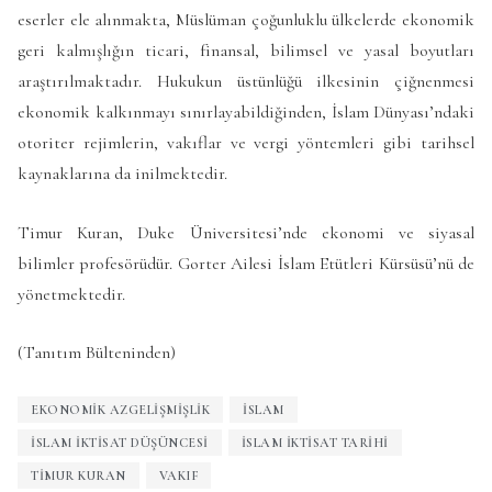
eserler ele alınmakta, Müslüman çoğunluklu ülkelerde ekonomik
geri kalmışlığın ticari, finansal, bilimsel ve yasal boyutları
araştırılmaktadır. Hukukun üstünlüğü ilkesinin çiğnenmesi
ekonomik kalkınmayı sınırlayabildiğinden, İslam Dünyası’ndaki
otoriter rejimlerin, vakıflar ve vergi yöntemleri gibi tarihsel
kaynaklarına da inilmektedir.
Timur Kuran, Duke Üniversitesi’nde ekonomi ve siyasal
bilimler profesörüdür. Gorter Ailesi İslam Etütleri Kürsüsü’nü de
yönetmektedir.
(Tanıtım Bülteninden)
EKONOMIK AZGELIŞMIŞLIK
İSLAM
İSLAM İKTISAT DÜŞÜNCESI
İSLAM İKTISAT TARIHI
TIMUR KURAN
VAKIF