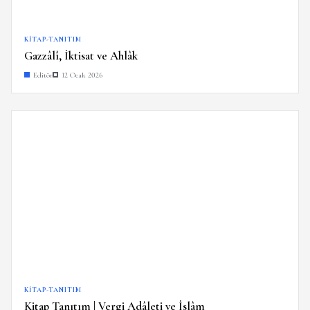
KITAP-TANITIM
Gazzâlî, İktisat ve Ahlâk
Editör
12 Ocak 2026
KITAP-TANITIM
Kitap Tanıtım | Vergi Adâleti ve İslâm