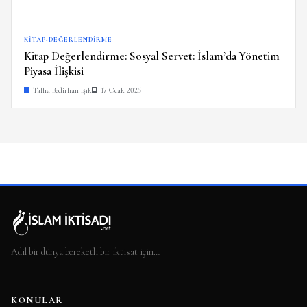
KITAP-DEĞERLENDIRME
Kitap Değerlendirme: Sosyal Servet: İslam’da Yönetim
Piyasa İlişkisi
Talha Bedirhan Işık
17 Ocak 2025
Adil bir dünya bereketli bir iktisat için…
KONULAR