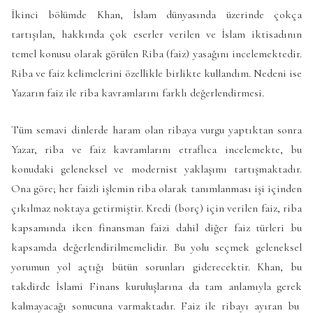
İkinci bölümde Khan, İslam dünyasında üzerinde çokça
tartışılan, hakkında çok eserler verilen ve İslam iktisadının
temel konusu olarak görülen Riba (faiz) yasağını incelemektedir.
Riba ve faiz kelimelerini özellikle birlikte kullandım. Nedeni ise
Yazarın faiz ile riba kavramlarını farklı değerlendirmesi.
Tüm semavi dinlerde haram olan ribaya vurgu yaptıktan sonra
Yazar, riba ve faiz kavramlarını etraflıca incelemekte, bu
konudaki geleneksel ve modernist yaklaşımı tartışmaktadır.
Ona göre; her faizli işlemin riba olarak tanımlanması işi içinden
çıkılmaz noktaya getirmiştir. Kredi (borç) için verilen faiz, riba
kapsamında iken finansman faizi dahil diğer faiz türleri bu
kapsamda değerlendirilmemelidir. Bu yolu seçmek geleneksel
yorumun yol açtığı bütün sorunları giderecektir. Khan, bu
takdirde İslami Finans kuruluşlarına da tam anlamıyla gerek
kalmayacağı sonucuna varmaktadır. Faiz ile ribayı ayıran bu