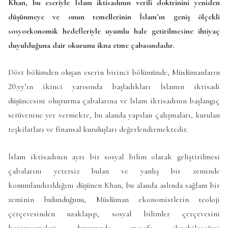
Khan, bu eseriyle İslam iktisadının verili doktrinini yeniden
düşünmeye ve onun temellerinin İslam’ın geniş ölçekli
sosyoekonomik hedefleriyle uyumlu hale getirilmesine ihtiyaç
duyulduğuna dair okurunu ikna etme çabasındadır.
Dört bölümden oluşan eserin birinci bölümünde, Müslümanların
20.yy’ın ikinci yarısında başladıkları İslamın iktisadi
düşüncesini oluşturma çabalarına ve İslam iktisadının başlangıç
serüvenine yer vermekte, bu alanda yapılan çalışmaları, kurulan
teşkilatları ve finansal kuruluşları değerlendirmektedir.
İslam iktisadının ayrı bir sosyal bilim olarak geliştirilmesi
çabalarını yetersiz bulan ve yanlış bir zeminde
konumlandırıldığını düşünen Khan, bu alanda aslında sağlam bir
zeminin bulunduğunu, Müslüman ekonomistlerin teoloji
çerçevesinden uzaklaşıp, sosyal bilimler çerçevesini
benimsemeleri durumunda mesafe alınabileceğini