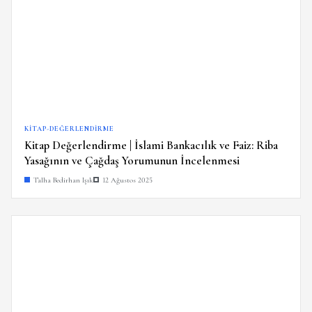
KITAP-DEĞERLENDIRME
Kitap Değerlendirme | İslami Bankacılık ve Faiz: Riba
Yasağının ve Çağdaş Yorumunun İncelenmesi
Talha Bedirhan Işık
12 Ağustos 2025