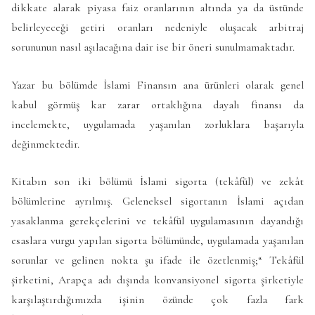
dikkate alarak piyasa faiz oranlarının altında ya da üstünde
belirleyeceği getiri oranları nedeniyle oluşacak arbitraj
sorununun nasıl aşılacağına dair ise bir öneri sunulmamaktadır.
Yazar bu bölümde İslami Finansın ana ürünleri olarak genel
kabul görmüş kar zarar ortaklığına dayalı finansı da
incelemekte, uygulamada yaşanılan zorluklara başarıyla
değinmektedir.
Kitabın son iki bölümü İslami sigorta (tekâfül) ve zekât
bölümlerine ayrılmış. Geleneksel sigortanın İslami açıdan
yasaklanma gerekçelerini ve tekâfül uygulamasının dayandığı
esaslara vurgu yapılan sigorta bölümünde, uygulamada yaşanılan
sorunlar ve gelinen nokta şu ifade ile özetlenmiş;“ Tekâfül
şirketini, Arapça adı dışında konvansiyonel sigorta şirketiyle
karşılaştırdığımızda işinin özünde çok fazla fark