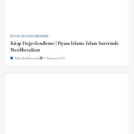
KITAP-DEĞERLENDIRME
Kitap Değerlendirme | Piyasa İslamı: İslam Suretinde
Neoliberalizm
Talha Bedirhan Işık
9 Temmuz 2025