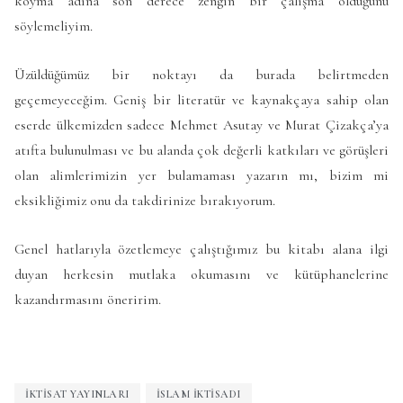
koyma adına son derece zengin bir çalışma olduğunu
söylemeliyim.
Üzüldüğümüz bir noktayı da burada belirtmeden
geçemeyeceğim. Geniş bir literatür ve kaynakçaya sahip olan
eserde ülkemizden sadece Mehmet Asutay ve Murat Çizakça’ya
atıfta bulunulması ve bu alanda çok değerli katkıları ve görüşleri
olan alimlerimizin yer bulamaması yazarın mı, bizim mi
eksikliğimiz onu da takdirinize bırakıyorum.
Genel hatlarıyla özetlemeye çalıştığımız bu kitabı alana ilgi
duyan herkesin mutlaka okumasını ve kütüphanelerine
kazandırmasını öneririm.
İKTISAT YAYINLARI
ISLAM IKTISADI