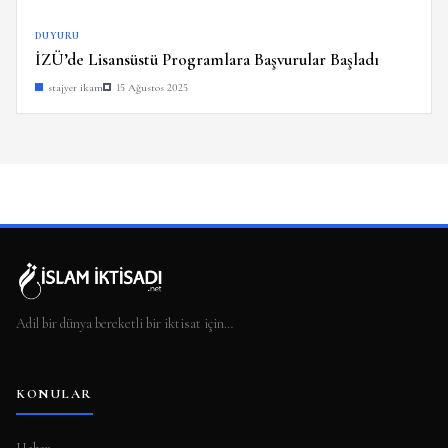
DUYURU
İZÜ’de Lisansüstü Programlara Başvurular Başladı
stajyer ikam
15 Ağustos 2025
Adil bir dünya bereketli bir iktisat için…
KONULAR