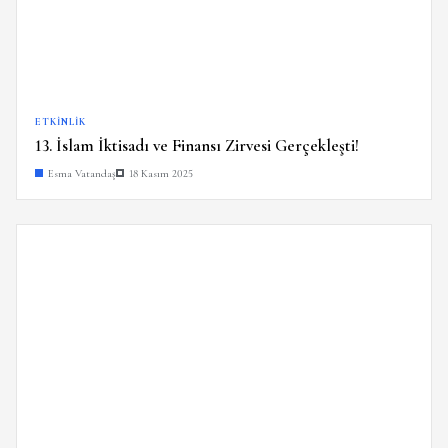
ETKINLIK
13. İslam İktisadı ve Finansı Zirvesi Gerçekleşti!
Esma Vatandaş
18 Kasım 2025