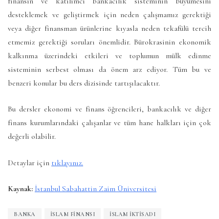
finansın ve katılımcı bankacılık sisteminin büyümesini
desteklemek ve geliştirmek için neden çalışmamız gerektiği
veya diğer finansman ürünlerine kıyasla neden tekafülü tercih
etmemiz gerektiği soruları önemlidir. Bürokrasinin ekonomik
kalkınma üzerindeki etkileri ve toplumun mülk edinme
sisteminin serbest olması da önem arz ediyor. Tüm bu ve
benzeri konular bu ders dizisinde tartışılacaktır.
Bu dersler ekonomi ve finans öğrencileri, bankacılık ve diğer
finans kurumlarındaki çalışanlar ve tüm hane halkları için çok
değerli olabilir.
Detaylar için
tıklayınız.
Kaynak:
İstanbul Sabahattin Zaim Üniversitesi
BANKA
ISLAM FINANSI
ISLAM IKTISADI