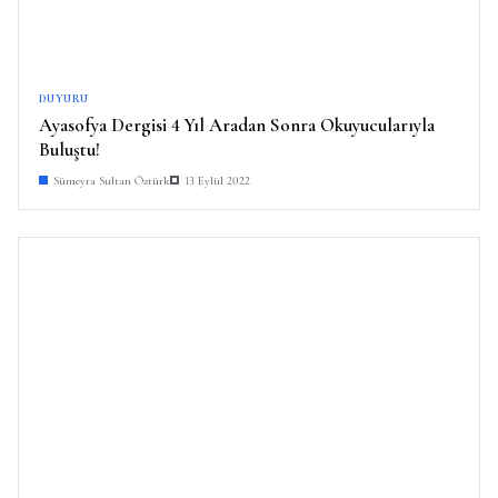
DUYURU
Ayasofya Dergisi 4 Yıl Aradan Sonra Okuyucularıyla
Buluştu!
Sümeyra Sultan Öztürk
13 Eylül 2022