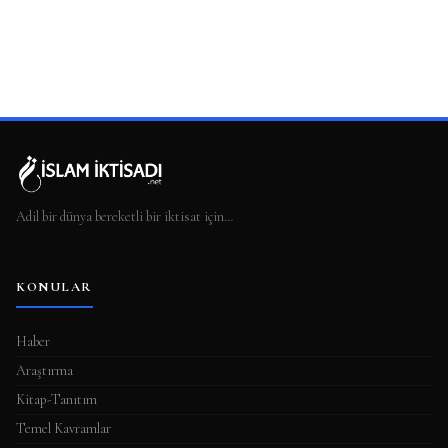
Adil bir dünya bereketli bir iktisat için…
KONULAR
Haber
Araştırma
Kitap-Tanıtım
Temel Kavramlar