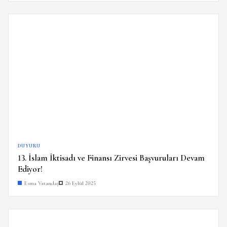
DUYURU
13. İslam İktisadı ve Finansı Zirvesi Başvuruları Devam
Ediyor!
Esma Vatandaş
26 Eylül 2025