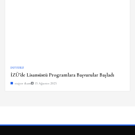
DUYURU
İZÜ’de Lisansüstü Programlara Başvurular Başladı
stajyer ikam
15 Ağustos 2025