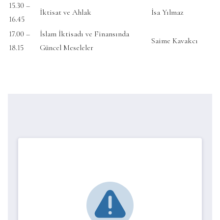
15.30 –
İktisat ve Ahlak
İsa Yılmaz
16.45
17.00 –
İslam İktisadı ve Finansında
Saime Kavakcı
18.15
Güncel Meseleler