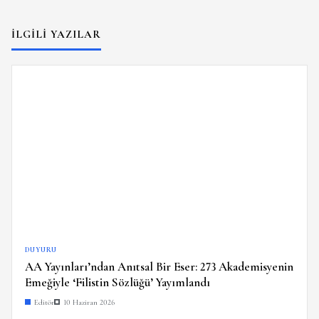
İLGILI YAZILAR
DUYURU
AA Yayınları’ndan Anıtsal Bir Eser: 273 Akademisyenin
Emeğiyle ‘Filistin Sözlüğü’ Yayımlandı
Editör
10 Haziran 2026