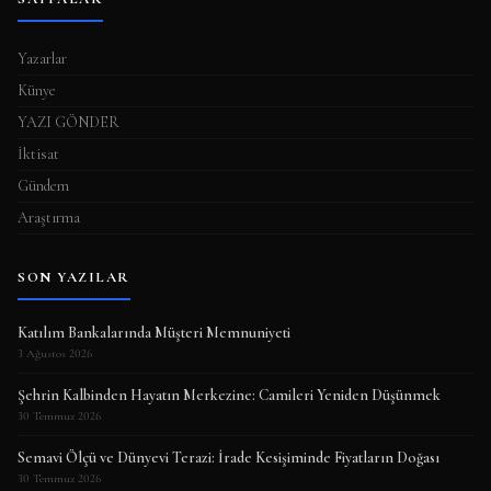
Yazarlar
Künye
YAZI GÖNDER
İktisat
Gündem
Araştırma
SON YAZILAR
Katılım Bankalarında Müşteri Memnuniyeti
3 Ağustos 2026
Şehrin Kalbinden Hayatın Merkezine: Camileri Yeniden Düşünmek
30 Temmuz 2026
Semavi Ölçü ve Dünyevi Terazi: İrade Kesişiminde Fiyatların Doğası
30 Temmuz 2026