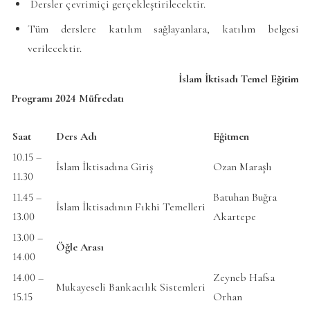
Dersler çevrimiçi gerçekleştirilecektir.
Tüm derslere katılım sağlayanlara, katılım belgesi
verilecektir.
İslam İktisadı Temel Eğitim
Programı 2024 Müfredatı
Saat
Ders Adı
Eğitmen
10.15 –
İslam İktisadına Giriş
Ozan Maraşlı
11.30
11.45 –
Batuhan Buğra
İslam İktisadının Fıkhi Temelleri
13.00
Akartepe
13.00 –
Öğle Arası
14.00
14.00 –
Zeyneb Hafsa
Mukayeseli Bankacılık Sistemleri
15.15
Orhan