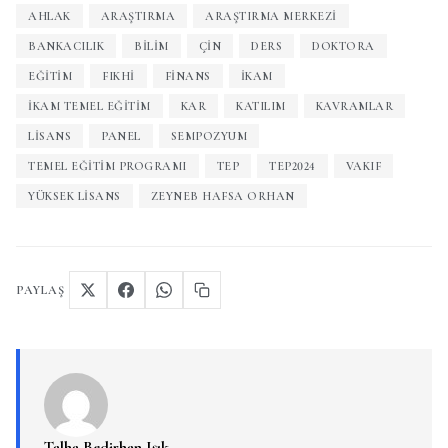
AHLAK
ARAŞTIRMA
ARAŞTIRMA MERKEZI
BANKACILIK
BILIM
ÇIN
DERS
DOKTORA
EĞITIM
FIKHI
FINANS
IKAM
İKAM TEMEL EĞITIM
KAR
KATILIM
KAVRAMLAR
LISANS
PANEL
SEMPOZYUM
TEMEL EĞITIM PROGRAMI
TEP
TEP2024
VAKIF
YÜKSEK LISANS
ZEYNEB HAFSA ORHAN
PAYLAŞ
Talha Bedirhan Işık