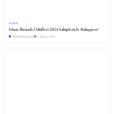
HABER
İslam İktisadı Ödülleri 2024 Sahipleriyle Buluşuyor!
Talha Bedirhan Işık
2 Ağustos 2024