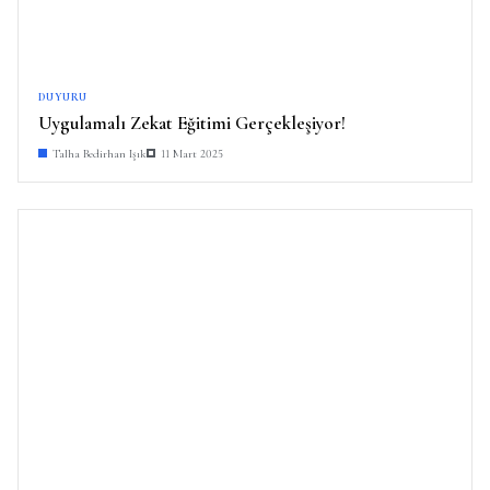
DUYURU
Uygulamalı Zekat Eğitimi Gerçekleşiyor!
Talha Bedirhan Işık
11 Mart 2025