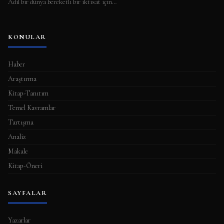
Adil bir dünya bereketli bir iktisat için…
l
a
KONULAR
m
a
Haber
s
Araştırma
ı
Kitap-Tanıtım
Temel Kavramlar
Tartışma
Analiz
Makale
Kitap-Öneri
SAYFALAR
Yazarlar