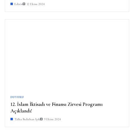
Editör
12 Ekim 2024
DUYURU
12. İslam İktisadı ve Finansı Zirvesi Programı
Açıklandı!
Talha Bedirhan Işık
9 Ekim 2024