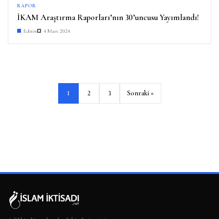
RAPOR
İKAM Araştırma Raporları’nın 30’uncusu Yayımlandı!
Editör
4 Mart 2024
Y
1
2
3
Sonraki »
a
z
ı
s
a
y
f
a