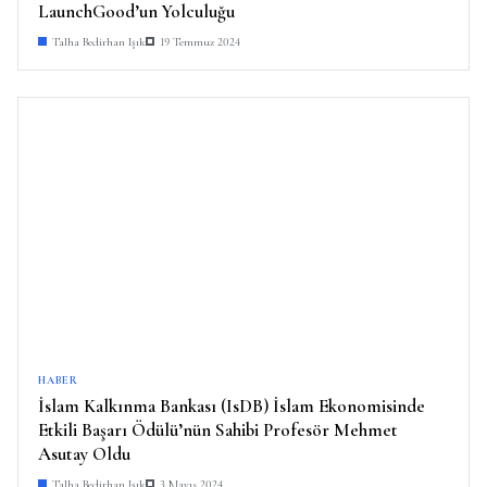
LaunchGood’un Yolculuğu
Talha Bedirhan Işık
19 Temmuz 2024
HABER
İslam Kalkınma Bankası (IsDB) İslam Ekonomisinde
Etkili Başarı Ödülü’nün Sahibi Profesör Mehmet
Asutay Oldu
Talha Bedirhan Işık
3 Mayıs 2024