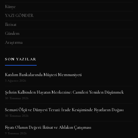
Künye
YAZI GÖNDER
İktisat
Gündem
Araştırma
SON YAZILAR
Katılım Bankalarında Müşteri Memnuniyeti
3 Ağustos 2026
Şehrin Kalbinden Hayatın Merkezine: Camileri Yeniden Düşünmek
30 Temmuz 2026
Semavi Ölçü ve Dünyevi Terazi: İrade Kesişiminde Fiyatların Doğası
30 Temmuz 2026
Fiyatı Olanın Değeri: İktisat ve Ahlakın Çatışması
9 Temmuz 2026