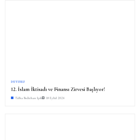
DUYURU
12. İslam İktisadı ve Finansı Zirvesi Başlıyor!
Talha Bedirhan Işık
18 Eylül 2024