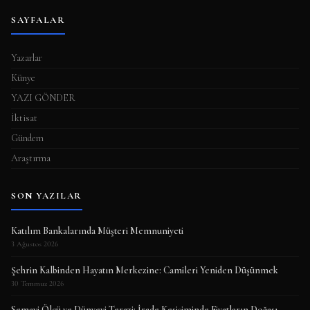
SAYFALAR
Yazarlar
Künye
YAZI GÖNDER
İktisat
Gündem
Araştırma
SON YAZILAR
Katılım Bankalarında Müşteri Memnuniyeti
3 Ağustos 2026
Şehrin Kalbinden Hayatın Merkezine: Camileri Yeniden Düşünmek
30 Temmuz 2026
Semavi Ölçü ve Dünyevi Terazi: İrade Kesişiminde Fiyatların Doğası