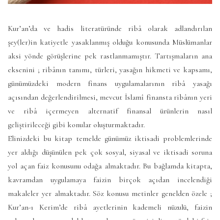
Kur’an’da ve hadis literatüründe ribâ olarak adlandırılan
şey(ler)in katiyetle yasaklanmış olduğu konusunda Müslümanlar
aksi yönde görüşlerine pek rastlanmamıştır. Tartışmaların ana
eksenini ; ribânın tanımı, türleri, yasağın hikmeti ve kapsamı,
günümüzdeki modern finans uygulamalarının ribâ yasağı
açısından değerlendirilmesi, mevcut İslamî finansta ribânın yeri
ve ribâ içermeyen alternatif finansal ürünlerin nasıl
geliştirileceği gibi konular oluşturmaktadır.
Elinizdeki bu kitap temelde günümüz iktisadi problemlerinde
yer aldığı düşünülen pek çok sosyal, siyasal ve iktisadi soruna
yol açan faiz konusunu odağa almaktadır. Bu bağlamda kitapta,
kavramdan uygulamaya faizin birçok açıdan incelendiği
makaleler yer almaktadır. Söz konusu metinler genelden özele ;
Kur’an-ı Kerim’de ribâ ayetlerinin kademeli nüzulü, faizin