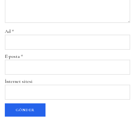
Ad
*
E-posta
*
İnternet sitesi