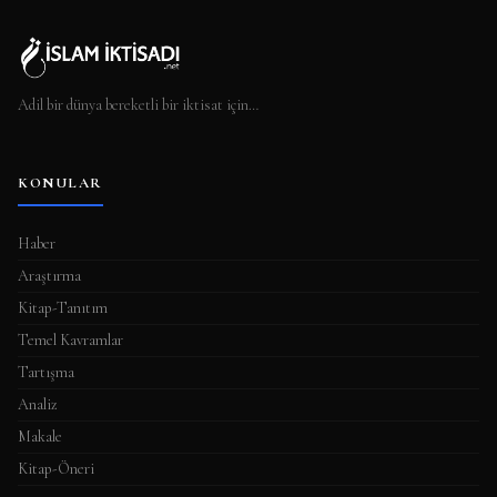
Adil bir dünya bereketli bir iktisat için…
KONULAR
Haber
Araştırma
Kitap-Tanıtım
Temel Kavramlar
Tartışma
Analiz
Makale
Kitap-Öneri