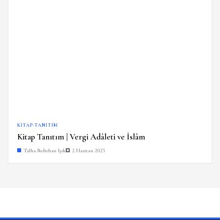
KITAP-TANITIM
Kitap Tanıtım | Vergi Adâleti ve İslâm
Talha Bedirhan Işık
2 Haziran 2025