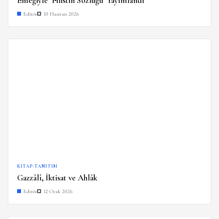
Emeğiyle ‘Filistin Sözlüğü’ Yayımlandı
Editör
10 Haziran 2026
KITAP-TANITIM
Gazzâlî, İktisat ve Ahlâk
Editör
12 Ocak 2026