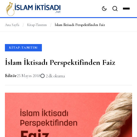
Ana Sayfa
/
Kitap-Tanıtım
/
İslam İktisadı Perspektifinden Faiz
ARA
KITAP-TANITIM
İslam İktisadı Perspektifinden Faiz
Editör
25 Mayıs 2018
2 dk okuma