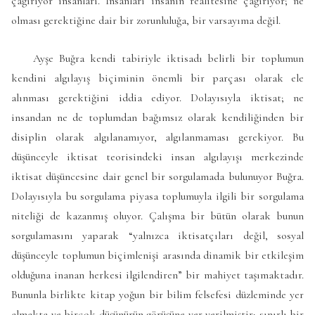
çağırıyor insanları. İnsanları insanın realitesine çağırıyor; ne
olması gerektiğine dair bir zorunluluğa, bir varsayıma değil.
Ayşe Buğra kendi tabiriyle iktisadı belirli bir toplumun
kendini algılayış biçiminin önemli bir parçası olarak ele
alınması gerektiğini iddia ediyor. Dolayısıyla iktisat; ne
insandan ne de toplumdan bağımsız olarak kendiliğinden bir
disiplin olarak algılanamıyor, algılanmaması gerekiyor. Bu
düşünceyle iktisat teorisindeki insan algılayışı merkezinde
iktisat düşüncesine dair genel bir sorgulamada bulunuyor Buğra.
Dolayısıyla bu sorgulama piyasa toplumuyla ilgili bir sorgulama
niteliği de kazanmış oluyor. Çalışma bir bütün olarak bunun
sorgulamasını yaparak “yalnızca iktisatçıları değil, sosyal
düşünceyle toplumun biçimlenişi arasında dinamik bir etkileşim
olduğuna inanan herkesi ilgilendiren” bir mahiyet taşımaktadır.
Bununla birlikte kitap yoğun bir bilim felsefesi düzleminde yer
almakta ve birçok düşünürün görüşüne yer verilmiştir; sınırlı bir