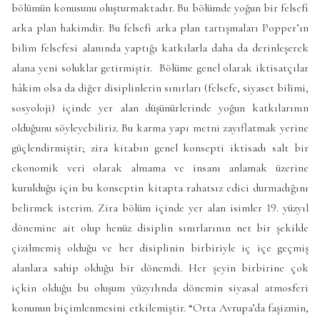
bölümün konusunu oluşturmaktadır. Bu bölümde yoğun bir felsefi
arka plan hakimdir. Bu felsefi arka plan tartışmaları Popper’ın
bilim felsefesi alanında yaptığı katkılarla daha da derinleşerek
alana yeni soluklar getirmiştir. Bölüme genel olarak iktisatçılar
hâkim olsa da diğer disiplinlerin sınırları (felsefe, siyaset bilimi,
sosyoloji) içinde yer alan düşünürlerinde yoğun katkılarının
olduğunu söyleyebiliriz. Bu karma yapı metni zayıflatmak yerine
güçlendirmiştir; zira kitabın genel konsepti iktisadı salt bir
ekonomik veri olarak almama ve insanı anlamak üzerine
kurulduğu için bu konseptin kitapta rahatsız edici durmadığını
belirmek isterim. Zira bölüm içinde yer alan isimler 19. yüzyıl
dönemine ait olup henüz disiplin sınırlarının net bir şekilde
çizilmemiş olduğu ve her disiplinin birbiriyle iç içe geçmiş
alanlara sahip olduğu bir dönemdi. Her şeyin birbirine çok
içkin olduğu bu oluşum yüzyılında dönemin siyasal atmosferi
konunun biçimlenmesini etkilemiştir. “Orta Avrupa’da faşizmin,