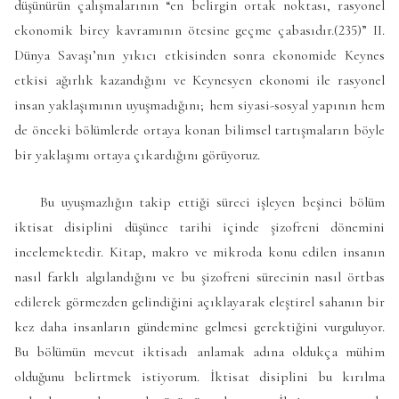
düşünürün çalışmalarının “en belirgin ortak noktası, rasyonel
ekonomik birey kavramının ötesine geçme çabasıdır.(235)” II.
Dünya Savaşı’nın yıkıcı etkisinden sonra ekonomide Keynes
etkisi ağırlık kazandığını ve Keynesyen ekonomi ile rasyonel
insan yaklaşımının uyuşmadığını; hem siyasi-sosyal yapının hem
de önceki bölümlerde ortaya konan bilimsel tartışmaların böyle
bir yaklaşımı ortaya çıkardığını görüyoruz.
Bu uyuşmazlığın takip ettiği süreci işleyen beşinci bölüm
iktisat disiplini düşünce tarihi içinde şizofreni dönemini
incelemektedir. Kitap, makro ve mikroda konu edilen insanın
nasıl farklı algılandığını ve bu şizofreni sürecinin nasıl örtbas
edilerek görmezden gelindiğini açıklayarak eleştirel sahanın bir
kez daha insanların gündemine gelmesi gerektiğini vurguluyor.
Bu bölümün mevcut iktisadı anlamak adına oldukça mühim
olduğunu belirtmek istiyorum. İktisat disiplini bu kırılma