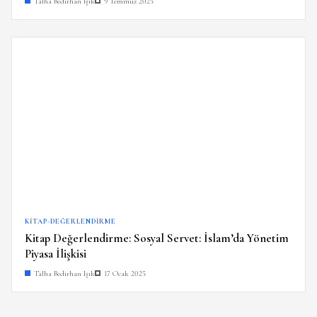
Talha Bedirhan Işık
9 Temmuz 2025
KITAP-DEĞERLENDIRME
Kitap Değerlendirme: Sosyal Servet: İslam’da Yönetim
Piyasa İlişkisi
Talha Bedirhan Işık
17 Ocak 2025