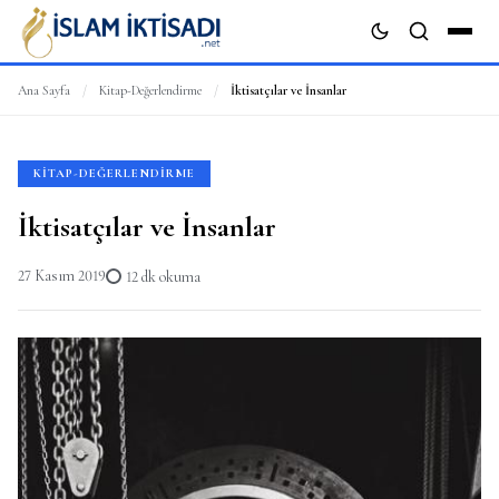
Ana Sayfa
/
Kitap-Değerlendirme
/
İktisatçılar ve İnsanlar
ARA
KITAP-DEĞERLENDIRME
İktisatçılar ve İnsanlar
27 Kasım 2019
12 dk okuma