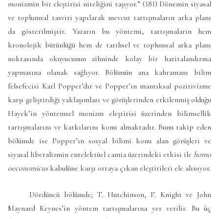
monizmin bir eleştirisi niteliğini taşıyor.” (181) Dönemin siyasal
ve toplumsal tasviri yapılarak mevcut tartışmaların arka planı
da gösterilmiştir. Yazarın bu yöntemi, tartışmaların hem
kronolojik bütünlüğü hem de tarihsel ve toplumsal arka planı
noktasında okuyucunun zihninde kolay bir haritalandırma
yapmasına olanak sağlıyor. Bölümün ana kahramanı bilim
felsefecisi Karl Popper’dır ve Popper’ın mantıksal pozitivizme
karşı geliştirdiği yaklaşımları ve görüşlerinden etkilenmiş olduğu
Hayek’in yöntemsel monizm eleştirisi üzerinden bilimsellik
tartışmalarını ve katkılarını konu almaktadır. Bunu takip eden
bölümde ise Popper’ın sosyal bilimi konu alan görüşleri ve
siyasal liberalizmin entelektüel camia üzerindeki etkisi ile
homo
oeconomicus
kabulüne karşı ortaya çıkan eleştirileri ele alınıyor.
Dördüncü bölümde; T. Hutchinson, F. Knight ve John
Maynard Keynes’in yöntem tartışmalarına yer verilir. Bu üç