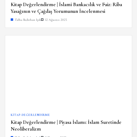
Kitap Değerlendirme | İslami Bankacılık ve Faiz: Riba
Yasağının ve Çağdaş Yorumunun İncelenmesi
Talha Bedirhan Işık
12 Ağustos 2025
KITAP-DEĞERLENDIRME
Kitap Değerlendirme | Piyasa İslamı: İslam Suretinde
Neoliberalizm