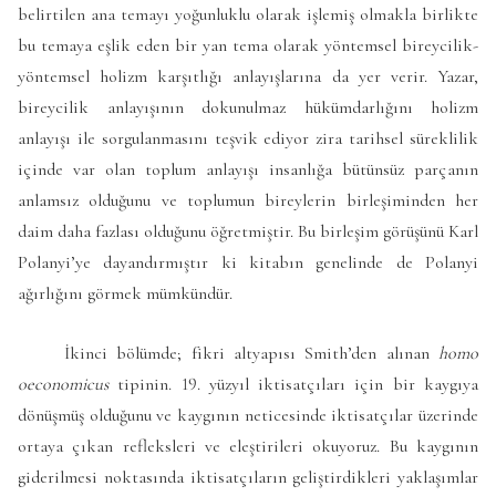
belirtilen ana temayı yoğunluklu olarak işlemiş olmakla birlikte
bu temaya eşlik eden bir yan tema olarak yöntemsel bireycilik-
yöntemsel holizm karşıtlığı anlayışlarına da yer verir. Yazar,
bireycilik anlayışının dokunulmaz hükümdarlığını holizm
anlayışı ile sorgulanmasını teşvik ediyor zira tarihsel süreklilik
içinde var olan toplum anlayışı insanlığa bütünsüz parçanın
anlamsız olduğunu ve toplumun bireylerin birleşiminden her
daim daha fazlası olduğunu öğretmiştir. Bu birleşim görüşünü Karl
Polanyi’ye dayandırmıştır ki kitabın genelinde de Polanyi
ağırlığını görmek mümkündür.
İkinci bölümde; fikri altyapısı Smith’den alınan
homo
oeconomicus
tipinin. 19. yüzyıl iktisatçıları için bir kaygıya
dönüşmüş olduğunu ve kaygının neticesinde iktisatçılar üzerinde
ortaya çıkan refleksleri ve eleştirileri okuyoruz. Bu kaygının
giderilmesi noktasında iktisatçıların geliştirdikleri yaklaşımlar