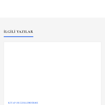
İLGILI YAZILAR
KITAP-DEĞERLENDIRME