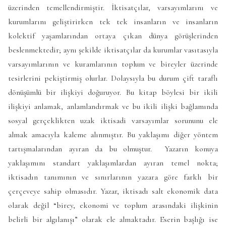
üzerinden temellendirmiştir. İktisatçılar, varsayımlarını ve
kurumlarını geliştirirken tek tek insanların ve insanların
kolektif yaşamlarından ortaya çıkan dünya görüşlerinden
beslenmektedir; aynı şekilde iktisatçılar da kurumlar vasıtasıyla
varsayımlarının ve kuramlarının toplum ve bireyler üzerinde
tesirlerini pekiştirmiş olurlar. Dolaysıyla bu durum çift taraflı
dönüşümlü bir ilişkiyi doğuruyor. Bu kitap böylesi bir ikili
ilişkiyi anlamak, anlamlandırmak ve bu ikili ilişki bağlamında
sosyal gerçeklikten uzak iktisadi varsayımlar sorununu ele
almak amacıyla kaleme alınmıştır. Bu yaklaşımı diğer yöntem
tartışmalarından ayıran da bu olmuştur. Yazarın konuya
yaklaşımını standart yaklaşımlardan ayıran temel nokta;
iktisadın tanımının ve sınırlarının yazara göre farklı bir
çerçeveye sahip olmasıdır. Yazar, iktisadı salt ekonomik data
olarak değil “birey, ekonomi ve toplum arasındaki ilişkinin
belirli bir algılanışı” olarak ele almaktadır. Eserin başlığı ise