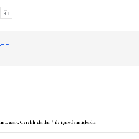
 gör →
anmayacak.
Gerekli alanlar
*
ile işaretlenmişlerdir