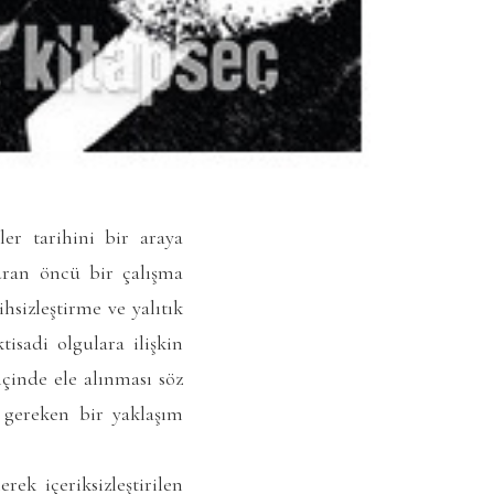
ler tarihini bir araya
kuran öncü bir çalışma
ihsizleştirme ve yalıtık
isadi olgulara ilişkin
çinde ele alınması söz
ı gereken bir yaklaşım
rek içeriksizleştirilen