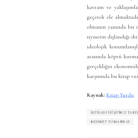
kavram ve yaklaşımlar
geçerek ele almaktadı
olmanın yanında bir n
siyasetin dışlandığı ik
ideolojik konumlanışl
arasında köprü kurma 
gerçekliğin ekonomide
karşısında bu kitap va
Kaynak:
Kitap Yurdu
İKTISADI DÜŞÜNCE TARI
MEHMET TOMANBAY