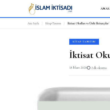
ANAS
Ana Sayfa
/
Kitap-Tanıtım
/
İktisat Okulları ve Ünlü İktisatçılar
KITAP-TANITIM
İktisat Oku
18 Mart 2020
2 dk okuma