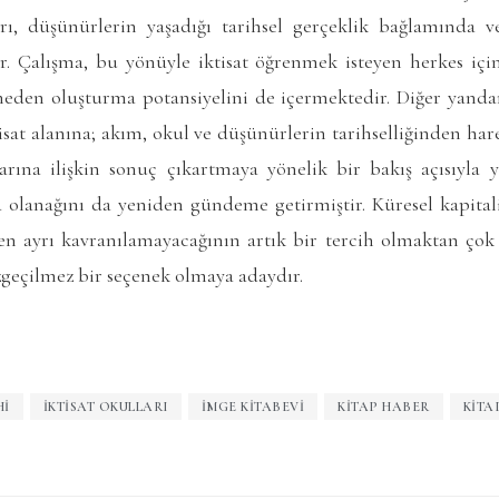
ı, düşünürlerin yaşadığı tarihsel gerçeklik bağlamında v
r. Çalışma, bu yönüyle iktisat öğrenmek isteyen herkes için 
eden oluşturma potansiyelini de içermektedir. Diğer yanda
tisat alanına; akım, okul ve düşünürlerin tarihselliğinden har
arına ilişkin sonuç çıkartmaya yönelik bir bakış açısıyla y
olanağını da yeniden gündeme getirmiştir. Küresel kapital
n ayrı kavranılamayacağının artık bir tercih olmaktan çok
zgeçilmez bir seçenek olmaya adaydır.
HI
IKTISAT OKULLARI
İMGE KITABEVI
KITAP HABER
KITA