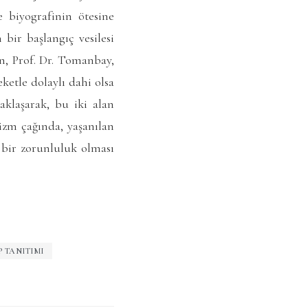
e biyografinin ötesine
bir başlangıç vesilesi
n, Prof. Dr. Tomanbay,
eketle dolaylı dahi olsa
aklaşarak, bu iki alan
izm çağında, yaşanılan
 bir zorunluluk olması
P TANITIMI