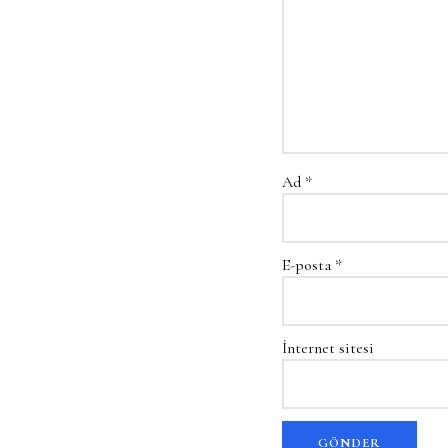
Ad
*
E-posta
*
İnternet sitesi