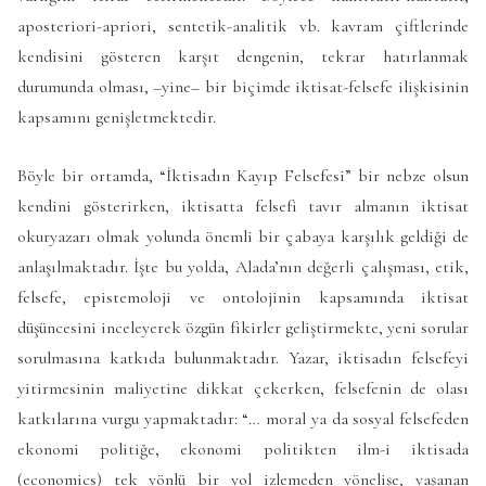
aposteriori-apriori, sentetik-analitik vb. kavram çiftlerinde
kendisini gösteren karşıt dengenin, tekrar hatırlanmak
durumunda olması, –yine– bir biçimde iktisat-felsefe ilişkisinin
kapsamını genişletmektedir.
Böyle bir ortamda, “İktisadın Kayıp Felsefesi” bir nebze olsun
kendini gösterirken, iktisatta felsefi tavır almanın iktisat
okuryazarı olmak yolunda önemli bir çabaya karşılık geldiği de
anlaşılmaktadır. İşte bu yolda, Alada’nın değerli çalışması, etik,
felsefe, epistemoloji ve ontolojinin kapsamında iktisat
düşüncesini inceleyerek özgün fikirler geliştirmekte, yeni sorular
sorulmasına katkıda bulunmaktadır. Yazar, iktisadın felsefeyi
yitirmesinin maliyetine dikkat çekerken, felsefenin de olası
katkılarına vurgu yapmaktadır: “… moral ya da sosyal felsefeden
ekonomi politiğe, ekonomi politikten ilm-i iktisada
(economics) tek yönlü bir yol izlemeden yönelişe, yaşanan