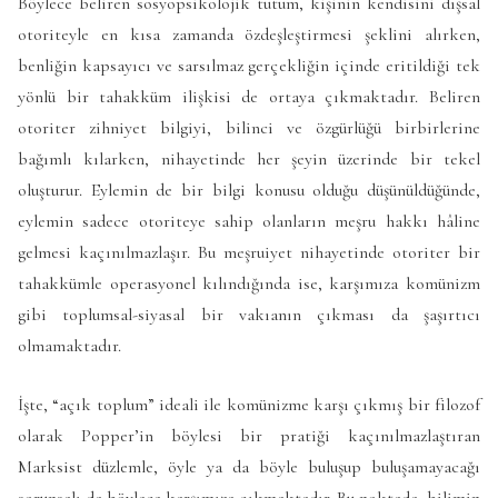
Böylece beliren sosyopsikolojik tutum, kişinin kendisini dışsal
otoriteyle en kısa zamanda özdeşleştirmesi şeklini alırken,
benliğin kapsayıcı ve sarsılmaz gerçekliğin içinde eritildiği tek
yönlü bir tahakküm ilişkisi de ortaya çıkmaktadır. Beliren
otoriter zihniyet bilgiyi, bilinci ve özgürlüğü birbirlerine
bağımlı kılarken, nihayetinde her şeyin üzerinde bir tekel
oluşturur. Eylemin de bir bilgi konusu olduğu düşünüldüğünde,
eylemin sadece otoriteye sahip olanların meşru hakkı hâline
gelmesi kaçınılmazlaşır. Bu meşruiyet nihayetinde otoriter bir
tahakkümle operasyonel kılındığında ise, karşımıza komünizm
gibi toplumsal-siyasal bir vakıanın çıkması da şaşırtıcı
olmamaktadır.
İşte, “açık toplum” ideali ile komünizme karşı çıkmış bir filozof
olarak Popper’in böylesi bir pratiği kaçınılmazlaştıran
Marksist düzlemle, öyle ya da böyle buluşup buluşamayacağı