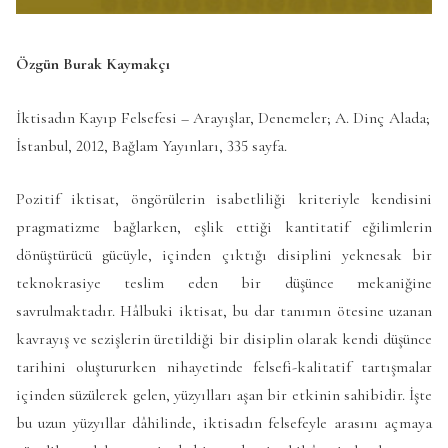
Özgün Burak Kaymakçı
İktisadın Kayıp Felsefesi – Arayışlar, Denemeler; A. Dinç Alada;
İstanbul, 2012, Bağlam Yayınları, 335 sayfa.
Pozitif iktisat, öngörülerin isabetliliği kriteriyle kendisini
pragmatizme bağlarken, eşlik ettiği kantitatif eğilimlerin
dönüştürücü gücüyle, içinden çıktığı disiplini yeknesak bir
teknokrasiye teslim eden bir düşünce mekaniğine
savrulmaktadır. Hâlbuki iktisat, bu dar tanımın ötesine uzanan
kavrayış ve sezişlerin üretildiği bir disiplin olarak kendi düşünce
tarihini oluştururken nihayetinde felsefi-kalitatif tartışmalar
içinden süzülerek gelen, yüzyılları aşan bir etkinin sahibidir. İşte
bu uzun yüzyıllar dâhilinde, iktisadın felsefeyle arasını açmaya