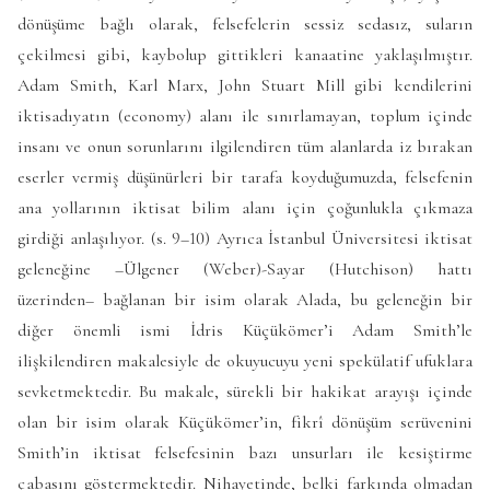
dönüşüme bağlı olarak, felsefelerin sessiz sedasız, suların
çekilmesi gibi, kaybolup gittikleri kanaatine yaklaşılmıştır.
Adam Smith, Karl Marx, John Stuart Mill gibi kendilerini
iktisadıyatın (economy) alanı ile sınırlamayan, toplum içinde
insanı ve onun sorunlarını ilgilendiren tüm alanlarda iz bırakan
eserler vermiş düşünürleri bir tarafa koyduğumuzda, felsefenin
ana yollarının iktisat bilim alanı için çoğunlukla çıkmaza
girdiği anlaşılıyor. (s. 9–10) Ayrıca İstanbul Üniversitesi iktisat
geleneğine –Ülgener (Weber)-Sayar (Hutchison) hattı
üzerinden– bağlanan bir isim olarak Alada, bu geleneğin bir
diğer önemli ismi İdris Küçükömer’i Adam Smith’le
ilişkilendiren makalesiyle de okuyucuyu yeni spekülatif ufuklara
sevketmektedir. Bu makale, sürekli bir hakikat arayışı içinde
olan bir isim olarak Küçükömer’in, fikrî dönüşüm serüvenini
Smith’in iktisat felsefesinin bazı unsurları ile kesiştirme
çabasını göstermektedir. Nihayetinde, belki farkında olmadan