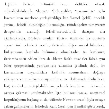
değildir. İktisat biliminin kara delikleri olarak
adlandırılabilecek “denge”, “belirsizlik”, “rasyonalite” gibi
kavramların merkeze yerleştirildiği bir formel (şeklî) öncelik
yerine, felsefi bütünlüğün korunduğu, tümdengelim-tümevarım
dengesinin arandığı felsefi-metodolojik duruşun altı
çizilmektedir. Böylece umulan, iktisat özelinde bir apriori-
aposteriori rekabeti yerine, iktisadın diğer sosyal bilimlerle
buluşmasına katkıda bulunmak olmaktadır. Bu katkının,
iktisatta sözü edilen kara deliklerin farklı tasvirler fakat aynı
özler çerçevesinde yeniden ele alınması şeklinde değil, bu
kavramların dayandıkları kesinlik sorunsalının doğruya
yaklaşma sorunsalına dönüştürülmesi ve dolayısıyla hadiselerle
bağ kurabilen tartışılabilir bir gelenek kurulması noktasında
ortaya çıkması umulmaktadır. İşte bu söz konusu norm-reel
kopukluğunun başlangıcı da, bilimde Newton aracılığıyla ortaya
çıkan gelişmelerin, felsefede Kant üzerinden kendini göstererek,