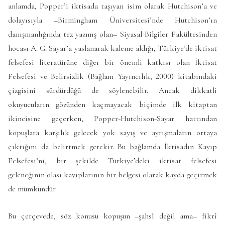
anlamda, Popper’i iktisada taşıyan isim olarak Hutchison’a ve
dolayısıyla –Birmingham Üniversitesi’nde Hutchison’ın
danışmanlığında tez yazmış olan– Siyasal Bilgiler Fakültesinden
hocası A. G. Sayar’a yaslanarak kaleme aldığı, Türkiye’de iktisat
felsefesi literatürüne diğer bir önemli katkısı olan İktisat
Felsefesi ve Belirsizlik (Bağlam Yayıncılık, 2000) kitabındaki
çizgisini sürdürdüğü de söylenebilir. Ancak dikkatli
okuyucuların gözünden kaçmayacak biçimde ilk kitaptan
ikincisine geçerken, Popper-Hutchison-Sayar hattından
kopuşlara karşılık gelecek yok sayış ve ayrışmaların ortaya
çıktığını da belirtmek gerekir. Bu bağlamda İktisadın Kayıp
Felsefesi’ni, bir şekilde Türkiye’deki iktisat felsefesi
geleneğinin olası kayıplarının bir belgesi olarak kayda geçirmek
de mümkündür.
Bu çerçevede, söz konusu kopuşun –şahsî değil ama– fikrî