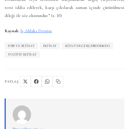
tersi iddia edilerek, karşı çıkılarak zaman içinde çürütülmesi
dileği ile söz okurundur.” (s. 10)
Kaynak:
İş Ahlakı Dergisi
DIN VE İKTISAT
İKTISAT
KITAP DEĞERLENDIRMESI
POZITIF IKTISAT
PAYLAŞ
Tüm yazılarını gör →