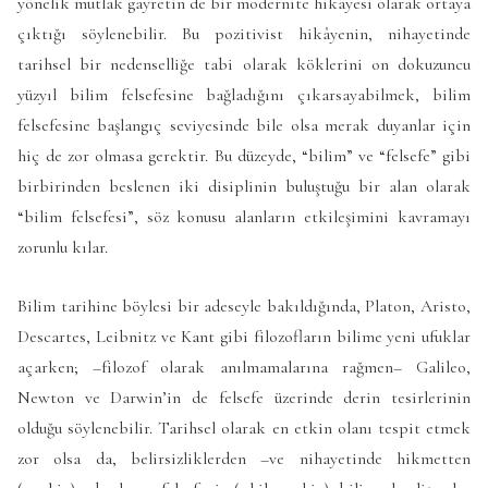
yönelik mutlak gayretin de bir modernite hikâyesi olarak ortaya
çıktığı söylenebilir. Bu pozitivist hikâyenin, nihayetinde
tarihsel bir nedenselliğe tabi olarak köklerini on dokuzuncu
yüzyıl bilim felsefesine bağladığını çıkarsayabilmek, bilim
felsefesine başlangıç seviyesinde bile olsa merak duyanlar için
hiç de zor olmasa gerektir. Bu düzeyde, “bilim” ve “felsefe” gibi
birbirinden beslenen iki disiplinin buluştuğu bir alan olarak
“bilim felsefesi”, söz konusu alanların etkileşimini kavramayı
zorunlu kılar.
Bilim tarihine böylesi bir adeseyle bakıldığında, Platon, Aristo,
Descartes, Leibnitz ve Kant gibi filozofların bilime yeni ufuklar
açarken; –filozof olarak anılmamalarına rağmen– Galileo,
Newton ve Darwin’in de felsefe üzerinde derin tesirlerinin
olduğu söylenebilir. Tarihsel olarak en etkin olanı tespit etmek
zor olsa da, belirsizliklerden –ve nihayetinde hikmetten