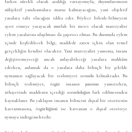
farkın sürekli olarak azaldığı varsayımıyla, duyumlarımızın
sübjektif yanılsamalara maruz kalmayacağını, yani objektif
yasalara tabi olacağını iddia eder. Böylece bilenle-bilmeyeni
ayırt etmeye yarayacak mutlak bir merci olarak materyalist
eylem yasalarına ulaşılması da şaşırtıcı olmaz. Bu durumda eylem
içinde keşfedilecek bilgi, maddede zaten içkin olan temel
gerçekliğin kendisi olacaktır. Yani materyalist yansıma, insanı
değiştiremeyeceği ancak anlayabileceği yasalara mahkûm
ederken, anlamak da o yasalara daha bilinçli bir şekilde
uymamızı sağlayacak bir teslimiyeti zorunlu kılmaktadır. Bu
bilinçli teslimiyet, özgür insanın şuurunu yansıtırken,
nihayetinde maddenin içerdiği zorunluluğun fark edilmesinden
kaynaklanır. Bu yaklaşım insanın bilincini dışsal bir otoritenin
kavranmasına, özgürlüğünü ise kavranan o dışsal otoriteye
uymaya indirgemektedir.