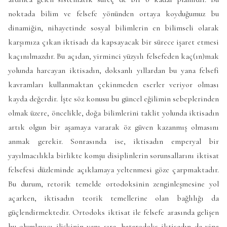
noktada bilim ve felsefe yönünden ortaya koyduğumuz bu
dinamiğin, nihayetinde sosyal bilimlerin en bilimseli olarak
karşımıza çıkan iktisadı da kapsayacak bir sürece işaret etmesi
kaçınılmazdır. Bu açıdan, yirminci yüzyılı felsefeden kaç(ın)mak
yolunda harcayan iktisadın, doksanlı yıllardan bu yana felsefi
kavramları kullanmaktan çekinmeden eserler veriyor olması
kayda değerdir. İşte söz konusu bu güncel eğilimin sebeplerinden
olmak üzere, öncelikle, doğa bilimlerini taklit yolunda iktisadın
artık olgun bir aşamaya vararak öz güven kazanmış olmasını
anmak gerekir. Sonrasında ise, iktisadın emperyal bir
yayılmacılıkla birlikte komşu disiplinlerin sorunsallarını iktisat
felsefesi düzleminde açıklamaya yeltenmesi göze çarpmaktadır.
Bu durum, retorik temelde ortodoksinin zenginleşmesine yol
açarken, iktisadın teorik temellerine olan bağlılığı da
güçlendirmektedir. Ortodoks iktisat ile felsefe arasında gelişen
bu olumlayıcı ilişkinin yanı sıra, heterodoks iktisadın da yine