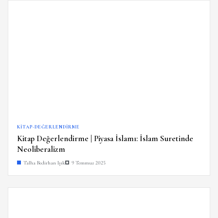
KITAP-DEĞERLENDIRME
Kitap Değerlendirme | Piyasa İslamı: İslam Suretinde
Neoliberalizm
Talha Bedirhan Işık
9 Temmuz 2025