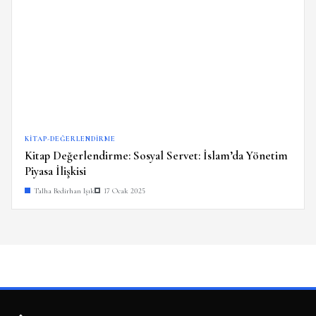
KITAP-DEĞERLENDIRME
Kitap Değerlendirme: Sosyal Servet: İslam’da Yönetim
Piyasa İlişkisi
Talha Bedirhan Işık
17 Ocak 2025