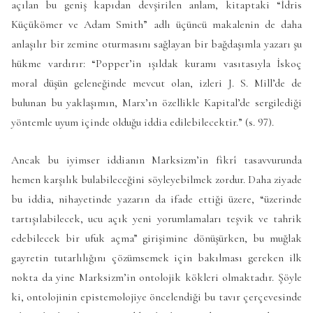
açılan bu geniş kapıdan devşirilen anlam, kitaptaki “İdris
Küçükömer ve Adam Smith” adlı üçüncü makalenin de daha
anlaşılır bir zemine oturmasını sağlayan bir bağdaşımla yazarı şu
hükme vardırır: “Popper’in ışıldak kuramı vasıtasıyla İskoç
moral düşün geleneğinde mevcut olan, izleri J. S. Mill’de de
bulunan bu yaklaşımın, Marx’ın özellikle Kapital’de sergilediği
yöntemle uyum içinde olduğu iddia edilebilecektir.” (s. 97).
Ancak bu iyimser iddianın Marksizm’in fikrî tasavvurunda
hemen karşılık bulabileceğini söyleyebilmek zordur. Daha ziyade
bu iddia, nihayetinde yazarın da ifade ettiği üzere, “üzerinde
tartışılabilecek, ucu açık yeni yorumlamaları teşvik ve tahrik
edebilecek bir ufuk açma” girişimine dönüşürken, bu muğlak
gayretin tutarlılığını çözümsemek için bakılması gereken ilk
nokta da yine Marksizm’in ontolojik kökleri olmaktadır. Şöyle
ki, ontolojinin epistemolojiye öncelendiği bu tavır çerçevesinde