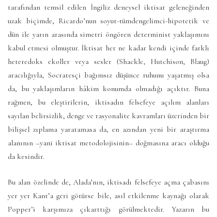
tarafından temsil edilen İngiliz deneysel iktisat geleneğinden
uzak biçimde, Ricardo’nun soyut-tümdengelimci-hipotetik ve
dün ile yarın arasında simetri öngören determinist yaklaşımını
kabul etmesi olmuştur. İktisat her ne kadar kendi içinde farklı
heteredoks ekoller veya sesler (Shackle, Hutchison, Blaug)
aracılığıyla, Socratesçi bağımsız düşünce ruhunu yaşatmış olsa
da, bu yaklaşımların hâkim konumda olmadığı açıktır. Buna
rağmen, bu eleştirilerin, iktisadın felsefeye açılım alanları
sayılan belirsizlik, denge ve rasyonalite kavramları üzerinden bir
bilişsel zıplama yaratamasa da, en azından yeni bir araştırma
alanının –yani iktisat metodolojisinin– doğmasına aracı olduğu
da kesindir.
Bu alan özelinde de, Alada’nın, iktisadı felsefeye açma çabasını
yer yer Kant’a geri götürse bile, asıl etkilenme kaynağı olarak
Popper’i karşımıza çıkarttığı görülmektedir. Yazarın bu