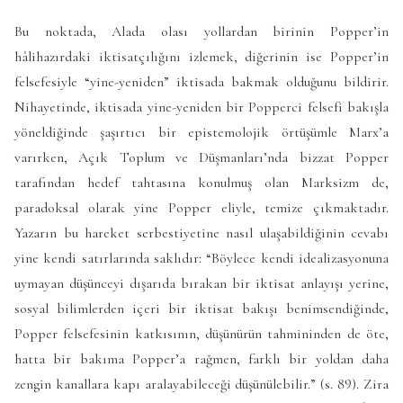
Bu noktada, Alada olası yollardan birinin Popper’in
hâlihazırdaki iktisatçılığını izlemek, diğerinin ise Popper’in
felsefesiyle “yine-yeniden” iktisada bakmak olduğunu bildirir.
Nihayetinde, iktisada yine-yeniden bir Popperci felsefi bakışla
yöneldiğinde şaşırtıcı bir epistemolojik örtüşümle Marx’a
varırken, Açık Toplum ve Düşmanları’nda bizzat Popper
tarafından hedef tahtasına konulmuş olan Marksizm de,
paradoksal olarak yine Popper eliyle, temize çıkmaktadır.
Yazarın bu hareket serbestiyetine nasıl ulaşabildiğinin cevabı
yine kendi satırlarında saklıdır: “Böylece kendi idealizasyonuna
uymayan düşünceyi dışarıda bırakan bir iktisat anlayışı yerine,
sosyal bilimlerden içeri bir iktisat bakışı benimsendiğinde,
Popper felsefesinin katkısının, düşünürün tahmininden de öte,
hatta bir bakıma Popper’a rağmen, farklı bir yoldan daha
zengin kanallara kapı aralayabileceği düşünülebilir.” (s. 89). Zira