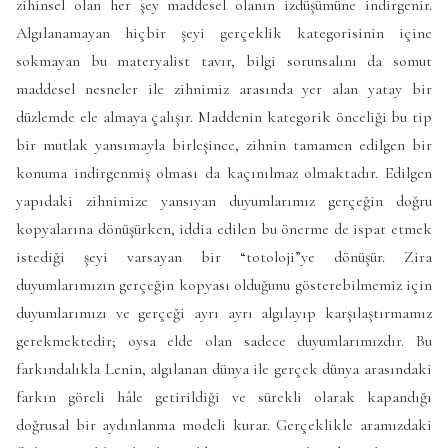
zihinsel olan her şey maddesel olanın izdüşümüne indirgenir.
Algılanamayan hiçbir şeyi gerçeklik kategorisinin içine
sokmayan bu materyalist tavır, bilgi sorunsalını da somut
maddesel nesneler ile zihnimiz arasında yer alan yatay bir
düzlemde ele almaya çalışır. Maddenin kategorik önceliği bu tip
bir mutlak yansımayla birleşince, zihnin tamamen edilgen bir
konuma indirgenmiş olması da kaçınılmaz olmaktadır. Edilgen
yapıdaki zihnimize yansıyan duyumlarımız gerçeğin doğru
kopyalarına dönüşürken, iddia edilen bu önerme de ispat etmek
istediği şeyi varsayan bir “totoloji”ye dönüşür. Zira
duyumlarımızın gerçeğin kopyası olduğunu gösterebilmemiz için
duyumlarımızı ve gerçeği ayrı ayrı algılayıp karşılaştırmamız
gerekmektedir; oysa elde olan sadece duyumlarımızdır. Bu
farkındalıkla Lenin, algılanan dünya ile gerçek dünya arasındaki
farkın göreli hâle getirildiği ve sürekli olarak kapandığı
doğrusal bir aydınlanma modeli kurar. Gerçeklikle aramızdaki