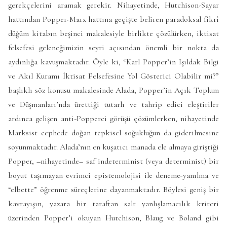
gerekçelerini aramak gerekir. Nihayetinde, Hutchison-Sayar
hattından Popper-Marx hattına geçişte beliren paradoksal fikrî
düğüm kitabın beşinci makalesiyle birlikte çözülürken, iktisat
felsefesi geleneğimizin seyri açısından önemli bir nokta da
aydınlığa kavuşmaktadır. Öyle ki, “Karl Popper’in Işıldak Bilgi
ve Akıl Kuramı İktisat Felsefesine Yol Gösterici Olabilir mi?”
başlıklı söz konusu makalesinde Alada, Popper’in Açık Toplum
ve Düşmanları’nda ürettiği tutarlı ve tahrip edici eleştiriler
ardınca gelişen anti-Popperci görüşü çözümlerken, nihayetinde
Marksist cephede doğan tepkisel soğukluğun da giderilmesine
soyunmaktadır. Alada’nın en kuşatıcı manada ele almaya giriştiği
Popper, –nihayetinde– saf indeterminist (veya determinist) bir
boyut taşımayan evrimci epistemolojisi ile deneme-yanılma ve
“elbette” öğrenme süreçlerine dayanmaktadır. Böylesi geniş bir
kavrayışın, yazara bir taraftan salt yanlışlamacılık kriteri
üzerinden Popper’i okuyan Hutchison, Blaug ve Boland gibi