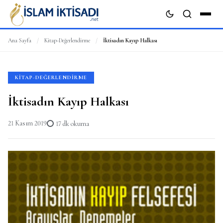
Ana Sayfa
/
Kitap-Değerlendirme
/
İktisadın Kayıp Halkası
ARA
KITAP-DEĞERLENDIRME
İktisadın Kayıp Halkası
21 Kasım 2019
17 dk okuma