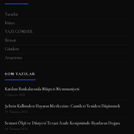
Yazarlar
Künye
YAZI GÖNDER
İktisat
Gündem
Araştırma
SON YAZILAR
Katılım Bankalarında Müşteri Memnuniyeti
3 Ağustos 2026
Şehrin Kalbinden Hayatın Merkezine: Camileri Yeniden Düşünmek
30 Temmuz 2026
Semavi Ölçü ve Dünyevi Terazi: İrade Kesişiminde Fiyatların Doğası
30 Temmuz 2026