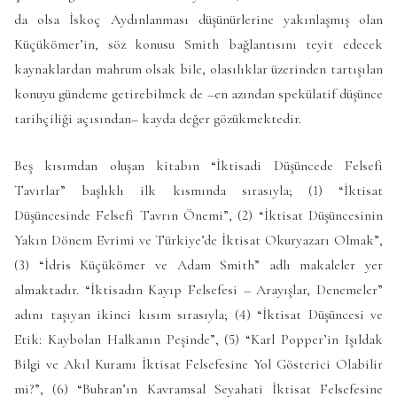
da olsa İskoç Aydınlanması düşünürlerine yakınlaşmış olan
Küçükömer’in, söz konusu Smith bağlantısını teyit edecek
kaynaklardan mahrum olsak bile, olasılıklar üzerinden tartışılan
konuyu gündeme getirebilmek de –en azından spekülatif düşünce
tarihçiliği açısından– kayda değer gözükmektedir.
Beş kısımdan oluşan kitabın “İktisadi Düşüncede Felsefi
Tavırlar” başlıklı ilk kısmında sırasıyla; (1) “İktisat
Düşüncesinde Felsefi Tavrın Önemi”, (2) “İktisat Düşüncesinin
Yakın Dönem Evrimi ve Türkiye’de İktisat Okuryazarı Olmak”,
(3) “İdris Küçükömer ve Adam Smith” adlı makaleler yer
almaktadır. “İktisadın Kayıp Felsefesi – Arayışlar, Denemeler”
adını taşıyan ikinci kısım sırasıyla; (4) “İktisat Düşüncesi ve
Etik: Kaybolan Halkanın Peşinde”, (5) “Karl Popper’in Işıldak
Bilgi ve Akıl Kuramı İktisat Felsefesine Yol Gösterici Olabilir
mi?”, (6) “Buhran’ın Kavramsal Seyahati İktisat Felsefesine