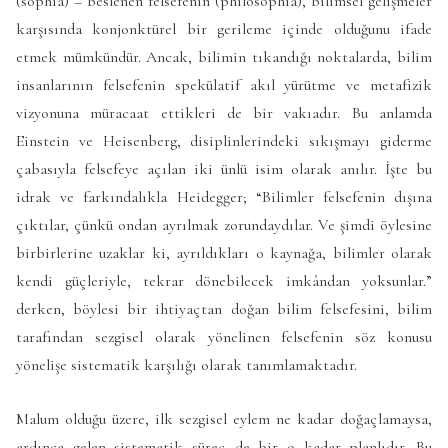
(sophia) – beslenen felsefenin (philosophia), bilimsel gelişmeler
karşısında konjonktürel bir gerileme içinde olduğunu ifade
etmek mümkündür. Ancak, bilimin tıkandığı noktalarda, bilim
insanlarının felsefenin spekülatif akıl yürütme ve metafizik
vizyonuna müracaat ettikleri de bir vakıadır. Bu anlamda
Einstein ve Heisenberg, disiplinlerindeki sıkışmayı giderme
çabasıyla felsefeye açılan iki ünlü isim olarak anılır. İşte bu
idrak ve farkındalıkla Heidegger; “Bilimler felsefenin dışına
çıktılar, çünkü ondan ayrılmak zorundaydılar. Ve şimdi öylesine
birbirlerine uzaklar ki, ayrıldıkları o kaynağa, bilimler olarak
kendi güçleriyle, tekrar dönebilecek imkândan yoksunlar.”
derken, böylesi bir ihtiyaçtan doğan bilim felsefesini, bilim
tarafından sezgisel olarak yönelinen felsefenin söz konusu
yönelişe sistematik karşılığı olarak tanımlamaktadır.
Malum olduğu üzere, ilk sezgisel eylem ne kadar doğaçlamaysa,
ardınca gelen sistematik süreç de bir o kadar planlıdır. Bu