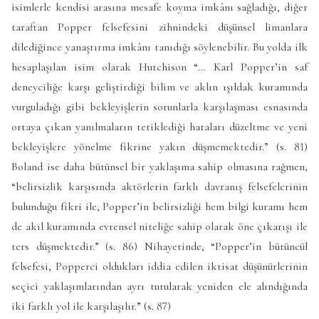
isimlerle kendisi arasına mesafe koyma imkânı sağladığı, diğer
taraftan Popper felsefesini zihnindeki düşünsel limanlara
dilediğince yanaştırma imkânı tanıdığı söylenebilir. Bu yolda ilk
hesaplaşılan isim olarak Hutchison “… Karl Popper’in saf
deneyciliğe karşı geliştirdiği bilim ve aklın ışıldak kuramında
vurguladığı gibi bekleyişlerin sorunlarla karşılaşması esnasında
ortaya çıkan yanılmaların tetiklediği hataları düzeltme ve yeni
bekleyişlere yönelme fikrine yakın düşmemektedir.” (s. 81)
Boland ise daha bütünsel bir yaklaşıma sahip olmasına rağmen,
“belirsizlik karşısında aktörlerin farklı davranış felsefelerinin
bulunduğu fikri ile, Popper’in belirsizliği hem bilgi kuramı hem
de akıl kuramında evrensel niteliğe sahip olarak öne çıkarışı ile
ters düşmektedir.” (s. 86) Nihayetinde, “Popper’in bütüncül
felsefesi, Popperci oldukları iddia edilen iktisat düşünürlerinin
seçici yaklaşımlarından ayrı tutularak yeniden ele alındığında
iki farklı yol ile karşılaşılır.” (s. 87)