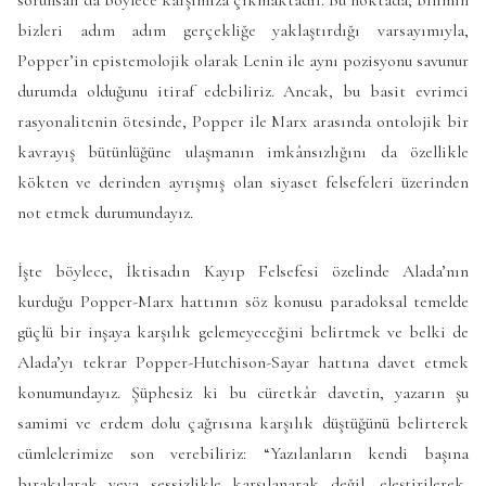
sorunsalı da böylece karşımıza çıkmaktadır. Bu noktada, bilimin
bizleri adım adım gerçekliğe yaklaştırdığı varsayımıyla,
Popper’in epistemolojik olarak Lenin ile aynı pozisyonu savunur
durumda olduğunu itiraf edebiliriz. Ancak, bu basit evrimci
rasyonalitenin ötesinde, Popper ile Marx arasında ontolojik bir
kavrayış bütünlüğüne ulaşmanın imkânsızlığını da özellikle
kökten ve derinden ayrışmış olan siyaset felsefeleri üzerinden
not etmek durumundayız.
İşte böylece, İktisadın Kayıp Felsefesi özelinde Alada’nın
kurduğu Popper-Marx hattının söz konusu paradoksal temelde
güçlü bir inşaya karşılık gelemeyeceğini belirtmek ve belki de
Alada’yı tekrar Popper-Hutchison-Sayar hattına davet etmek
konumundayız. Şüphesiz ki bu cüretkâr davetin, yazarın şu
samimi ve erdem dolu çağrısına karşılık düştüğünü belirterek
cümlelerimize son verebiliriz: “Yazılanların kendi başına
bırakılarak veya sessizlikle karşılanarak değil, eleştirilerek,