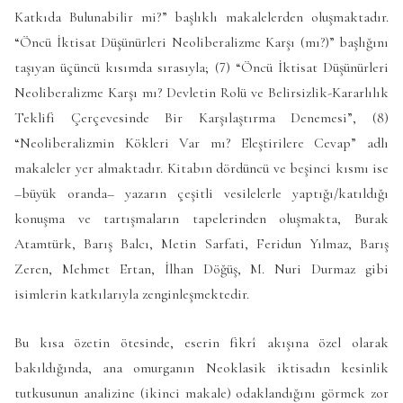
Katkıda Bulunabilir mi?” başlıklı makalelerden oluşmaktadır.
“Öncü İktisat Düşünürleri Neoliberalizme Karşı (mı?)” başlığını
taşıyan üçüncü kısımda sırasıyla; (7) “Öncü İktisat Düşünürleri
Neoliberalizme Karşı mı? Devletin Rolü ve Belirsizlik-Kararlılık
Teklifi Çerçevesinde Bir Karşılaştırma Denemesi”, (8)
“Neoliberalizmin Kökleri Var mı? Eleştirilere Cevap” adlı
makaleler yer almaktadır. Kitabın dördüncü ve beşinci kısmı ise
–büyük oranda– yazarın çeşitli vesilelerle yaptığı/katıldığı
konuşma ve tartışmaların tapelerinden oluşmakta, Burak
Atamtürk, Barış Balcı, Metin Sarfati, Feridun Yılmaz, Barış
Zeren, Mehmet Ertan, İlhan Döğüş, M. Nuri Durmaz gibi
isimlerin katkılarıyla zenginleşmektedir.
Bu kısa özetin ötesinde, eserin fikrî akışına özel olarak
bakıldığında, ana omurganın Neoklasik iktisadın kesinlik
tutkusunun analizine (ikinci makale) odaklandığını görmek zor