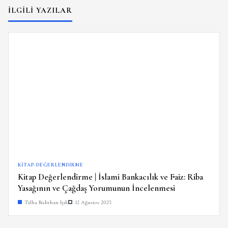
İLGILI YAZILAR
KITAP-DEĞERLENDIRME
Kitap Değerlendirme | İslami Bankacılık ve Faiz: Riba
Yasağının ve Çağdaş Yorumunun İncelenmesi
Talha Bedirhan Işık
12 Ağustos 2025