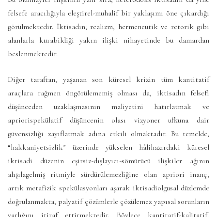
felsefe aracılığıyla eleştirel-muhalif bir yaklaşımı öne çıkardığı
görülmektedir. İktisadın; realizm, hermeneutik ve retorik gibi
alanlarla kurabildiği yakın ilişki nihayetinde bu damardan
beslenmektedir.
Diğer taraftan, yaşanan son küresel krizin tüm kantitatif
araçlara rağmen öngörülememiş olması da, iktisadın felsefi
düşünceden uzaklaşmasının maliyetini hatırlatmak ve
apriorispekülatif düşüncenin olası vizyoner ufkuna dair
güvensizliği zayıflatmak adına etkili olmaktadır. Bu temelde,
“hakkaniyetsizlik” üzerinde yükselen hâlihazırdaki küresel
iktisadi düzenin eşitsiz-dışlayıcı-sömürücü ilişkiler ağının
alışılagelmiş ritmiyle sürdürülemezliğine olan apriori inanç,
artık metafizik spekülasyonları aşarak iktisadiolgusal düzlemde
doğrulanmakta, palyatif çözümlerle çözülemez yapısal sorunların
varlığını itiraf ettirmektedir. Böylece kantitatif-kalitatif,