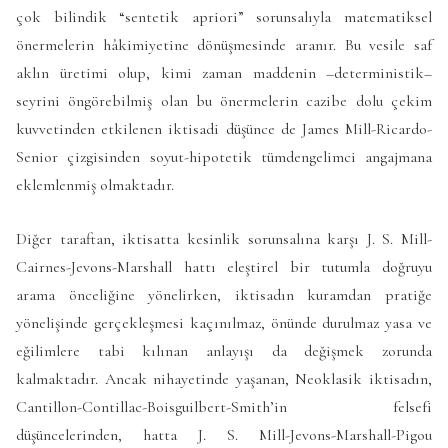
çok bilindik “sentetik apriori” sorunsalıyla matematiksel
önermelerin hâkimiyetine dönüşmesinde aranır. Bu vesile saf
aklın üretimi olup, kimi zaman maddenin –deterministik–
seyrini öngörebilmiş olan bu önermelerin cazibe dolu çekim
kuvvetinden etkilenen iktisadi düşünce de James Mill-Ricardo-
Senior çizgisinden soyut-hipotetik tümdengelimci angajmana
eklemlenmiş olmaktadır.
Diğer taraftan, iktisatta kesinlik sorunsalına karşı J. S. Mill-
Cairnes-Jevons-Marshall hattı eleştirel bir tutumla doğruyu
arama önceliğine yönelirken, iktisadın kuramdan pratiğe
yönelişinde gerçekleşmesi kaçınılmaz, önünde durulmaz yasa ve
eğilimlere tabi kılınan anlayışı da değişmek zorunda
kalmaktadır. Ancak nihayetinde yaşanan, Neoklasik iktisadın,
Cantillon-Contillac-Boisguilbert-Smith’in felsefi
düşüncelerinden, hatta J. S. Mill-Jevons-Marshall-Pigou