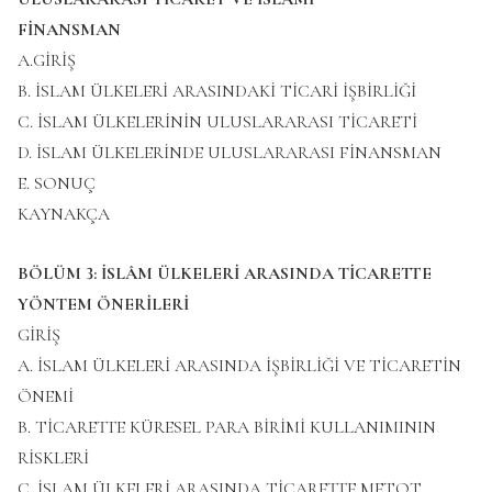
FİNANSMAN
A.GİRİŞ
B. İSLAM ÜLKELERİ ARASINDAKİ TİCARİ İŞBİRLİĞİ
C. İSLAM ÜLKELERİNİN ULUSLARARASI TİCARETİ
D. İSLAM ÜLKELERİNDE ULUSLARARASI FİNANSMAN
E. SONUÇ
KAYNAKÇA
BÖLÜM 3: İSLÂM ÜLKELERİ ARASINDA TİCARETTE
YÖNTEM ÖNERİLERİ
GİRİŞ
A. İSLAM ÜLKELERİ ARASINDA İŞBİRLİĞİ VE TİCARETİN
ÖNEMİ
B. TİCARETTE KÜRESEL PARA BİRİMİ KULLANIMININ
RİSKLERİ
C. İSLAM ÜLKELERİ ARASINDA TİCARETTE METOT