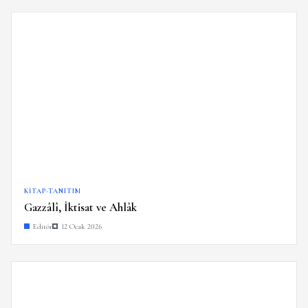
KITAP-TANITIM
Gazzâlî, İktisat ve Ahlâk
Editör
12 Ocak 2026