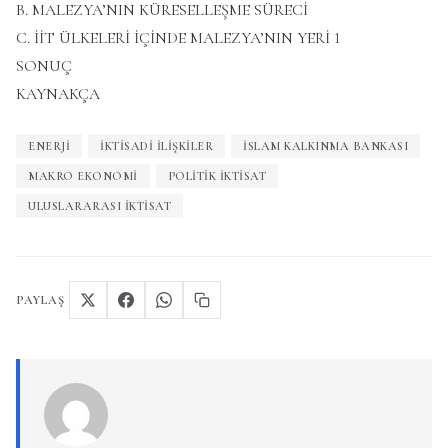
B. MALEZYA’NIN KÜRESELLEŞME SÜRECİ
C. İİT ÜLKELERİ İÇİNDE MALEZYA’NIN YERİ 1
SONUÇ
KAYNAKÇA
ENERJI
IKTISADI ILIŞKILER
İSLAM KALKINMA BANKASI
MAKRO EKONOMI
POLITIK IKTISAT
ULUSLARARASI IKTISAT
PAYLAŞ