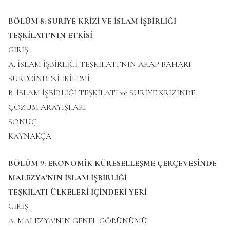
BÖLÜM 8: SURİYE KRİZİ VE İSLAM İŞBİRLİĞİ
TEŞKİLATI’NIN ETKİSİ
GİRİŞ
A. İSLAM İŞBİRLİĞİ TEŞKİLATI’NIN ARAP BAHARI
SÜRECİNDEKİ İKİLEMİ
B. İSLAM İŞBİRLİĞİ TEŞKİLATI ve SURİYE KRİZİNDE
ÇÖZÜM ARAYIŞLARI
SONUÇ
KAYNAKÇA
BÖLÜM 9: EKONOMİK KÜRESELLEŞME ÇERÇEVESİNDE
MALEZYA’NIN İSLAM İŞBİRLİĞİ
TEŞKİLATI ÜLKELERİ İÇİNDEKİ YERİ
GİRİŞ
A. MALEZYA’NIN GENEL GÖRÜNÜMÜ