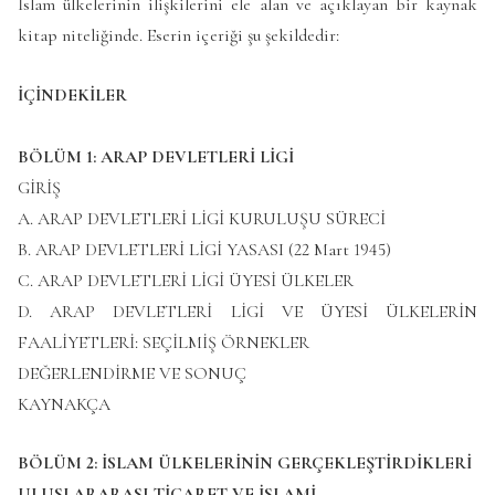
İslam ülkelerinin ilişkilerini ele alan ve açıklayan bir kaynak
kitap niteliğinde. Eserin içeriği şu şekildedir:
İÇİNDEKİLER
BÖLÜM 1: ARAP DEVLETLERİ LİGİ
GİRİŞ
A. ARAP DEVLETLERİ LİGİ KURULUŞU SÜRECİ
B. ARAP DEVLETLERİ LİGİ YASASI (22 Mart 1945)
C. ARAP DEVLETLERİ LİGİ ÜYESİ ÜLKELER
D. ARAP DEVLETLERİ LİGİ VE ÜYESİ ÜLKELERİN
FAALİYETLERİ: SEÇİLMİŞ ÖRNEKLER
DEĞERLENDİRME VE SONUÇ
KAYNAKÇA
BÖLÜM 2: İSLAM ÜLKELERİNİN GERÇEKLEŞTİRDİKLERİ
ULUSLARARASI TİCARET VE İSLAMİ