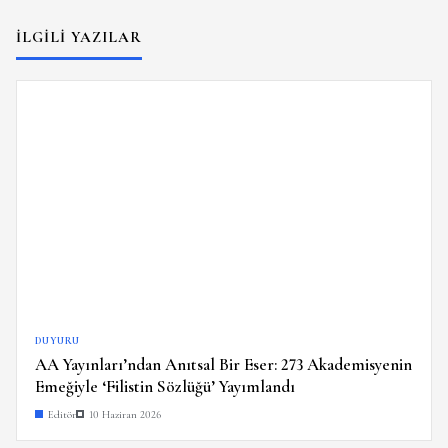
İLGILI YAZILAR
DUYURU
AA Yayınları’ndan Anıtsal Bir Eser: 273 Akademisyenin
Emeğiyle ‘Filistin Sözlüğü’ Yayımlandı
Editör
10 Haziran 2026