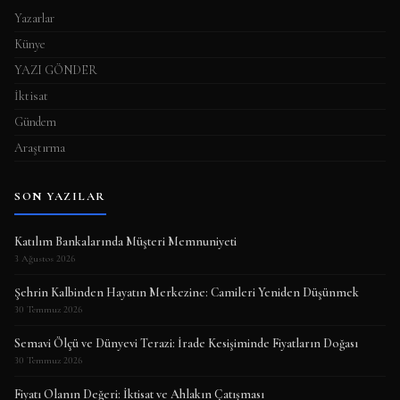
Yazarlar
Künye
YAZI GÖNDER
İktisat
Gündem
Araştırma
SON YAZILAR
Katılım Bankalarında Müşteri Memnuniyeti
3 Ağustos 2026
Şehrin Kalbinden Hayatın Merkezine: Camileri Yeniden Düşünmek
30 Temmuz 2026
Semavi Ölçü ve Dünyevi Terazi: İrade Kesişiminde Fiyatların Doğası
30 Temmuz 2026
Fiyatı Olanın Değeri: İktisat ve Ahlakın Çatışması