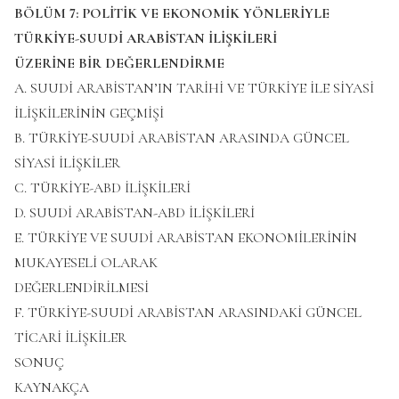
BÖLÜM 7: POLİTİK VE EKONOMİK YÖNLERİYLE
TÜRKİYE-SUUDİ ARABİSTAN İLİŞKİLERİ
ÜZERİNE BİR DEĞERLENDİRME
A. SUUDİ ARABİSTAN’IN TARİHİ VE TÜRKİYE İLE SİYASİ
İLİŞKİLERİNİN GEÇMİŞİ
B. TÜRKİYE-SUUDİ ARABİSTAN ARASINDA GÜNCEL
SİYASİ İLİŞKİLER
C. TÜRKİYE-ABD İLİŞKİLERİ
D. SUUDİ ARABİSTAN-ABD İLİŞKİLERİ
E. TÜRKİYE VE SUUDİ ARABİSTAN EKONOMİLERİNİN
MUKAYESELİ OLARAK
DEĞERLENDİRİLMESİ
F. TÜRKİYE-SUUDİ ARABİSTAN ARASINDAKİ GÜNCEL
TİCARİ İLİŞKİLER
SONUÇ
KAYNAKÇA