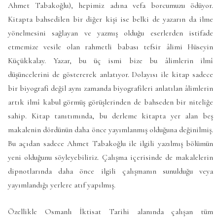
Ahmet Tabakoğlu), hepimiz adına vefa borcumuzu ödüyor.
Kitapta bahsedilen bir diğer kişi ise belki de yazarın da ilme
yönelmesini sağlayan ve yazmış olduğu eserlerden istifade
etmemize vesile olan rahmetli babası tefsir âlimi Hüseyin
Küçükkalay. Yazar, bu üç ismi bize bu âlimlerin ilmî
düşüncelerini de göstererek anlatıyor. Dolayısı ile kitap sadece
bir biyografi değil aynı zamanda biyografileri anlatılan âlimlerin
artık ilmî kabul görmüş görüşlerinden de bahseden bir niteliğe
sahip. Kitap tanıtımında, bu derleme kitapta yer alan beş
makalenin dördünün daha önce yayımlanmış olduğuna değinilmiş.
Bu açıdan sadece Ahmet Tabakoğlu ile ilgili yazılmış bölümün
yeni olduğunu söyleyebiliriz. Çalışma içerisinde de makalelerin
dipnotlarında daha önce ilgili çalışmanın sunulduğu veya
yayımlandığı yerlere atıf yapılmış.
Özellikle Osmanlı İktisat Tarihi alanında çalışan tüm