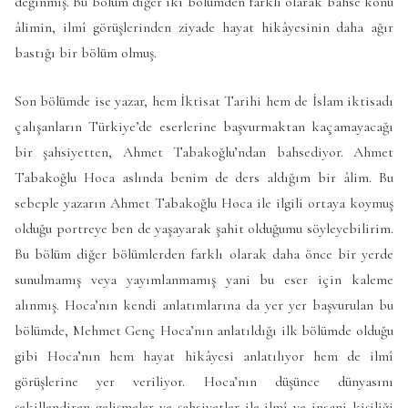
değinmiş. Bu bölüm diğer iki bölümden farklı olarak bahse konu
âlimin, ilmî görüşlerinden ziyade hayat hikâyesinin daha ağır
bastığı bir bölüm olmuş.
Son bölümde ise yazar, hem İktisat Tarihi hem de İslam iktisadı
çalışanların Türkiye’de eserlerine başvurmaktan kaçamayacağı
bir şahsiyetten, Ahmet Tabakoğlu’ndan bahsediyor. Ahmet
Tabakoğlu Hoca aslında benim de ders aldığım bir âlim. Bu
sebeple yazarın Ahmet Tabakoğlu Hoca ile ilgili ortaya koymuş
olduğu portreye ben de yaşayarak şahit olduğumu söyleyebilirim.
Bu bölüm diğer bölümlerden farklı olarak daha önce bir yerde
sunulmamış veya yayımlanmamış yani bu eser için kaleme
alınmış. Hoca’nın kendi anlatımlarına da yer yer başvurulan bu
bölümde, Mehmet Genç Hoca’nın anlatıldığı ilk bölümde olduğu
gibi Hoca’nın hem hayat hikâyesi anlatılıyor hem de ilmî
görüşlerine yer veriliyor. Hoca’nın düşünce dünyasını
şekillendiren gelişmeler ve şahsiyetler ile ilmî ve insani kişiliği