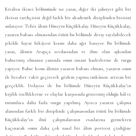
Kitabın ikinci bölümünde ise yazar, diğer iki şahsiyet gibi bir
iktisat tarihçisini değil farklı bir akademik disiplinden birisini
anlatıyor: Tefsir âlimi Hüseyin Küçükkalay. Hüseyin Küçükkalay,
yazarın babası olmasından ötürü bu bölümde detay sayılabilecek
şekilde hayat hikâyesi kısmı daha ağır basıyor. Bu bölümde
yazar, âlimin Arapça sevdasından ve ilme olan aşkından
bahsetmiş olmanın yanında onun insani hasletlerine de vurgu
yapıyor. Bahse konu âlimin yazarın babası olması, yazarın onun
ile beraber vakit geçirerek gözlem yapma imkânını artıran bir
gerçeklik. Dolayısı ile bu bölümde Hüseyin Küçükkalay’ın
kişilik özelliklerine ve olaylar karşısında göstermiş olduğu hâl ve
tutumlara daha fazla vurgu yapılmış. Ayrıca yazarın çalışma
alanından farklı bir disiplinde çalışmasından ötürü bu bölümde
Küçükkalay’ın ilmî çalışmalarının esaslarına girmekten
kaçınarak onun daha çok nasıl bir âlim portresi çizdiğine