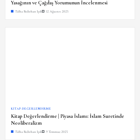
Yasağının ve Çağdaş Yorumunun İncelenmesi
Talha Bedirhan Işık
12 Ağustos 2025
KITAP-DEĞERLENDIRME
Kitap Değerlendirme | Piyasa İslamı: İslam Suretinde
Neoliberalizm
Talha Bedirhan Işık
9 Temmuz 2025