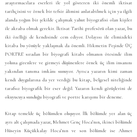
araştırmacılara eserleri ile yol gösteren iki önemli iktisat
tarihçisini ve örnek bir tefsir âlimini anlatabilmek için ya ilgili
alanda yoğun bir şekilde çalışmak yahut biyografisi olan kişiler
ile akraba olmak gerekir. İktisat Tarihi profesörü olan yazar, bu
iki özelliği de kendisinde cem ediyor. Dolayısı ile elimizdeki
kitaba bu yönüyle yaklaşmak da önemli. Hikmetin Peşinde ÜÇ
PORTRE sıradan bir biyografi kitabı olmanın ötesinde ilim
yoluna girenlere ve girmeyi düşünenlere örnek üç ilim insanını
yakından tanıma imkânı sunuyor. Ayrıca yazarın kimi zaman
kendi duygularına da yer verdiği bu kitap, belgesel niteliğinde
tarafsız biyografik bir eser değil. Yazarın kendi görüşlerini de
okuyucuya sunduğu biyografi ve portre karışımı bir deneme.
Kitap temelde üç bölümden oluşuyor. İlk bölümde yer alan üç
ayrı alt çalışmada yazar, Mehmet Genç Hoca’nın, ikinci bölümde
Hüseyin Küçükkalay Hoca’nın ve son bölümde ise Ahmet