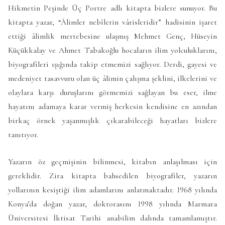
Hikmetin Peşinde Üç Portre adlı kitapta bizlere sunuyor. Bu
kitapta yazar, “Âlimler nebîlerin vârisleridir” hadisinin işaret
ettiği âlimlik mertebesine ulaşmış Mehmet Genç, Hüseyin
Küçükkalay ve Ahmet Tabakoğlu hocaların ilim yolculuklarını,
biyografileri ışığında takip etmemizi sağlıyor. Derdi, gayesi ve
medeniyet tasavvuru olan üç âlimin çalışma şeklini, ilkelerini ve
olaylara karşı duruşlarını görmemizi sağlayan bu eser, ilme
hayatını adamaya karar vermiş herkesin kendisine en azından
birkaç örnek yaşanmışlık çıkarabileceği hayatları bizlere
tanıtıyor.
Yazarın öz geçmişinin bilinmesi, kitabın anlaşılması için
gereklidir. Zira kitapta bahsedilen biyografiler, yazarın
yollarının kesiştiği ilim adamlarını anlatmaktadır. 1968 yılında
Konya’da doğan yazar, doktorasını 1998 yılında Marmara
Üniversitesi İktisat Tarihi anabilim dalında tamamlamıştır.