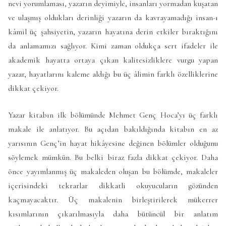
nevi yorumlaması, yazarın deyimiyle, insanları yormadan kuşatan
ve ulaşmış oldukları derinliği yazarın da kavrayamadığı insan-ı
kâmil üç şahsiyetin, yazarın hayatına derin etkiler bıraktığını
da anlamamızı sağlıyor. Kimi zaman oldukça sert ifadeler ile
akademik hayatta ortaya çıkan kalitesizliklere vurgu yapan
yazar, hayatlarını kaleme aldığı bu üç âlimin farklı özelliklerine
dikkat çekiyor.
Yazar kitabın ilk bölümünde Mehmet Genç Hoca’yı üç farklı
makale ile anlatıyor. Bu açıdan bakıldığında kitabın en az
yarısının Genç’in hayat hikâyesine değinen bölümler olduğunu
söylemek mümkün. Bu belki biraz fazla dikkat çekiyor. Daha
önce yayımlanmış üç makaleden oluşan bu bölümde, makaleler
içerisindeki tekrarlar dikkatli okuyucuların gözünden
kaçmayacaktır. Üç makalenin birleştirilerek mükerrer
kısımlarının çıkarılmasıyla daha bütüncül bir anlatım