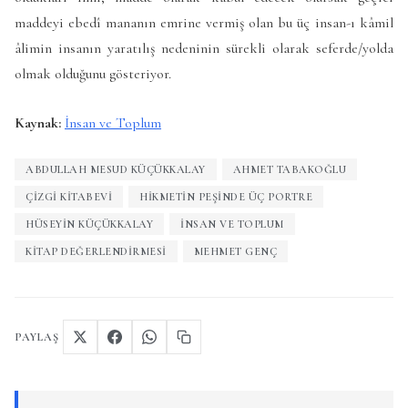
maddeyi ebedî mananın emrine vermiş olan bu üç insan-ı kâmil
âlimin insanın yaratılış nedeninin sürekli olarak seferde/yolda
olmak olduğunu gösteriyor.
Kaynak:
İnsan ve Toplum
ABDULLAH MESUD KÜÇÜKKALAY
AHMET TABAKOĞLU
ÇIZGI KITABEVI
HIKMETIN PEŞINDE ÜÇ PORTRE
HÜSEYIN KÜÇÜKKALAY
İNSAN VE TOPLUM
KITAP DEĞERLENDIRMESI
MEHMET GENÇ
PAYLAŞ