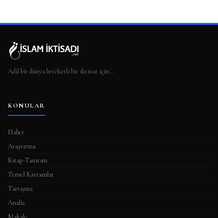
Adil bir dünya bereketli bir iktisat için…
KONULAR
Haber
Araştırma
Kitap-Tanıtım
Temel Kavramlar
Tartışma
Analiz
Makale