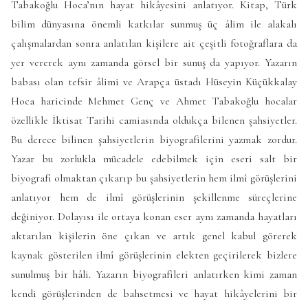
Tabakoğlu Hoca’nın hayat hikâyesini anlatıyor. Kitap, Türk
bilim dünyasına önemli katkılar sunmuş üç âlim ile alakalı
çalışmalardan sonra anlatılan kişilere ait çeşitli fotoğraflara da
yer vererek aynı zamanda görsel bir sunuş da yapıyor. Yazarın
babası olan tefsir âlimi ve Arapça üstadı Hüseyin Küçükkalay
Hoca haricinde Mehmet Genç ve Ahmet Tabakoğlu hocalar
özellikle İktisat Tarihi camiasında oldukça bilenen şahsiyetler.
Bu derece bilinen şahsiyetlerin biyografilerini yazmak zordur.
Yazar bu zorlukla mücadele edebilmek için eseri salt bir
biyografi olmaktan çıkarıp bu şahsiyetlerin hem ilmî görüşlerini
anlatıyor hem de ilmî görüşlerinin şekillenme süreçlerine
değiniyor. Dolayısı ile ortaya konan eser aynı zamanda hayatları
aktarılan kişilerin öne çıkan ve artık genel kabul görerek
kaynak gösterilen ilmî görüşlerinin elekten geçirilerek bizlere
sunulmuş bir hâli. Yazarın biyografileri anlatırken kimi zaman
kendi görüşlerinden de bahsetmesi ve hayat hikâyelerini bir