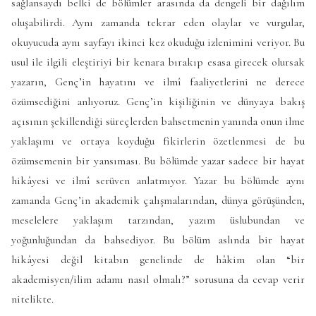
sağlansaydı belki de bölümler arasında da dengeli bir dağılım
oluşabilirdi. Aynı zamanda tekrar eden olaylar ve vurgular,
okuyucuda aynı sayfayı ikinci kez okuduğu izlenimini veriyor. Bu
usul ile ilgili eleştiriyi bir kenara bırakıp esasa girecek olursak
yazarın, Genç’in hayatını ve ilmî faaliyetlerini ne derece
özümsediğini anlıyoruz. Genç’in kişiliğinin ve dünyaya bakış
açısının şekillendiği süreçlerden bahsetmenin yanında onun ilme
yaklaşımı ve ortaya koyduğu fikirlerin özetlenmesi de bu
özümsemenin bir yansıması. Bu bölümde yazar sadece bir hayat
hikâyesi ve ilmî serüven anlatmıyor. Yazar bu bölümde aynı
zamanda Genç’in akademik çalışmalarından, dünya görüşünden,
meselelere yaklaşım tarzından, yazım üslubundan ve
yoğunluğundan da bahsediyor. Bu bölüm aslında bir hayat
hikâyesi değil kitabın genelinde de hâkim olan “bir
akademisyen/ilim adamı nasıl olmalı?” sorusuna da cevap verir
nitelikte.