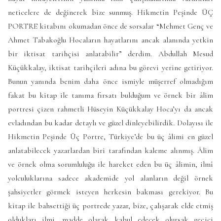
neticelere de değinerek bize sunmuş. Hikmetin Peşinde ÜÇ
PORTRE kitabını okumadan önce de sorsalar “Mehmet Genç ve
Ahmet Tabakoğlu Hocaların hayatlarını ancak alanında yetkin
bir iktisat tarihçisi anlatabilir” derdim. Abdullah Mesud
Küçükkalay, iktisat tarihçileri adına bu görevi yerine getiriyor.
Bunun yanında benim daha önce ismiyle müşerref olmadığım
fakat bu kitap ile tanıma fırsatı bulduğum ve örnek bir âlim
portresi çizen rahmetli Hüseyin Küçükkalay Hoca’yı da ancak
evladından bu kadar detaylı ve güzel dinleyebilirdik. Dolayısı ile
Hikmetin Peşinde Üç Portre, Türkiye’de bu üç âlimi en güzel
anlatabilecek yazarlardan biri tarafından kaleme alınmış. Âlim
ve örnek olma sorumluluğu ile hareket eden bu üç âlimin, ilmî
yolculuklarına sadece akademide yol alanların değil örnek
şahsiyetler görmek isteyen herkesin bakması gerekiyor. Bu
kitap ile bahsettiği üç portrede yazar, bize, çalışarak elde etmiş
oldukları ilmi, madde olarak kabul edecek olursak geçici