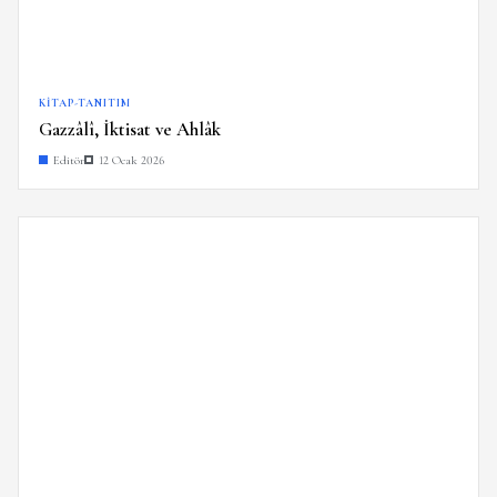
KITAP-TANITIM
Gazzâlî, İktisat ve Ahlâk
Editör
12 Ocak 2026