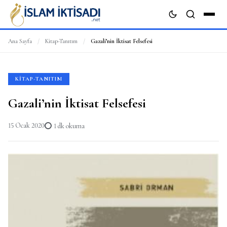
Ana Sayfa
/
Kitap-Tanıtım
/
Gazali’nin İktisat Felsefesi
ARA
KITAP-TANITIM
Gazali’nin İktisat Felsefesi
15 Ocak 2020
1 dk okuma