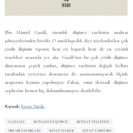
Ebu Hâmid Gazâlî, insanlık düşünce tarihinin anahtar
şahsiyetlerinden biridir. O ansiklopedik diye nitelendirilen çok
yönlü düşünür tipinin hem en başarılı hem de en verimli
örnekleri arasında yer alır. Gazâlî’nin bu çok yönlü düşünce
dünyasının çeşitli yanları, düşünce tarihinin değişik kolları
tarafından -yeterince denemezse de- azımsanamayacak ölçüde
araştırma konusu yapılmıştır. Fakat, onun iktisadî düşünce
cephesine hemen hiç dokunulmamıştır, denilebilir.
Kaynak:
Kitap Yurdu
GAZZALI
IKTISADI DÜŞÜNCE
İKTISAT FELSEFESI
İNSAN YAYINLARI
KITAP HABER
KITAP TANITIMI