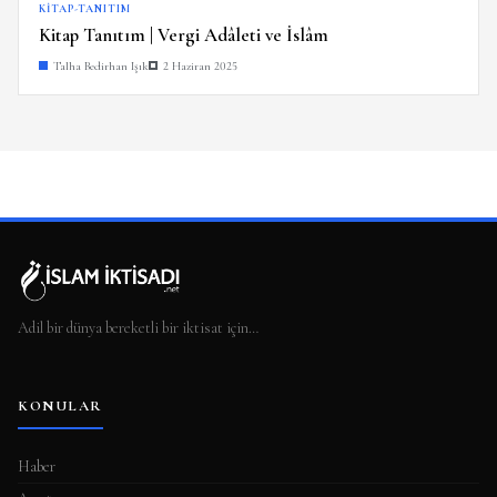
KITAP-TANITIM
Kitap Tanıtım | Vergi Adâleti ve İslâm
Talha Bedirhan Işık
2 Haziran 2025
Adil bir dünya bereketli bir iktisat için…
KONULAR
Haber