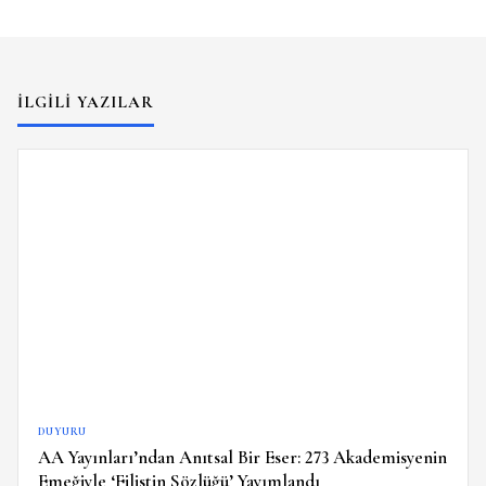
İLGILI YAZILAR
DUYURU
AA Yayınları’ndan Anıtsal Bir Eser: 273 Akademisyenin
Emeğiyle ‘Filistin Sözlüğü’ Yayımlandı