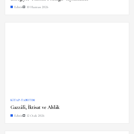
Editör
10 Haziran 2026
KITAP-TANITIM
Gazzâlî, İktisat ve Ahlâk
Editör
12 Ocak 2026