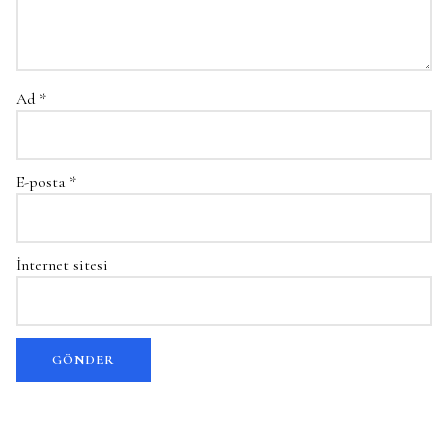
Ad
*
E-posta
*
İnternet sitesi