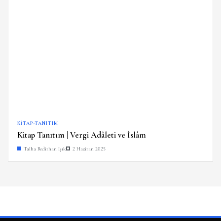
KITAP-TANITIM
Kitap Tanıtım | Vergi Adâleti ve İslâm
Talha Bedirhan Işık
2 Haziran 2025