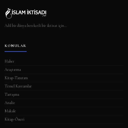
Adil bir dünya bereketli bir iktisat için…
KONULAR
Haber
Araştırma
Kitap-Tanıtım
Temel Kavramlar
Tartışma
Analiz
Makale
Kitap-Öneri