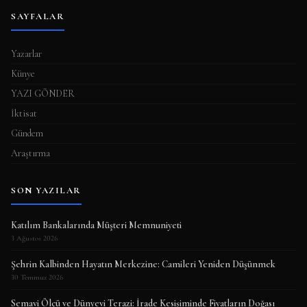
SAYFALAR
Yazarlar
Künye
YAZI GÖNDER
İktisat
Gündem
Araştırma
SON YAZILAR
Katılım Bankalarında Müşteri Memnuniyeti
3 Ağustos 2026
Şehrin Kalbinden Hayatın Merkezine: Camileri Yeniden Düşünmek
30 Temmuz 2026
Semavi Ölçü ve Dünyevi Terazi: İrade Kesişiminde Fiyatların Doğası