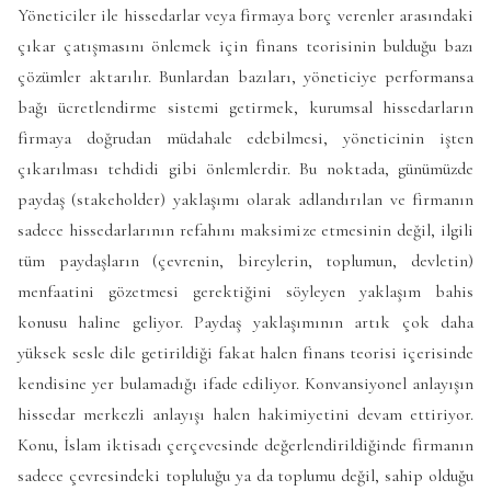
Yöneticiler ile hissedarlar veya firmaya borç verenler arasındaki
çıkar çatışmasını önlemek için finans teorisinin bulduğu bazı
çözümler aktarılır. Bunlardan bazıları, yöneticiye performansa
bağı ücretlendirme sistemi getirmek, kurumsal hissedarların
firmaya doğrudan müdahale edebilmesi, yöneticinin işten
çıkarılması tehdidi gibi önlemlerdir. Bu noktada, günümüzde
paydaş (stakeholder) yaklaşımı olarak adlandırılan ve firmanın
sadece hissedarlarının refahını maksimize etmesinin değil, ilgili
tüm paydaşların (çevrenin, bireylerin, toplumun, devletin)
menfaatini gözetmesi gerektiğini söyleyen yaklaşım bahis
konusu haline geliyor. Paydaş yaklaşımının artık çok daha
yüksek sesle dile getirildiği fakat halen finans teorisi içerisinde
kendisine yer bulamadığı ifade ediliyor. Konvansiyonel anlayışın
hissedar merkezli anlayışı halen hakimiyetini devam ettiriyor.
Konu, İslam iktisadı çerçevesinde değerlendirildiğinde firmanın
sadece çevresindeki topluluğu ya da toplumu değil, sahip olduğu