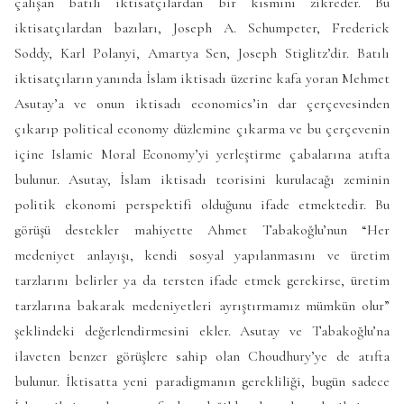
çalışan batılı iktisatçılardan bir kısmını zikreder. Bu
iktisatçılardan bazıları, Joseph A. Schumpeter, Frederick
Soddy, Karl Polanyi, Amartya Sen, Joseph Stiglitz’dir. Batılı
iktisatçıların yanında İslam iktisadı üzerine kafa yoran Mehmet
Asutay’a ve onun iktisadı economics’in dar çerçevesinden
çıkarıp political economy düzlemine çıkarma ve bu çerçevenin
içine Islamic Moral Economy’yi yerleştirme çabalarına atıfta
bulunur. Asutay, İslam iktisadı teorisini kurulacağı zeminin
politik ekonomi perspektifi olduğunu ifade etmektedir. Bu
görüşü destekler mahiyette Ahmet Tabakoğlu’nun “Her
medeniyet anlayışı, kendi sosyal yapılanmasını ve üretim
tarzlarını belirler ya da tersten ifade etmek gerekirse, üretim
tarzlarına bakarak medeniyetleri ayrıştırmamız mümkün olur”
şeklindeki değerlendirmesini ekler. Asutay ve Tabakoğlu’na
ilaveten benzer görüşlere sahip olan Choudhury’ye de atıfta
bulunur. İktisatta yeni paradigmanın gerekliliği, bugün sadece