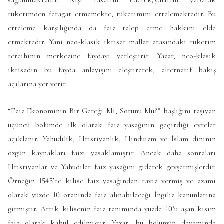
sağlanmaktadır. Kişi tasarruf ederek/yatırım yaparak
tüketimden feragat etmemekte, tüketimini ertelemektedir. Bu
erteleme karşılığında da faiz talep etme hakkını elde
etmektedir. Yani neo-klasik iktisat mallar arasındaki tüketim
tercihinin merkezine faydayı yerleştirir. Yazar, neo-klasik
iktisadın bu fayda anlayışını eleştirerek, alternatif bakış
açılarına yer verir.
“Faiz Ekonominin Bir Gereği Mi, Sorunu Mu?” başlığını taşıyan
üçüncü bölümde ilk olarak faiz yasağının geçirdiği evreler
açıklanır. Yahudilik, Hristiyanlık, Hinduizm ve İslam dininin
özgün kaynakları faizi yasaklamıştır. Ancak daha sonraları
Hristiyanlar ve Yahudiler faiz yasağını giderek gevşetmişlerdir.
Örneğin 1545’te kilise faiz yasağından taviz vermiş ve azami
olarak yüzde 10 oranında faiz alınabileceği İngiliz kanunlarına
girmiştir. Artık kilisenin faiz tanımında yüzde 10’u aşan kısım
faiz olarak kabul edilmiştir. Yazar, bu bölümün devamında