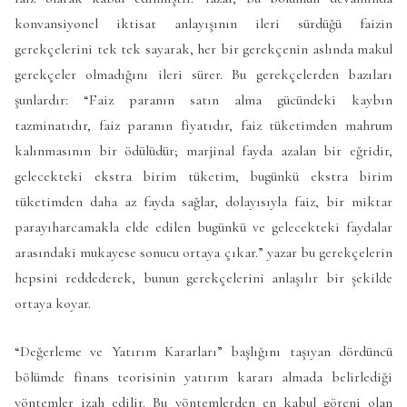
konvansiyonel iktisat anlayışının ileri sürdüğü faizin
gerekçelerini tek tek sayarak, her bir gerekçenin aslında makul
gerekçeler olmadığını ileri sürer. Bu gerekçelerden bazıları
şunlardır: “Faiz paranın satın alma gücündeki kaybın
tazminatıdır, faiz paranın fiyatıdır, faiz tüketimden mahrum
kalınmasının bir ödülüdür; marjinal fayda azalan bir eğridir,
gelecekteki ekstra birim tüketim, bugünkü ekstra birim
tüketimden daha az fayda sağlar, dolayısıyla faiz, bir miktar
parayıharcamakla elde edilen bugünkü ve gelecekteki faydalar
arasındaki mukayese sonucu ortaya çıkar.” yazar bu gerekçelerin
hepsini reddederek, bunun gerekçelerini anlaşılır bir şekilde
ortaya koyar.
“Değerleme ve Yatırım Kararları” başlığını taşıyan dördüncü
bölümde finans teorisinin yatırım kararı almada belirlediği
yöntemler izah edilir. Bu yöntemlerden en kabul göreni olan