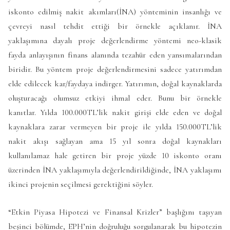
iskonto edilmiş nakit akımları(İNA) yönteminin insanlığı ve
çevreyi nasıl tehdit ettiği bir örnekle açıklanır. İNA
yaklaşımına dayalı proje değerlendirme yöntemi neo-klasik
fayda anlayışının finans alanında tezahür eden yansımalarından
biridir. Bu yöntem proje değerlendirmesini sadece yatırımdan
elde edilecek kar/faydaya indirger. Yatırımın, doğal kaynaklarda
oluşturacağı olumsuz etkiyi ihmal eder. Bunu bir örnekle
kanıtlar. Yılda 100.000TL’lik nakit girişi elde eden ve doğal
kaynaklara zarar vermeyen bir proje ile yılda 150.000TL’lik
nakit akışı sağlayan ama 15 yıl sonra doğal kaynakları
kullanılamaz hale getiren bir proje yüzde 10 iskonto oranı
üzerinden İNA yaklaşımıyla değerlendirildiğinde, İNA yaklaşımı
ikinci projenin seçilmesi gerektiğini söyler.
“Etkin Piyasa Hipotezi ve Finansal Krizler” başlığını taşıyan
beşinci bölümde, EPH’nin doğruluğu sorgulanarak bu hipotezin