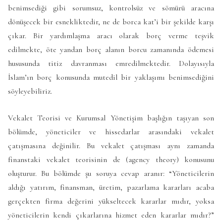
benimsediği gibi sorumsuz, kontrolsüz ve sömürü aracına
dönüşecek bir esnekliktedir, ne de borca kat’i bir şekilde karşı
çıkar. Bir yardımlaşma aracı olarak borç verme teşvik
edilmekte, öte yandan borç alanın borcu zamanında ödemesi
hususunda titiz davranması emredilmektedir. Dolayısıyla
İslam’ın borç konusunda mutedil bir yaklaşımı benimsediğini
söyleyebiliriz.
Vekalet Teorisi ve Kurumsal Yönetişim başlığın taşıyan son
bölümde, yöneticiler ve hissedarlar arasındaki vekalet
çatışmasına değinilir. Bu vekalet çatışması aynı zamanda
finanstaki vekalet teorisinin de (agency theory) konusunu
oluşturur. Bu bölümde şu soruya cevap aranır: “Yöneticilerin
aldığı yatırım, finansman, üretim, pazarlama kararları acaba
gerçekten firma değerini yükseltecek kararlar mıdır, yoksa
yöneticilerin kendi çıkarlarına hizmet eden kararlar mıdır?”