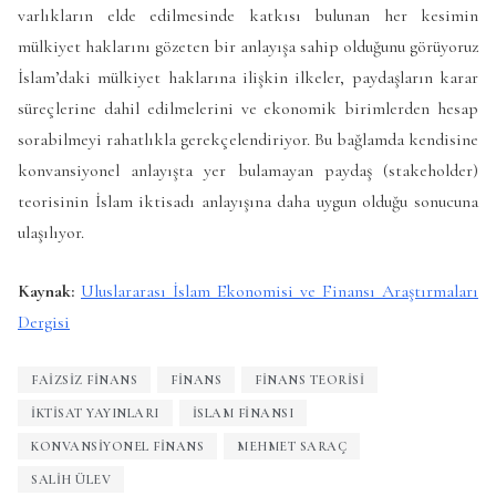
varlıkların elde edilmesinde katkısı bulunan her kesimin
mülkiyet haklarını gözeten bir anlayışa sahip olduğunu görüyoruz
İslam’daki mülkiyet haklarına ilişkin ilkeler, paydaşların karar
süreçlerine dahil edilmelerini ve ekonomik birimlerden hesap
sorabilmeyi rahatlıkla gerekçelendiriyor. Bu bağlamda kendisine
konvansiyonel anlayışta yer bulamayan paydaş (stakeholder)
teorisinin İslam iktisadı anlayışına daha uygun olduğu sonucuna
ulaşılıyor.
Kaynak:
Uluslararası İslam Ekonomisi ve Finansı Araştırmaları
Dergisi
FAIZSIZ FINANS
FINANS
FINANS TEORISI
İKTISAT YAYINLARI
ISLAM FINANSI
KONVANSIYONEL FINANS
MEHMET SARAÇ
SALIH ÜLEV