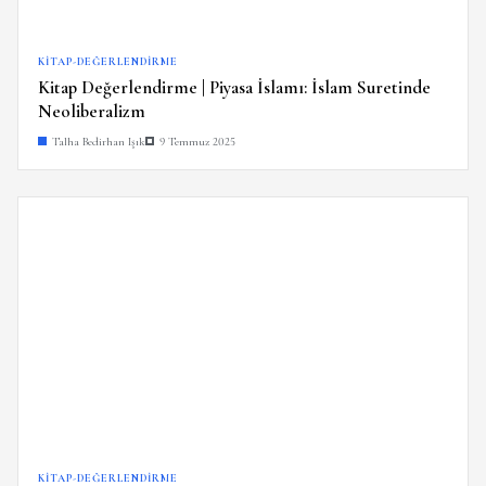
KITAP-DEĞERLENDIRME
Kitap Değerlendirme | Piyasa İslamı: İslam Suretinde
Neoliberalizm
Talha Bedirhan Işık
9 Temmuz 2025
KITAP-DEĞERLENDIRME