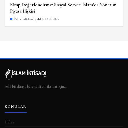
Kitap Değerlendirme: Sosyal Servet: İslam’da Yönetim
Piyasa İlişkisi
Talha Bedirhan Işık
17 Ocak 2025
Adil bir dünya bereketli bir iktisat için…
KONULAR
Haber