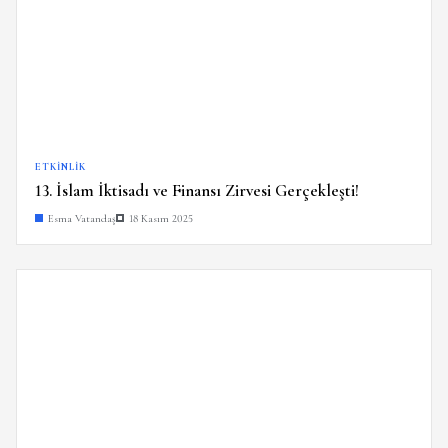
ETKINLIK
13. İslam İktisadı ve Finansı Zirvesi Gerçekleşti!
Esma Vatandaş
18 Kasım 2025