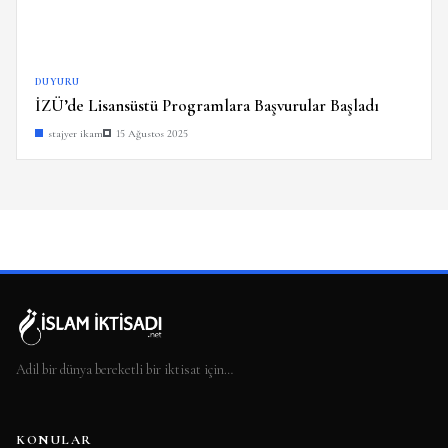
DUYURU
İZÜ’de Lisansüstü Programlara Başvurular Başladı
stajyer ikam
15 Ağustos 2025
Adil bir dünya bereketli bir iktisat için…
KONULAR