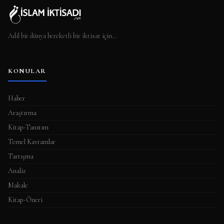
Adil bir dünya bereketli bir iktisat için…
KONULAR
Haber
Araştırma
Kitap-Tanıtım
Temel Kavramlar
Tartışma
Analiz
Makale
Kitap-Öneri