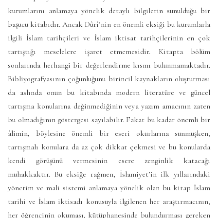
kurumlarını anlamaya yönelik detaylı bilgilerin sunulduğu bir
başucu kitabıdır. Ancak Dûrî’nin en önemli eksiği bu kurumlarla
ilgili İslam tarihçileri ve İslam iktisat tarihçilerinin en çok
tartıştığı meselelere işaret etmemesidir. Kitapta bölüm
sonlarında herhangi bir değerlendirme kısmı bulunmamaktadır.
Bibliyografyasının çoğunluğunu birincil kaynakların oluşturması
da aslında onun bu kitabında modern literatüre ve güncel
tartışma konularına değinmediğinin veya yazım amacının zaten
bu olmadığının göstergesi sayılabilir. Fakat bu kadar önemli bir
âlimin, böylesine önemli bir eseri okurlarına sunmuşken,
tartışmalı konulara da az çok dikkat çekmesi ve bu konularda
kendi görüşünü vermesinin esere zenginlik katacağı
muhakkaktır. Bu eksiğe rağmen, İslamiyet’in ilk yıllarındaki
yönetim ve mali sistemi anlamaya yönelik olan bu kitap İslam
tarihi ve İslam iktisadı konusuyla ilgilenen her araştırmacının,
her öğrencinin okuması, kütüphanesinde bulundurması gereken