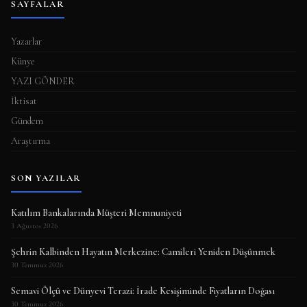
SAYFALAR
Yazarlar
Künye
YAZI GÖNDER
İktisat
Gündem
Araştırma
SON YAZILAR
Katılım Bankalarında Müşteri Memnuniyeti
3 Ağustos 2026
Şehrin Kalbinden Hayatın Merkezine: Camileri Yeniden Düşünmek
30 Temmuz 2026
Semavi Ölçü ve Dünyevi Terazi: İrade Kesişiminde Fiyatların Doğası
30 Temmuz 2026