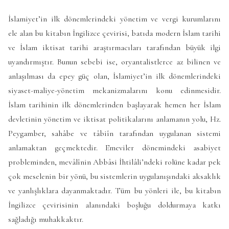
İslamiyet’in ilk dönemlerindeki yönetim ve vergi kurumlarını
ele alan bu kitabın İngilizce çevirisi, batıda modern İslam tarihi
ve İslam iktisat tarihi araştırmacıları tarafından büyük ilgi
uyandırmıştır. Bunun sebebi ise, oryantalistlerce az bilinen ve
anlaşılması da epey güç olan, İslamiyet’in ilk dönemlerindeki
siyaset-maliye-yönetim mekanizmalarını konu edinmesidir.
İslam tarihinin ilk dönemlerinden başlayarak hemen her İslam
devletinin yönetim ve iktisat politikalarını anlamanın yolu, Hz.
Peygamber, sahâbe ve tâbiîn tarafından uygulanan sistemi
anlamaktan geçmektedir. Emeviler dönemindeki asabiyet
probleminden, mevâlînin Abbâsi İhtilâli’ndeki rolüne kadar pek
çok meselenin bir yönü, bu sistemlerin uygulanışındaki aksaklık
ve yanlışlıklara dayanmaktadır. Tüm bu yönleri ile, bu kitabın
İngilizce çevirisinin alanındaki boşluğu doldurmaya katkı
sağladığı muhakkaktır.