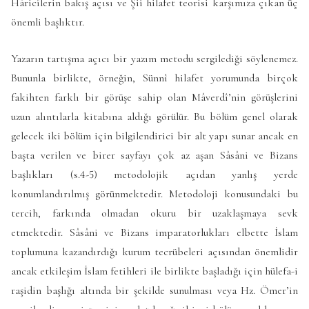
Hâricîlerin bakış açısı ve Şiî hilafet teorisi karşımıza çıkan üç
önemli başlıktır.
Yazarın tartışma açıcı bir yazım metodu sergilediği söylenemez.
Bununla birlikte, örneğin, Sünnî hilafet yorumunda birçok
fakihten farklı bir görüşe sahip olan Mâverdî’nin görüşlerini
uzun alıntılarla kitabına aldığı görülür. Bu bölüm genel olarak
gelecek iki bölüm için bilgilendirici bir alt yapı sunar ancak en
başta verilen ve birer sayfayı çok az aşan Sâsâni ve Bizans
başlıkları (s.4-5) metodolojik açıdan yanlış yerde
konumlandırılmış görünmektedir. Metodoloji konusundaki bu
tercih, farkında olmadan okuru bir uzaklaşmaya sevk
etmektedir. Sâsâni ve Bizans imparatorlukları elbette İslam
toplumuna kazandırdığı kurum tecrübeleri açısından önemlidir
ancak etkileşim İslam fetihleri ile birlikte başladığı için hülefa-i
raşidin başlığı altında bir şekilde sunulması veya Hz. Ömer’in