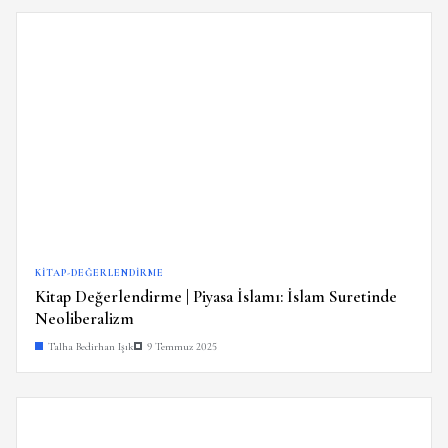
KITAP-DEĞERLENDIRME
Kitap Değerlendirme | Piyasa İslamı: İslam Suretinde
Neoliberalizm
Talha Bedirhan Işık
9 Temmuz 2025