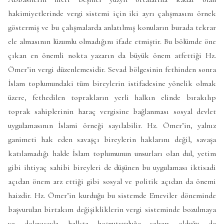
hakimiyetlerinde vergi sistemi için iki ayrı çalışmasını örnek
göstermiş ve bu çalışmalarda anlatılmış konuların burada tekrar
ele almasının lüzumlu olmadığını ifade etmiştir. Bu bölümde öne
çıkan en önemli nokta yazarın da büyük önem atfettiği Hz.
Ömer’in vergi düzenlemesidir. Sevad bölgesinin fethinden sonra
İslam toplumundaki tüm bireylerin istifadesine yönelik olmak
üzere, fethedilen toprakların yerli halkın elinde bırakılıp
toprak sahiplerinin haraç vergisine bağlanması sosyal devlet
uygulamasının İslami örneği sayılabilir. Hz. Ömer’in, yalnız
ganimeti hak eden savaşçı bireylerin haklarını değil, savaşa
katılamadığı halde İslam toplumunun unsurları olan dul, yetim
gibi ihtiyaç sahibi bireyleri de düşünen bu uygulaması iktisadi
açıdan önem arz ettiği gibi sosyal ve politik açıdan da önemi
haizdir. Hz. Ömer’in kurduğu bu sistemde Emeviler döneminde
başvurulan birtakım değişikliklerin vergi sisteminde bozulmaya
ve dolayısıyla halkta hoşnutsuzluğa sebep olduğu da