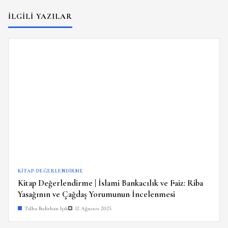
İLGILI YAZILAR
KITAP-DEĞERLENDIRME
Kitap Değerlendirme | İslami Bankacılık ve Faiz: Riba
Yasağının ve Çağdaş Yorumunun İncelenmesi
Talha Bedirhan Işık
12 Ağustos 2025