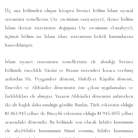
Üç ana bölümden oluşan kitapta birinci bölüm İslam siyasal
siteminin temellerine (Ar. en-nüzum essiyasiyye), ikinci bölüm
İslam iktisat sisteminin doğuşuna (Ar. en-nüzum el-maliyye),
üçüncü bölüm ise İslam idare sisteminin belirli kurumlarına
hasredilmiştir.
İslam siyaset sisteminin temellerinin ele alındığı birinci
bölümde öncelikle Sâsâni ve Bizans sistemleri kısaca verilmiş
ardından Hz. Peygamber dönemi, Hulefâ-yi Râşidîn dönemi,
Emeviler ve Abbâsîler döneminin öne çıkan uygulamaları ve
farklılıkları ele almıştır. Yazarın Abbâsîler dönemini anlatırken
iki alt başlık daha sunduğu görülür. Bunlar, Türk etkisinin olduğu
M 861-945 yılları ile Büveyhî etkisinin olduğu M 945-1055 yılları
arasındaki dönemdir. Bu bölümde son olarak hilafet kurumunu
ele alır.Hilafet kurumunun Sünnî yorumu, hilafet kurumuna