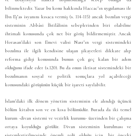
bilinmektedir. Yazar bu konu hakkında Haccac’ın uygulaması ile
İbn Eş’as isyanını kısaca vermiş (s. 114-115) ancak bozulan vergi
sisteminin Abbâsi İhtilâlinin sebeplerinden biri olabilme
ihtimali konusunda çok net bir görüş bildirmemiştir. Ancak
Horasan’daki son Emevi valisi Nasr’ın vergi sistemindeki
bozulma ile ilgili kendisine ulaşan şikayetleri dikkate alıp
reforma gidişi konusunda bunun çok geç kalan bir adım
olduğunu ifade eder (s.120). Bu da onun iktisat sistemindeki bir
bozulmanın sosyal ve politik sonuçlara yol açabileceği
konusundaki görüşünün küçük bir işareti sayılabilir.
İslam’daki ilk dönem yönetim sisteminin ele alındığı üçüncü
bölüm kitabın son ve en kısa bölümüdür. Burada da iki temel
kurum -divan sistemi ve vezirlik kurumu- üzerinden bir çalışma
ortaya koyulduğu görülür. Divan sisteminin kurulması ve
sistemleştirilmesinde önemli rolü olduğu için, bir önceki