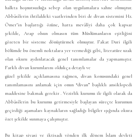
halkta hoşnutsuzluğa sebep olan uygulamalara sahne olmuştur.
Abbâsîlerin ihtilaldeki vaatlerinden biri de divan sistemini Hz.
Ömer’in başlattığı özüne, hatta mevâlîyi daha çok kapsar
şekilde, Arap olsun olmasın tüm Müslümanların eşitliğini
gözeten bir sisteme dönüştürmek olmuştur. Fakat Duri ilgili
bölümde bu önemli noktalara yer vermediği gibi, literatüre uzak
olan okuru aydınlatacak genel tanımlamalar da yapmamıştır.
Farklı divan kurumlarını oldukça detaylı ve
güzel şekilde açıklamasına rağmen, divan konusundaki genel
tanımlamasını anlamak için onun “divan” başlıklı ansiklopedi
maddesine bakmak gerekir . Vezirlik kurumu ile ilgili olarak da
Abbâsîlerin bu kurumu getirmesiyle başlayan süreçte kurumun
geçirdiği aşamaları kaynakların sağladığı bilgiler ışığında okura
özet şekilde sunmaya çalışmıştır.
Bu kitap siyasi ve iktisadi yönden ilk dönem İslam devleti