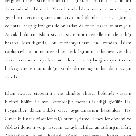
vergilendirme sisteminin anlatılacağı ikinci bölüme saklanması
daha anlamlı olabilirdi. Yazar burada İslam öncesi atmosfer için
genel bir çerçeve çizmek amacıyla bu bölümleri gerekli görmüş
ve hatta Arap geleneğini de onlardan da önce kısaca anlatmıştır.
Ancak bölümün İslam siyaset sisteminin temellerini ele aldığı
hesaba katıldığında, bu medeniyetlerin en azından İslam
toplumuyla olan muhtemel bir etkileşimini anlamaya yönelik
olarak verilmesi veya konunun ileride tartışılacağına işaret eden
birkaç cümle okuru doğru yönlendirme açısından daha uygun
olurdu.
İslam iktisat sisteminin ele alındığı ikinci bölümde yazarın
birinci bölüm ile aynı kronolojik metodu izlediği görülür. Hz.
Peygamber dönemindeki cizye uygulamasının hükümleri, Hz.
Ömer’in finans düzenlemesi/sistemleştirme , Emeviler dönemi ve
Abbâsî dönemi vergi sistemi detaylı şekilde anlatılmıştır. Dûrî,
Abbâsîlerin hicri beşinci yüzyıl ortalarına kadar olan