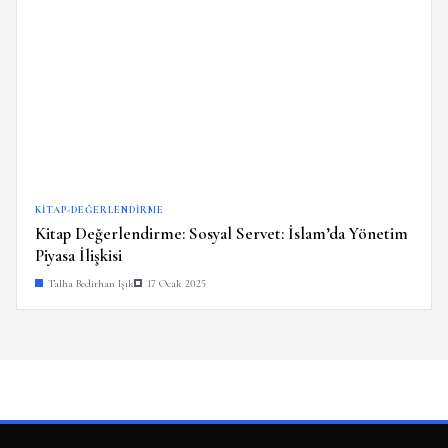
KITAP-DEĞERLENDIRME
Kitap Değerlendirme: Sosyal Servet: İslam’da Yönetim
Piyasa İlişkisi
Talha Bedirhan Işık
17 Ocak 2025