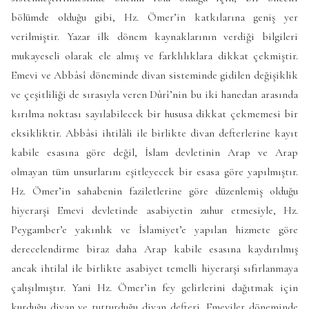
bölümde olduğu gibi, Hz. Ömer’in katkılarına geniş yer
verilmiştir. Yazar ilk dönem kaynaklarının verdiği bilgileri
mukayeseli olarak ele almış ve farklılıklara dikkat çekmiştir.
Emevi ve Abbâsî döneminde divan sisteminde gidilen değişiklik
ve çeşitliliği de sırasıyla veren Dûrî’nin bu iki hanedan arasında
kırılma noktası sayılabilecek bir hususa dikkat çekmemesi bir
eksikliktir. Abbâsi ihtilâli ile birlikte divan defterlerine kayıt
kabile esasına göre değil, İslam devletinin Arap ve Arap
olmayan tüm unsurlarını eşitleyecek bir esasa göre yapılmıştır.
Hz. Ömer’in sahabenin faziletlerine göre düzenlemiş olduğu
hiyerarşi Emevi devletinde asabiyetin zuhur etmesiyle, Hz.
Peygamber’e yakınlık ve İslamiyet’e yapılan hizmete göre
derecelendirme biraz daha Arap kabile esasına kaydırılmış
ancak ihtilal ile birlikte asabiyet temelli hiyerarşi sıfırlanmaya
çalışılmıştır. Yani Hz. Ömer’in fey gelirlerini dağıtmak için
kurduğu divan ve tutturduğu divan defteri, Emeviler döneminde