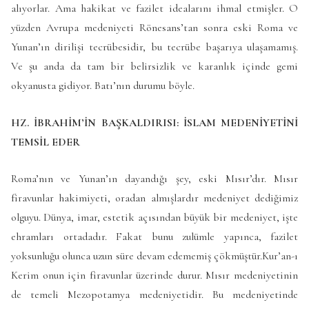
alıyorlar. Ama hakikat ve fazilet idealarını ihmal etmişler. O
yüzden Avrupa medeniyeti Rönesans’tan sonra eski Roma ve
Yunan’ın dirilişi tecrübesidir, bu tecrübe başarıya ulaşamamış.
Ve şu anda da tam bir belirsizlik ve karanlık içinde gemi
okyanusta gidiyor. Batı’nın durumu böyle.
HZ. İBRAHİM’İN BAŞKALDIRISI: İSLAM MEDENİYETİNİ
TEMSİL EDER
Roma’nın ve Yunan’ın dayandığı şey, eski Mısır’dır. Mısır
firavunlar hakimiyeti, oradan almışlardır medeniyet dediğimiz
olguyu. Dünya, imar, estetik açısından büyük bir medeniyet, işte
ehramları ortadadır. Fakat bunu zulümle yapınca, fazilet
yoksunluğu olunca uzun süre devam edememiş çökmüştür.Kur’an-ı
Kerim onun için firavunlar üzerinde durur. Mısır medeniyetinin
de temeli Mezopotamya medeniyetidir. Bu medeniyetinde