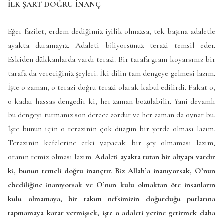
İLK ŞART DOĞRU İNANÇ
Eğer fazilet, erdem dediğimiz iyilik olmazsa, tek başına adaletle
ayakta duramayız. Adaleti biliyorsunuz terazi temsil eder.
Eskiden dükkanlarda vardı terazi. Bir tarafa gram koyarsınız bir
tarafa da vereciğiniz şeyleri. İki dilin tam dengeye gelmesi lazım.
İşte o zaman, o terazi doğru terazi olarak kabul edilirdi. Fakat o,
o kadar hassas dengedir ki, her zaman bozulabilir. Yani devamlı
bu dengeyi tutmanız son derece zordur ve her zaman da oynar bu.
İşte bunun için o terazinin çok düzgün bir yerde olması lazım.
Terazinin kefelerine etki yapacak bir şey olmaması lazım,
oranın temiz olması lazım.
Adaleti ayakta tutan bir altyapı vardır
ki, bunun temeli doğru inançtır. Biz Allah’a inanıyorsak, O’nun
ebediliğine inanıyorsak ve O’nun kulu olmaktan öte insanların
kulu olmamaya, bir takım nefsimizin doğurduğu putlarına
tapmamaya karar vermişsek, işte o adaleti yerine getirmek daha