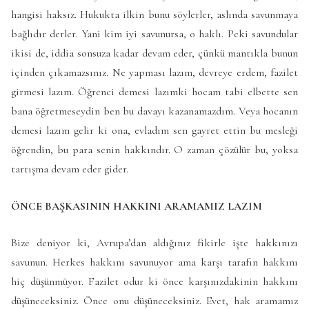
hangisi haksız. Hukukta ilkin bunu söylerler, aslında savunmaya
bağlıdır derler. Yani kim iyi savunursa, o haklı. Peki savundular
ikisi de, iddia sonsuza kadar devam eder, çünkü mantıkla bunun
içinden çıkamazsınız. Ne yapması lazım, devreye erdem, fazilet
girmesi lazım. Öğrenci demesi lazımki hocam tabi elbette sen
bana öğretmeseydin ben bu davayı kazanamazdım. Veya hocanın
demesi lazım gelir ki ona, evladım sen gayret ettin bu mesleği
öğrendin, bu para senin hakkındır. O zaman çözülür bu, yoksa
tartışma devam eder gider.
ÖNCE BAŞKASININ HAKKINI ARAMAMIZ LAZIM
Bize deniyor ki, Avrupa’dan aldığınız fikirle işte hakkınızı
savunun. Herkes hakkını savunuyor ama karşı tarafın hakkını
hiç düşünmüyor. Fazilet odur ki önce karşınızdakinin hakkını
düşüneceksiniz. Önce onu düşüneceksiniz. Evet, hak aramamız