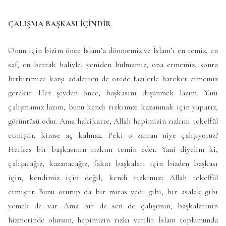
ÇALIŞMA BAŞKASI İÇİNDİR
Onun için bizim önce İslam’a dönmemiz ve İslam’ı en temiz, en
saf, en berrak haliyle, yeniden bulmamız, ona ermemiz, sonra
birbirimize karşı adaletten de ötede faziletle hareket etmemiz
gerekir. Her şeyden önce, başkasını düşünmek lazım. Yani
çalışmamız lazım, bunu kendi rızkımızı kazanmak için yaparız,
görüntüsü odur. Ama hakikatte, Allah hepimizin rızkını tekeffül
etmiştir, kimse aç kalmaz. Peki o zaman niye çalışıyoruz?
Herkes bir başkasının rızkını temin eder. Yani diyelim ki,
çalışacağız, kazanacağız, fakat başkaları için bizden başkası
için, kendimiz için değil, kendi rızkımızı Allah tekeffül
etmiştir. Bunu oturup da bir miras yedi gibi, bir asalak gibi
yemek de var. Ama bir de sen de çalışırsın, başkalarının
hizmetinde olursun, hepimizin rızkı verilir. İslam toplumunda