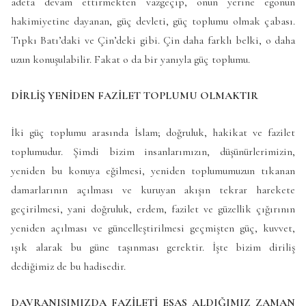
adeta devam ettirmekten vazgeçip, onun yerine egonun
hakimiyetine dayanan, güç devleti, güç toplumu olmak çabası.
Tıpkı Batı’daki ve Çin’deki gibi. Çin daha farklı belki, o daha
uzun konuşulabilir. Fakat o da bir yanıyla güç toplumu.
DİRLİŞ YENİDEN FAZİLET TOPLUMU OLMAKTIR
İki güç toplumu arasında İslam; doğruluk, hakikat ve fazilet
toplumudur. Şimdi bizim insanlarımızın, düşünürlerimizin,
yeniden bu konuya eğilmesi, yeniden toplumumuzun tıkanan
damarlarının açılması ve kuruyan akışın tekrar harekete
geçirilmesi, yani doğruluk, erdem, fazilet ve güzellik çığırının
yeniden açılması ve güncelleştirilmesi geçmişten güç, kuvvet,
ışık alarak bu güne taşınması gerektir. İşte bizim diriliş
dediğimiz de bu hadisedir.
DAVRANIŞIMIZDA FAZİLETİ ESAS ALDIĞIMIZ ZAMAN