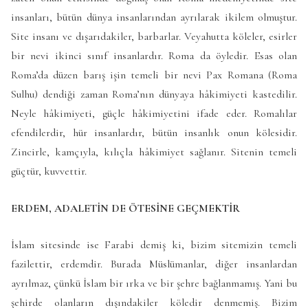
insanları, bütün dünya insanlarından ayrılarak ikilem olmuştur.
Site insanı ve dışarıdakiler, barbarlar. Veyahutta köleler, esirler
bir nevi ikinci sınıf insanlardır. Roma da öyledir. Esas olan
Roma’da düzen barış işin temeli bir nevi Pax Romana (Roma
Sulhu) dendiği zaman Roma’nın dünyaya hâkimiyeti kastedilir.
Neyle hâkimiyeti, güçle hâkimiyetini ifade eder. Romalılar
efendilerdir, hür insanlardır, bütün insanlık onun kölesidir.
Zincirle, kamçıyla, kılıçla hâkimiyet sağlanır. Sitenin temeli
güçtür, kuvvettir.
ERDEM, ADALETİN DE ÖTESİNE GEÇMEKTİR
İslam sitesinde ise Farabi demiş ki, bizim sitemizin temeli
fazilettir, erdemdir. Burada Müslümanlar, diğer insanlardan
ayrılmaz, çünkü İslam bir ırka ve bir şehre bağlanmamış. Yani bu
şehirde olanların dışındakiler köledir denmemiş. Bizim