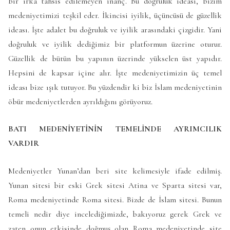
bir ırka tahsis edilemeyen inanç. Bu doğruluk ideası, bizim
medeniyetimizi teşkil eder. İkincisi iyilik, üçüncüsü de güzellik
ideası. İşte adalet bu doğruluk ve iyilik arasındaki çizgidir. Yani
doğruluk ve iyilik dediğimiz bir platformun üzerine oturur.
Güzellik de bütün bu yapının üzerinde yükselen üst yapıdır.
Hepsini de kapsar içine alır. İşte medeniyetimizin üç temel
ideası bize ışık tutuyor. Bu yüzdendir ki biz İslam medeniyetinin
öbür medeniyetlerden ayrıldığını görüyoruz.
BATI MEDENİYETİNİN TEMELİNDE AYRIMCILIK
VARDIR
Medeniyetler Yunan’dan beri site kelimesiyle ifade edilmiş.
Yunan sitesi bir eski Grek sitesi Atina ve Sparta sitesi var,
Roma medeniyetinde Roma sitesi. Bizde de İslam sitesi. Bunun
temeli nedir diye incelediğimizde, bakıyoruz gerek Grek ve
zaten onun etkisinde doğmuş olan Roma medeniyetinde site