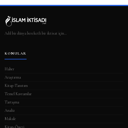
Adil bir dünya bereketli bir iktisat için…
KONULAR
Haber
Araştırma
Kitap-Tanıtım
Temel Kavramlar
Tartışma
Analiz
Makale
Kitap-Öneri