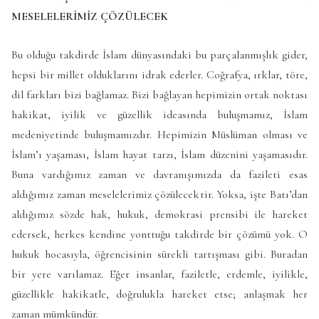
MESELELERİMİZ ÇÖZÜLECEK
Bu olduğu takdirde İslam dünyasındaki bu parçalanmışlık gider,
hepsi bir millet olduklarını idrak ederler. Coğrafya, ırklar, töre,
dil farkları bizi bağlamaz. Bizi bağlayan hepimizin ortak noktası
hakikat, iyilik ve güzellik ideasında buluşmamız, İslam
medeniyetinde buluşmamızdır. Hepimizin Müslüman olması ve
İslam’ı yaşaması, İslam hayat tarzı, İslam düzenini yaşamasıdır.
Buna vardığımız zaman ve davranışımızda da fazileti esas
aldığımız zaman meselelerimiz çözülecektir. Yoksa, işte Batı’dan
aldığımız sözde hak, hukuk, demokrasi prensibi ile hareket
edersek, herkes kendine yonttuğu takdirde bir çözümü yok. O
hukuk hocasıyla, öğrencisinin sürekli tartışması gibi. Buradan
bir yere varılamaz. Eğer insanlar, faziletle, erdemle, iyilikle,
güzellikle hakikatle, doğrulukla hareket etse; anlaşmak her
zaman mümkündür.