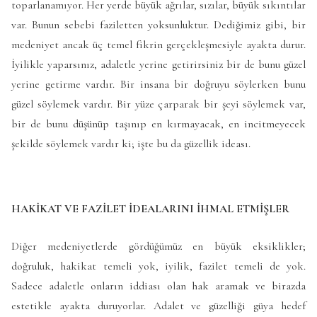
toparlanamıyor. Her yerde büyük ağrılar, sızılar, büyük sıkıntılar
var. Bunun sebebi faziletten yoksunluktur. Dediğimiz gibi, bir
medeniyet ancak üç temel fikrin gerçekleşmesiyle ayakta durur.
İyilikle yaparsınız, adaletle yerine getirirsiniz bir de bunu güzel
yerine getirme vardır. Bir insana bir doğruyu söylerken bunu
güzel söylemek vardır. Bir yüze çarparak bir şeyi söylemek var,
bir de bunu düşünüp taşınıp en kırmayacak, en incitmeyecek
şekilde söylemek vardır ki; işte bu da güzellik ideası.
HAKİKAT VE FAZİLET İDEALARINI İHMAL ETMİŞLER
Diğer medeniyetlerde gördüğümüz en büyük eksiklikler;
doğruluk, hakikat temeli yok, iyilik, fazilet temeli de yok.
Sadece adaletle onların iddiası olan hak aramak ve birazda
estetikle ayakta duruyorlar. Adalet ve güzelliği güya hedef