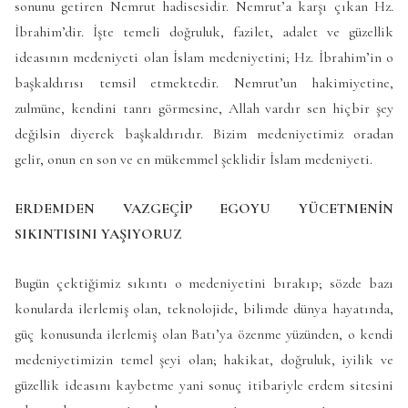
sonunu getiren Nemrut hadisesidir. Nemrut’a karşı çıkan Hz.
İbrahim’dir. İşte temeli doğruluk, fazilet, adalet ve güzellik
ideasının medeniyeti olan İslam medeniyetini; Hz. İbrahim’in o
başkaldırısı temsil etmektedir. Nemrut’un hakimiyetine,
zulmüne, kendini tanrı görmesine, Allah vardır sen hiçbir şey
değilsin diyerek başkaldırıdır. Bizim medeniyetimiz oradan
gelir, onun en son ve en mükemmel şeklidir İslam medeniyeti.
ERDEMDEN VAZGEÇİP EGOYU YÜCETMENİN
SIKINTISINI YAŞIYORUZ
Bugün çektiğimiz sıkıntı o medeniyetini bırakıp; sözde bazı
konularda ilerlemiş olan, teknolojide, bilimde dünya hayatında,
güç konusunda ilerlemiş olan Batı’ya özenme yüzünden, o kendi
medeniyetimizin temel şeyi olan; hakikat, doğruluk, iyilik ve
güzellik ideasını kaybetme yani sonuç itibariyle erdem sitesini