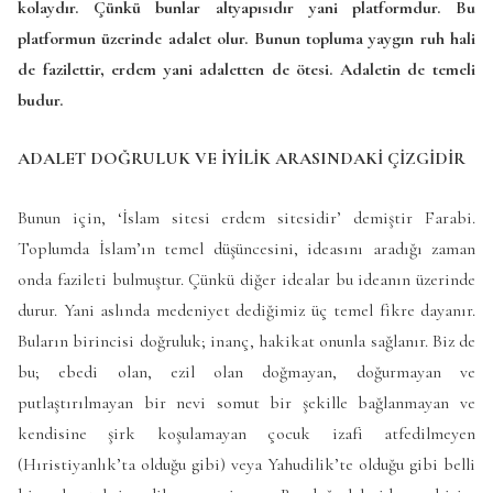
kolaydır. Çünkü bunlar altyapısıdır yani platformdur. Bu
platformun üzerinde adalet olur. Bunun topluma yaygın ruh hali
de fazilettir, erdem yani adaletten de ötesi. Adaletin de temeli
budur.
ADALET DOĞRULUK VE İYİLİK ARASINDAKİ ÇİZGİDİR
Bunun için, ‘İslam sitesi erdem sitesidir’ demiştir Farabi.
Toplumda İslam’ın temel düşüncesini, ideasını aradığı zaman
onda fazileti bulmuştur. Çünkü diğer idealar bu ideanın üzerinde
durur. Yani aslında medeniyet dediğimiz üç temel fikre dayanır.
Buların birincisi doğruluk; inanç, hakikat onunla sağlanır. Biz de
bu; ebedi olan, ezil olan doğmayan, doğurmayan ve
putlaştırılmayan bir nevi somut bir şekille bağlanmayan ve
kendisine şirk koşulamayan çocuk izafi atfedilmeyen
(Hıristiyanlık’ta olduğu gibi) veya Yahudilik’te olduğu gibi belli