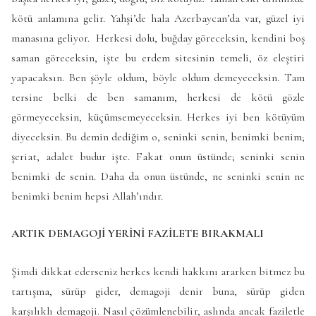
kötü anlamına gelir. Yahşi’de hala Azerbaycan’da var, güzel iyi
manasına geliyor. Herkesi dolu, buğday göreceksin, kendini boş
saman göreceksin, işte bu erdem sitesinin temeli, öz eleştiri
yapacaksın. Ben şöyle oldum, böyle oldum demeyeceksin. Tam
tersine belki de ben samanım, herkesi de kötü gözle
görmeyeceksin, küçümsemeyeceksin. Herkes iyi ben kötüyüm
diyeceksin. Bu demin dediğim o, seninki senin, benimki benim;
şeriat, adalet budur işte. Fakat onun üstünde; seninki senin
benimki de senin. Daha da onun üstünde, ne seninki senin ne
benimki benim hepsi Allah’ındır.
ARTIK DEMAGOJİ YERİNİ FAZİLETE BIRAKMALI
Şimdi dikkat ederseniz herkes kendi hakkını ararken bitmez bu
tartışma, sürüp gider, demagoji denir buna, sürüp giden
karşılıklı demagoji. Nasıl çözümlenebilir, aslında ancak faziletle