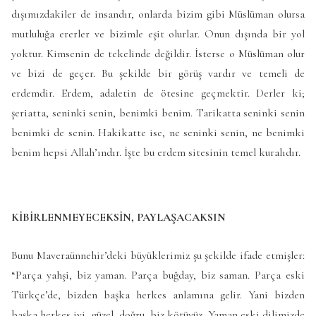
dışımızdakiler de insandır, onlarda bizim gibi Müslüman olursa
mutluluğa ererler ve bizimle eşit olurlar. Onun dışında bir yol
yoktur. Kimsenin de tekelinde değildir. İsterse o Müslüman olur
ve bizi de geçer. Bu şekilde bir görüş vardır ve temeli de
erdemdir. Erdem, adaletin de ötesine geçmektir. Derler ki;
şeriatta, seninki senin, benimki benim. Tarikatta seninki senin
benimki de senin. Hakikatte ise, ne seninki senin, ne benimki
benim hepsi Allah’ındır. İşte bu erdem sitesinin temel kuralıdır.
KİBİRLENMEYECEKSİN, PAYLAŞACAKSIN
Bunu Maveraünnehir’deki büyüklerimiz şu şekilde ifade etmişler:
“Parça yahşi, biz yaman. Parça buğday, biz saman. Parça eski
Türkçe’de, bizden başka herkes anlamına gelir. Yani bizden
başka herkes iyi, güzel, doğru, biz kötüyüz. Yaman eski dilimizde