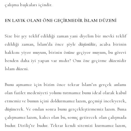
çalışma başkaları içindir.
EN LAYIK OLANI ÖNE GEÇİRMEDİR İSLAM DÜZENİ
Size bir şey teklif edildiği zaman yani diyelim bir mevki teklif
edildiği zaman, İslam’da önce şöyle düşünülür; acaba birinin
hakkını yiyor muyum, birinin önüne geçiyor muyum, bu görevi
benden daha iyi yapan var mıdır? Onu öne geçirme düzenidir
İslam düzeni.
Bunu aşmamız için bizim önce tekrar İslam’ın gerçek anlamı
olan fazilet medeniyeti yolunu tutmamız bunu ideal olarak kabul
etmemiz ve bunun içini doldurmamız lazım, geçmişi inceleyerek,
düşünerek. Ve ondan sonra bunu gerçekleştirmemiz lazım. Buna
çalışmamız lazım, kalıcı olan bu, sonuç getirecek olan çalışmada
budur. Diriliş’te budur. Tekrar kendi sitemizi kurmamız lazım,