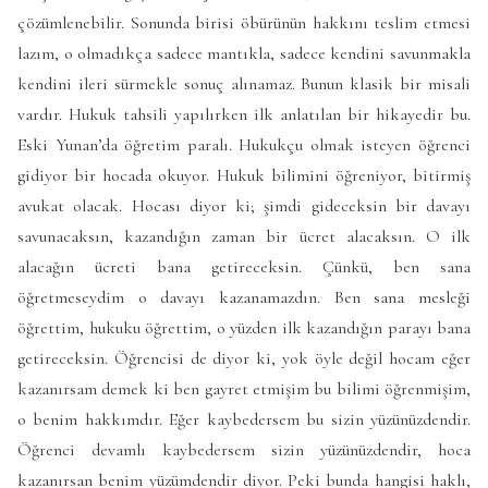
çözümlenebilir. Sonunda birisi öbürünün hakkını teslim etmesi
lazım, o olmadıkça sadece mantıkla, sadece kendini savunmakla
kendini ileri sürmekle sonuç alınamaz. Bunun klasik bir misali
vardır. Hukuk tahsili yapılırken ilk anlatılan bir hikayedir bu.
Eski Yunan’da öğretim paralı. Hukukçu olmak isteyen öğrenci
gidiyor bir hocada okuyor. Hukuk bilimini öğreniyor, bitirmiş
avukat olacak. Hocası diyor ki; şimdi gideceksin bir davayı
savunacaksın, kazandığın zaman bir ücret alacaksın. O ilk
alacağın ücreti bana getireceksin. Çünkü, ben sana
öğretmeseydim o davayı kazanamazdın. Ben sana mesleği
öğrettim, hukuku öğrettim, o yüzden ilk kazandığın parayı bana
getireceksin. Öğrencisi de diyor ki, yok öyle değil hocam eğer
kazanırsam demek ki ben gayret etmişim bu bilimi öğrenmişim,
o benim hakkımdır. Eğer kaybedersem bu sizin yüzünüzdendir.
Öğrenci devamlı kaybedersem sizin yüzünüzdendir, hoca
kazanırsan benim yüzümdendir diyor. Peki bunda hangisi haklı,