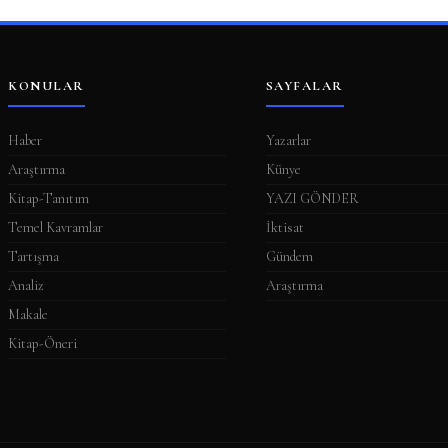
KONULAR
SAYFALAR
Haber
Yazarlar
Araştırma
Künye
Kitap-Tanıtım
YAZI GÖNDER
Temel Kavramlar
İktisat
Tartışma
Gündem
Analiz
Araştırma
Makale
Kitap-Öneri