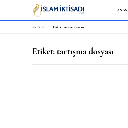
ANAS
Ana Sayfa
/
Etiket:
tartışma dosyası
Etiket:
tartışma dosyası