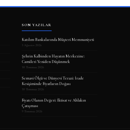
SON YAZILAR
Katılım Bankalarında Müşteri Memnuniyeti
3 Ağustos 2026
Şehrin Kalbinden Hayatın Merkezine:
Camileri Yeniden Düşünmek
30 Temmuz 2026
Semavi Ölçü ve Dünyevi Terazi: İrade
Kesişiminde Fiyatların Doğası
30 Temmuz 2026
Fiyatı Olanın Değeri: İktisat ve Ahlakın
Çatışması
9 Temmuz 2026