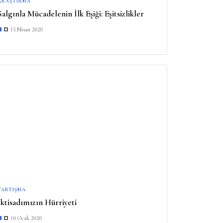
ARAŞTIRMA
Salgınla Mücadelenin İlk Eşiği: Eşitsizlikler
15 Nisan 2020
TARTIŞMA
İktisadımızın Hürriyeti
10 Ocak 2020