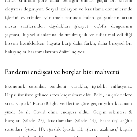
farklı sınıflara göre daha belirgin olması güçlü bir sistem
eleştirisi doğuruyor. Sosyal izolasyon ve kısıtlama dönemlerinde
işlerini evlerinden yürütmek zorunda kalan çalışanların artan
mesai saatlerinden duydukları şikayet, ev/ofis dengesinin
şaşması, kişisel alanlarına dokunulmuşluk ve suiistimal edildiği
hissini körüklerken; hayata karşı daha farklı, daha bireysel bir
bakış açısı kazanmalarının önünü açıyor.
Pandemi endişesi ve borçlar bizi mahvetti
Ekonomik sorunlar, pandemi, yasaklar, işsizlik, enflasyon…
Hepsi üst üste gelince stres kaçınılmaz oldu. Peki, en çok nelere
stres yaptık? FutureBright verilerine göre geçen yılın kazananı
yüzde 34 ile Covid olma endişesi oldu… Geçim sıkıntısı &
borçlar (yüzde 27), kısıtlamalar (yüzde 14), hastalık/ sağlık
sorunları (yüzde 11), işsizlik (yüzde 11), işlerin azalması/ kapalı