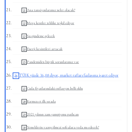
Ana tansiyonlarımız neler olacak?
Mega kentler tehlike teşkil ediyor
Su gündeme gelecek
Enerji kesintileri artacak
Pandemiden büyük sorunlarımız var
TÜİK yüzde 36,08 diyor, market rafları fazlasına işaret ediyor
Gıda fiyatlarındaki enflasyon belli oldu
Kırmızı et ilk sırada
2021 yılının zam şampiyonu patlıcan
Yemeklerin vazgeçilmezi sofralara veda mı edecek?