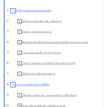
Makro ekonomi göstergeleri
Enflasyon tüm dünyada yükseliyor
Türkiye niçin borçlanıyor?
Markalar kredi kartlarının kalan limitleri için savaşacak
Para uzun süredir yer değiştiriyor
Türkiye haneleri söylendiği kadar borçlu değil
Tüketici güvende hissetmiyor
Davranışlarda değişiklikler
Tüketim yelpazesine yeni markalar dahil oluyor
Teme gıda ürünlerine yönelim artacak