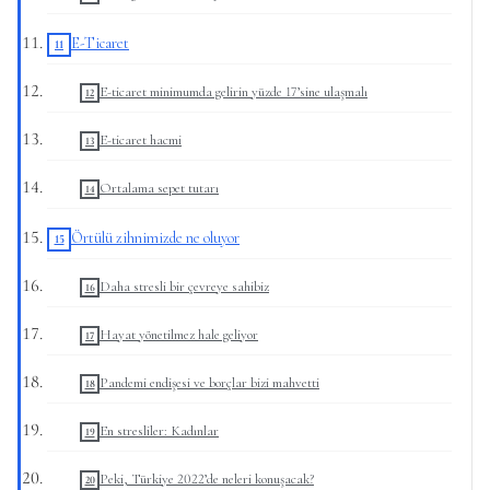
E-Ticaret
E-ticaret minimumda gelirin yüzde 17’sine ulaşmalı
E-ticaret hacmi
Ortalama sepet tutarı
Örtülü zihnimizde ne oluyor
Daha stresli bir çevreye sahibiz
Hayat yönetilmez hale geliyor
Pandemi endişesi ve borçlar bizi mahvetti
En stresliler: Kadınlar
Peki, Türkiye 2022’de neleri konuşacak?