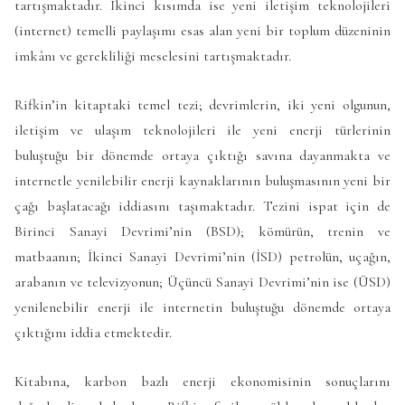
tartışmaktadır. İkinci kısımda ise yeni iletişim teknolojileri
(internet) temelli paylaşımı esas alan yeni bir toplum düzeninin
imkânı ve gerekliliği meselesini tartışmaktadır.
Rifkin’in kitaptaki temel tezi; devrimlerin, iki yeni olgunun,
iletişim ve ulaşım teknolojileri ile yeni enerji türlerinin
buluştuğu bir dönemde ortaya çıktığı savına dayanmakta ve
internetle yenilebilir enerji kaynaklarının buluşmasının yeni bir
çağı başlatacağı iddiasını taşımaktadır. Tezini ispat için de
Birinci Sanayi Devrimi’nin (BSD); kömürün, trenin ve
matbaanın; İkinci Sanayi Devrimi’nin (İSD) petrolün, uçağın,
arabanın ve televizyonun; Üçüncü Sanayi Devrimi’nin ise (ÜSD)
yenilenebilir enerji ile internetin buluştuğu dönemde ortaya
çıktığını iddia etmektedir.
Kitabına, karbon bazlı enerji ekonomisinin sonuçlarını