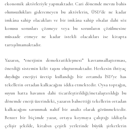
ekonomik aktörleriyle yapmaktadır. Cari dönemde mevzu bahis
olumsuzlukları gideremeyen bu aktörlerin, ÜSD’de ne kadar
imkâna sahip olacakları ve bir imkâna sahip olsalar dahi söz
konusu sorunları çözmeye veya bu sorunların çözülmesine
müsaade etmeye ne kadar istekli olacakları ise kitapta
tartışılmamaktadır.
Yazarın, “enerjinin demokratikleşmesi” kavramsallaştırması,
önerdiği sistemin kilit taşını oluşturmaktadır. Herkesin ihtiyaç
duyduğu enerjiyi üretip kullandığı bir ortamda İSD’ye has
tekellerin ortadan kalkacağını iddia etmektedir. Oysa toprağın,
suyun hatta havanın dahi ticarileştirildiği/metalaştırıldığı bu
dönemde enerji üzerindeki, yazarın bahsettiği tekellerin ortadan
kalkacağını savunmak nahif bir analiz olarak görünmektedir.
Benzer bir biçimde yazar, ortaya koymaya çalıştığı iddiayla
çelişir şekilde, kitabın çeşitli yerlerinde büyük şirketlerin