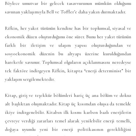
Böylece umutvar bir gelecek tasavvurunun mümkün olduğunu
savunan yaklaşımıyla Bell ve Toffler’e daha yakın durmaktadır.
Rifkin, her yakıt türünün kendine has bir toplumsal, siyasal ve
ekonomik düzen oluşturduğunu öne sürer. Bunu her yakıt türünün
farklı bir iletişim ve ulaşım yapısı oluşturduğundan ve
sosyoekonomik düzenin bu altyapı üzerine kurulduğundan
hareketle savunur. Toplumsal olguların açıklanmasını neredeyse
tek faktöre indirgeyen Rifkin, kitapta “enerji determinist” bir
yaklaşım sergilemektedir.
Kitap, giriş ve teşekkür bölümleri hariç üç ana bölüm ve dokuz
alt başlıktan oluşmaktadır. Kitap üç kısımdan oluşsa da temelde
ikiye indirgenebilir. Kitabın ilk kısmı karbon bazlı enerjilerin
çevreye verdiği zararları temel alarak yenilebilir enerji temelli,
doğaya uyumlu yeni bir enerji politikasının gerekliliğini