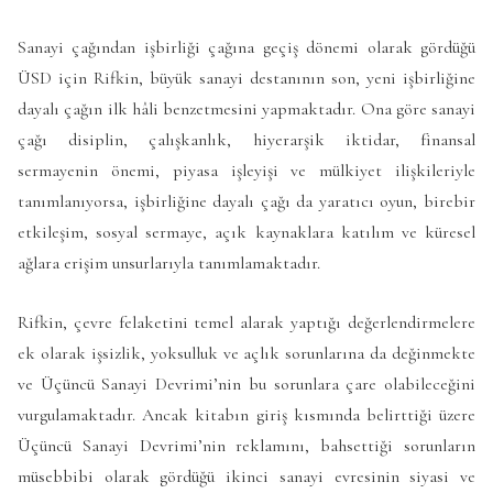
Sanayi çağından işbirliği çağına geçiş dönemi olarak gördüğü
ÜSD için Rifkin, büyük sanayi destanının son, yeni işbirliğine
dayalı çağın ilk hâli benzetmesini yapmaktadır. Ona göre sanayi
çağı disiplin, çalışkanlık, hiyerarşik iktidar, finansal
sermayenin önemi, piyasa işleyişi ve mülkiyet ilişkileriyle
tanımlanıyorsa, işbirliğine dayalı çağı da yaratıcı oyun, birebir
etkileşim, sosyal sermaye, açık kaynaklara katılım ve küresel
ağlara erişim unsurlarıyla tanımlamaktadır.
Rifkin, çevre felaketini temel alarak yaptığı değerlendirmelere
ek olarak işsizlik, yoksulluk ve açlık sorunlarına da değinmekte
ve Üçüncü Sanayi Devrimi’nin bu sorunlara çare olabileceğini
vurgulamaktadır. Ancak kitabın giriş kısmında belirttiği üzere
Üçüncü Sanayi Devrimi’nin reklamını, bahsettiği sorunların
müsebbibi olarak gördüğü ikinci sanayi evresinin siyasi ve