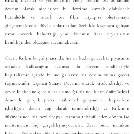
Rifkin, internet ve yenilenebilir enerji temelli bir dönüşümü
devrim olarak nitelerken bu devrime kaynak olabilecek
bütünlüklü ve tutarlı bir fikir altyapısı oluşturmaya
girişmemektedir. Büyük anlatılardan özellikle kaçmaya çalışan
yazar, överek bahsettiği yeni dönemin fikir altyapısının
kendiliğinden olduğunu savunmaktadır.
Özetle Rifkin bu çalışmasında, her ne kadar gelecekte piyasanın
ortadan kalkacağını savunsa da mevcut analizleriyle
kapitalizmin içinde bulunduğu krize bir çözüm bulma gayesi
taşımaktadır. Üçüncü Sanayi Devrimi olarak nitelendirdiği ve
çevre felaketine çare olarak sunduğu birinci kısım önümüzdeki
dönemde gerçekleşmesi muhtemel gelişmeleri kapsarken
işbirliğine dayalı çağ olarak isimlendirdiği ve Rifkin’in
düşüncesinde bir nevi ütopya kısmına tekabül eden dönem ise
muhtemelen hiç gerçekleşmeyecektir. Zira bunu mümkün
kılacak düşünsel ve ahlaki payandalardan yoksundur, ayrıca yazar