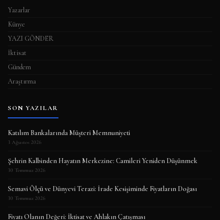
Yazarlar
Künye
YAZI GÖNDER
İktisat
Gündem
Araştırma
SON YAZILAR
Katılım Bankalarında Müşteri Memnuniyeti
3 Ağustos 2026
Şehrin Kalbinden Hayatın Merkezine: Camileri Yeniden Düşünmek
30 Temmuz 2026
Semavi Ölçü ve Dünyevi Terazi: İrade Kesişiminde Fiyatların Doğası
30 Temmuz 2026
Fiyatı Olanın Değeri: İktisat ve Ahlakın Çatışması