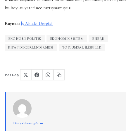
bu boyutu yeterince tartışmamıştır.
Kaynak:
İş Ahlakı Dergisi
EKONOMI POLITIK
EKONOMIK SISTEM
ENERJI
KITAP DEĞERLENDIRMESI
TOPLUMSAL ILIŞKILER
PAYLAŞ
Tüm yazılarını gör →