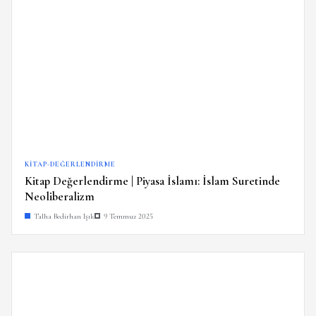
KITAP-DEĞERLENDIRME
Kitap Değerlendirme | Piyasa İslamı: İslam Suretinde
Neoliberalizm
Talha Bedirhan Işık
9 Temmuz 2025