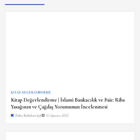
KITAP-DEĞERLENDIRME
Kitap Değerlendirme | İslami Bankacılık ve Faiz: Riba
Yasağının ve Çağdaş Yorumunun İncelenmesi
Talha Bedirhan Işık
12 Ağustos 2025