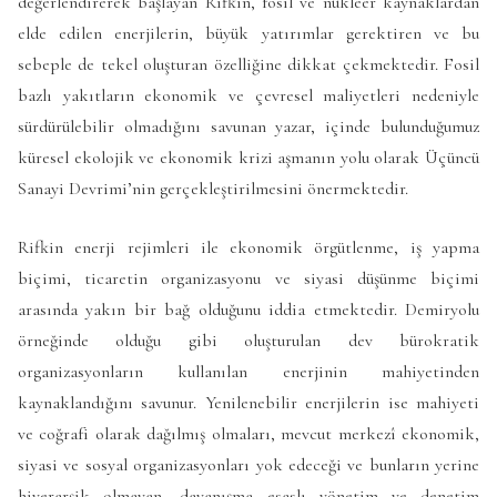
değerlendirerek başlayan Rifkin, fosil ve nükleer kaynaklardan
elde edilen enerjilerin, büyük yatırımlar gerektiren ve bu
sebeple de tekel oluşturan özelliğine dikkat çekmektedir. Fosil
bazlı yakıtların ekonomik ve çevresel maliyetleri nedeniyle
sürdürülebilir olmadığını savunan yazar, içinde bulunduğumuz
küresel ekolojik ve ekonomik krizi aşmanın yolu olarak Üçüncü
Sanayi Devrimi’nin gerçekleştirilmesini önermektedir.
Rifkin enerji rejimleri ile ekonomik örgütlenme, iş yapma
biçimi, ticaretin organizasyonu ve siyasi düşünme biçimi
arasında yakın bir bağ olduğunu iddia etmektedir. Demiryolu
örneğinde olduğu gibi oluşturulan dev bürokratik
organizasyonların kullanılan enerjinin mahiyetinden
kaynaklandığını savunur. Yenilenebilir enerjilerin ise mahiyeti
ve coğrafi olarak dağılmış olmaları, mevcut merkezî ekonomik,
siyasi ve sosyal organizasyonları yok edeceği ve bunların yerine
hiyerarşik olmayan, dayanışma esaslı yönetim ve denetim