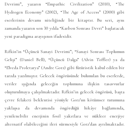
Devrimi”, yazarın “Empathic Civilization” (2010), “The
Hydrogen Economy” (2002), “The Age of Access” (2000) gibi
eserlerinin devamı niteliğinde bir kitaptır. Bu seri, aynı
zamanda yazarın son 30 yılda “Karbon Sonrası Devri” başlatacak
yeni paradigma arayışının ifadesidir.
Rifkin’in “Üçüncü Sanayi Devrimi”; “Sanayi Sonrası Toplumun
Gelişi” (Daniel Bell), “Üçüncü Dalga” (Alvin Toffler) ya da
“Elveda Proletarya” (Andre Gorz) gibi fütüristik kabul edilen bir
tarzda yazılmıştır. Gelecek öngörüsünde bulunulan bu eserlerde,
veriler ışığında geleceğin toplumuna ilişkin tasavvurlar
oluşturulmaya çalışılmaktadır. Rifkin’in gelecek öngörüsü, başta
çevre felaketi beklentisi yönüyle Gorz’un kötümser tutumuna
yaklaşsa da devamında öngördüğü hikâye bağlamında,
yenilenebilir enerjinin fosil yakıtlara ve nükleer enerjiye
alternatif olabileceğini ileri sürmesiyle Gorz’dan ayrılmaktadır.