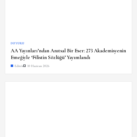
DUYURU
AA Yayınları’ndan Anıtsal Bir Eser: 273 Akademisyenin
Emeğiyle ‘Filistin Sözlüğü’ Yayımlandı
Editör
10 Haziran 2026