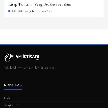
Kitap Tanıtım | Vergi Adâleti ve İslâm
Talha Bedirhan Işık
2 Haziran 2025
Adil bir dünya bereketli bir iktisat için…
KONULAR
Haber
Araştırma