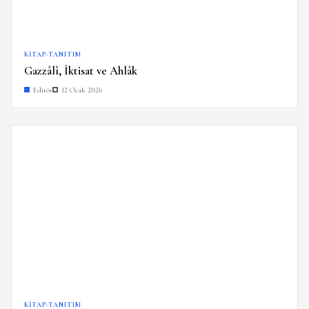
KITAP-TANITIM
Gazzâlî, İktisat ve Ahlâk
Editör
12 Ocak 2026
KITAP-TANITIM