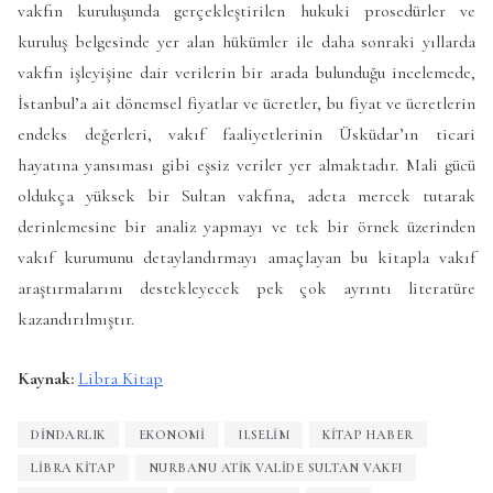
vakfın kuruluşunda gerçekleştirilen hukuki prosedürler ve
kuruluş belgesinde yer alan hükümler ile daha sonraki yıllarda
vakfın işleyişine dair verilerin bir arada bulunduğu incelemede,
İstanbul’a ait dönemsel fiyatlar ve ücretler, bu fiyat ve ücretlerin
endeks değerleri, vakıf faaliyetlerinin Üsküdar’ın ticari
hayatına yansıması gibi eşsiz veriler yer almaktadır. Mali gücü
oldukça yüksek bir Sultan vakfına, adeta mercek tutarak
derinlemesine bir analiz yapmayı ve tek bir örnek üzerinden
vakıf kurumunu detaylandırmayı amaçlayan bu kitapla vakıf
araştırmalarını destekleyecek pek çok ayrıntı literatüre
kazandırılmıştır.
Kaynak:
Libra Kitap
DINDARLIK
EKONOMI
II.SELIM
KITAP HABER
LIBRA KITAP
NURBANU ATIK VALIDE SULTAN VAKFI