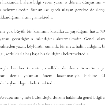
ası hakkında bizlere bilgi veren yazar, o dönem dünyasının
belirtmektedir. Bunun ise gerek ulaşım gerekse de iletişi
landığının altını çizmektedir.
ın çok büyük bir kısmının kırsallarda yaşadığını, hatta %9
tını geçirdiğinin bilindiğini aktarmaktadır. Genel ola
bahseden yazar, köylünün zamanla bir meta halini aldığını, bi
rgi, zorluklarla baş başa bırakıldığını belirtmektedir.
ıyla beraber ticaretin, özellikle de deniz ticaretinin 
zar, deniz yolunun önem kazanmasıyla birlikte ülk
de başlanıldığını belirtmektedir.
vrupa’nın içinde bulunduğu durum hakkında genel bilgiler
en endüstri devrimi ile kitabına devam etmektedir.