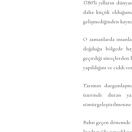
1780’li yılların düny
daha küçük olduğunu 
gelişmediğinden kaynak
O zamanlarda insanlar
doğduğu bölgede haya
geçirdiği süreçlerden 
yapıldığını ve ciddi ve
Tarımın durgunlaşmas
üzerinde duran ya
sömürgeleştirilmesine 
Bahsi geçen dönemde A
İngiltere’de gerçekleş