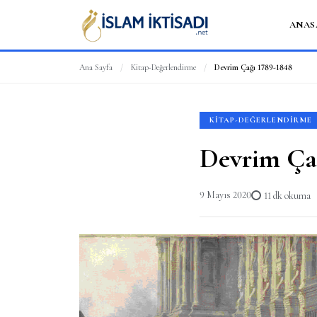
ANAS
Ana Sayfa
/
Kitap-Değerlendirme
/
Devrim Çağı 1789-1848
KITAP-DEĞERLENDIRME
Devrim Ça
9 Mayıs 2020
11 dk okuma