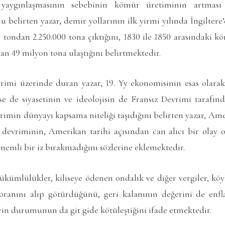
yaygınlaşmasının sebebinin kömür üretiminin artması 
 belirten yazar, demir yollarının ilk yirmi yılında İngilter
 tondan 2.250.000 tona çıktığını, 1830 ile 1850 arasındaki 
an 49 milyon tona ulaştığını belirtmektedir.
imi üzerinde duran yazar, 19. Yy ekonomisinin esas olara
şse de siyasetinin ve ideolojisin de Fransız Devrimi tarafın
rimin dünyayı kapsama niteliği taşıdığını belirten yazar, A
devriminin, Amerikan tarihi açısından can alıcı bir olay
önemli bir iz bırakmadığını sözlerine eklemektedir.
ümlülükler, kiliseye ödenen ondalık ve diğer vergiler, kö
 oranını alıp götürdüğünü, geri kalanının değerini de en
erin durumunun da git gide kötüleştiğini ifade etmektedir.