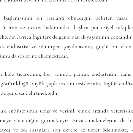
e başlamasının bir rastlantı olmadığını belirten yazar
şı üretim ve ticaret bakımından başlıca potansiyel rakip
ktedir. Ayrıca İngiltere’de genel olarak yaşantının çoktandır
uk endüstrisi ve sömürgeci yayılmasının, güçlü bir ekon
ğunu da sözlerine eklemektedir.
yen köle ticaretinin, her adımda pamuk endüstrisini daha 
 götürüldüğü büyük çaplı üretim tesislerinin, İngiliz endü
duğunu da belirtmektedir.
uk endüstrisinin ucuz ve verimli emek arzında yetersizlikl
şmeye yöneldiğini görmekteyiz. Ancak makineleşme de b
taydı ve bu insanlara son derece az ücret ödenmekte, k