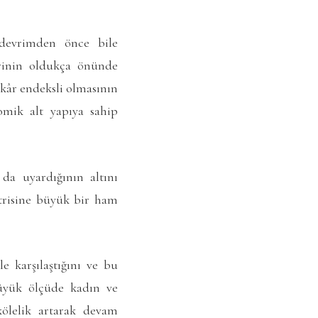
, devrimden önce bile
lerinin oldukça önünde
 kâr endeksli olmasının
omik alt yapıya sahip
da uyardığının altını
strisine büyük bir ham
e karşılaştığını ve bu
üyük ölçüde kadın ve
ölelik artarak devam