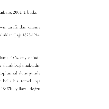
kara, 2003, 3. baskı.
sbawm tarafından kaleme
rluklar Çağı 1875-1914’
amak’ sözleriyle ifade
e alarak başlamaktadır.
a toplumsal dönüşümde
k belli bir temel inşa
1848’li yıllara doğru