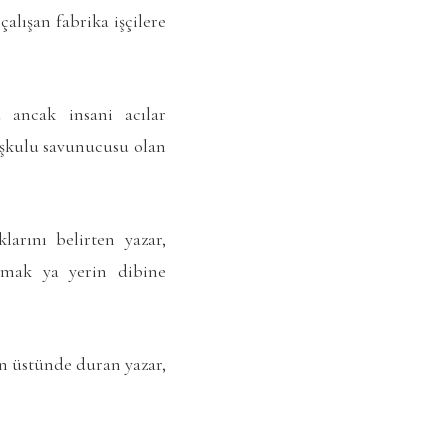
alışan fabrika işçilere
ancak insani acılar
oşkulu savunucusu olan
arını belirten yazar,
olmak ya yerin dibine
n üstünde duran yazar,