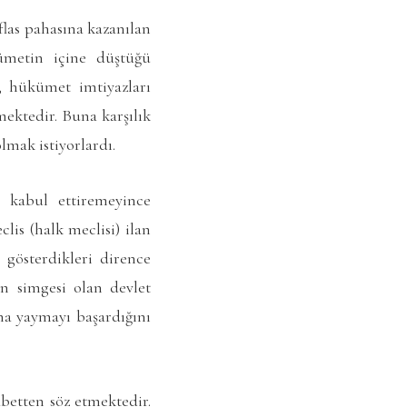
iflas pahasına kazanılan
ümetin içine düştüğü
r, hükümet imtiyazları
mektedir. Buna karşılık
lmak istiyorlardı.
i kabul ettiremeyince
lis (halk meclisi) ilan
a gösterdikleri dirence
ün simgesi olan devlet
ana yaymayı başardığını
betten söz etmektedir.