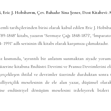
 Eric J. Hobsbawm, Çev. Bahadır Sina Şener, Dost Kitabevi: An
emli tarihçilerinden birisi olarak kabul edilen Eric J. Hob
89-1848’ kitabı, yazarın ‘Sermaye Çağı 1848-1875’, ‘İmparato
4- 1991’ adlı serisinin ilk kitabı olarak karşımıza çıkmaktadır.
z kısmında, ‘ayrıntılı bir anlatım sunmaktan ziyade yoruml
üzerine kitabına Endüstri Devrimi ve Fransız Devrimlerini el
erçekleşen ihtilal ve devrimler üzerinde durduktan sonr
liyetçilik meselesinin de ele alan yazar, düşünsel olara
se endüstriyel dönüşüm meselesini irdeleyerek bizleri 