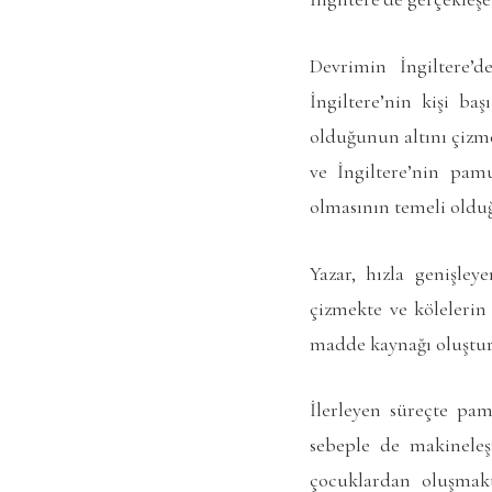
Devrimin İngiltere’d
İngiltere’nin kişi ba
olduğunun altını çizme
ve İngiltere’nin pam
olmasının temeli oldu
Yazar, hızla genişle
çizmekte ve kölelerin
madde kaynağı oluştur
İlerleyen süreçte pam
sebeple de makinele
çocuklardan oluşmak