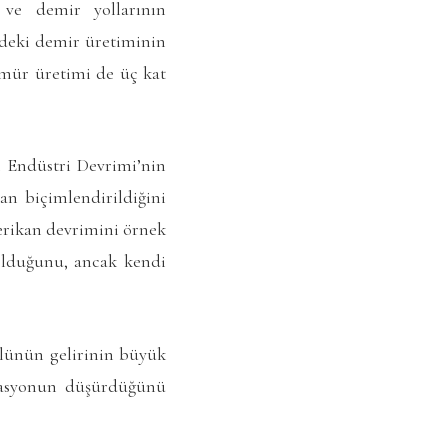
ve demir yollarının
e’deki demir üretiminin
kömür üretimi de üç kat
k Endüstri Devrimi’nin
dan biçimlendirildiğini
merikan devrimini örnek
 olduğunu, ancak kendi
ylünün gelirinin büyük
flasyonun düşürdüğünü