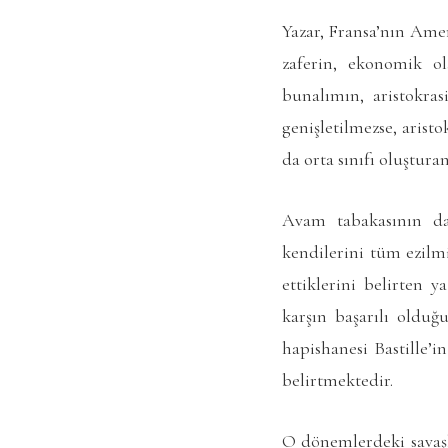
Yazar, Fransa’nın Ameri
zaferin, ekonomik o
bunalımın, aristokras
genişletilmezse, arist
da orta sınıfı oluştura
Avam tabakasının da 
kendilerini tüm ezilmi
ettiklerini belirten y
karşın başarılı olduğ
hapishanesi Bastille’i
belirtmektedir.
O dönemlerdeki savaşl