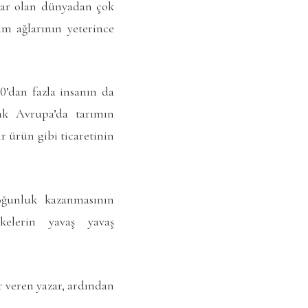
 var olan dünyadan çok
m ağlarının yeterince
0’dan fazla insanın da
rak Avrupa’da tarımın
r ürün gibi ticaretinin
yoğunluk kazanmasının
elerin yavaş yavaş
 veren yazar, ardından