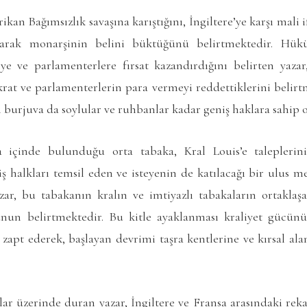
kan Bağımsızlık savaşına karıştığını, İngiltere’ye karşı mali 
larak monarşinin belini büktüğünü belirtmektedir. Hük
iye ve parlamenterlere fırsat kazandırdığını belirten yaza
okrat ve parlamenterlerin para vermeyi reddettiklerini belirt
n burjuva da soylular ve ruhbanlar kadar geniş haklara sahip o
içinde bulunduğu orta tabaka, Kral Louis’e taleplerin
ş halkları temsil eden ve isteyenin de katılacağı bir ulus mec
azar, bu tabakanın kralın ve imtiyazlı tabakaların ortaklaş
unun belirtmektedir. Bu kitle ayaklanması kraliyet gücün
n zapt ederek, başlayan devrimi taşra kentlerine ve kırsal al
ar üzerinde duran yazar, İngiltere ve Fransa arasındaki reka