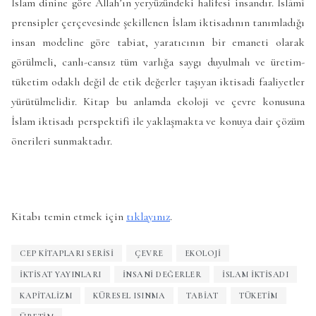
İslam dinine göre Allah’ın yeryüzündeki halifesi insandır. İslâmî
prensipler çerçevesinde şekillenen İslam iktisadının tanımladığı
insan modeline göre tabiat, yaratıcının bir emaneti olarak
görülmeli, canlı-cansız tüm varlığa saygı duyulmalı ve üretim-
tüketim odaklı değil de etik değerler taşıyan iktisadi faaliyetler
yürütülmelidir. Kitap bu anlamda ekoloji ve çevre konusuna
İslam iktisadı perspektifi ile yaklaşmakta ve konuya dair çözüm
önerileri sunmaktadır.
Kitabı temin etmek için
tıklayınız
.
CEP KITAPLARI SERISI
ÇEVRE
EKOLOJI
İKTISAT YAYINLARI
İNSANI DEĞERLER
ISLAM IKTISADI
KAPITALIZM
KÜRESEL ISINMA
TABIAT
TÜKETIM