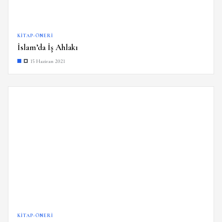
KITAP-ÖNERI
İslam’da İş Ahlakı
15 Haziran 2021
KITAP-ÖNERI