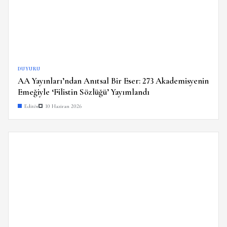
DUYURU
AA Yayınları’ndan Anıtsal Bir Eser: 273 Akademisyenin
Emeğiyle ‘Filistin Sözlüğü’ Yayımlandı
Editör
10 Haziran 2026