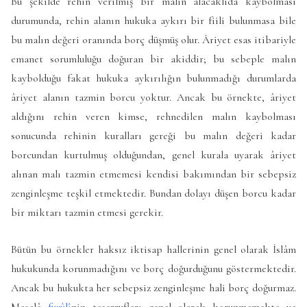
Bu şekilde rehin verilmiş bir malın alacaklıda kaybolması
durumunda, rehin alanın hukuka aykırı bir fiili bulunmasa bile
bu malın değeri oranında borç düşmüş olur. Âriyet esas itibariyle
emanet sorumluluğu doğuran bir akiddir; bu sebeple malın
kaybolduğu fakat hukuka aykırılığın bulunmadığı durumlarda
âriyet alanın tazmin borcu yoktur. Ancak bu örnekte, âriyet
aldığını rehin veren kimse, rehnedilen malın kaybolması
sonucunda rehinin kuralları gereği bu malın değeri kadar
borcundan kurtulmuş olduğundan, genel kurala uyarak âriyet
alınan malı tazmin etmemesi kendisi bakımından bir sebepsiz
zenginleşme teşkil etmektedir. Bundan dolayı düşen borcu kadar
bir miktarı tazmin etmesi gerekir.
Bütün bu örnekler haksız iktisap hallerinin genel olarak İslâm
hukukunda korunmadığını ve borç doğurduğunu göstermektedir.
Ancak bu hukukta her sebepsiz zenginleşme hali borç doğurmaz.
Meselâ
fuzûlî
nin tasarrufları genel olarak korunmamakta ve