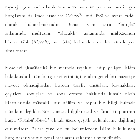
taşıdığı gibi özel olarak zimmette mevcut para ve mislî eşya
borçlarını da ifade etmekte (
Mecelle
, md. 158) ve aynın zıddı
olarak kullanılmaktadır. Bunun yanı sıra “borçlu”
anlamında
mültezim
, “alacaklı” anlamında
mültezemün
leh
ve
tâlib
(
Mecelle
, md. 644) kelimeleri de literatürde yer
almaktadır.
Meseleci (kazüistik) bir metotla teşekkül edip gelişen İslâm
hukukunda bütün borç nevilerini içine alan genel bir nazariye
mevcut olmadığından borcun tarifi, unsurları, kaynakları,
çeşitleri, sonuçları ve sona ermesi hakkında klasik fıkıh
kitaplarında müstakil bir bölüm ve toplu bir bilgi bulmak
mümkün değildir. Söz konusu bilgiler usul ve fürû kitaplarının
başta “Kitâbü’l-Büyûʿ” olmak üzere çeşitli bölümlerine dağılmış
durumdadır. Fakat yine de bu bölümlerden İslâm hukukunda
borç nazariyesinin genel esaslarını çıkarmak mümkündür.