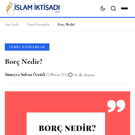
Ana Sayfa
/
Temel Kavramlar
/
Borç Nedir?
ARA
TEMEL KAVRAMLAR
Borç Nedir?
Sümeyra Sultan Öztürk
25 Nisan 2022
36 dk okuma