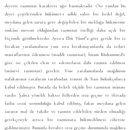
diyette tazminat karakteri ağır basmaktadır. Öte yandan bu
diyet çeşitlerinden hükûmet-i adlde sabit bir bedel değil,
meydana gelen zarara göre değişebilen bir meblağa hükmetme
imkânı mevcut olduğundan tazminat özelliği daha açık bir
biçimde görülmektedir. Ayrıca Ebû Yûsuf’a göre geride bir iz
bırakan yaralamaların yanı sıra bırakmayanlarda da tedavi
masraflarının ödenmesi (maddî tazminat), İmam Muhammed’e
göre ise çekilen elem ve sıkıntıların dahi tazmin edilmesi
(mânevî tazminat) gerekir. Yine yaralamalarda mağdurun
nafakasının yaralayan tarafından temini de bazı hukukçularca
kabul edilmiştir. Burada da belirli ölçüde bir tazminat mânası
vardır. Şahsa yönelik haksız fiillerden ırza geçme ve iftirada
failin cezaî sorumluluğu kabul edilmiş, fakat meydana gelen
zararın mal ile takdir ve tazmin edilebilen türden olmadığı
gerekçesiyle ayrıca bir tazminata hükmedilmesi cihetine
gidilmemiştir. Bununla beraber ırza geçme durumunda mağdura