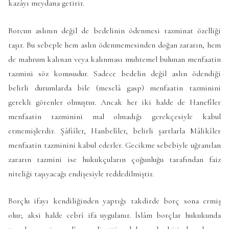
kazâyı meydana getirir.
Borcun aslının değil de bedelinin ödenmesi tazminat özelliği
taşır. Bu sebeple hem aslın ödenmemesinden doğan zararın, hem
de mahrum kalınan veya kalınması muhtemel bulunan menfaatin
tazmini söz konusudur. Sadece bedelin değil aslın ödendiği
belirli durumlarda bile (meselâ gasp) menfaatin tazminini
gerekli görenler olmuştur. Ancak her iki halde de Hanefîler
menfaatin tazminini mal olmadığı gerekçesiyle kabul
etmemişlerdir. Şâfiîler, Hanbelîler, belirli şartlarla Mâlikîler
menfaatin tazminini kabul ederler. Gecikme sebebiyle uğranılan
zararın tazmini ise hukukçuların çoğunluğu tarafından faiz
niteliği taşıyacağı endişesiyle reddedilmiştir.
Borçlu ifayı kendiliğinden yaptığı takdirde borç sona ermiş
olur; aksi halde cebrî ifa uygulanır. İslâm borçlar hukukunda