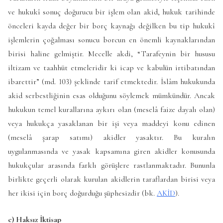
ve hukukî sonuç doğurucu bir işlem olan akid, hukuk tarihinde
önceleri kayda değer bir borç kaynağı değilken bu tip hukukî
işlemlerin çoğalması sonucu borcun en önemli kaynaklarından
birisi haline gelmiştir.
Mecelle
akdi, “Tarafeynin bir hususu
iltizam ve taahhüt etmeleridir ki icap ve kabulün irtibatından
ibarettir” (md. 103) şeklinde tarif etmektedir. İslâm hukukunda
akid serbestliğinin esas olduğunu söylemek mümkündür. Ancak
hukukun temel kurallarına aykırı olan (meselâ faize dayalı olan)
veya hukukça yasaklanan bir işi veya maddeyi konu edinen
(meselâ şarap satımı) akidler yasaktır. Bu kuralın
uygulanmasında ve yasak kapsamına giren akidler konusunda
hukukçular arasında farklı görüşlere rastlanmaktadır. Bununla
birlikte geçerli olarak kurulan akidlerin taraflardan birisi veya
her ikisi için borç doğurduğu şüphesizdir (bk.
AKİD
).
c) Haksız İktisap