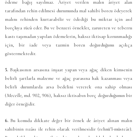
ödeme bağış sayılmaz. Âriyet verilen malın âriyet alan
tarafından rehin edilmesi durumunda mal sahibi borcu ödeyerek
malını rehinden kurtarabilir ve ödediği bu miktar için asıl
borçluya rücû eder. Bu ve benzeri örnekler, zarureten ve teberru
kastı taşımadan yapılan ödemelerin, haksız iktisap korunmadığı
için, bir iade veya tazmin borcu doğurduğunu açıkça
göstermektedir.
5.
Başkasının arsasına inşaat yapan veya ağaç diken kimsenin
belirli şartlarla malzeme ve ağaç parasına hak kazanması veya
belirli durumlarda arsa bedelini vererek ona sahip olması
(
Mecelle
, md. 902, 906), haksız iktisabın borç doğurduğunun bir
diğer örneğidir.
6.
Bu konuda dikkate değer bir örnek de âriyet alınan malın
sahibinin rızâsı ile rehin olarak verilmesidir (rehnü’l-müsteâr).