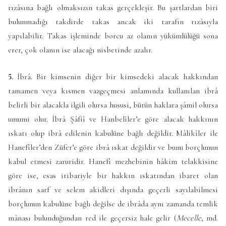
rızâsına bağlı olmaksızın takas gerçekleşir. Bu şartlardan biri
bulunmadığı takdirde takas ancak iki tarafın rızâsıyla
yapılabilir. Takas işleminde borcu az olanın yükümlülüğü sona
erer, çok olanın ise alacağı nisbetinde azalır.
5.
İbrâ. Bir kimsenin diğer bir kimsedeki alacak hakkından
tamamen veya kısmen vazgeçmesi anlamında kullanılan ibrâ
belirli bir alacakla ilgili olursa hususi, bütün haklara şâmil olursa
umumi olur. İbrâ Şâfiî ve Hanbelîler’e göre alacak hakkının
ıskatı olup ibrâ edilenin kabulüne bağlı değildir. Mâlikîler ile
Hanefîler’den Züfer’e göre ibrâ ıskat değildir ve bunu borçlunun
kabul etmesi zaruridir. Hanefî mezhebinin hâkim telakkisine
göre ise, esas itibariyle bir hakkın ıskatından ibaret olan
ibrânın sarf ve selem akidleri dışında geçerli sayılabilmesi
borçlunun kabulüne bağlı değilse de ibrâda aynı zamanda temlik
mânası bulunduğundan red ile geçersiz hale gelir (
Mecelle
, md.