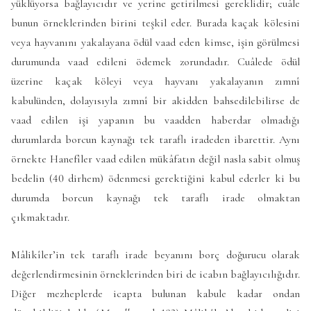
yüklüyorsa bağlayıcıdır ve yerine getirilmesi gereklidir; cuâle
bunun örneklerinden birini teşkil eder. Burada kaçak kölesini
veya hayvanını yakalayana ödül vaad eden kimse, işin görülmesi
durumunda vaad edileni ödemek zorundadır. Cuâlede ödül
üzerine kaçak köleyi veya hayvanı yakalayanın zımnî
kabulünden, dolayısıyla zımnî bir akidden bahsedilebilirse de
vaad edilen işi yapanın bu vaadden haberdar olmadığı
durumlarda borcun kaynağı tek taraflı iradeden ibarettir. Aynı
örnekte Hanefîler vaad edilen mükâfatın değil nasla sabit olmuş
bedelin (40 dirhem) ödenmesi gerektiğini kabul ederler ki bu
durumda borcun kaynağı tek taraflı irade olmaktan
çıkmaktadır.
Mâlikîler’in tek taraflı irade beyanını borç doğurucu olarak
değerlendirmesinin örneklerinden biri de icabın bağlayıcılığıdır.
Diğer mezheplerde icapta bulunan kabule kadar ondan