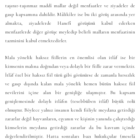
taşınır-taşınmaz maddî mallar değil menfaatler ve ziyadeler de
gasp kapsamına dahildir. Mâlikîler ise bu iki görüş arasında yer
almakta, ziyadelerde Hanefî görüşünü kabul ederken
menfaatlerde diğer görüşe meyledip belirli malların menfaatinin
tazminini kabul etmektedirler.
Mala yönelik haksız fiillerin en önemlisi olan itlâf ise bir
kimsenin malına doğrudan veya dolaylı bir fiille zarar vermektir.
İtlâf özel bir haksız fiil türü gibi görünürse de zamanla hırsızlık
ve gasp dışında kalan mala yönelik hemen bütün haksız fiil
nevilerini içine alan bir genişliğe ulaşmıştır. Bu kapsam
genişlemesinde dolaylı itlâfın (tesebbüben itlâf) büyük rolü
olmuştur. Böylece yalnız insanın kendi fiiliyle meydana getirdiği
zararlar değil hayvanların, eşyanın ve kişinin yanında çalıştırdığı
kimselerin meydana getirdiği zararlar da bu kavram içinde
değerlendirilmiştir. Hatta sonraları bazı hukukçular (meselâ