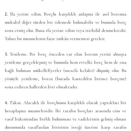
2.
İfa yerine edim. Borçlu karşılıklı anlaşma ile asıl borcuna
mukabil diğer türden bir ödemede bulunabilir ve bununla borç
sona ermiş olur. Buna ifa yerine edim veya istibdâl denmektedir.
Yalnız bu muamelenin faize imkân vermemesi gerekir.
3.
Yenileme. Bir borç önceden var olan borcun yerini almışsa
yenileme gerçekleşmiş ve bununla hem evvelki borç hem de ona
bağlı bulunan mükellefiyetler (meselâ kefalet) düşmüş olur. Bu
yönüyle yenileme, borcu (burada kastedilen birinci borçtur)
sona erdiren hallerden biri olmaktadır.
4.
Takas. Alacaklı ile borçlunun karşılıklı olarak yaptıkları bir
hesaplaşma muamelesidir. İki tarafın borçları arasında cins ve
vasıf bakımından birlik bulunması ve vadelerinin gelmiş olması
durumunda taraflardan birisinin isteği üzerine karşı tarafın