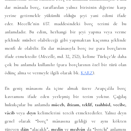
dar mânada borç, taraflardan yalnız birisinin diğerine karşı
yerine getirmekle yükümlü olduğu şeyi yani edimi ifade
eder.
Mecelle
’nin 657. maddesindeki borç terimi de bu
anlamdadır. Bu edim, herhangi bir şeyi yapma veya verme
şeklinde müsbet olabileceği gibi yapmaktan kaçınma şeklinde
menfi de olabilir. En dar mânasıyla borç ise para borçlarını
ifade etmektedir (
Mecelle
, md. 32, 252); kelime Türkçe’de daha
çok bu anlamda kullanılır (para borçlarının özel bir türü olan
ödünç alma ve vermeyle ilgili olarak bk.
KARZ
).
En geniş mânasını da içine almak üzere Arapça’da borç
kavramını ifade eden yerleşmiş bir terim yoktur. Çağdaş
hukukçular bu anlamda
mûceb, iltizam, teklîf, taahhüd, vecîbe,
vâcib
veya
deyn
kelimelerini tercih etmektedirler. Yalnız deyn
genel olarak “borç” mânasına geldiği ve aynı kökten
türeyen
dâin
“alacaklı”,
medîn
ve
medyûn
da “borçlu” anlamını