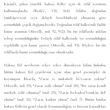
Kâsânî), şahsa yönelik haksız fiiller için de itlâf terimini
kullanmışlardır (
Bedâʾiʿ
, VII, 164). İtlâfın doğrudan
(mübâşereten) veya dolaylı (tesebbüben) olmasına göre
sorumluluk çeşidi değişmektedir. Doğrudan itlâf hallerinde failde
kusur aranmaz (
Mecelle
, md. 92, 912); bu tür itlâflarda aslolan
sebep sorumluluğudur. Dolaylı itlâf hallerinde ise sorumluluğun
teşekkülü için kusur şarttır (
Mecelle
, md. 93). Böylece bu tür
itlâflarda kusur sorumluluğu esas olmaktadır.
Haksız fiil nevilerini teker teker düzenleyen İslâm hukuku,
bütün haksız fiil çeşitlerini içine alan genel prensipler de
koymuştur. Meselâ, “Zarar ve mukabele bi’z-zarar yoktur”
(
Mecelle
, md. 19); “Zarar izâle olunur” (md. 20); “Bir zarar kendi
misliyle izâle olunmaz” (md. 25); “Zarar bi-kaderi’l-imkân def‘
olunur” (md. 31); “Zarar kadim olmaz” (md. 7). Bütün bunlar
haksız fiillerin genel olarak korunmadığını ve borcun kaynakları