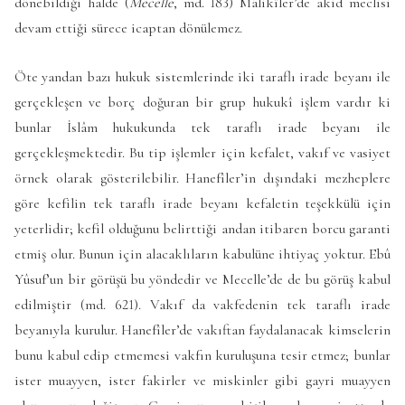
dönebildiği halde (
Mecelle
, md. 183) Mâlikîler’de akid meclisi
devam ettiği sürece icaptan dönülemez.
Öte yandan bazı hukuk sistemlerinde iki taraflı irade beyanı ile
gerçekleşen ve borç doğuran bir grup hukukî işlem vardır ki
bunlar İslâm hukukunda tek taraflı irade beyanı ile
gerçekleşmektedir. Bu tip işlemler için kefalet, vakıf ve vasiyet
örnek olarak gösterilebilir. Hanefîler’in dışındaki mezheplere
göre kefilin tek taraflı irade beyanı kefaletin teşekkülü için
yeterlidir; kefil olduğunu belirttiği andan itibaren borcu garanti
etmiş olur. Bunun için alacaklıların kabulüne ihtiyaç yoktur. Ebû
Yûsuf’un bir görüşü bu yöndedir ve
Mecelle
’de de bu görüş kabul
edilmiştir (md. 621). Vakıf da vakfedenin tek taraflı irade
beyanıyla kurulur. Hanefîler’de vakıftan faydalanacak kimselerin
bunu kabul edip etmemesi vakfın kuruluşuna tesir etmez; bunlar
ister muayyen, ister fakirler ve miskinler gibi gayri muayyen