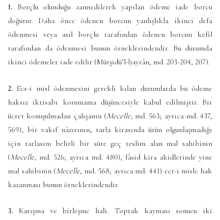
1.
Borçlu olunduğu zannedilerek yapılan ödeme iade borcu
doğurur. Daha önce ödenen borcun yanlışlıkla ikinci defa
ödenmesi veya asıl borçlu tarafından ödenen borcun kefil
tarafından da ödenmesi bunun örneklerindendir. Bu durumda
ikinci ödemeler iade edilir (
Mürşidü’l-ḥayrân
, md. 203-204, 207).
2.
Ecr-i misl ödenmesini gerekli kılan durumlarda bu ödeme
haksız iktisabı korumama düşüncesiyle kabul edilmiştir. Bir
ücret konuşulmadan çalışanın (
Mecelle
, md. 563; ayrıca md. 437,
569), bir vakıf nâzırının, tarla kirasında ürün olgunlaşmadığı
için tarlasını belirli bir süre geç teslim alan mal sahibinin
(
Mecelle
, md. 526; ayrıca md. 480), fâsid kira akidlerinde yine
mal sahibinin (
Mecelle
, md. 568; ayrıca md. 441) ecr-i misle hak
kazanması bunun örneklerindendir.
3.
Karışma ve birleşme hali. Toprak kayması sonucu iki