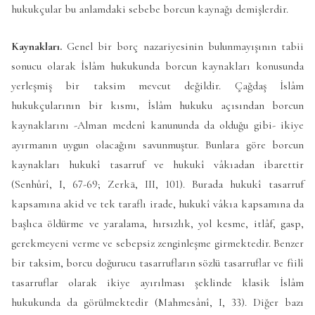
hukukçular bu anlamdaki sebebe borcun kaynağı demişlerdir.
Kaynakları.
Genel bir borç nazariyesinin bulunmayışının tabii
sonucu olarak İslâm hukukunda borcun kaynakları konusunda
yerleşmiş bir taksim mevcut değildir. Çağdaş İslâm
hukukçularının bir kısmı, İslâm hukuku açısından borcun
kaynaklarını -Alman medenî kanununda da olduğu gibi- ikiye
ayırmanın uygun olacağını savunmuştur. Bunlara göre borcun
kaynakları hukukî tasarruf ve hukukî vâkıadan ibarettir
(Senhûrî, I, 67-69; Zerkā, III, 101). Burada hukukî tasarruf
kapsamına akid ve tek taraflı irade, hukukî vâkıa kapsamına da
başlıca öldürme ve yaralama, hırsızlık, yol kesme, itlâf, gasp,
gerekmeyeni verme ve sebepsiz zenginleşme girmektedir. Benzer
bir taksim, borcu doğurucu tasarrufların sözlü tasarruflar ve fiilî
tasarruflar olarak ikiye ayırılması şeklinde klasik İslâm
hukukunda da görülmektedir (Mahmesânî, I, 33). Diğer bazı