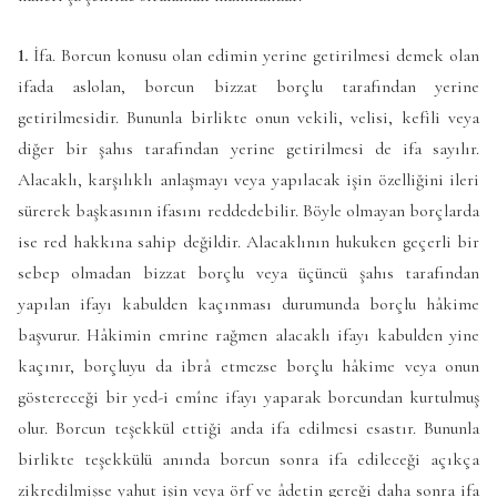
1.
İfa. Borcun konusu olan edimin yerine getirilmesi demek olan
ifada aslolan, borcun bizzat borçlu tarafından yerine
getirilmesidir. Bununla birlikte onun vekili, velisi, kefili veya
diğer bir şahıs tarafından yerine getirilmesi de ifa sayılır.
Alacaklı, karşılıklı anlaşmayı veya yapılacak işin özelliğini ileri
sürerek başkasının ifasını reddedebilir. Böyle olmayan borçlarda
ise red hakkına sahip değildir. Alacaklının hukuken geçerli bir
sebep olmadan bizzat borçlu veya üçüncü şahıs tarafından
yapılan ifayı kabulden kaçınması durumunda borçlu hâkime
başvurur. Hâkimin emrine rağmen alacaklı ifayı kabulden yine
kaçınır, borçluyu da ibrâ etmezse borçlu hâkime veya onun
göstereceği bir yed-i emîne ifayı yaparak borcundan kurtulmuş
olur. Borcun teşekkül ettiği anda ifa edilmesi esastır. Bununla
birlikte teşekkülü anında borcun sonra ifa edileceği açıkça
zikredilmişse yahut işin veya örf ve âdetin gereği daha sonra ifa