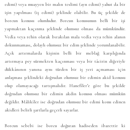
edimi) veya muayyen bir malın teslimi (ayn edimi) yahut da bir
işin yapılması (iş edimi) şeklinde olabilir. Bu üç şekilde de
borcun konusu olumludur. Borcun konusunun belli bir işi
yapmaktan kaçınma şeklinde olumsuz olması da mümkündür.
Vedîa veya rehin olarak bırakılan mala vedîa veya rehin alanın
dokunmaması, dolaylı olumsuz bir edim şeklinde yorumlanabilir.
Açık artırmalarda kişinin belli bir meblağ karşılığında
artırmaya pey sürmekten kaçınması veya bir tâcirin diğeriyle
dükkânının yanına aynı türden bir iş yeri açmaması için
anlaşması şeklindeki doğrudan olumsuz bir edimin akid konusu
olup olamayacağı tartışmalıdır. Hanefîler’e göre bu şekilde
doğrudan olumsuz bir edimin akdin konusu olması mümkün
değildir. Mâlikîler ise doğrudan olumsuz bir edimi konu edinen
akidleri belirli şartlarla geçerli sayarlar.
Borcun sebebi ise borcu doğuran hadiseden ibarettir ki