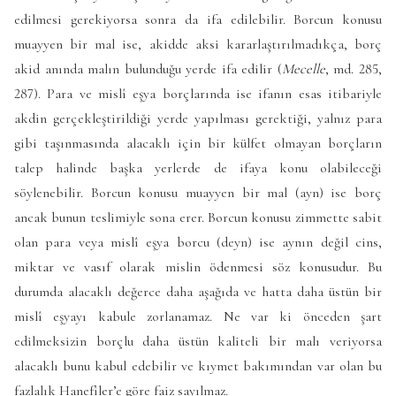
edilmesi gerekiyorsa sonra da ifa edilebilir. Borcun konusu
muayyen bir mal ise, akidde aksi kararlaştırılmadıkça, borç
akid anında malın bulunduğu yerde ifa edilir (
Mecelle
, md. 285,
287). Para ve mislî eşya borçlarında ise ifanın esas itibariyle
akdin gerçekleştirildiği yerde yapılması gerektiği, yalnız para
gibi taşınmasında alacaklı için bir külfet olmayan borçların
talep halinde başka yerlerde de ifaya konu olabileceği
söylenebilir. Borcun konusu muayyen bir mal (ayn) ise borç
ancak bunun teslimiyle sona erer. Borcun konusu zimmette sabit
olan para veya mislî eşya borcu (deyn) ise aynın değil cins,
miktar ve vasıf olarak mislin ödenmesi söz konusudur. Bu
durumda alacaklı değerce daha aşağıda ve hatta daha üstün bir
mislî eşyayı kabule zorlanamaz. Ne var ki önceden şart
edilmeksizin borçlu daha üstün kaliteli bir malı veriyorsa
alacaklı bunu kabul edebilir ve kıymet bakımından var olan bu
fazlalık Hanefîler’e göre faiz sayılmaz.