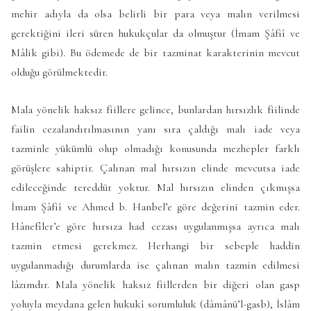
mehir adıyla da olsa belirli bir para veya malın verilmesi
gerektiğini ileri süren hukukçular da olmuştur (İmam Şâfiî ve
Mâlik gibi). Bu ödemede de bir tazminat karakterinin mevcut
olduğu görülmektedir.
Mala yönelik haksız fiillere gelince, bunlardan hırsızlık fiilinde
failin cezalandırılmasının yanı sıra çaldığı malı iade veya
tazminle yükümlü olup olmadığı konusunda mezhepler farklı
görüşlere sahiptir. Çalınan mal hırsızın elinde mevcutsa iade
edileceğinde tereddüt yoktur. Mal hırsızın elinden çıkmışsa
İmam Şâfiî ve Ahmed b. Hanbel’e göre değerini tazmin eder.
Hânefîler’e göre hırsıza had cezası uygulanmışsa ayrıca malı
tazmin etmesi gerekmez. Herhangi bir sebeple haddin
uygulanmadığı durumlarda ise çalınan malın tazmin edilmesi
lâzımdır. Mala yönelik haksız fiillerden bir diğeri olan gasp
yoluyla meydana gelen hukukî sorumluluk (dâmânü’l-gasb), İslâm