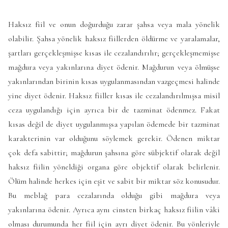
Haksız fiil ve onun doğurduğu zarar şahsa veya mala yönelik
olabilir. Şahsa yönelik haksız fiillerden öldürme ve yaralamalar,
şartları gerçekleşmişse kısas ile cezalandırılır; gerçekleşmemişse
mağdura veya yakınlarına diyet ödenir. Mağdurun veya ölmüşse
yakınlarından birinin kısas uygulanmasından vazgeçmesi halinde
yine diyet ödenir. Haksız fiiller kısas ile cezalandırılmışsa misil
ceza uygulandığı için ayrıca bir de tazminat ödenmez. Fakat
kısas değil de diyet uygulanmışsa yapılan ödemede bir tazminat
karakterinin var olduğunu söylemek gerekir. Ödenen miktar
çok defa sabittir; mağdurun şahsına göre sübjektif olarak değil
haksız fiilin yöneldiği organa göre objektif olarak belirlenir.
Ölüm halinde herkes için eşit ve sabit bir miktar söz konusudur.
Bu meblağ para cezalarında olduğu gibi mağdura veya
yakınlarına ödenir. Ayrıca aynı cinsten birkaç haksız fiilin vâki
olması durumunda her fiil için ayrı diyet ödenir. Bu yönleriyle