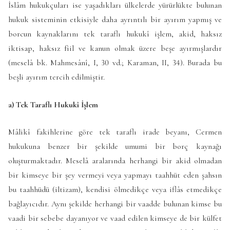
İslâm hukukçuları ise yaşadıkları ülkelerde yürürlükte bulunan
hukuk sisteminin etkisiyle daha ayrıntılı bir ayırım yapmış ve
borcun kaynaklarını tek taraflı hukukî işlem, akid, haksız
iktisap, haksız fiil ve kanun olmak üzere beşe ayırmışlardır
(meselâ bk. Mahmesânî, I, 30 vd.; Karaman, II, 34). Burada bu
beşli ayırım tercih edilmiştir.
a) Tek Taraflı Hukukî İşlem
Mâlikî fakihlerine göre tek taraflı irade beyanı, Cermen
hukukuna benzer bir şekilde umumi bir borç kaynağı
oluşturmaktadır. Meselâ aralarında herhangi bir akid olmadan
bir kimseye bir şey vermeyi veya yapmayı taahhüt eden şahsın
bu taahhüdü (iltizam), kendisi ölmedikçe veya iflâs etmedikçe
bağlayıcıdır. Aynı şekilde herhangi bir vaadde bulunan kimse bu
vaadi bir sebebe dayanıyor ve vaad edilen kimseye de bir külfet