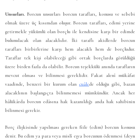
Unsurları.
Borcun unsurları borcun tarafları, konusu ve sebebi
olmak üzere üç kısımdan oluşur. Borcun tarafları, edimi yerine
getirmekle yükümlü olan borçlu ile kendisine karşı bir edimde
bulunulacak olan alacaklıdır. İki taraflı akidlerde borcun
tarafları birbirlerine karşı hem alacaklı hem de borçludur.
Taraflar tek kişi olabileceği gibi ortak borçlarda görüldüğü
üzere birden fazla da olabilir. Borcun teşekkülü anında tarafların
mevcut olması ve bilinmesi gereklidir. Fakat alenî mükâfat
vaadinde, benzeri bir kurum olan
cuâle
de olduğu gibi, bazan
alacaklının başlangıçta bilinmemesi mümkündür. Ancak her
hâlükârda borcun edâsına hak kazanıldığı anda hak sahibinin
bilinmesi gerekir.
Borç ilişkisinde yapılması gereken fiile (edim) borcun konusu
denir. Bu edim ya para veya mislî eşya borcunun ödenmesi (deyn