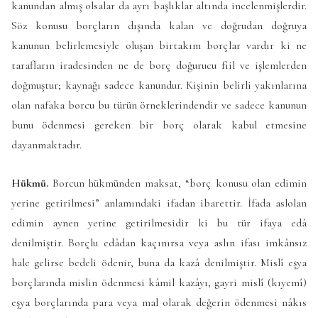
kanundan almış olsalar da ayrı başlıklar altında incelenmişlerdir.
Söz konusu borçların dışında kalan ve doğrudan doğruya
kanunun belirlemesiyle oluşan birtakım borçlar vardır ki ne
tarafların iradesinden ne de borç doğurucu fiil ve işlemlerden
doğmuştur; kaynağı sadece kanundur. Kişinin belirli yakınlarına
olan nafaka borcu bu türün örneklerindendir ve sadece kanunun
bunu ödenmesi gereken bir borç olarak kabul etmesine
dayanmaktadır.
Hükmü.
Borcun hükmünden maksat, “borç konusu olan edimin
yerine getirilmesi” anlamındaki ifadan ibarettir. İfada aslolan
edimin aynen yerine getirilmesidir ki bu tür ifaya edâ
denilmiştir. Borçlu edâdan kaçınırsa veya aslın ifası imkânsız
hale gelirse bedeli ödenir, buna da kazâ denilmiştir. Mislî eşya
borçlarında mislin ödenmesi kâmil kazâyı, gayri mislî (kıyemî)
eşya borçlarında para veya mal olarak değerin ödenmesi nâkıs