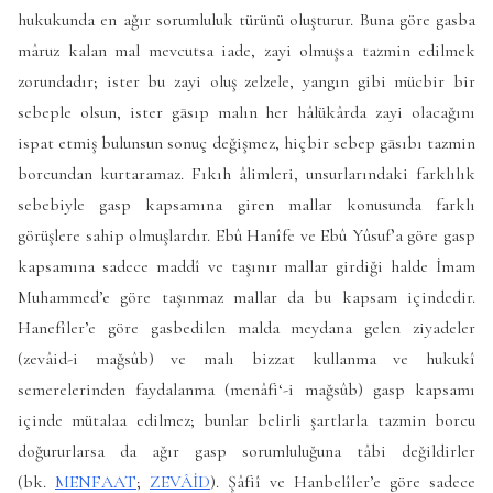
hukukunda en ağır sorumluluk türünü oluşturur. Buna göre gasba
mâruz kalan mal mevcutsa iade, zayi olmuşsa tazmin edilmek
zorundadır; ister bu zayi oluş zelzele, yangın gibi mücbir bir
sebeple olsun, ister gāsıp malın her hâlükârda zayi olacağını
ispat etmiş bulunsun sonuç değişmez, hiçbir sebep gāsıbı tazmin
borcundan kurtaramaz. Fıkıh âlimleri, unsurlarındaki farklılık
sebebiyle gasp kapsamına giren mallar konusunda farklı
görüşlere sahip olmuşlardır. Ebû Hanîfe ve Ebû Yûsuf’a göre gasp
kapsamına sadece maddî ve taşınır mallar girdiği halde İmam
Muhammed’e göre taşınmaz mallar da bu kapsam içindedir.
Hanefîler’e göre gasbedilen malda meydana gelen ziyadeler
(zevâid-i mağsûb) ve malı bizzat kullanma ve hukukî
semerelerinden faydalanma (menâfi‘-i mağsûb) gasp kapsamı
içinde mütalaa edilmez; bunlar belirli şartlarla tazmin borcu
doğururlarsa da ağır gasp sorumluluğuna tâbi değildirler
(bk.
MENFAAT
;
ZEVÂİD
). Şâfiî ve Hanbelîler’e göre sadece