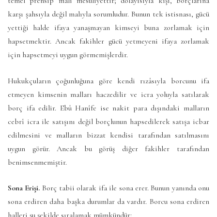
temel prensip malî mesuliyettir; dolayısıyla kişi, borçlarına
karşı şahsıyla değil malıyla sorumludur. Bunun tek istisnası, gücü
yettiği halde ifaya yanaşmayan kimseyi buna zorlamak için
hapsetmektir. Ancak fakihler gücü yetmeyeni ifaya zorlamak
için hapsetmeyi uygun görmemişlerdir.
Hukukçuların çoğunluğuna göre kendi rızâsıyla borcunu ifa
etmeyen kimsenin malları haczedilir ve icra yoluyla satılarak
borç ifa edilir. Ebû Hanîfe ise nakit para dışındaki malların
cebrî icra ile satışını değil borçlunun hapsedilerek satışa icbar
edilmesini ve malların bizzat kendisi tarafından satılmasını
uygun görür. Ancak bu görüş diğer fakihler tarafından
benimsenmemiştir.
Sona Erişi.
Borç tabii olarak ifa ile sona erer. Bunun yanında onu
sona erdiren daha başka durumlar da vardır. Borcu sona erdiren
halleri şu şekilde sıralamak mümkündür: