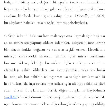
bahçenin birleşmesi, değerli bir şeyin tavuk ve benzeri bir
hayvan tarafından yutulması gibi örneklerde değeri çok olanın
az olana bir bedel karşılığında sahip olması (
Mecelle
, md. 902),
bu olayların haksız iktisap teşkil etmesi sebebiyledir.
4.
Kişinin kendi hakkını korumak veya ona ulaşmak için başkası
adına zarureten yapmış olduğu ödemeler, ödeyen kimse lehine
bir alacak hakkı doğurur ve teberru teşkil etmez. Meselâ bir
mirasçı terekedeki hissesini almak için miras bırakanın
borcunu ödese, ödediği bu miktar için terekeye rücû eder.
Ortaklaşa sahip oldukları bir evin yanması veya yıkılması
halinde, alt kat sahibinin kaçınması sebebiyle üst kat sahibi
her iki katı da inşa ettirse masrafları için alt kat sahibine rücû
eder. Ortak borçlulardan birisi, diğer borçlunun kaybolması
(
mefkūd
olması) durumunda vermiş oldukları rehini kurtarmak
için borcun tamamını ödese diğer borçlu adına yapmış olduğu