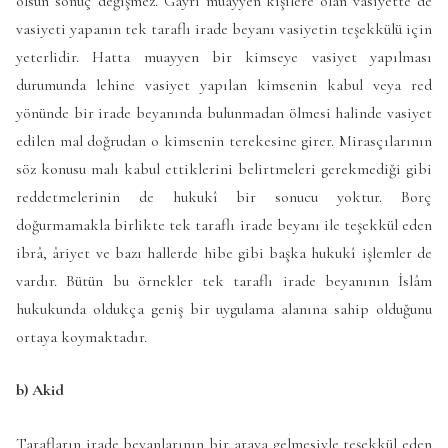
olsun sonuç değişmez. Gayri muayyen kişilere olan vasiyette de
vasiyeti yapanın tek taraflı irade beyanı vasiyetin teşekkülü için
yeterlidir. Hatta muayyen bir kimseye vasiyet yapılması
durumunda lehine vasiyet yapılan kimsenin kabul veya red
yönünde bir irade beyanında bulunmadan ölmesi halinde vasiyet
edilen mal doğrudan o kimsenin terekesine girer. Mirasçılarının
söz konusu malı kabul ettiklerini belirtmeleri gerekmediği gibi
reddetmelerinin de hukukî bir sonucu yoktur. Borç
doğurmamakla birlikte tek taraflı irade beyanı ile teşekkül eden
ibrâ, âriyet ve bazı hallerde hibe gibi başka hukukî işlemler de
vardır. Bütün bu örnekler tek taraflı irade beyanının İslâm
hukukunda oldukça geniş bir uygulama alanına sahip olduğunu
ortaya koymaktadır.
b) Akid
Tarafların irade beyanlarının bir araya gelmesiyle teşekkül eden