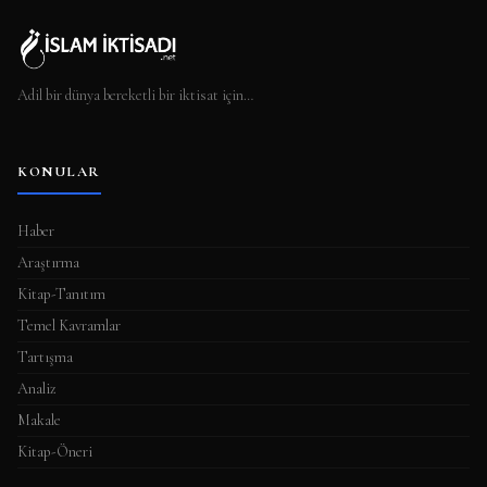
Adil bir dünya bereketli bir iktisat için…
KONULAR
Haber
Araştırma
Kitap-Tanıtım
Temel Kavramlar
Tartışma
Analiz
Makale
Kitap-Öneri