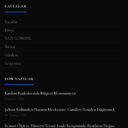
SAYFALAR
Yazarlar
Künye
YAZI GÖNDER
İktisat
Gündem
Araştırma
SON YAZILAR
Katılım Bankalarında Müşteri Memnuniyeti
3 Ağustos 2026
Şehrin Kalbinden Hayatın Merkezine: Camileri Yeniden Düşünmek
30 Temmuz 2026
Semavi Ölçü ve Dünyevi Terazi: İrade Kesişiminde Fiyatların Doğası