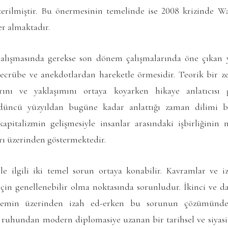
terilmiştir. Bu önermesinin temelinde ise 2008 krizinde Wall
er almaktadır.
alışmasında gerekse son dönem çalışmalarında öne çıkan y
tecrübe ve anekdotlardan hareketle örmesidir. Teorik bir 
ını ve yaklaşımını ortaya koyarken hikaye anlatıcısı
üncü yüzyıldan bugüne kadar anlattığı zaman dilimi be
apitalizmin gelişmesiyle insanlar arasındaki işbirliğinin
rı üzerinden göstermektedir.
ile ilgili iki temel sorun ortaya konabilir. Kavramlar ve i
 için genellenebilir olma noktasında sorunludur. İkinci ve d
zemin üzerinden izah ed-erken bu sorunun çözümünde 
 ruhundan modern diplomasiye uzanan bir tarihsel ve siyasi