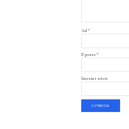
Ad
*
E-posta
*
İnternet sitesi