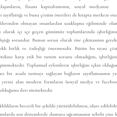
klaşımların, finans kapitalizminin, sosyal medyanın
için zayıflattığı ve buna çözüm önerileri de kitapta merkeze o
dilerinden olmayan insanlardan uzaklaşma eğiliminde ol
ini olarak içi içe geçen günümüz toplumlarında işbirliğin
ştığı sorundur. Bunun sorun olarak öne çıkmasının gerekç
ekli birlik ve özdeşliği önermesidir. Bütün bu siyasi ç
 ötekine karşı etik bir tutum sorunu olmadığını, işbirliği
şünmektedir. Toplumsal eylemlerin işbirliğini içkin oldu
rı bir arada tutmayı sağlayan bağların zayıflamasının 
n yerini alan modern formların (sosyal medya ve facebook
ı olduğunu ileri sürmektedir.
klılıkların becerili bir şekilde yürütülebilmesi, idare edilebi
umlarda son dönemlerde dumura uğramasının sebebi yine ke