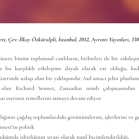
t, Çev: İlkay Özküralpli, İstanbul, 2012, Ayrıntı Yayınları, 350
zere bütün toplumsal canlıların, birbirleri ile bir etkileşi
da bu karşılıklı etkileşime dayalı olarak var olduğu, ka
 üzerinde uzlaşı olan bir yaklaşımdır. Asıl amacı şehir planlam
 olan Richard Sennet, Zanaatkar isimli çalışmasından 
ai eserinin temellerini atmaya devam ediyor.
rliğinin çağdaş toplumlardaki görünümlerini, işlevlerini ve 
nnett’in politik
dığında işbirliğinin siyasi olarak nasıl biçimlendirildiği,