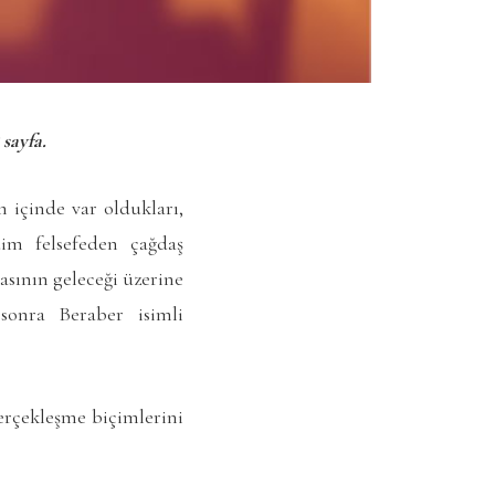
 sayfa.
m içinde var oldukları,
dim felsefeden çağdaş
asının geleceği üzerine
sonra Beraber isimli
gerçekleşme biçimlerini