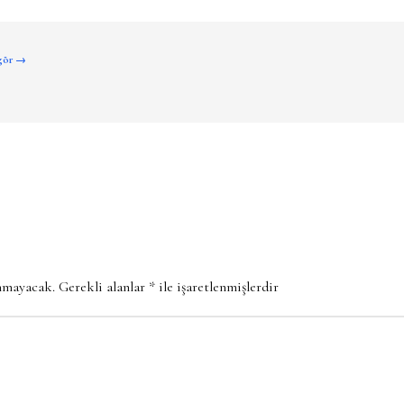
 gör →
anmayacak.
Gerekli alanlar
*
ile işaretlenmişlerdir