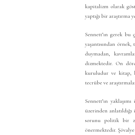
kapitalizm olarak gös
yaptığı bir araştırma y
Sennett’ın gerek bu ç
yaşantısından örnek, 
duymadan, kavramlar
dizmektedir. On dörd
kuruludur ve kitap, k
tecrübe ve araştırmala
Sennett’ın yaklaşımı 
üzerinden anlatıldığı
sorunu politik bir 
önermektedir. Şövalye