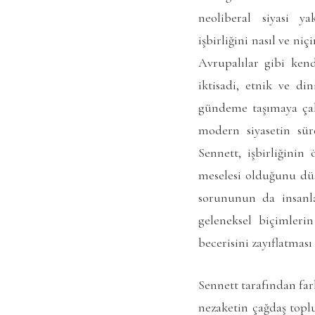
neoliberal siyasi ya
işbirliğini nasıl ve n
Avrupalılar gibi ken
iktisadi, etnik ve d
gündeme taşımaya çalı
modern siyasetin sür
Sennett, işbirliğinin
meselesi olduğunu dü
sorununun da insanla
geleneksel biçimleri
becerisini zayıflatmas
Sennett tarafından far
nezaketin çağdaş topl