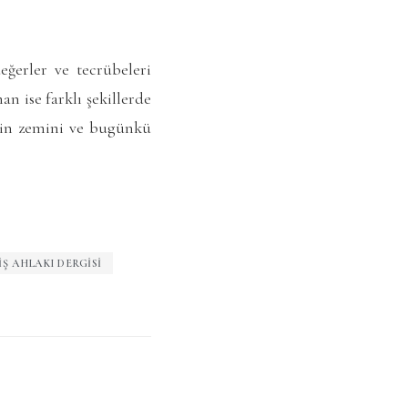
eğerler ve tecrübeleri
n ise farklı şekillerde
izin zemini ve bugünkü
IŞ AHLAKI DERGISI