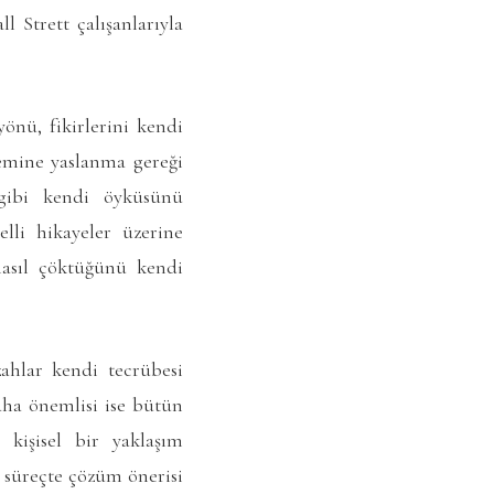
 Strett çalışanlarıyla
önü, fikirlerini kendi
zemine yaslanma gereği
 gibi kendi öyküsünü
lli hikayeler üzerine
 nasıl çöktüğünü kendi
zahlar kendi tecrübesi
aha önemlisi ise bütün
kişisel bir yaklaşım
 süreçte çözüm önerisi