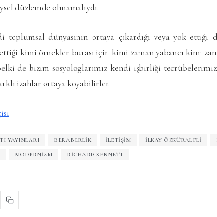
eysel düzlemde olmamalıydı.
 toplumsal dünyasının ortaya çıkardığı veya yok ettiği d
ttiği kimi örnekler burası için kimi zaman yabancı kimi zama
elki de bizim sosyologlarımız kendi işbirliği tecrübelerim
lı izahlar ortaya koyabilirler.
isi
TI YAYINLARI
BERABERLIK
İLETIŞIM
İLKAY ÖZKÜRALPLI
I
MODERNIZM
RICHARD SENNETT