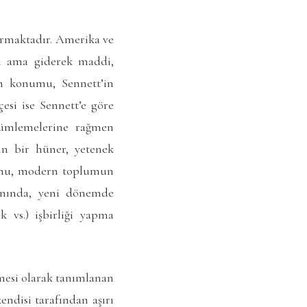
turmaktadır. Amerika ve
an ama giderek maddi,
in konumu, Sennett’in
esi ise Sennett’e göre
özümlemelerine rağmen
nin bir hüner, yetenek
ğunu, modern toplumun
yanında, yeni dönemde
 vs.) işbirliği yapma
lmesi olarak tanımlanan
ndisi tarafından aşırı