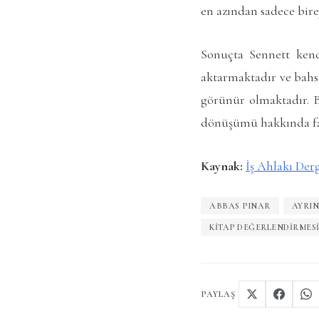
en azından sadece bir
Sonuçta Sennett kendi
aktarmaktadır ve bahse
görünür olmaktadır. B
dönüşümü hakkında fark
Kaynak:
İş Ahlakı Derg
ABBAS PINAR
AYRIN
KITAP DEĞERLENDIRMES
PAYLAŞ