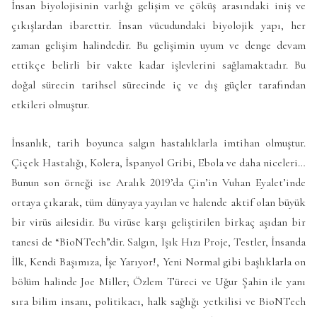
İnsan biyolojisinin varlığı gelişim ve çöküş arasındaki iniş ve
çıkışlardan ibarettir. İnsan vücudundaki biyolojik yapı, her
zaman gelişim halindedir. Bu gelişimin uyum ve denge devam
ettikçe belirli bir vakte kadar işlevlerini sağlamaktadır. Bu
doğal sürecin tarihsel sürecinde iç ve dış güçler tarafından
etkileri olmuştur.
İnsanlık, tarih boyunca salgın hastalıklarla imtihan olmuştur.
Çiçek Hastalığı, Kolera, İspanyol Gribi, Ebola ve daha niceleri…
Bunun son örneği ise Aralık 2019’da Çin’in Vuhan Eyalet’inde
ortaya çıkarak, tüm dünyaya yayılan ve halende aktif olan büyük
bir virüs ailesidir. Bu virüse karşı geliştirilen birkaç aşıdan bir
tanesi de “BioNTech”dir. Salgın, Işık Hızı Proje, Testler, İnsanda
İlk, Kendi Başımıza, İşe Yarıyor!, Yeni Normal gibi başlıklarla on
bölüm halinde Joe Miller; Özlem Türeci ve Uğur Şahin ile yanı
sıra bilim insanı, politikacı, halk sağlığı yetkilisi ve BioNTech