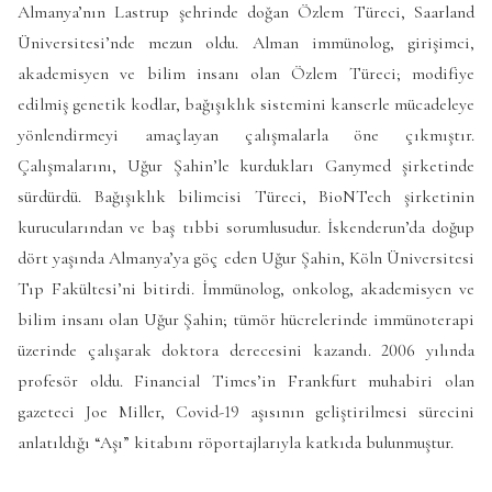
Almanya’nın Lastrup şehrinde doğan Özlem Türeci, Saarland
Üniversitesi’nde mezun oldu. Alman immünolog, girişimci,
akademisyen ve bilim insanı olan Özlem Türeci; modifiye
edilmiş genetik kodlar, bağışıklık sistemini kanserle mücadeleye
yönlendirmeyi amaçlayan çalışmalarla öne çıkmıştır.
Çalışmalarını, Uğur Şahin’le kurdukları Ganymed şirketinde
sürdürdü. Bağışıklık bilimcisi Türeci, BioNTech şirketinin
kurucularından ve baş tıbbi sorumlusudur. İskenderun’da doğup
dört yaşında Almanya’ya göç eden Uğur Şahin, Köln Üniversitesi
Tıp Fakültesi’ni bitirdi. İmmünolog, onkolog, akademisyen ve
bilim insanı olan Uğur Şahin; tümör hücrelerinde immünoterapi
üzerinde çalışarak doktora derecesini kazandı. 2006 yılında
profesör oldu. Financial Times’in Frankfurt muhabiri olan
gazeteci Joe Miller, Covid-19 aşısının geliştirilmesi sürecini
anlatıldığı “Aşı” kitabını röportajlarıyla katkıda bulunmuştur.