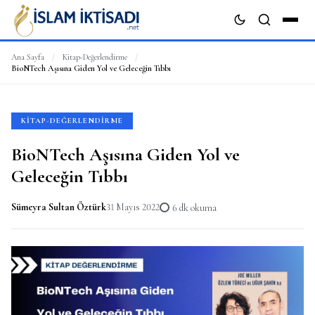
Ana Sayfa
/
Kitap-Değerlendirme
/
BioNTech Aşısına Giden Yol ve Geleceğin Tıbbı
ARA
KITAP-DEĞERLENDIRME
BioNTech Aşısına Giden Yol ve
Geleceğin Tıbbı
Sümeyra Sultan Öztürk
31 Mayıs 2022
6 dk okuma