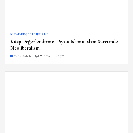
KITAP-DEĞERLENDIRME
Kitap Değerlendirme | Piyasa İslamı: İslam Suretinde
Neoliberalizm
Talha Bedirhan Işık
9 Temmuz 2025