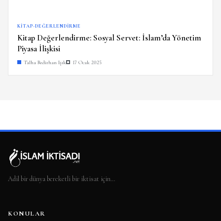
KITAP-DEĞERLENDIRME
Kitap Değerlendirme: Sosyal Servet: İslam’da Yönetim
Piyasa İlişkisi
Talha Bedirhan Işık
17 Ocak 2025
Adil bir dünya bereketli bir iktisat için…
KONULAR