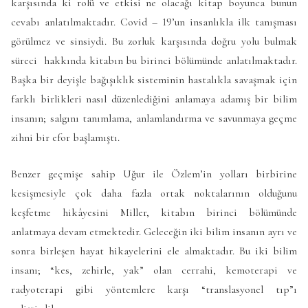
karşısında ki rolü ve etkisi ne olacağı kitap boyunca bunun
cevabı anlatılmaktadır. Covid – 19’un insanlıkla ilk tanışması
görülmez ve sinsiydi. Bu zorluk karşısında doğru yolu bulmak
süreci hakkında kitabın bu birinci bölümünde anlatılmaktadır.
Başka bir deyişle bağışıklık sisteminin hastalıkla savaşmak için
farklı birlikleri nasıl düzenlediğini anlamaya adamış bir bilim
insanın; salgını tanımlama, anlamlandırma ve savunmaya geçme
zihni bir efor başlamıştı.
Benzer geçmişe sahip Uğur ile Özlem’in yolları birbirine
kesişmesiyle çok daha fazla ortak noktalarının olduğunu
keşfetme hikâyesini Miller, kitabın birinci bölümünde
anlatmaya devam etmektedir. Geleceğin iki bilim insanın ayrı ve
sonra birleşen hayat hikayelerini ele almaktadır. Bu iki bilim
insanı; “kes, zehirle, yak” olan cerrahi, kemoterapi ve
radyoterapi gibi yöntemlere karşı “translasyonel tıp”ı