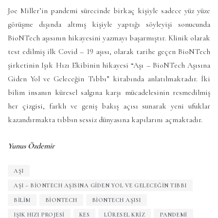
Joe Miller’in pandemi sürecinde birkaç kişiyle sadece yüz yüze
görüşme dışında altmış kişiyle yaptığı söyleyişi sonucunda
BioNTech aşısının hikayesini yazmayı başarmıştır. Klinik olarak
test edilmiş ilk Covid – 19 aşısı, olarak tarihe geçen BioNTech
şirketinin Işık Hızı Ekibinin hikayesi “Aşı – BioNTech Aşısına
Giden Yol ve Geleceğin Tıbbı” kitabında anlatılmaktadır. İki
bilim insanın küresel salgına karşı mücadelesinin resmedilmiş
her çizgisi, farklı ve geniş bakış açısı sunarak yeni ufuklar
kazandırmakta tıbbın sessiz dünyasına kapılarını açmaktadır.
Yunus Özdemir
AŞI
AŞI – BIONTECH AŞISINA GIDEN YOL VE GELECEĞIN TIBBI
BILIM
BIONTECH
BIONTECH AŞISI
IŞIK HIZI PROJESI
KES
LÜRESEL KRIZ
PANDEMI