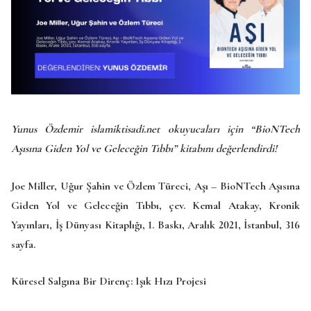
Yunus Özdemir islamiktisadi.net okuyucaları için “BioNTech
Aşısına Giden Yol ve Geleceğin Tıbbı” kitabını değerlendirdi!
Joe Miller, Uğur Şahin ve Özlem Türeci, Aşı – BioNTech Aşısına
Giden Yol ve Geleceğin Tıbbı, çev. Kemal Atakay, Kronik
Yayınları, İş Dünyası Kitaplığı, 1. Baskı, Aralık 2021, İstanbul, 316
sayfa.
Küresel Salgına Bir Direnç: Işık Hızı Projesi