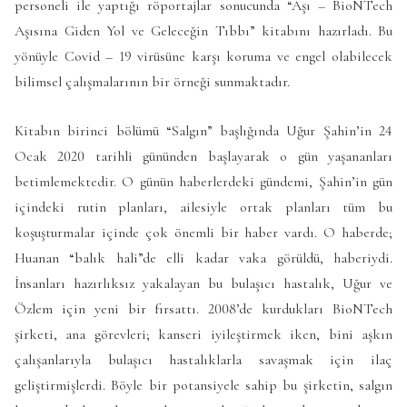
personeli ile yaptığı röportajlar sonucunda “Aşı – BioNTech
Aşısına Giden Yol ve Geleceğin Tıbbı” kitabını hazırladı. Bu
yönüyle Covid – 19 virüsüne karşı koruma ve engel olabilecek
bilimsel çalışmalarının bir örneği sunmaktadır.
Kitabın birinci bölümü “Salgın” başlığında Uğur Şahin’in 24
Ocak 2020 tarihli gününden başlayarak o gün yaşananları
betimlemektedir. O günün haberlerdeki gündemi, Şahin’in gün
içindeki rutin planları, ailesiyle ortak planları tüm bu
koşuşturmalar içinde çok önemli bir haber vardı. O haberde;
Huanan “balık hali”de elli kadar vaka görüldü, haberiydi.
İnsanları hazırlıksız yakalayan bu bulaşıcı hastalık, Uğur ve
Özlem için yeni bir fırsattı. 2008’de kurdukları BioNTech
şirketi, ana görevleri; kanseri iyileştirmek iken, bini aşkın
çalışanlarıyla bulaşıcı hastalıklarla savaşmak için ilaç
geliştirmişlerdi. Böyle bir potansiyele sahip bu şirketin, salgın