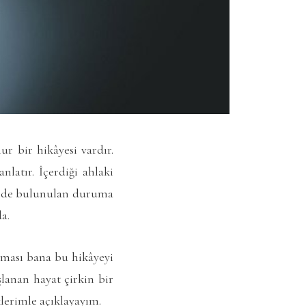
r bir hikâyesi vardır.
latır. İçerdiği ahlaki
İçinde bulunulan duruma
a.
ışması bana bu hikâyeyi
şlanan hayat çirkin bir
lerimle açıklayayım.