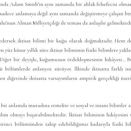
ğında Adam Smith’in aynı zamanda bir ahlak felsefecisi olması
sadece anlamaya değil aynı zamanda değiştirmeye çalışan bir
u’nun Alman Milliyetçiliği ile teması da anlaşılır gelmektedi
dersek iktisat bilimi bir kuğu olarak doğmaktadır. Hem d
n yüz küsur yıllık süre iktisat biliminin fiziki bilimlere yakl
. Diğer bir deyişle, kuğumuzun ördekleşmesinin hikâyesi… B
ü bölümlerde anlatıyor. sürüyor. İlkinde iktisatta farklı i
ken diğerinde iktisatta varsayımların ampirik gerçekliği üze
i bir anlamda muradına ermekte ve sosyal ve insani bilimler ar
ilim olmayı başarabilmektedir. İktisat biliminin hikâyesini
irinci bölümünden takip edebildiğimiz kadarıyla fiziki bi