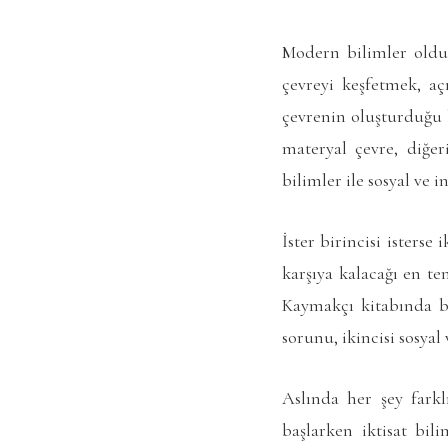
Modern bilimler olduk
çevreyi keşfetmek, aç
çevrenin oluşturduğu 
materyal çevre, diğe
bilimler ile sosyal ve i
İster birincisi isters
karşıya kalacağı en te
Kaymakçı kitabında bir
sorunu, ikincisi sosyal
Aslında her şey farkl
başlarken iktisat bil