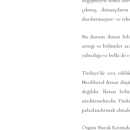
değişmeyen temel dersl
çıkmış, iktisatçıla
durdurmuştur- ve tekni
Bu durum iktisat bili
arttığı ve bölümler ar
yalnızlığa ve belki de
Türkiye’de icra edild
Neoliberal iktisat düş
değildir. İktisat böl
sürdürmektedir. Türkiy
palazlandırmak olmalı
Özgün Burak Kaymakçı’