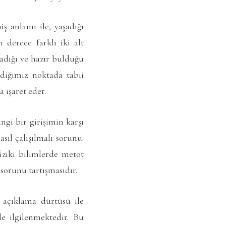
ş anlamı ile, yaşadığı
 derece farklı iki alt
adığı ve hazır bulduğu
diğimiz noktada tabii
a işaret eder.
ngi bir girişimin karşı
sıl çalışılmalı sorunu.
fiziki bilimlerde metot
 sorunu tartışmasıdır.
e açıklama dürtüsü ile
le ilgilenmektedir. Bu