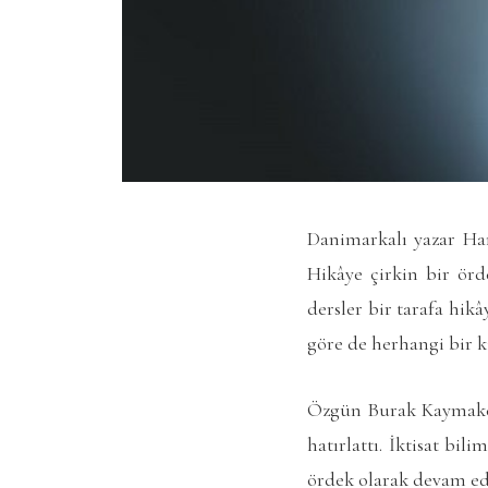
Danimarkalı yazar Han
Hikâye çirkin bir örd
dersler bir tarafa hik
göre de herhangi bir k
Özgün Burak Kaymakçı’n
hatırlattı. İktisat bi
ördek olarak devam ed