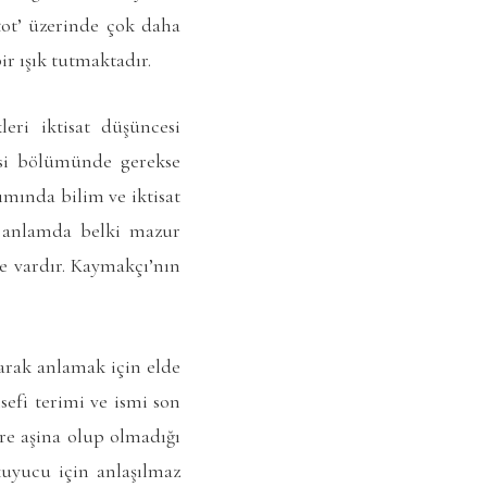
tot’ üzerinde çok daha
r ışık tutmaktadır.
leri iktisat düşüncesi
esi bölümünde gerekse
ımında bilim ve iktisat
u anlamda belki mazur
e vardır. Kaymakçı’nın
larak anlamak için elde
sefi terimi ve ismi son
re aşina olup olmadığı
kuyucu için anlaşılmaz