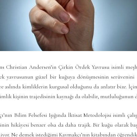
s Christian Andersen’in Çirkin Ördek Yavrusu isimli meşhu
ek yavrusunun güzel bir kuğuya dönüşmesinin serüvenini an
âye aslında kimliklerin kurgusal olduğunu da anlatır bize. 
imlik kişinin trajedisinin kaynağı da olabilir, mutluluğunun d
ın Bilim Felsefesi Işığında İktisat Metodolojisi isimli çal
liminin hikâyesi benzer olsa da daha trajik. Bir kuğu olarak ba
iyor. Ne demek istediğimi Kaymakçı’nın kitabından öğrendik