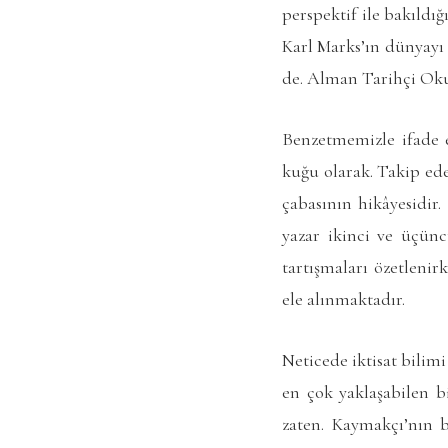
perspektif ile bakıldı
Karl Marks’ın dünyayı 
de. Alman Tarihçi Okul
Benzetmemizle ifade e
kuğu olarak. Takip ede
çabasının hikâyesidir
yazar ikinci ve üçünc
tartışmaları özetlenir
ele alınmaktadır.
Neticede iktisat bilim
en çok yaklaşabilen b
zaten. Kaymakçı’nın b