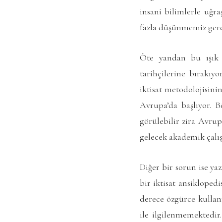
insani bilimlerle uğr
fazla düşünmemiz gere
Öte yandan bu ışık da
tarihçilerine bırakı
iktisat metodolojisini
Avrupa’da başlıyor. 
görülebilir zira Avru
gelecek akademik çalı
Diğer bir sorun ise ya
bir iktisat ansikloped
derece özgürce kullan
ile ilgilenmemektedir