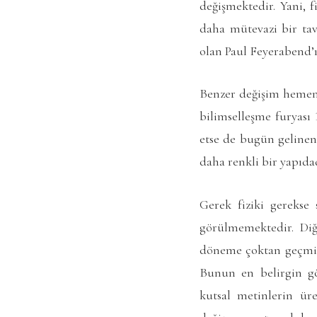
değişmektedir. Yani, 
daha mütevazi bir tav
olan Paul Feyerabend’
Benzer değişim hemen h
bilimselleşme furyası 
etse de bugün gelinen 
daha renkli bir yapıdad
Gerek fiziki gerekse 
görülmemektedir. Diğ
döneme çoktan geçmişk
Bunun en belirgin gö
kutsal metinlerin üre