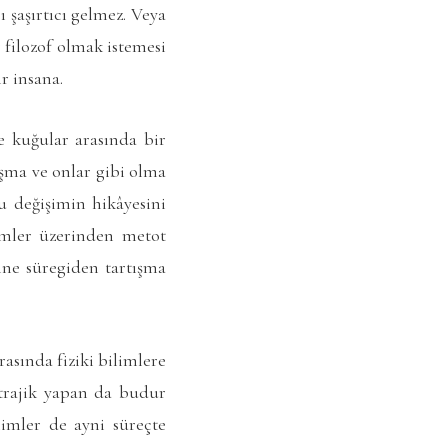
 şaşırtıcı gelmez. Veya
 filozof olmak istemesi
r insana.
e kuğular arasında bir
aşma ve onlar gibi olma
u değişimin hikâyesini
simler üzerinden metot
rine süregiden tartışma
asında fiziki bilimlere
 trajik yapan da budur
limler de ayni süreçte