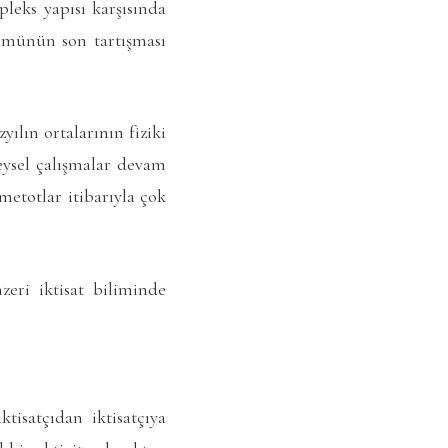
leks yapısı karşısında
lümünün son tartışması
ılın ortalarının fiziki
neysel çalışmalar devam
metotlar itibarıyla çok
zeri iktisat biliminde
tisatçıdan iktisatçıya