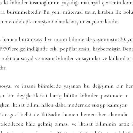
fiziki bilimler insanoğlunun yaşadığı materyal çevrenin komp
ra bürünmektedir. Bu yeni mütevazi tavır, kitabın ilk bö
ın metodolojik anarşizmi olarak karşımıza çıkmaktadır.
emen bütün sosyal ve insani bilimlerde yaşanmıştır. 20. yüzy
1970’lere gelindiğinde eski popülaritesini kaybetmiştir. De
noktada sosyal ve insani bilimler varsayımlar ve kullanılan 
ır.
sosyal ve insani bilimlerde yaşanan bu değişimin bir ben
er bir deyişle iktisat
hariç bütün bilimler postmodern
en iktisat bilimi hâlen daha modernde sıkışıp kalmıştır.
stergesi belki de iktisadın hemen hemen her alanında
tilebilecek hâle gelmiş olması ve iktisat biliminin artık ik