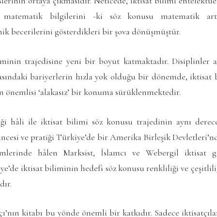
erinin ortaya çıkmasıdır. Neticede, iktisat bilimi entelektüe
rın matematik bilgilerini -ki söz konusu matematik art
k becerilerini gösterdikleri bir şova dönüşmüştür.
minin trajedisine yeni bir boyut katmaktadır. Disiplinler ar
asındaki bariyerlerin hızla yok olduğu bir dönemde, iktisat 
 en önemlisi ‘alakasız’ bir konuma sürüklenmektedir.
iği hâli ile iktisat bilimi söz konusu trajedinin aynı dere
üncesi ve pratiği Türkiye’de bir Amerika Birleşik Devletleri
ümlerinde hâlen Marksist, İslamcı ve Webergil iktisat ge
e’de iktisat biliminin hedefi söz konusu renkliliği ve çeşitli
dır.
nın kitabı bu yönde önemli bir katkıdır. Sadece iktisatçılar