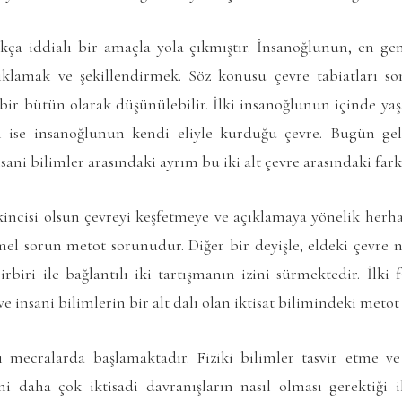
ça iddialı bir amaçla yola çıkmıştır. İnsanoğlunun, en geni
ıklamak ve şekillendirmek. Söz konusu çevre tabiatları son
bir bütün olarak düşünülebilir. İlki insanoğlunun içinde yaş
ri ise insanoğlunun kendi eliyle kurduğu çevre. Bugün gel
nsani bilimler arasındaki ayrım bu iki alt çevre arasındaki fark
e ikincisi olsun çevreyi keşfetmeye ve açıklamaya yönelik herha
mel sorun metot sorunudur. Diğer bir deyişle, eldeki çevre na
biri ile bağlantılı iki tartışmanın izini sürmektedir. İlki 
 ve insani bilimlerin bir alt dalı olan iktisat bilimindeki metot
ı mecralarda başlamaktadır. Fiziki bilimler tasvir etme v
imi daha çok iktisadi davranışların nasıl olması gerektiği i