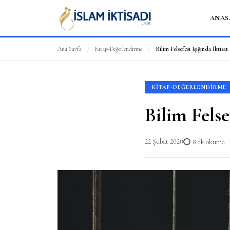
ANAS
Ana Sayfa
/
Kitap-Değerlendirme
/
Bilim Felsefesi Işığında İktisa
KITAP-DEĞERLENDIRME
Bilim Felse
22 Şubat 2020
8 dk okuma