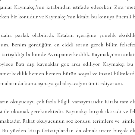
aşanlar Kaymakçı’nın kitabından istifade edecektir. Zira ‘me
ken bir konudur ve Kaymakçı’nın kitabı bu konuya önemli bi
ha parlak olabilirdi. Kitabın içeriğine yönelik eksiklik
yorum. Benim gördüğüm en ciddi sorun gerek bilim felsef
n tartışıldığı bölümde Avrupamerkezlilik. Kaymakçı’nın anlat
Böylece Batı dışı kaynaklar göz ardı ediliyor. Kaymakçı b
pamerkezlilik hemen hemen bütün sosyal ve insani bilimlerd
şmalarında bunu aşmaya çabalayacağını ümit ediyorum.
zarın okuyucuyu çok fazla bilgili varsaymasıdır. Kitabı tam o
isi ile okumak gerekmektedir. Kaymakçı birçok iktisadi ve fel
maktadır. Fakat okuyucunun söz konusu terimlere ve isimle
. Bu yüzden kitap iktisatçılardan da olmak üzere birçok o