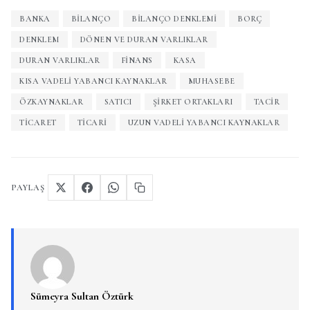
BANKA
BILANÇO
BILANÇO DENKLEMI
BORÇ
DENKLEM
DÖNEN VE DURAN VARLIKLAR
DURAN VARLIKLAR
FINANS
KASA
KISA VADELI YABANCI KAYNAKLAR
MUHASEBE
ÖZKAYNAKLAR
SATICI
ŞIRKET ORTAKLARI
TACIR
TICARET
TICARI
UZUN VADELI YABANCI KAYNAKLAR
PAYLAŞ
Sümeyra Sultan Öztürk