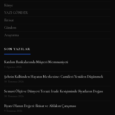
Künye
YAZI GÖNDER
İktisat
Gündem
Araştırma
SON YAZILAR
Katılım Bankalarında Müşteri Memnuniyeti
3 Ağustos 2026
Şehrin Kalbinden Hayatın Merkezine: Camileri Yeniden Düşünmek
30 Temmuz 2026
Semavi Ölçü ve Dünyevi Terazi: İrade Kesişiminde Fiyatların Doğası
30 Temmuz 2026
Fiyatı Olanın Değeri: İktisat ve Ahlakın Çatışması
9 Temmuz 2026