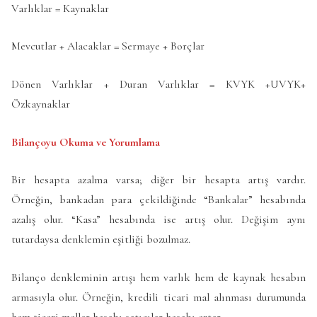
Varlıklar = Kaynaklar
Mevcutlar + Alacaklar = Sermaye + Borçlar
Dönen Varlıklar + Duran Varlıklar = KVYK +UVYK+
Özkaynaklar
Bilançoyu Okuma ve Yorumlama
Bir hesapta azalma varsa; diğer bir hesapta artış vardır.
Örneğin, bankadan para çekildiğinde “Bankalar” hesabında
azalış olur. “Kasa” hesabında ise artış olur. Değişim aynı
tutardaysa denklemin eşitliği bozulmaz.
Bilanço denkleminin artışı hem varlık hem de kaynak hesabın
armasıyla olur. Örneğin, kredili ticari mal alınması durumunda
hem ticari mallar hesabı satıcılar hesabı artar.