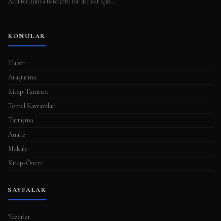
Adil bir dünya bereketli bir iktisat için…
KONULAR
Haber
Araştırma
Kitap-Tanıtım
Temel Kavramlar
Tartışma
Analiz
Makale
Kitap-Öneri
SAYFALAR
Yazarlar