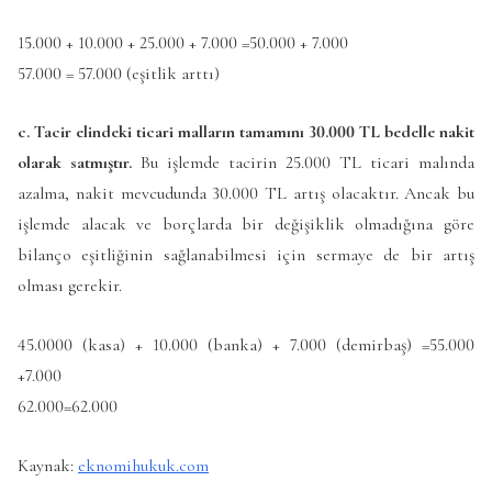
15.000 + 10.000 + 25.000 + 7.000 =50.000 + 7.000
57.000 = 57.000 (eşitlik arttı)
c. Tacir elindeki ticari malların tamamını 30.000 TL bedelle nakit
olarak satmıştır.
Bu işlemde tacirin 25.000 TL ticari malında
azalma, nakit mevcudunda 30.000 TL artış olacaktır. Ancak bu
işlemde alacak ve borçlarda bir değişiklik olmadığına göre
bilanço eşitliğinin sağlanabilmesi için sermaye de bir artış
olması gerekir.
45.0000 (kasa) + 10.000 (banka) + 7.000 (demirbaş) =55.000
+7.000
62.000=62.000
Kaynak:
eknomihukuk.com