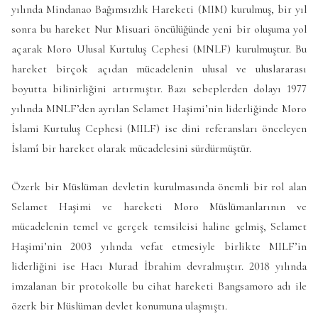
yılında Mindanao Bağımsızlık Hareketi (MIM) kurulmuş, bir yıl
sonra bu hareket Nur Misuari öncülüğünde yeni bir oluşuma yol
açarak Moro Ulusal Kurtuluş Cephesi (MNLF) kurulmuştur. Bu
hareket birçok açıdan mücadelenin ulusal ve uluslararası
boyutta bilinirliğini artırmıştır. Bazı sebeplerden dolayı 1977
yılında MNLF’den ayrılan Selamet Haşimi’nin liderliğinde Moro
İslami Kurtuluş Cephesi (MILF) ise dini referansları önceleyen
İslamî bir hareket olarak mücadelesini sürdürmüştür.
Özerk bir Müslüman devletin kurulmasında önemli bir rol alan
Selamet Haşimi ve hareketi Moro Müslümanlarının ve
mücadelenin temel ve gerçek temsilcisi haline gelmiş, Selamet
Haşimi’nin 2003 yılında vefat etmesiyle birlikte MILF’in
liderliğini ise Hacı Murad İbrahim devralmıştır. 2018 yılında
imzalanan bir protokolle bu cihat hareketi Bangsamoro adı ile
özerk bir Müslüman devlet konumuna ulaşmıştı.