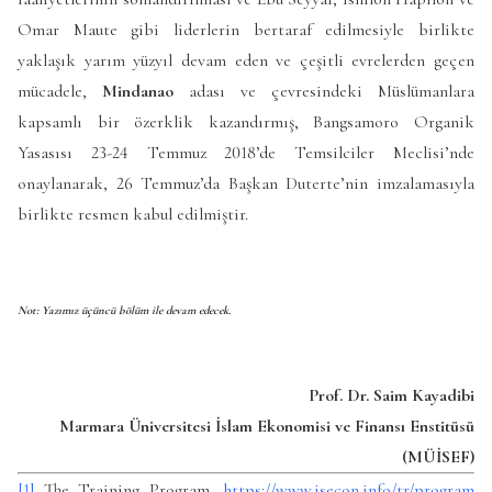
Omar Maute gibi liderlerin bertaraf edilmesiyle birlikte
yaklaşık yarım yüzyıl devam eden ve çeşitli evrelerden geçen
mücadele,
Mindanao
adası ve çevresindeki Müslümanlara
kapsamlı bir özerklik kazandırmış, Bangsamoro Organik
Yasasısı 23-24 Temmuz 2018’de Temsilciler Meclisi’nde
onaylanarak, 26 Temmuz’da Başkan Duterte’nin imzalamasıyla
birlikte resmen kabul edilmiştir.
Not
:
Yazımız
üçüncü bölüm ile devam edecek.
Prof. Dr. Saim Kayadibi
Marmara Üniversitesi İslam Ekonomisi ve Finansı Enstitüsü
(MÜİSEF)
[1]
The Training Program,
https://www.isecon.info/tr/program