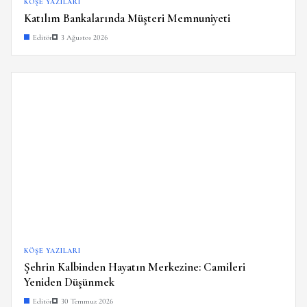
KÖŞE YAZILARI
Katılım Bankalarında Müşteri Memnuniyeti
Editör
3 Ağustos 2026
KÖŞE YAZILARI
Şehrin Kalbinden Hayatın Merkezine: Camileri
Yeniden Düşünmek
Editör
30 Temmuz 2026