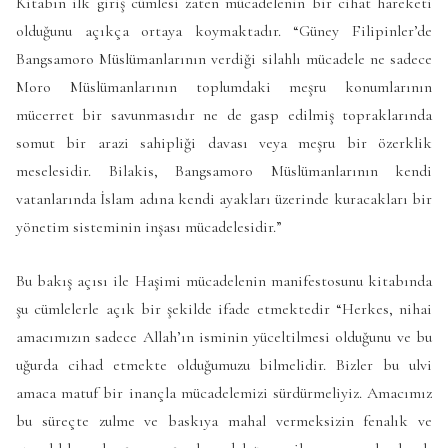
Kitabın ilk giriş cümlesi zaten mücadelenin bir cihat hareketi
olduğunu açıkça ortaya koymaktadır. “Güney Filipinler’de
Bangsamoro Müslümanlarının verdiği silahlı mücadele ne sadece
Moro Müslümanlarının toplumdaki meşru konumlarının
mücerret bir savunmasıdır ne de gasp edilmiş topraklarında
somut bir arazi sahipliği davası veya meşru bir özerklik
meselesidir. Bilakis, Bangsamoro Müslümanlarının kendi
vatanlarında İslam adına kendi ayakları üzerinde kuracakları bir
yönetim sisteminin inşası mücadelesidir.”
Bu bakış açısı ile Haşimi mücadelenin manifestosunu kitabında
şu cümlelerle açık bir şekilde ifade etmektedir “Herkes, nihai
amacımızın sadece Allah’ın isminin yüceltilmesi olduğunu ve bu
uğurda cihad etmekte olduğumuzu bilmelidir. Bizler bu ulvi
amaca matuf bir inançla mücadelemizi sürdürmeliyiz. Amacımız
bu süreçte zulme ve baskıya mahal vermeksizin fenalık ve