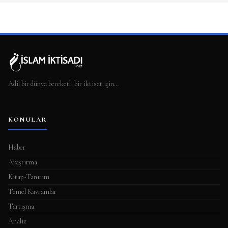
Adil bir dünya bereketli bir iktisat için…
KONULAR
Haber
Araştırma
Kitap-Tanıtım
Temel Kavramlar
Tartışma
Analiz