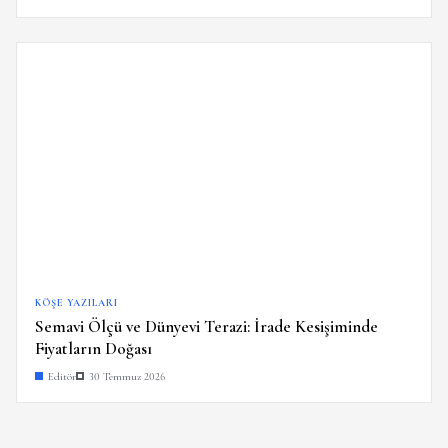
KÖŞE YAZILARI
Semavi Ölçü ve Dünyevi Terazi: İrade Kesişiminde
Fiyatların Doğası
Editör
30 Temmuz 2026