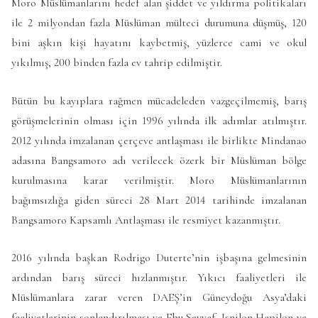
Moro Müslümanlarını hedef alan şiddet ve yıldırma politikaları
ile 2 milyondan fazla Müslüman mülteci durumuna düşmüş, 120
bini aşkın kişi hayatını kaybetmiş, yüzlerce cami ve okul
yıkılmış, 200 binden fazla ev tahrip edilmiştir.
Bütün bu kayıplara rağmen mücadeleden vazgeçilmemiş, barış
görüşmelerinin olması için 1996 yılında ilk adımlar atılmıştır.
2012 yılında imzalanan çerçeve antlaşması ile birlikte Mindanao
adasına Bangsamoro adı verilecek özerk bir Müslüman bölge
kurulmasına karar verilmiştir. Moro Müslümanlarının
bağımsızlığa giden süreci 28 Mart 2014 tarihinde imzalanan
Bangsamoro Kapsamlı Antlaşması ile resmiyet kazanmıştır.
2016 yılında başkan Rodrigo Duterte’nin işbaşına gelmesinin
ardından barış süreci hızlanmıştır. Yıkıcı faaliyetleri ile
Müslümanlara zarar veren DAEŞ’in Güneydoğu Asya’daki
faaliyetlerinin sonlandırılması ve Ebu Seyyaf, Isnilon Hapilon ve