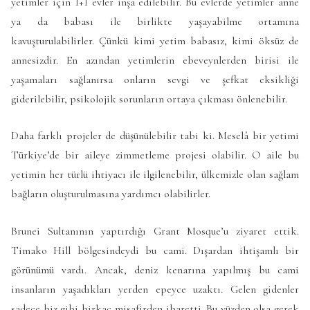
yetimler için 1+1 evler inşa edilebilir. Bu evlerde yetimler anne
ya da babası ile birlikte yaşayabilme ortamına
kavuşturulabilirler. Çünkü kimi yetim babasız, kimi öksüz de
annesizdir. En azından yetimlerin ebeveynlerden birisi ile
yaşamaları sağlanırsa onların sevgi ve şefkat eksikliği
giderilebilir, psikolojik sorunların ortaya çıkması önlenebilir.
Daha farklı projeler de düşünülebilir tabi ki. Meselâ bir yetimi
Türkiye’de bir aileye zimmetleme projesi olabilir. O aile bu
yetimin her türlü ihtiyacı ile ilgilenebilir, ülkemizle olan sağlam
bağların oluşturulmasına yardımcı olabilirler.
Brunei Sultanının yaptırdığı Grant Mosque’u ziyaret ettik.
Timako Hill bölgesindeydi bu cami. Dışardan ihtişamlı bir
görünümü vardı. Ancak, deniz kenarına yapılmış bu cami
insanların yaşadıkları yerden epeyce uzaktı. Gelen gidenler
sadece biz gibi birkaç misafirden ibaretti. Bu yüzden olsa gerek