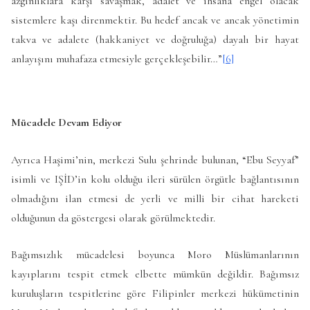
azgınlıklara karşı savaşmak, adalet ve ihsana engel olacak
sistemlere kaşı direnmektir. Bu hedef ancak ve ancak yönetimin
takva ve adalete (hakkaniyet ve doğruluğa) dayalı bir hayat
anlayışını muhafaza etmesiyle gerçekleşebilir…”
[6]
Mücadele Devam Ediyor
Ayrıca Haşimi’nin, merkezi Sulu şehrinde bulunan, “Ebu Seyyaf”
isimli ve IŞİD’in kolu olduğu ileri sürülen örgütle bağlantısının
olmadığını ilan etmesi de yerli ve milli bir cihat hareketi
olduğunun da göstergesi olarak görülmektedir.
Bağımsızlık mücadelesi boyunca Moro Müslümanlarının
kayıplarını tespit etmek elbette mümkün değildir. Bağımsız
kuruluşların tespitlerine göre Filipinler merkezi hükümetinin