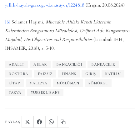
yillik-hayali-gercege-donusuyor/1224818
(Erişim: 20.08.2024)
[6]
Selamet Haşimi,
Mücadele Ahlakı Kendi Liderinin
Kaleminden Bangsamoro Mücadelesi, Orijinal Adı: Bangsamoro
Mujahid, His Objectives and Responsibilities
(İstanbul: IHH,
İNSAMER, 2018), s. 5-10.
ADALET
AHLAK
BANKACILIĞI
BANKACILIK
DOKTORA
FAIZSIZ
FINANS
GIRIŞ
KATILIM
KITAP
MALEZYA
MÜSLÜMAN
SÖMÜRGE
TAKVA
YÜKSEK LISANS
PAYLAŞ