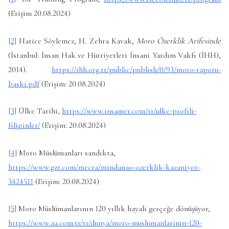
(Erişim 20.08.2024)
[2]
Hatice Söylemez, H. Zehra Kavak,
Moro Özerklik Arifesinde
(İstanbul: İnsan Hak ve Hürriyetleri İnsani Yardım Vakfı (İHH),
2014).
https://ihh.org.tr/public/publish/0/93/moro-raporu-
baski.pdf
(Erişim: 20.08.2024)
[3]
Ülke Tarihi,
https://www.insamer.com/tr/ulke-profili-
filipinler/
(Erişim: 20.08.2024)
[4]
Moro Müslümanları sandıkta,
https://www.gzt.com/mecra/mindanao-ozerklik-kazaniyor-
3424511
(Erişim: 20.08.2024)
[5]
Moro Müslümanlarının 120 yıllık hayali gerçeğe dönüşüyor,
https://www.aa.com.tr/tr/dunya/moro-muslumanlarinin-120-