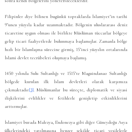
sonra kendi bölgelerini yönetebileceklerdir.
Filipinler diye bilinen bugünkü topraklarda İslamiyet’in tarihi
9’uncu yüzyıla kadar uzanmaktadır. Bölgenin uluslararası deniz
ticaretine uygun olması ile birlikte Müslüman tüccarlar bölgeye
gelip ticari faaliyetlerde bulunmaya başlamışlar. Zamanla bölge
hızlı bir İslamlaşma sürecine girmiş, 15’inci yüzyılın ortalarında
İslami devlet tecrübeleri oluşmaya başlamış.
1450 yılında Sulu Sultanlığı ve 1515’te Maguindanao Sultanlığı
bölgede kurulan ilk İslam devletleri olarak karşımıza
çıkmaktadır
[3]
. Müslümanlar bu süreçte, diplomatik ve siyasi
ilişkilerini evlilikler ve fetihlerle genişletip etkinliklerini
arttırmışlar.
İslamiyet burada Malezya, Endonezya gibi diğer Güneydoğu Asya
ülkelerindeki yayılmasına benzer şekilde ticari vesilelerle