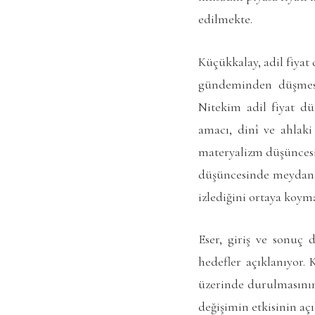
edilmekte.
Küçükkalay, adil fiyat
gündeminden düşmesi
Nitekim adil fiyat d
amacı, dinî ve ahlaki
materyalizm düşüncesin
düşüncesinde meydana 
izlediğini ortaya koym
Eser, giriş ve sonuç 
hedefler açıklanıyor.
üzerinde durulmasının
değişimin etkisinin aç