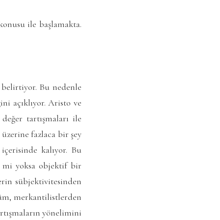
konusu ile başlamakta.
 belirtiyor. Bu nedenle
ni açıklıyor. Aristo ve
değer tartışmaları ile
zerine fazlaca bir şey
içerisinde kalıyor. Bu
 mi yoksa objektif bir
rin sübjektivitesinden
lüm, merkantilistlerden
artışmaların yönelimini