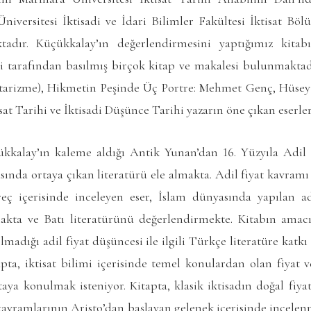
niversitesi İktisadi ve İdari Bilimler Fakültesi İktisat Bö
adır. Küçükkalay’ın değerlendirmesini yaptığımız kitab
eri tarafından basılmış birçok kitap ve makalesi bulunmaktad
etarizme), Hikmetin Peşinde Üç Portre: Mehmet Genç, Hüse
at Tarihi ve İktisadi Düşünce Tarihi yazarın öne çıkan eserle
alay’ın kaleme aldığı Antik Yunan’dan 16. Yüzyıla Adil Fi
ında ortaya çıkan literatürü ele almakta. Adil fiyat kavramı
üreç içerisinde inceleyen eser, İslam dünyasında yapılan adi
akta ve Batı literatürünü değerlendirmekte. Kitabın amac
madığı adil fiyat düşüncesi ile ilgili Türkçe literatüre katkı
apta, iktisat bilimi içerisinde temel konulardan olan fiyat
taya konulmak isteniyor. Kitapta, klasik iktisadın doğal fiya
ı kavramlarının Aristo’dan başlayan gelenek içerisinde incele