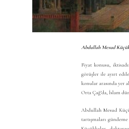
Abdullah Mesud Küçükkal
Fiyat konusu, iktisad
görüşler ile ayırt ed
konular arasında yer a
Orta Çağ’da, İslam dün
Abdullah Mesud Küçükk
tartışmaları gündeme 
Küçükkalay, doktoras