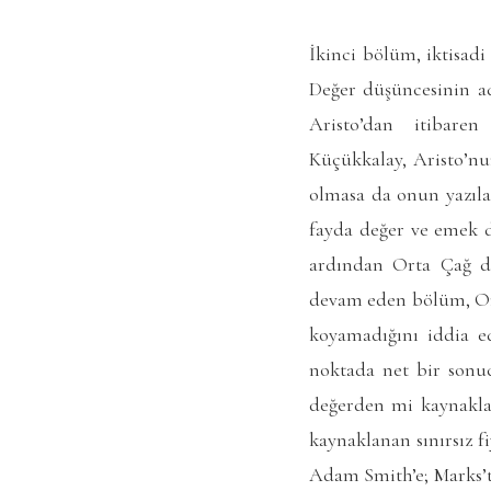
İkinci bölüm, iktisad
Değer düşüncesinin adil
Aristo’dan itibaren
Küçükkalay, Aristo’n
olmasa da onun yazılar
fayda değer ve emek de
ardından Orta Çağ düş
devam eden bölüm, Ort
koyamadığını iddia ed
noktada net bir sonuc
değerden mi kaynaklan
kaynaklanan sınırsız f
Adam Smith’e; Marks’ta