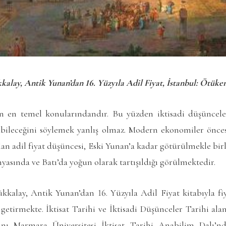
ay, Antik Yunan’dan 16. Yüzyıla Adil Fiyat, İstanbul: Ötüken Y
ın en temel konularındandır. Bu yüzden iktisadi düşüncel
ilebileceğini söylemek yanlış olmaz. Modern ekonomiler önces
lan adil fiyat düşüncesi, Eski Yunan’a kadar götürülmekle bir
yasında ve Batı’da yoğun olarak tartışıldığı görülmektedir.
alay, Antik Yunan’dan 16. Yüzyıla Adil Fiyat kitabıyla f
getirmekte. İktisat Tarihi ve İktisadi Düşünceler Tarihi ala
ını Marmara Üniversitesi İktisat Tarihi Anabilim Dalı’