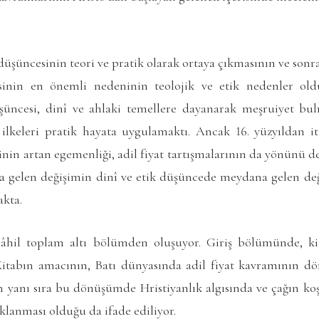
 düşüncesinin teori ve pratik olarak ortaya çıkmasının ve sonr
nin en önemli nedeninin teolojik ve etik nedenler oldu
üşüncesi, dinî ve ahlaki temellere dayanarak meşruiyet bu
 ilkeleri pratik hayata uygulamaktı. Ancak 16. yüzyıldan i
in artan egemenliği, adil fiyat tartışmalarının da yönünü değiş
gelen değişimin dinî ve etik düşüncede meydana gelen deği
akta.
dâhil toplam altı bölümden oluşuyor. Giriş bölümünde, ki
 Kitabın amacının, Batı dünyasında adil fiyat kavramının
 yanı sıra bu dönüşümde Hristiyanlık algısında ve çağın koş
ıklanması olduğu da ifade ediliyor.