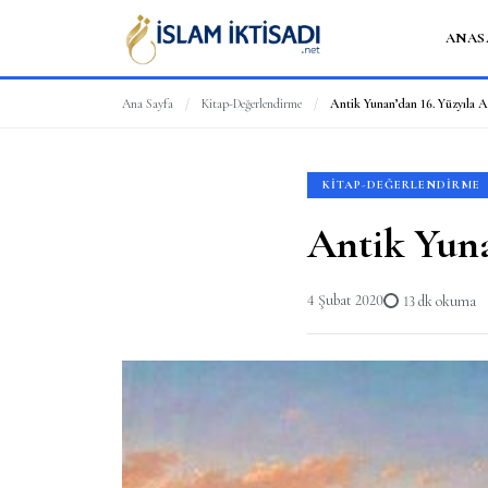
ANAS
Ana Sayfa
/
Kitap-Değerlendirme
/
Antik Yunan’dan 16. Yüzyıla A
KITAP-DEĞERLENDIRME
Antik Yuna
4 Şubat 2020
13 dk okuma