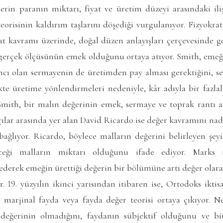
tlerin paranın miktarı, fiyat ve üretim düzeyi arasındaki il
orisinin kaldırım taşlarını döşediği vurgulanıyor. Fizyokra
iyat kavramı üzerinde, doğal düzen anlayışları çerçevesinde 
 gerçek ölçüsünün emek olduğunu ortaya atıyor. Smith, emeğe
cı olan sermayenin de üretimden pay alması gerektiğini, s
kte üretime yönlendirmeleri nedeniyle, kâr adıyla bir fazlal
 Smith, bir malın değerinin emek, sermaye ve toprak rantı ar
tçılar arasında yer alan David Ricardo ise değer kavramını nad
ağlıyor. Ricardo, böylece malların değerini belirleyen şey
eceği malların miktarı olduğunu ifade ediyor. Marks 
ederek emeğin ürettiği değerin bir bölümüne artı değer olar
 19. yüzyılın ikinci yarısından itibaren ise, Ortodoks iktis
marjinal fayda veya fayda değer teorisi ortaya çıkıyor. Neo
 değerinin olmadığını, faydanın sübjektif olduğunu ve bir