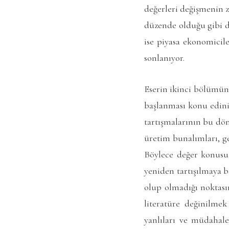
değerleri değişmenin z
düzende olduğu gibi d
ise piyasa ekonomicil
sonlanıyor.
Eserin ikinci bölümünd
başlanması konu edinil
tartışmalarının bu dön
üretim bunalımları, ge
Böylece değer konusu,
yeniden tartışılmaya b
olup olmadığı noktası
literatüre değinilmek
yanlıları ve müdahal