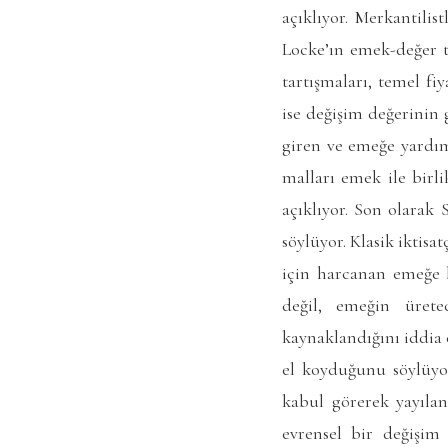
açıklıyor. Merkantilis
Locke’ın emek-değer te
tartışmaları, temel f
ise değişim değerinin
giren ve emeğe yardım
malları emek ile birli
açıklıyor. Son olarak
söylüyor. Klasik iktisa
için harcanan emeğe b
değil, emeğin üret
kaynaklandığını iddia 
el koyduğunu söylüyor.
kabul görerek yayılan 
evrensel bir değişim