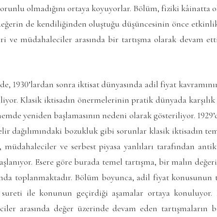
orunlu olmadığını ortaya koyuyorlar. Bölüm, fiziki kâinatta o
eğerin de kendiliğinden oluştuğu düşüncesinin önce etkinlik
eri ve müdahaleciler arasında bir tartışma olarak devam etti
e, 1930’lardan sonra iktisat dünyasında adil fiyat kavramın
iyor. Klasik iktisadın önermelerinin pratik dünyada karşılık
emde yeniden başlamasının nedeni olarak gösteriliyor. 1929’dan
lir dağılımındaki bozukluk gibi sorunlar klasik iktisadın temel
 müdahaleciler ve serbest piyasa yanlıları tarafından antik
aşlanıyor. Esere göre burada temel tartışma, bir malın değerin
nda toplanmaktadır. Bölüm boyunca, adil fiyat konusunun t
 sureti ile konunun geçirdiği aşamalar ortaya konuluyor. 
eciler arasında değer üzerinde devam eden tartışmaların b