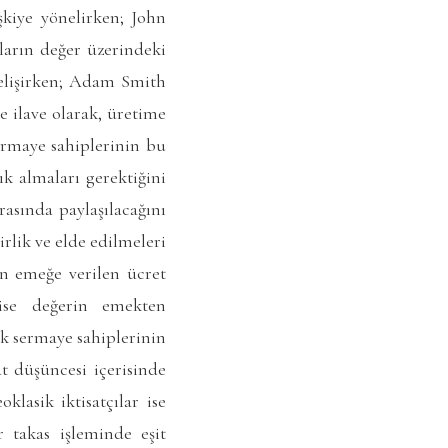
işkiye yönelirken; John
tların değer üzerindeki
gelişirken; Adam Smith
 ilave olarak, üretime
ermaye sahiplerinin bu
ık almaları gerektiğini
asında paylaşılacağını
irlik ve elde edilmeleri
in emeğe verilen ücret
ise değerin emekten
ak sermaye sahiplerinin
at düşüncesi içerisinde
klasik iktisatçılar ise
 takas işleminde eşit