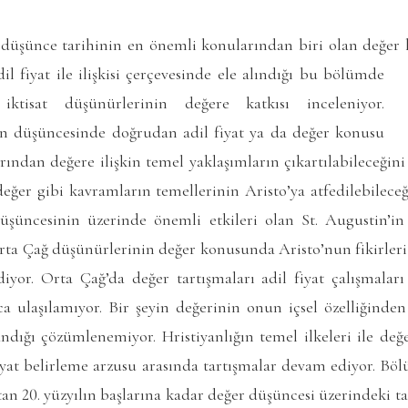
i düşünce tarihinin en önemli konularından biri olan değer 
 fiyat ile ilişkisi
çerçevesinde ele alındığı bu bölümde
 iktisat düşünürlerinin değere katkısı inceleniyor.
un düşüncesinde doğrudan adil fiyat ya da değer konusu
ından değere ilişkin temel yaklaşımların çıkartılabileceğini
ğer gibi kavramların temellerinin Aristo’ya atfedilebileceği
üncesinin üzerinde önemli etkileri olan St. Augustin’in 
a Çağ düşünürlerinin değer konusunda Aristo’nun fikirleri ü
iyor. Orta Çağ’da değer tartışmaları adil fiyat çalışmaları 
a ulaşılamıyor. Bir şeyin değerinin onun içsel özelliğinden
dığı çözümlenemiyor. Hristiyanlığın temel ilkeleri ile değe
iyat belirleme arzusu arasında tartışmalar devam ediyor. Bö
n 20. yüzyılın başlarına kadar değer düşüncesi üzerindeki t