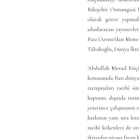
Eskişehir Osmangazi Ü
olarak görev yapmakt
uluslararası yayınevl
Faiz (Aristo’dan Mon
Tabakoğlu, Dünya İktis
Abdullah Mesud Küçükk
konusunda Batı dünyas
tartışmaları tarihî s
kapsamı dışında tutm
yeterince çalışmanın ol
katkının yanı sıra kit
tarihî kökenleri de or
iktisadın piyasa fiyat