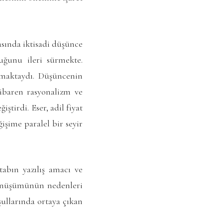
asında iktisadi düşünce
ğunu ileri sürmekte.
lmaktaydı. Düşüncenin
tibaren rasyonalizm ve
tirdi. Eser, adil fiyat
şime paralel bir seyir
tabın yazılış amacı ve
 dönüşümünün nedenleri
ullarında ortaya çıkan