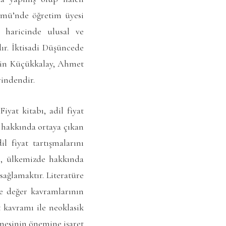
lümü’nde öğretim üyesi
ı haricinde ulusal ve
ır. İktisadi Düşüncede
yin Küçükkalay, Ahmet
rindendir.
yat kitabı, adil fiyat
 hakkında ortaya çıkan
l fiyat tartışmalarını
ı, ülkemizde hakkında
 sağlamaktır. Literatüre
 ve değer kavramlarının
t kavramı ile neoklasik
nmesinin önemine işaret