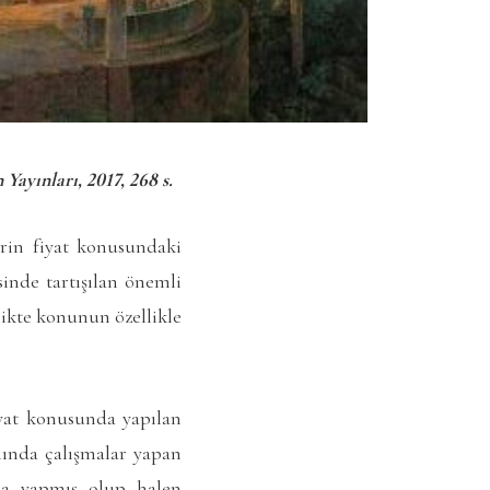
ayınları, 2017, 268 s.
erin fiyat konusundaki
inde tartışılan önemli
likte konunun özellikle
iyat konusunda yapılan
nında çalışmalar yapan
nda yapmış olup halen