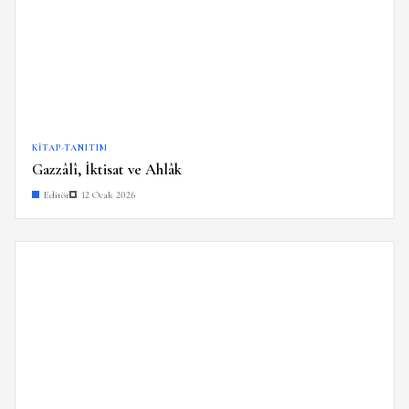
KITAP-TANITIM
Gazzâlî, İktisat ve Ahlâk
Editör
12 Ocak 2026