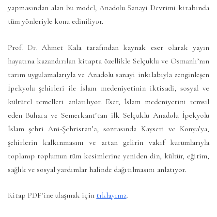
yapmasından alan bu model, Anadolu Sanayi Devrimi kitabında
tüm yönleriyle konu ediniliyor.
Prof. Dr. Ahmet Kala tarafından kaynak eser olarak yayın
hayatına kazandırılan kitapta özellikle Selçuklu ve Osmanlı’nın
tarım uygulamalarıyla ve Anadolu sanayi inkılabıyla zenginleşen
İpekyolu şehirleri ile İslam medeniyetinin iktisadi, sosyal ve
kültürel temelleri anlatılıyor. Eser, İslam medeniyetini temsil
eden Buhara ve Semerkant’tan ilk Selçuklu Anadolu İpekyolu
İslam şehri Ani-Şehristan’a, sonrasında Kayseri ve Konya’ya,
şehirlerin kalkınmasını ve artan gelirin vakıf kurumlarıyla
toplanıp toplumun tüm kesimlerine yeniden din, kültür, eğitim,
sağlık ve sosyal yardımlar halinde dağıtılmasını anlatıyor.
Kitap PDF’ine ulaşmak için
tıklayınız
.