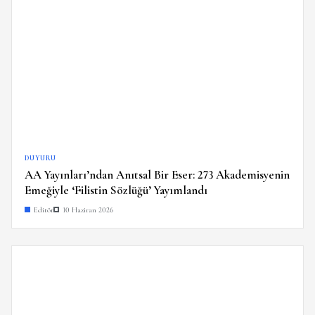
DUYURU
AA Yayınları’ndan Anıtsal Bir Eser: 273 Akademisyenin
Emeğiyle ‘Filistin Sözlüğü’ Yayımlandı
Editör
10 Haziran 2026