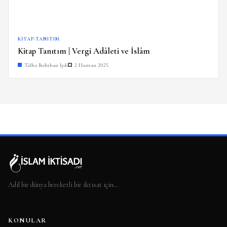
KITAP-TANITIM
Kitap Tanıtım | Vergi Adâleti ve İslâm
Talha Bedirhan Işık
2 Haziran 2025
Adil bir dünya bereketli bir iktisat için…
KONULAR