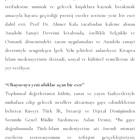
istifadesine sunmak ve gelecek kuşaklara kaynak bırakmak
amacıyla hayata geçirdiği prestij eserler serisine yeni bir eser
dahil etti. Prof. Dr. Ahmet Kala tarafından kaleme alınan
Anadolu Sanayi Devrimi kitabında, özellikle Selçuklu ve
Osmanlı dönemindeki tarım uygulamaları ve Anadolu sanayi
devrimiyle zenginleşen İpek Yolu şehirleri anlatılıyor. Kitapta
İslam medeniyetinin iktisadi, sosyal ve kültürel temellerine de
yer veriliyor.
“Okuyucuya yeni ufuklar açan bir eser”
Toplumsal değerlerimizi kültür, sanat ve yayın faaliyetleriyle
muhafaza edip gelecek nesillere aktarmayı gaye edindiklerini
belirten Kuveyt Türk İK, Strateji ve Dijital Dönüşümden
Sorumlu Genel Müdür Yardımcısı Aslan Demir, “Bu gaye
doğrultusunda Türk-İslam medeniyetine ait önemli mimari
eserlerin restorasyonunu ve tefrişini gerçekleştiriyor,