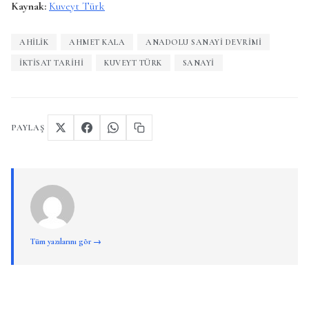
Kaynak:
Kuveyt Türk
AHILIK
AHMET KALA
ANADOLU SANAYI DEVRIMI
İKTISAT TARIHI
KUVEYT TÜRK
SANAYI
PAYLAŞ
Tüm yazılarını gör →