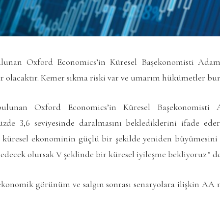
ulunan Oxford Economics’in Küresel Başekonomisti Adam 
ar olacaktır. Kemer sıkma riski var ve umarım hükümetler bun
bulunan Oxford Economics’in Küresel Başekonomisti A
zde 3,6 seviyesinde daralmasını beklediklerini ifade ede
 küresel ekonominin güçlü bir şekilde yeniden büyümesini 
 edecek olursak V şeklinde bir küresel iyileşme bekliyoruz.” de
ekonomik görünüm ve salgın sonrası senaryolara ilişkin AA 