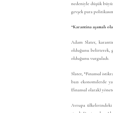
nedeniyle düşük büyüm
gevşek para politikası
“Karantina aşamalı ola
Adam Slater, karanti
olduğunu belirterek, 
olduğunu vurguladı.
Slater, “Finansal isti
bazı ekonomilerde ya
(finansal olarak) yöne
Avrupa ülkelerindeki 