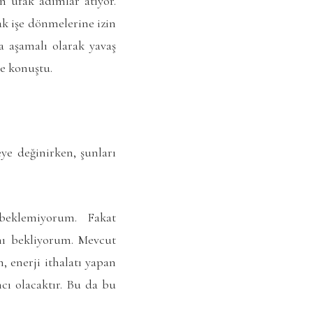
n ufak adımlar atıyor.
ak işe dönmelerine izin
a aşamalı olarak yavaş
de konuştu.
eye değinirken, şunları
 beklemiyorum. Fakat
ını bekliyorum. Mevcut
 enerji ithalatı yapan
mcı olacaktır. Bu da bu