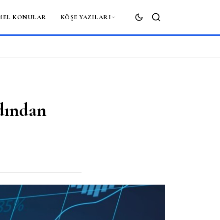
MEL KONULAR
KÖŞE YAZILARI
ARA
dından