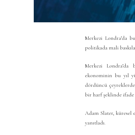
Merkezi Londra’da b
politikada mali baskıl
Merkezi Londra’da 
ekonominin bu yıl yü
dördüncü çeyreklerde
bir harf şeklinde ifade
Adam Slater, küresel 
yanıtladı.