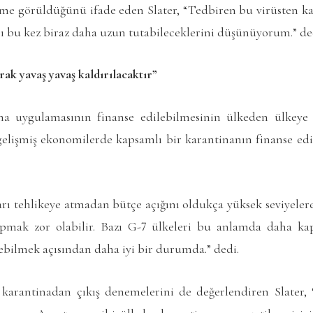
e görüldüğünü ifade eden Slater, “Tedbiren bu virüsten ka
nı bu kez biraz daha uzun tutabileceklerini düşünüyorum.” de
rak yavaş yavaş kaldırılacaktır”
na uygulamasının finanse edilebilmesinin ülkeden ülkey
gelişmiş ekonomilerde kapsamlı bir karantinanın finanse 
krarı tehlikeye atmadan bütçe açığını oldukça yüksek seviyelere
pmak zor olabilir. Bazı G-7 ülkeleri bu anlamda daha kap
tebilmek açısından daha iyi bir durumda.” dedi.
karantinadan çıkış denemelerini de değerlendiren Slater,