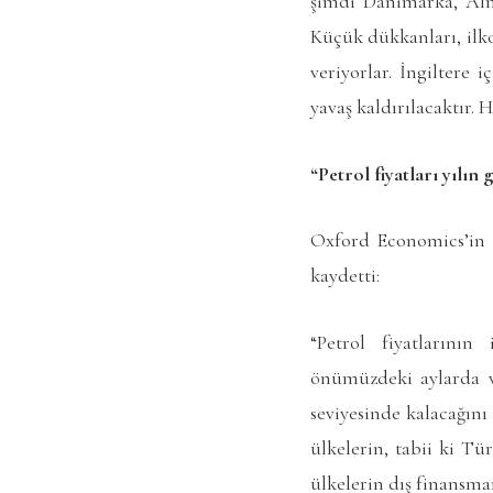
şimdi Danimarka, Alma
Küçük dükkanları, ilko
veriyorlar. İngiltere
yavaş kaldırılacaktır. 
“Petrol fiyatları yılın
Oxford Economics’in Kü
kaydetti:
“Petrol fiyatlarını
önümüzdeki aylarda ve
seviyesinde kalacağın
ülkelerin, tabii ki Tü
ülkelerin dış finansma