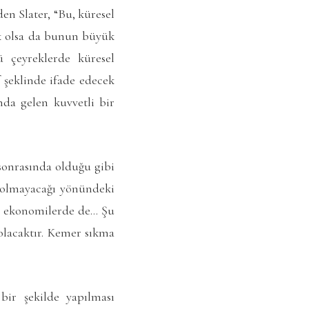
en Slater, “Bu, küresel
k olsa da bunun büyük
 çeyreklerde küresel
 şeklinde ifade edecek
nda gelen kuvvetli bir
 sonrasında olduğu gibi
 olmayacağı yönündeki
miş ekonomilerde de… Şu
 olacaktır. Kemer sıkma
bir şekilde yapılması