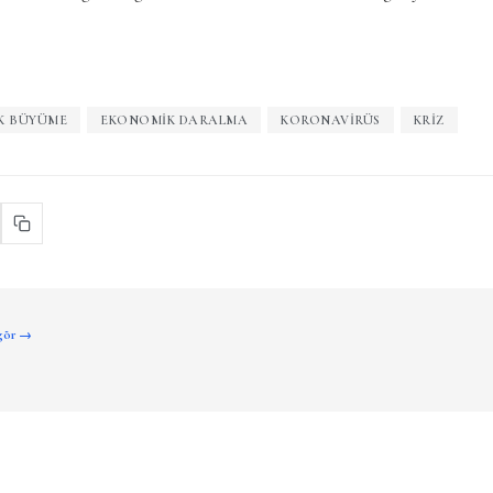
K BÜYÜME
EKONOMIK DARALMA
KORONAVIRÜS
KRIZ
 gör →