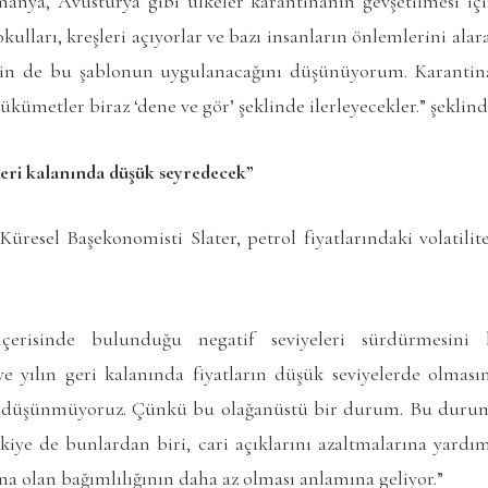
nya, Avusturya gibi ülkeler karantinanın gevşetilmesi içi
kulları, kreşleri açıyorlar ve bazı insanların önlemlerini alar
 için de bu şablonun uygulanacağını düşünüyorum. Karantin
Hükümetler biraz ‘dene ve gör’ şeklinde ilerleyecekler.” şeklin
 geri kalanında düşük seyredecek”
resel Başekonomisti Slater, petrol fiyatlarındaki volatilit
n içerisinde bulunduğu negatif seviyeleri sürdürmesini
 yılın geri kalanında fiyatların düşük seviyelerde olmas
ı düşünmüyoruz. Çünkü bu olağanüstü bir durum. Bu durum,
rkiye de bunlardan biri, cari açıklarını azaltmalarına yardı
na olan bağımlılığının daha az olması anlamına geliyor.”