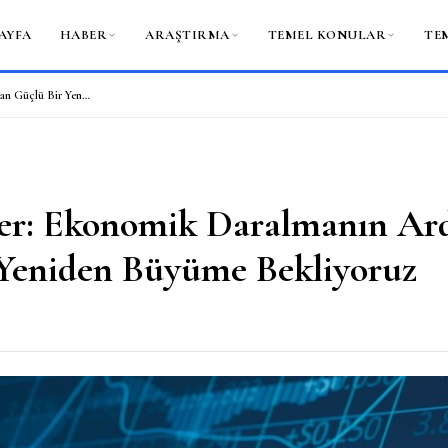
AYFA
HABER
ARAŞTIRMA
TEMEL KONULAR
TE
Adam Slater: Ekonomik Daralmanın Ardından Güçlü Bir Yeniden Büyüme Bekliyoruz
er: Ekonomik Daralmanın Ar
 Yeniden Büyüme Bekliyoruz