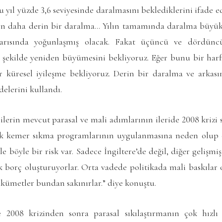
yıl yüzde 3,6 seviyesinde daralmasını beklediklerini ifade ed
n daha derin bir daralma… Yılın tamamında daralma büyü
yarısında yoğunlaşmış olacak. Fakat üçüncü ve dördüncü
şekilde yeniden büyümesini bekliyoruz. Eğer bunu bir harf
r küresel iyileşme bekliyoruz. Derin bir daralma ve arkası
elerini kullandı.
ilerin mevcut parasal ve mali adımlarının ileride 2008 krizi
cek kemer sıkma programlarının uygulanmasına neden olup
kle böyle bir risk var. Sadece İngiltere’de değil, diğer geliş
k borç oluşturuyorlar. Orta vadede politikada mali baskılar
kümetler bundan sakınırlar.” diye konuştu.
 2008 krizinden sonra parasal sıkılaştırmanın çok hızlı 