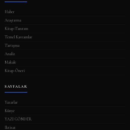
m
a
Haber
s
Araştırma
ı
Kitap-Tanıtım
Temel Kavramlar
Tartışma
Analiz
Makale
Kitap-Öneri
SAYFALAR
Yazarlar
Künye
YAZI GÖNDER
İktisat