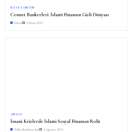
KITAP-TANITIM
Cennet Bankerleri: İslami Finansın Gizli Dünyası
Editör
2 Ekim 2023
ANALIZ
İnsani Krizlerde İslami Sosyal Finansın Rolü
Talha Bedirhan Işık
2 Ağustos 2023