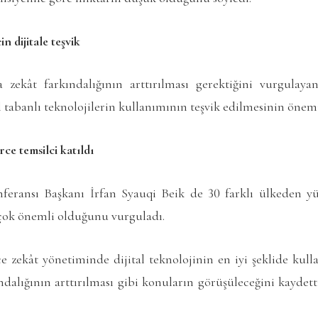
in dijitale teşvik
 zekât farkındalığının arttırılması gerektiğini vurgulaya
l tabanlı teknolojilerin kullanımının teşvik edilmesinin önemin
rce temsilci katıldı
eransı Başkanı İrfan Syauqi Beik de 30 farklı ülkeden yü
 çok önemli olduğunu vurguladı.
ce zekât yönetiminde dijital teknolojinin en iyi şeklide kulla
ındalığının arttırılması gibi konuların görüşüleceğini kaydett