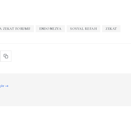
A ZEKAT FORUMU
ENDONEZYA
SOSYAL REFAH
ZEKAT
 gör →