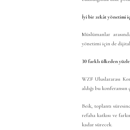
İyi bir zekât yönetimi iç
Müslümanlar arasında
yönetimi için de dijita
30 farklı ülkeden yüzle
WZF Uluslararası Konf
aldığı bu konferansın
Beik, toplantı süresin
refaha katkısı ve fark
kadar sürecek.