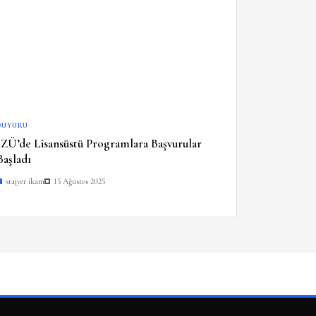
DUYURU
İZÜ’de Lisansüstü Programlara Başvurular
Başladı
stajyer ikam
15 Ağustos 2025