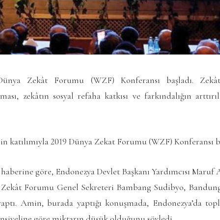
Dünya Zekât Forumu (WZF) Konferansı başladı. Zekât 
lması, zekâtın sosyal refaha katkısı ve farkındalığın arttır
in katılımıyla 2019 Dünya Zekat Forumu (WZF) Konferansı ba
 haberine göre, Endonezya Devlet Başkanı Yardımcısı Maruf A
 Zekât Forumu Genel Sekreteri Bambang Sudibyo, Bandun
 yaptı. Amin, burada yaptığı konuşmada, Endonezya’da top
nsiyeline göre miktarın düşük olduğunu söyledi.