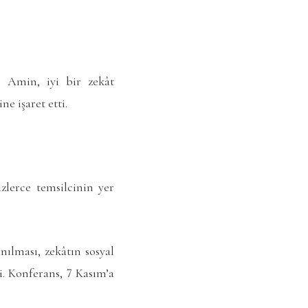
n Amin, iyi bir zekât
e işaret etti.
zlerce temsilcinin yer
nılması, zekâtın sosyal
i. Konferans, 7 Kasım’a