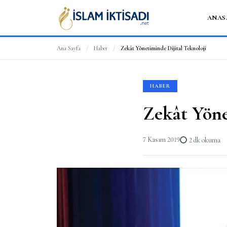
ANAS
Ana Sayfa
/
Haber
/
Zekât Yönetiminde Dijital Teknoloji
HABER
Zekât Yöne
7 Kasım 2019
2 dk okuma