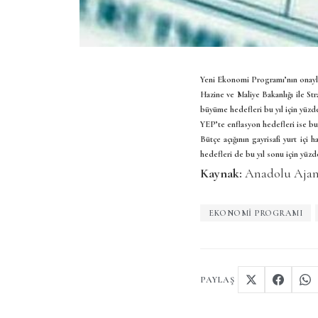
Yeni Ekonomi Programı’nın onayla
Hazine ve Maliye Bakanlığı ile St
büyüme hedefleri bu yıl için yüzde
YEP’te enflasyon hedefleri ise bu yı
Bütçe açığının gayrisafi yurt içi 
hedefleri de bu yıl sonu için yüzde
Kaynak:
Anadolu Ajan
EKONOMI PROGRAMI
PAYLAŞ