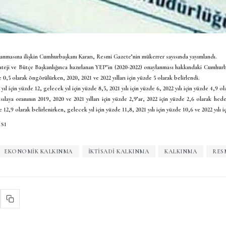
nmasına ilişkin Cumhurbaşkanı Kararı, Resmi Gazete’nin mükerrer sayısında yayımlandı.
rateji ve Bütçe Başkanlığınca hazırlanan YEP’in (2020-2022) onaylanması hakkındaki Cumh
 0,5 olarak öngörülürken, 2020, 2021 ve 2022 yılları için yüzde 5 olarak belirlendi.
l için yüzde 12, gelecek yıl için yüzde 8,5, 2021 yılı için yüzde 6, 2022 yılı için yüzde 4,9 ola
hasılaya oranının 2019, 2020 ve 2021 yılları için yüzde 2,9’ar, 2022 için yüzde 2,6 olarak hed
 12,9 olarak belirlenirken, gelecek yıl için yüzde 11,8, 2021 yılı için yüzde 10,6 ve 2022 yılı i
sı
EKONOMIK KALKINMA
İKTISADI KALKINMA
KALKINMA
RES