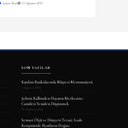
stajyer ikam
15 Ağustos 2025
SON YAZILAR
Katılım Bankalarında Müşteri Memnuniyeti
3 Ağustos 2026
Şehrin Kalbinden Hayatın Merkezine:
Camileri Yeniden Düşünmek
30 Temmuz 2026
Semavi Ölçü ve Dünyevi Terazi: İrade
Kesişiminde Fiyatların Doğası