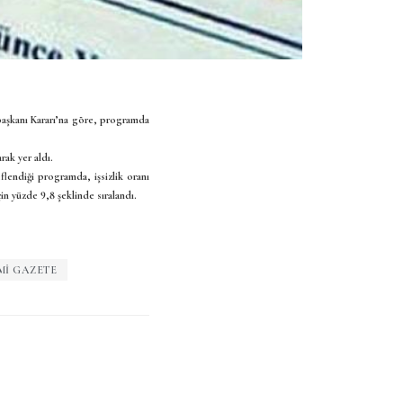
urbaşkanı Kararı’na göre, programda
rak yer aldı.
eflendiği programda, işsizlik oranı
çin yüzde 9,8 şeklinde sıralandı.
MI GAZETE