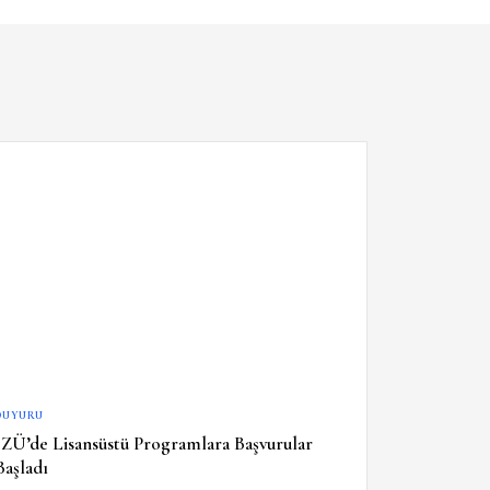
DUYURU
İZÜ’de Lisansüstü Programlara Başvurular
Başladı