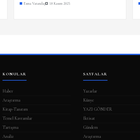
Esma Vatandaş
18 Kasım 2025
KONULAR
SAYFALAR
Haber
Yazarlar
Araştırma
Künye
Kitap-Tanıtım
YAZI GÖNDER
Temel Kavramlar
İktisat
Tartışma
Gündem
Analiz
Araştırma