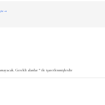
 gör →
anmayacak.
Gerekli alanlar
*
ile işaretlenmişlerdir