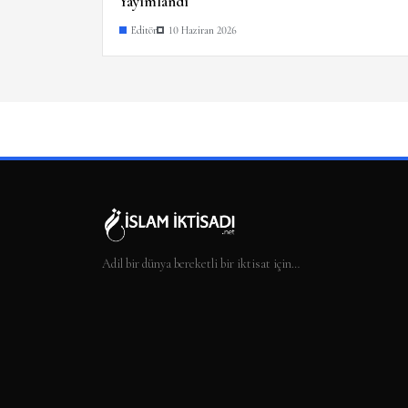
Yayımlandı
Editör
10 Haziran 2026
Adil bir dünya bereketli bir iktisat için…