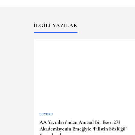
İLGILI YAZILAR
DUYURU
AA Yayınları’ndan Anıtsal Bir Eser: 273
Akademisyenin Emeğiyle ‘Filistin Sözlüğü’