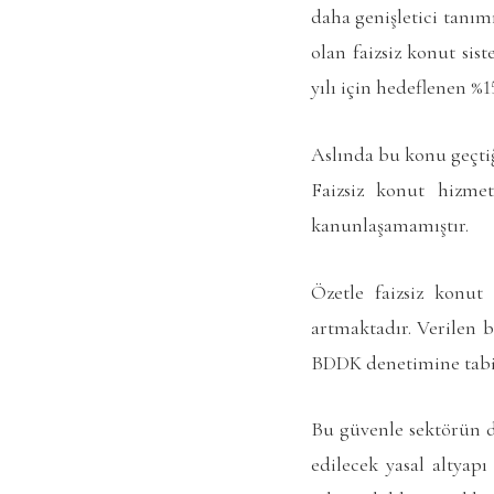
daha genişletici tanımı
olan faizsiz konut sis
yılı için hedeflenen %1
Aslında bu konu geçtiğ
Faizsiz konut hizme
kanunlaşamamıştır.
Özetle faizsiz konut
artmaktadır. Verilen 
BDDK denetimine tabi o
Bu güvenle sektörün da
edilecek yasal altyap