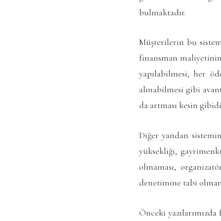
bulmaktadır.
Müşterilerin bu sistem
finansman maliyetinin 
yapılabilmesi, her ö
alınabilmesi gibi avan
da artması kesin gibidi
Diğer yandan sistemin 
yüksekliği, gayrimenku
olmaması, organizatö
denetimine tabi olmama
Önceki yazılarımızda f