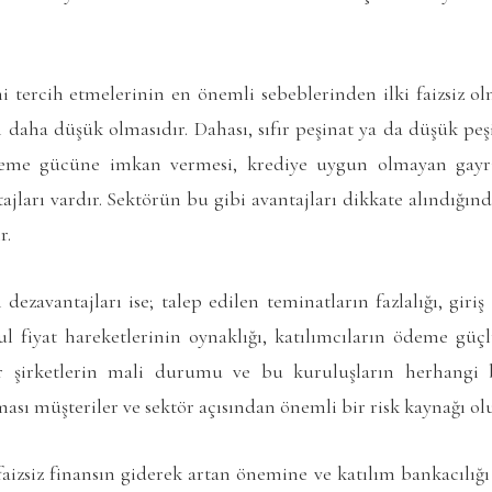
i tercih etmelerinin en önemli sebeblerinden ilki faizsiz olm
daha düşük olmasıdır. Dahası, sıfır peşinat ya da düşük peşi
deme gücüne imkan vermesi, krediye uygun olmayan gayr
tajları vardır. Sektörün bu gibi avantajları dikkate alındığınd
r.
dezavantajları ise; talep edilen teminatların fazlalığı, giri
l fiyat hareketlerinin oynaklığı, katılımcıların ödeme güçl
r şirketlerin mali durumu ve bu kuruluşların herhangi 
sı müşteriler ve sektör açısından önemli bir risk kaynağı ol
aizsiz finansın giderek artan önemine ve katılım bankacılığı