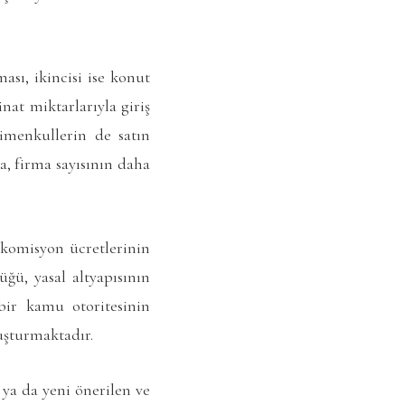
ası, ikincisi ise konut
nat miktarlarıyla giriş
imenkullerin de satın
a, firma sayısının daha
ş komisyon ücretlerinin
üğü, yasal altyapısının
bir kamu otoritesinin
uşturmaktadır.
 ya da yeni önerilen ve