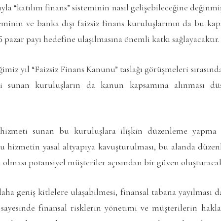
yla “katılım finans” sisteminin nasıl gelişebileceğine değinmi
teminin ve banka dışı faizsiz finans kuruluşlarının da bu ka
5 pazar payı hedefine ulaşılmasına önemli katkı sağlayacaktır.
imiz yıl “Faizsiz Finans Kanunu” taslağı görüşmeleri sırasın
ti sunan kuruluşların da kanun kapsamına alınması d
 hizmeti sunan bu kuruluşlara ilişkin düzenleme yapma 
bu hizmetin yasal altyapıya kavuşturulması, bu alanda düzen
lması potansiyel müşteriler açısından bir güven oluşturacak
ha geniş kitlelere ulaşabilmesi, finansal tabana yayılması da
ı sayesinde finansal risklerin yönetimi ve müşterilerin hak