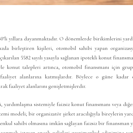
80’li yıllara dayanmaktadır. O dönemlerde birikimlerini yard
zda birleştiren kişileri, otomobil sahibi yapan organizas
a çıkarılan 5582 sayılı yasayla sağlanan ipotekli konut finan
iyle konut talepleri artınca, otomobil finansmanı için gr
faaliyet alanlarına katmışlardır. Böylece o güne kadar o
ak faaliyet alanlarını genişletmişlerdir.
i, yardımlaşma sistemiyle faizsiz konut finansmanı veya diğer
stemi modeli; bir organizatör şirket aracılığıyla bireylerin ya
imenkul sahibi olmasına imkân sağlayan faizsiz bir finansman y
 yapmak isteyen ancak gelirleri gayrimenkul edinimine yet