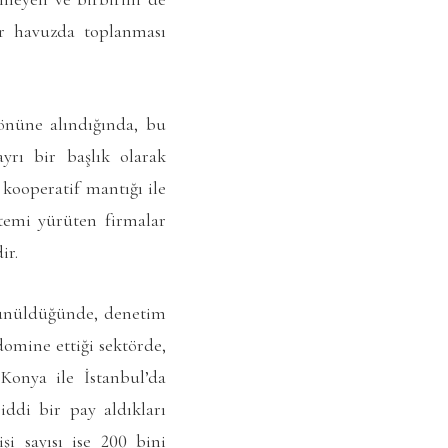
ir havuzda toplanması
önüne alındığında, bu
ayrı bir başlık olarak
 kooperatif mantığı ile
stemi yürüten firmalar
ir.
üşünüldüğünde, denetim
omine ettiği sektörde,
 Konya ile İstanbul’da
ddi bir pay aldıkları
i sayısı ise 200 bini