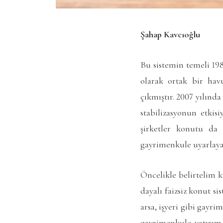
Şahap Kavcıoğlu
Bu sistemin temeli 19
olarak ortak bir havu
çıkmıştır. 2007 yılınd
stabilizasyonun etkis
şirketler konutu da 
gayrimenkule uyarlayar
Öncelikle belirtelim k
dayalı faizsiz konut si
arsa, işyeri gibi gayr
gayrimenkule yatırım