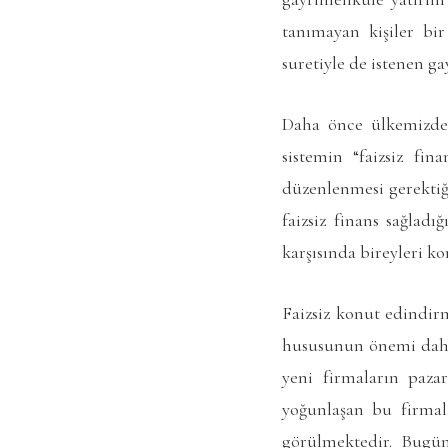
tanımayan kişiler bi
suretiyle de istenen g
Daha önce ülkemizde 
sistemin “faizsiz fin
düzenlenmesi gerektiği
faizsiz finans sağlad
karşısında bireyleri 
Faizsiz konut edindir
hususunun önemi daha 
yeni firmaların pazar
yoğunlaşan bu firmal
görülmektedir. Bugün