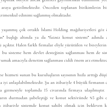
r araya getirilmektedir. Önceden toplanan birikimlerin b
ayrimenkul edinimi sağlanmış olmaktadır.
yaşanmış çok ortaklı İslami Holding mağduriyetleri göz 
ans” başlığı altında ya da “faizsiz konut sistemi” adında 
 açıktır. Halen farklı firmalar eliyle yürütülen ve bireylerin
ığı bu sisteme hem devlet desteğinin sağlanması hem de si
korumak amacıyla denetim sağlanması ciddi önem arz etmekted
me hizmeti sunan bu kuruluşların sayısının hızla arttığı d
iyi anlaşılabilmektedir. Şu an itibariyle 4 büyük firmanın d
a girmesiyle toplamda 15 civarında firmaya ulaşılmıştır.
arın durmadan şubeleştiği ve konut sektöründe %5 gibi ci
 itibariyle sistemde konut sahibi olmak için bekleyen kiş