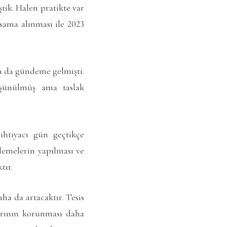
ştik. Halen pratikte var
psama alınması ile 2023
da da gündeme gelmişti.
üşünülmüş ama taslak
ihtiyacı gün geçtikçe
lemelerin yapılması ve
tır.
ha da artacaktır. Tesis
larının korunması daha