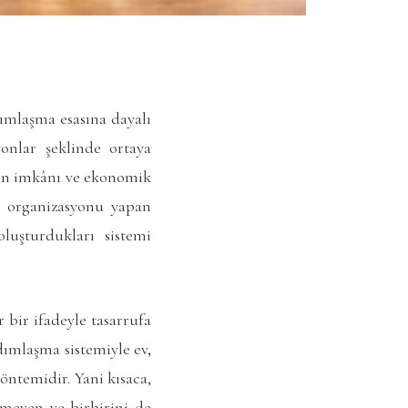
ımlaşma esasına dayalı
yonlar şeklinde ortaya
sman imkânı ve ekonomik
up organizasyonu yapan
luşturdukları sistemi
 bir ifadeyle tasarrufa
rdımlaşma sistemiyle ev,
öntemidir. Yani kısaca,
meyen ve birbirini de