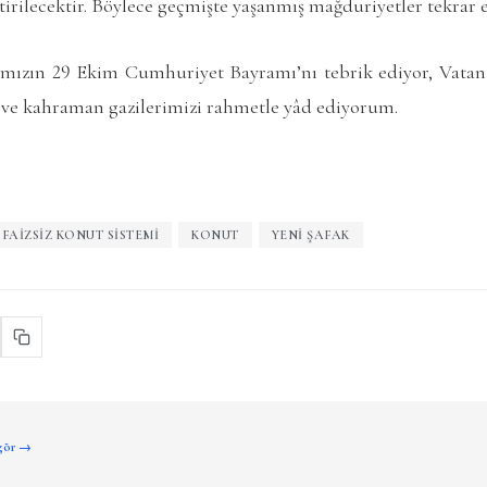
ştirilecektir. Böylece geçmişte yaşanmış mağduriyetler tekrar 
ımızın 29 Ekim Cumhuriyet Bayramı’nı tebrik ediyor, Vatan
i ve kahraman gazilerimizi rahmetle yâd ediyorum.
FAIZSIZ KONUT SISTEMI
KONUT
YENI ŞAFAK
 gör →