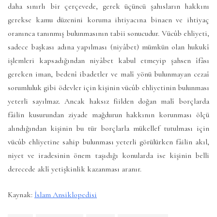
daha sınırlı bir çerçevede, gerek üçüncü şahısların hakkını
gerekse kamu düzenini koruma ihtiyacına binaen ve ihtiyaç
oranınca tanınmış bulunmasının tabii sonucudur. Vücûb ehliyeti,
sadece başkası adına yapılması (niyâbet) mümkün olan hukukî
işlemleri kapsadığından niyâbet kabul etmeyip şahsen îfâsı
gereken iman, bedenî ibadetler ve malî yönü bulunmayan cezaî
sorumluluk gibi ödevler için kişinin vücûb ehliyetinin bulunması
yeterli sayılmaz. Ancak haksız fiilden doğan malî borçlarda
fâilin kusurundan ziyade mağdurun hakkının korunması ölçü
alındığından kişinin bu tür borçlarla mükellef tutulması için
vücûb ehliyetine sahip bulunması yeterli görülürken fâilin akıl,
niyet ve iradesinin önem taşıdığı konularda ise kişinin belli
derecede aklî yetişkinlik kazanması aranır.
Kaynak:
İslam Ansiklopedisi