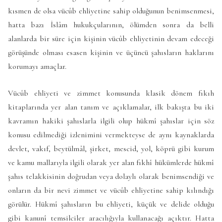
kısmen de olsa vücûb ehliyetine sahip olduğunun benimsenmesi,
hatta bazı İslâm hukukçularının, ölümden sonra da belli
alanlarda bir süre için kişinin vücûb ehliyetinin devam edeceği
görüşünde olması esasen kişinin ve üçüncü şahısların haklarını
korumayı amaçlar.
Vücûb ehliyeti ve zimmet konusunda klasik dönem fıkıh
kitaplarında yer alan tanım ve açıklamalar, ilk bakışta bu iki
kavramın hakiki şahıslarla ilgili olup hükmî şahıslar için söz
konusu edilmediği izlenimini vermekteyse de aynı kaynaklarda
devlet, vakıf, beytülmâl, şirket, mescid, yol, köprü gibi kurum
ve kamu mallarıyla ilgili olarak yer alan fıkhî hükümlerde hükmî
şahıs telakkisinin doğrudan veya dolaylı olarak benimsendiği ve
onların da bir nevi zimmet ve vücûb ehliyetine sahip kılındığı
görülür. Hükmî şahısların bu ehliyeti, küçük ve delide olduğu
gibi kanunî temsilciler aracılığıyla kullanacağı açıktır. Hatta