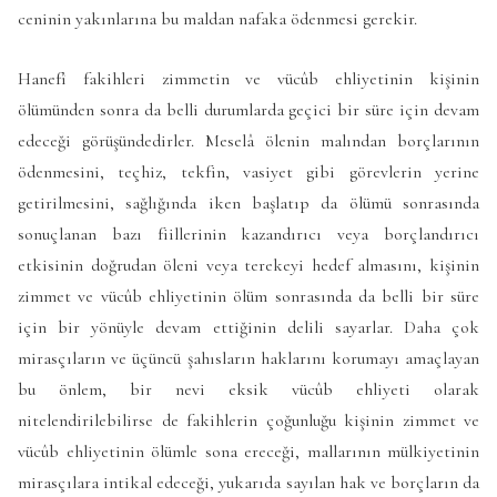
ceninin yakınlarına bu maldan nafaka ödenmesi gerekir.
Hanefî fakihleri zimmetin ve vücûb ehliyetinin kişinin
ölümünden sonra da belli durumlarda geçici bir süre için devam
edeceği görüşündedirler. Meselâ ölenin malından borçlarının
ödenmesini, teçhiz, tekfin, vasiyet gibi görevlerin yerine
getirilmesini, sağlığında iken başlatıp da ölümü sonrasında
sonuçlanan bazı fiillerinin kazandırıcı veya borçlandırıcı
etkisinin doğrudan öleni veya terekeyi hedef almasını, kişinin
zimmet ve vücûb ehliyetinin ölüm sonrasında da belli bir süre
için bir yönüyle devam ettiğinin delili sayarlar. Daha çok
mirasçıların ve üçüncü şahısların haklarını korumayı amaçlayan
bu önlem, bir nevi eksik vücûb ehliyeti olarak
nitelendirilebilirse de fakihlerin çoğunluğu kişinin zimmet ve
vücûb ehliyetinin ölümle sona ereceği, mallarının mülkiyetinin
mirasçılara intikal edeceği, yukarıda sayılan hak ve borçların da