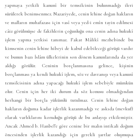
yapmaya yetkili kanunî bir temsilcinin bulunmadığı ileri
sürülerek benimsenmez. Nazariyede, cenin lehine doğan hakların
ve malların muhafazası için vasî veya yed-i emîn tayin edilmesi
câiz görülmüşse de fakihlerin çoğunluğu ona cenin adına hukukî
işlem yapma yetkisi tanımaz. Fakat Mâlikî mezhebinde bu
kimsenin cenin lehine hibeyi de kabul edebileceği görüşü vardır
ve bunun bazı İslâm ülkelerinin son dönem kanunlarında da yer
aldığı görülür. Ceninin borçlanmasına gelince, kişinin
borçlanması ya kendi hukukî işlem, söz ve davranışı veya kanunî
temsilcisinin adına yapacağı hukukî işlem sebebiyle mümkün
olur. Cenin için her iki durum da söz konusu olmadığından
herhangi bir borçla yükümlü tutulmaz. Cenin lehine doğan
hakların doğuma kadar işlerlik kazanmadığı ve askıda (mevkuf)
olarak varlıklarını koruduğu görüşü de bu anlayışı etkilemiştir.
Ancak Ahmed b. Hanbel’e göre cenine bir malın intikali doğum
öncesinden işlerlik kazandığı için gerekli şartlar oluşmuşsa