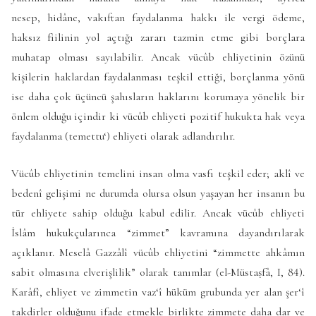
nesep, hidâne, vakıftan faydalanma hakkı ile vergi ödeme,
haksız fiilinin yol açtığı zararı tazmin etme gibi borçlara
muhatap olması sayılabilir. Ancak vücûb ehliyetinin özünü
kişilerin haklardan faydalanması teşkil ettiği, borçlanma yönü
ise daha çok üçüncü şahısların haklarını korumaya yönelik bir
önlem olduğu içindir ki vücûb ehliyeti pozitif hukukta hak veya
faydalanma (temettu‘) ehliyeti olarak adlandırılır.
Vücûb ehliyetinin temelini insan olma vasfı teşkil eder; aklî ve
bedenî gelişimi ne durumda olursa olsun yaşayan her insanın bu
tür ehliyete sahip olduğu kabul edilir. Ancak vücûb ehliyeti
İslâm hukukçularınca “zimmet” kavramına dayandırılarak
açıklanır. Meselâ Gazzâlî vücûb ehliyetini “zimmette ahkâmın
sabit olmasına elverişlilik” olarak tanımlar (
el-Müstaṣfâ
, I, 84).
Karâfî, ehliyet ve zimmetin vaz‘î hüküm grubunda yer alan şer‘î
takdirler olduğunu ifade etmekle birlikte zimmete daha dar ve