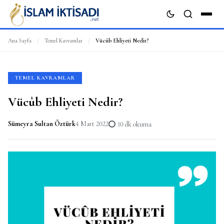
Ana Sayfa
/
Temel Kavramlar
/
Vücûb Ehliyeti Nedir?
ARA
TEMEL KAVRAMLAR
Vücûb Ehliyeti Nedir?
Sümeyra Sultan Öztürk
4 Mart 2022
10 dk okuma