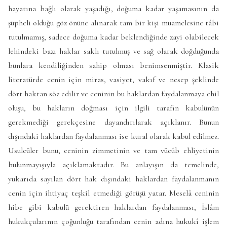
hayatına bağlı olarak yaşadığı, doğuma kadar yaşamasının da
şüpheli olduğu göz önüne alınarak tam bir kişi muamelesine tâbi
tutulmamış, sadece doğuma kadar beklendiğinde zayi olabilecek
lehindeki bazı haklar saklı tutulmuş ve sağ olarak doğduğunda
bunlara kendiliğinden sahip olması benimsenmiştir. Klasik
literatürde cenin için miras, vasiyet, vakıf ve nesep şeklinde
dört haktan söz edilir ve ceninin bu haklardan faydalanmaya ehil
oluşu, bu hakların doğması için ilgili tarafın kabulünün
gerekmediği gerekçesine dayandırılarak açıklanır. Bunun
dışındaki haklardan faydalanması ise kural olarak kabul edilmez.
Usulcüler bunu, ceninin zimmetinin ve tam vücûb ehliyetinin
bulunmayışıyla açıklamaktadır. Bu anlayışın da temelinde,
yukarıda sayılan dört hak dışındaki haklardan faydalanmanın
cenin için ihtiyaç teşkil etmediği görüşü yatar. Meselâ ceninin
hibe gibi kabulü gerektiren haklardan faydalanması, İslâm
hukukçularının çoğunluğu tarafından cenin adına hukukî işlem