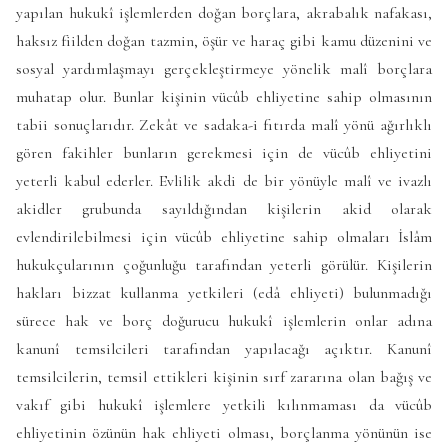
yapılan hukukî işlemlerden doğan borçlara, akrabalık nafakası,
haksız fiilden doğan tazmin, öşür ve haraç gibi kamu düzenini ve
sosyal yardımlaşmayı gerçekleştirmeye yönelik malî borçlara
muhatap olur. Bunlar kişinin vücûb ehliyetine sahip olmasının
tabii sonuçlarıdır. Zekât ve sadaka-i fıtırda malî yönü ağırlıklı
gören fakihler bunların gerekmesi için de vücûb ehliyetini
yeterli kabul ederler. Evlilik akdi de bir yönüyle malî ve ivazlı
akidler grubunda sayıldığından kişilerin akid olarak
evlendirilebilmesi için vücûb ehliyetine sahip olmaları İslâm
hukukçularının çoğunluğu tarafından yeterli görülür. Kişilerin
hakları bizzat kullanma yetkileri (edâ ehliyeti) bulunmadığı
sürece hak ve borç doğurucu hukukî işlemlerin onlar adına
kanunî temsilcileri tarafından yapılacağı açıktır. Kanunî
temsilcilerin, temsil ettikleri kişinin sırf zararına olan bağış ve
vakıf gibi hukukî işlemlere yetkili kılınmaması da vücûb
ehliyetinin özünün hak ehliyeti olması, borçlanma yönünün ise