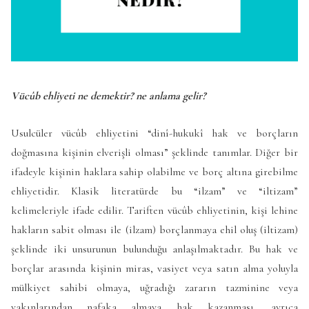
Vücûb ehliyeti ne demektir? ne anlama gelir?
Usulcüler vücûb ehliyetini “dinî-hukukî hak ve borçların
doğmasına kişinin elverişli olması” şeklinde tanımlar. Diğer bir
ifadeyle kişinin haklara sahip olabilme ve borç altına girebilme
ehliyetidir. Klasik literatürde bu “ilzam” ve “iltizam”
kelimeleriyle ifade edilir. Tariften vücûb ehliyetinin, kişi lehine
hakların sabit olması ile (ilzam) borçlanmaya ehil oluş (iltizam)
şeklinde iki unsurunun bulunduğu anlaşılmaktadır. Bu hak ve
borçlar arasında kişinin miras, vasiyet veya satın alma yoluyla
mülkiyet sahibi olmaya, uğradığı zararın tazminine veya
yakınlarından nafaka almaya hak kazanması, ayrıca