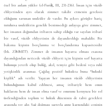
özel bir anlam yükler (
el-Furûḳ
, III, 231-236). İnsan için vücûb
ehliyetinden ayrı olarak zimmet takdir etmenin gereksiz
olduğunu savunan usulcüler de vardır. Bu aykırı görüşler hariç
tutulursa usulcülerin genelde benimsediği anlayışa göre zimmet,
her insanın doğumdan itibaren sahip olduğu var sayılan itibarî
bir vasıf, vücûb ehliyetinin de dayandırıldığı mahaldir. Bir
bakıma kişinin borçlanma ve borçlandırma kapasitesidir
(bk. ZİMMET). Zimmet de insanın hayatta olması esasına
dayandığından neticede vücûb ehliyeti için kişinin sırf hayatta
bulunuşu yeterli olup bulûğ, akıl, temyiz gibi bedenî veya ruhî
yetişkinlik aranmaz. Çağdaş pozitif hukukta buna “hukukî
kişilik” adı verilir. Yaşayan her insanın vücûb ehliyetinin
bulunduğunun kabul edilmesi, amaç itibariyle hem onun
haklarını hem de insan olma vasıf ve onurunu koruyucu bir rol
üstlendiğinden toplum ve hukuk düzeninin de tabii gerekleri
arasında yer alır. Sağ doğması şartıyla anne karnındaki ceninin