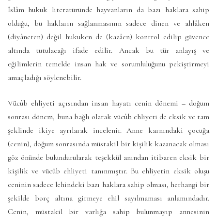
İslâm hukuk literatüründe hayvanların da bazı haklara sahip
olduğu, bu hakların sağlanmasının sadece dinen ve ahlâken
(diyâneten) değil hukuken de (kazâen) kontrol edilip güvence
altında tutulacağı ifade edilir. Ancak bu tür anlayış ve
eğilimlerin temelde insan hak ve sorumluluğunu pekiştirmeyi
amaçladığı söylenebilir.
Vücûb ehliyeti açısından insan hayatı cenin dönemi – doğum
sonrası dönem, buna bağlı olarak vücûb ehliyeti de eksik ve tam
şeklinde ikiye ayrılarak incelenir. Anne karnındaki çocuğa
(cenin), doğum sonrasında müstakil bir kişilik kazanacak olması
göz önünde bulundurularak teşekkül anından itibaren eksik bir
kişilik ve vücûb ehliyeti tanınmıştır. Bu ehliyetin eksik oluşu
ceninin sadece lehindeki bazı haklara sahip olması, herhangi bir
şekilde borç altına girmeye ehil sayılmaması anlamındadır.
Cenin, müstakil bir varlığa sahip bulunmayıp annesinin