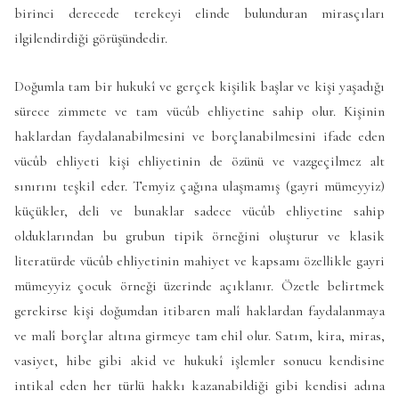
birinci derecede terekeyi elinde bulunduran mirasçıları
ilgilendirdiği görüşündedir.
Doğumla tam bir hukukî ve gerçek kişilik başlar ve kişi yaşadığı
sürece zimmete ve tam vücûb ehliyetine sahip olur. Kişinin
haklardan faydalanabilmesini ve borçlanabilmesini ifade eden
vücûb ehliyeti kişi ehliyetinin de özünü ve vazgeçilmez alt
sınırını teşkil eder. Temyiz çağına ulaşmamış (gayri mümeyyiz)
küçükler, deli ve bunaklar sadece vücûb ehliyetine sahip
olduklarından bu grubun tipik örneğini oluşturur ve klasik
literatürde vücûb ehliyetinin mahiyet ve kapsamı özellikle gayri
mümeyyiz çocuk örneği üzerinde açıklanır. Özetle belirtmek
gerekirse kişi doğumdan itibaren malî haklardan faydalanmaya
ve malî borçlar altına girmeye tam ehil olur. Satım, kira, miras,
vasiyet, hibe gibi akid ve hukukî işlemler sonucu kendisine
intikal eden her türlü hakkı kazanabildiği gibi kendisi adına