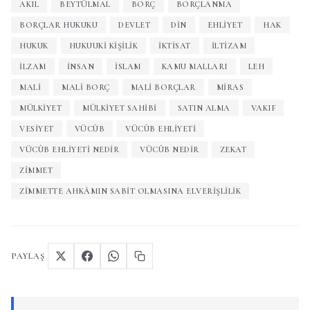
AKIL
BEYTÜLMAL
BORÇ
BORÇLANMA
BORÇLAR HUKUKU
DEVLET
DIN
EHLIYET
HAK
HUKUK
HUKUUKI KIŞILIK
İKTISAT
ILTIZAM
ILZAM
INSAN
İSLAM
KAMU MALLARI
LEH
MALI
MALI BORÇ
MALI BORÇLAR
MIRAS
MÜLKIYET
MÜLKIYET SAHIBI
SATIN ALMA
VAKIF
VESIYET
VÜCÛB
VÜCÛB EHLIYETI
VÜCÛB EHLIYETI NEDIR
VÜCÛB NEDIR
ZEKAT
ZIMMET
ZIMMETTE AHKÂMIN SABIT OLMASINA ELVERIŞLILIK
PAYLAŞ