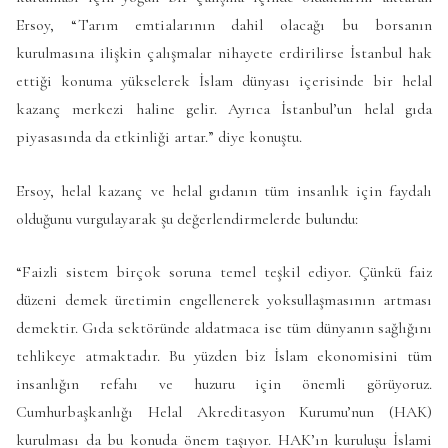
Ersoy, “Tarım emtialarının dahil olacağı bu borsanın
kurulmasına ilişkin çalışmalar nihayete erdirilirse İstanbul hak
ettiği konuma yükselerek İslam dünyası içerisinde bir helal
kazanç merkezi haline gelir. Ayrıca İstanbul’un helal gıda
piyasasında da etkinliği artar.” diye konuştu.
Ersoy, helal kazanç ve helal gıdanın tüm insanlık için faydalı
olduğunu vurgulayarak şu değerlendirmelerde bulundu:
“Faizli sistem birçok soruna temel teşkil ediyor. Çünkü faiz
düzeni demek üretimin engellenerek yoksullaşmasının artması
demektir. Gıda sektöründe aldatmaca ise tüm dünyanın sağlığını
tehlikeye atmaktadır. Bu yüzden biz İslam ekonomisini tüm
insanlığın refahı ve huzuru için önemli görüyoruz.
Cumhurbaşkanlığı Helal Akreditasyon Kurumu’nun (HAK)
kurulması da bu konuda önem taşıyor. HAK’ın kuruluşu İslami