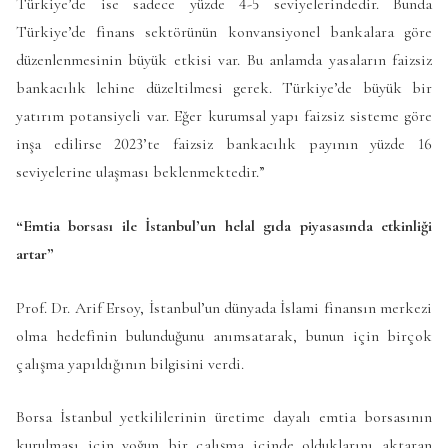
Türkiye’de ise sadece yüzde 4-5 seviyelerindedir. Bunda
Türkiye’de finans sektörünün konvansiyonel bankalara göre
düzenlenmesinin büyük etkisi var. Bu anlamda yasaların faizsiz
bankacılık lehine düzeltilmesi gerek. Türkiye’de büyük bir
yatırım potansiyeli var. Eğer kurumsal yapı faizsiz sisteme göre
inşa edilirse 2023’te faizsiz bankacılık payının yüzde 16
seviyelerine ulaşması beklenmektedir.”
“Emtia borsası ile İstanbul’un helal gıda piyasasında etkinliği
artar”
Prof. Dr. Arif Ersoy, İstanbul’un dünyada İslami finansın merkezi
olma hedefinin bulunduğunu anımsatarak, bunun için birçok
çalışma yapıldığının bilgisini verdi.
Borsa İstanbul yetkililerinin üretime dayalı emtia borsasının
kurulması için yoğun bir çalışma içinde olduklarını aktaran