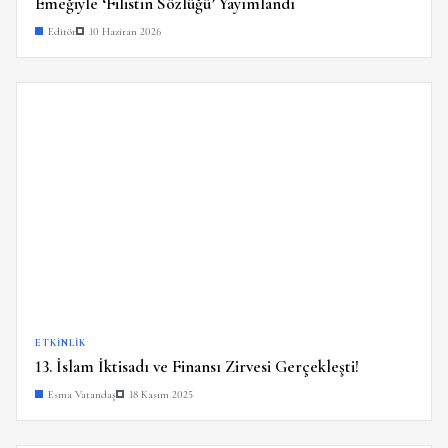
Emeğiyle ‘Filistin Sözlüğü’ Yayımlandı
Editör
10 Haziran 2026
ETKINLIK
13. İslam İktisadı ve Finansı Zirvesi Gerçekleşti!
Esma Vatandaş
18 Kasım 2025