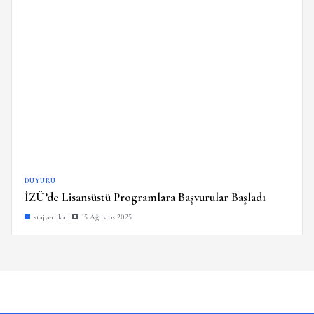
DUYURU
İZÜ’de Lisansüstü Programlara Başvurular Başladı
stajyer ikam
15 Ağustos 2025