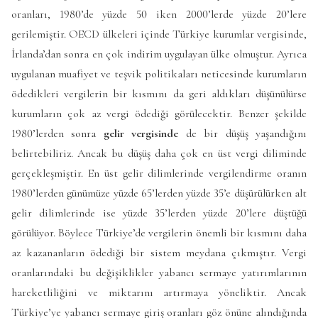
oranları, 1980’de yüzde 50 iken 2000’lerde yüzde 20’lere
gerilemiştir. OECD ülkeleri içinde Türkiye kurumlar vergisinde,
İrlanda’dan sonra en çok indirim uygulayan ülke olmuştur. Ayrıca
uygulanan muafiyet ve teşvik politikaları neticesinde kurumların
ödedikleri vergilerin bir kısmını da geri aldıkları düşünülürse
kurumların çok az vergi ödediği görülecektir. Benzer şekilde
1980’lerden sonra
gelir vergisinde
de bir düşüş yaşandığını
belirtebiliriz. Ancak bu düşüş daha çok en üst vergi diliminde
gerçekleşmiştir. En üst gelir dilimlerinde vergilendirme oranın
1980’lerden günümüze yüzde 65’lerden yüzde 35’e düşürülürken alt
gelir dilimlerinde ise yüzde 35’lerden yüzde 20’lere düştüğü
görülüyor. Böylece Türkiye’de vergilerin önemli bir kısmını daha
az kazananların ödediği bir sistem meydana çıkmıştır. Vergi
oranlarındaki bu değişiklikler yabancı sermaye yatırımlarının
hareketliliğini ve miktarını artırmaya yöneliktir. Ancak
Türkiye’ye yabancı sermaye giriş oranları göz önüne alındığında