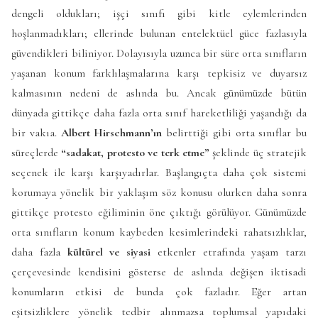
dengeli oldukları; işçi sınıfı gibi kitle eylemlerinden
hoşlanmadıkları; ellerinde bulunan entelektüel güce fazlasıyla
güvendikleri biliniyor. Dolayısıyla uzunca bir süre orta sınıfların
yaşanan konum farklılaşmalarına karşı tepkisiz ve duyarsız
kalmasının nedeni de aslında bu. Ancak günümüzde bütün
dünyada gittikçe daha fazla orta sınıf hareketliliği yaşandığı da
bir vakıa.
Albert Hirschmann’ın
belirttiği gibi orta sınıflar bu
süreçlerde
“sadakat, protesto ve terk etme”
şeklinde üç stratejik
seçenek ile karşı karşıyadırlar. Başlangıçta daha çok sistemi
korumaya yönelik bir yaklaşım söz konusu olurken daha sonra
gittikçe protesto eğiliminin öne çıktığı görülüyor. Günümüzde
orta sınıfların konum kaybeden kesimlerindeki rahatsızlıklar,
daha fazla
kültürel ve siyasi
etkenler etrafında yaşam tarzı
çerçevesinde kendisini gösterse de aslında değişen iktisadi
konumların etkisi de bunda çok fazladır. Eğer artan
eşitsizliklere yönelik tedbir alınmazsa toplumsal yapıdaki