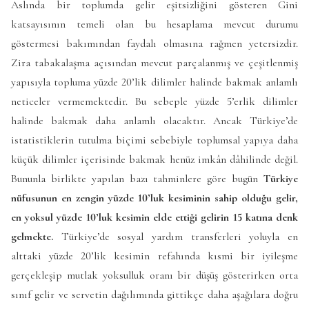
Aslında bir toplumda gelir eşitsizliğini gösteren Gini
katsayısının temeli olan bu hesaplama mevcut durumu
göstermesi bakımından faydalı olmasına rağmen yetersizdir.
Zira tabakalaşma açısından mevcut parçalanmış ve çeşitlenmiş
yapısıyla topluma yüzde 20’lik dilimler halinde bakmak anlamlı
neticeler vermemektedir. Bu sebeple yüzde 5’erlik dilimler
halinde bakmak daha anlamlı olacaktır. Ancak Türkiye’de
istatistiklerin tutulma biçimi sebebiyle toplumsal yapıya daha
küçük dilimler içerisinde bakmak henüz imkân dâhilinde değil.
Bununla birlikte yapılan bazı tahminlere göre bugün
Türkiye
nüfusunun en zengin yüzde 10’luk kesiminin sahip olduğu gelir,
en yoksul yüzde 10’luk kesimin elde ettiği gelirin 15 katına denk
gelmekte.
Türkiye’de sosyal yardım transferleri yoluyla en
alttaki yüzde 20’lik kesimin refahında kısmi bir iyileşme
gerçekleşip mutlak yoksulluk oranı bir düşüş gösterirken orta
sınıf gelir ve servetin dağılımında gittikçe daha aşağılara doğru