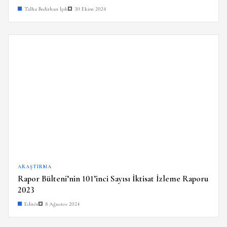
Talha Bedirhan Işık
30 Ekim 2024
ARAŞTIRMA
Rapor Bülteni’nin 101’inci Sayısı İktisat İzleme Raporu
2023
Editör
8 Ağustos 2024