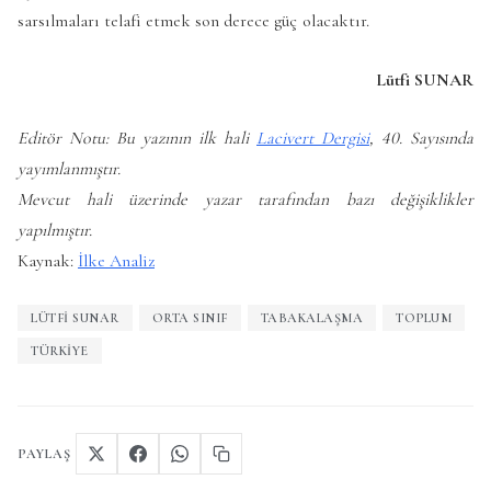
sarsılmaları telafi etmek son derece güç olacaktır.
Lütfi SUNAR
Editör Notu: Bu yazının ilk hali
Lacivert Dergisi
, 40. Sayısında
yayımlanmıştır.
Mevcut hali üzerinde yazar tarafından bazı değişiklikler
yapılmıştır.
Kaynak:
İlke Analiz
LÜTFI SUNAR
ORTA SINIF
TABAKALAŞMA
TOPLUM
TÜRKIYE
PAYLAŞ