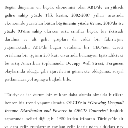
Bugün dünyanın en büyük ekonomisi olan
ABD’de en yüksek
gelire sahip yüzde 1’lik kesim
,
2002-200
7 yılları arasında
ekonomide yaratılan bütün
büyümenin yüzde 65’ine
,
2010’da ise
yüzde 93’üne sahip
olurken orta sınıflar büyük bir iktisadi
daralma ve alt gelir grupları da ciddi bir fakirleşme
yaşamaktadır. ABD’de bugün ortalama bir CEO’nun ücreti
ortalama bir işçinin 250 katı civarında bulunuyor. Eşitsizlikteki
bu artış Amerikan toplumunda
Occupy Wall Street, Ferguson
olaylarında olduğu gibi işaretlerini görmekte olduğumuz sosyal
patlamalara yol açmaya başladı bile.
Türkiye’de ise durum bir miktar daha olumlu olmakla birlikte
benzer bir trend yaşanmaktadır.
OECD’nin “
Growing Unequal?
Income Distribution and Poverty in OECD Countries”
başlıklı
raporunda belirtildiği gibi 1980’lerden itibaren Türkiye’de alt
ve orta gelir gruplarının toplam gelir içerisinden aldıkları pay