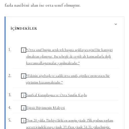
fazla nasibini alan ise orta sınıf olmuştur.
İÇINDEKILER
“Orta sınıf bugün artık tek başına açıklayıcı genel bir kategori
olmaktan çıkmıştır. Bu sebeple de çeşitli alt katmanlarla ilgili
kavramsallaştırmalar yapılmaktadır.”
“Eskinin ağırbaşlı ve sadık orta sınıfı, gittikçe protestocu bir
görünüm kazanmaktadır.”
Sınıfsal Kutuplaşma ve Orta Sınıfın Kaybı
Eşitsiz Büyümenin Maliyeti
“Son 20 yılda Türkiye’deki en zengin yüzde 1’lik grubun toplam
servet içindeki payı yüzde 39.4’ten yüzde 54.3’e yükselmiştir.