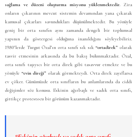
sağlama ve düzeni oluşturma misyonu yüklenmektedir.
Zira
onların çıkarının mevcut sistemin devamından yana çıkarak
kamusal çıkarları savundukları düşünülmektedir. Bu yönüyle
geniş bir orta sınıfın aynı zamanda dengeli bir toplumsal
yapının da göstergesi olduğuna inanıldığını söyleyebiliriz.
1980’lerde Turgut Özal’ın orta sınıfı sık sık
“ortadirek”
olarak
tasvir etmesinin arkasında da bu bakış bulunmaktadır. Özal,
orta sınıfı taşıyıcı bir orta direk gibi tasavvur etmekte ve bu
yönüyle
“evin direği”
olarak görmekteydi. Orta direk zayıflarsa
ev çöker. Günümüzde orta sınıfların bu anlamlarında da ciddi
değişimler söz konusu. Eskinin ağırbaşlı ve sadık orta sınıfı,
gittikçe protestocu bir görünüm kazanmaktadır.
“Eskinin ağırbaşlı ve sadık orta sınıfı,