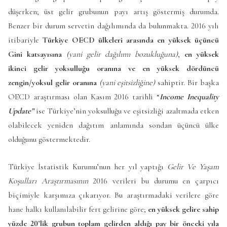
düşerken; üst gelir grubunun payı artış göstermiş durumda.
Benzer bir durum servetin dağılımında da bulunmakta. 2016 yılı
itibariyle
Türkiye OECD ülkeleri arasında en yüksek üçüncü
Gini katsayısına
(yani gelir dağılımı bozukluğuna)
,
en yüksek
ikinci gelir yoksulluğu oranına ve en yüksek dördüncü
zengin/yoksul gelir oranına
(yani eşitsizliğine)
sahiptir. Bir başka
OECD araştırması olan Kasım 2016 tarihli “
Income Inequality
Update”
ise Türkiye’nin yoksulluğu ve eşitsizliği azaltmada etken
olabilecek yeniden dağıtım anlamında sondan üçüncü ülke
olduğunu göstermektedir.
Türkiye İstatistik Kurumu’nun her yıl yaptığı
Gelir Ve Yaşam
Koşulları Araştırmasının
2016 verileri bu durumu en çarpıcı
biçimiyle karşımıza çıkarıyor. Bu araştırmadaki verilere göre
hane halkı kullanılabilir fert gelirine göre;
en yüksek gelire sahip
yüzde 20’lik grubun toplam gelirden aldığı pay bir önceki yıla