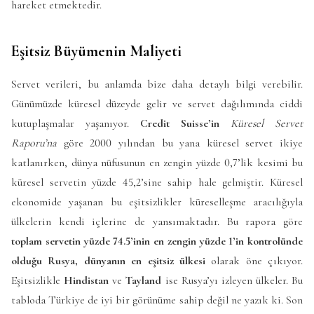
hareket etmektedir.
Eşitsiz Büyümenin Maliyeti
Servet verileri, bu anlamda bize daha detaylı bilgi verebilir.
Günümüzde küresel düzeyde gelir ve servet dağılımında ciddi
kutuplaşmalar yaşanıyor.
Credit Suisse’in
Küresel Servet
Raporu’na
göre 2000 yılından bu yana küresel servet ikiye
katlanırken, dünya nüfusunun en zengin yüzde 0,7’lik kesimi bu
küresel servetin yüzde 45,2’sine sahip hale gelmiştir. Küresel
ekonomide yaşanan bu eşitsizlikler küreselleşme aracılığıyla
ülkelerin kendi içlerine de yansımaktadır. Bu rapora göre
toplam servetin yüzde 74.5’inin en zengin yüzde 1’in kontrolünde
olduğu Rusya, dünyanın en eşitsiz ülkesi
olarak öne çıkıyor.
Eşitsizlikle
Hindistan
ve
Tayland
ise Rusya’yı izleyen ülkeler. Bu
tabloda Türkiye de iyi bir görünüme sahip değil ne yazık ki. Son