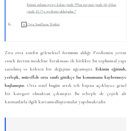
Bunun anlamı geriye kalan yüzde 99’un payının yüzde 60,6’dan
yüzde 45.7’ye gerilemiş olduğudur.”
Orta Sınıfların Tepkisi
Zira orta sınıfın geleneksel formunu aldığı Fordizmin yerini
esnek üretim modeline bırakması ile birlikte bu toplumsal yapı
sarsılmış ve kökten bir değişime uğramıştır.
Eskinin eğitimli,
yerleşik, müreffeh orta sınıfı gittikçe bu konumunu kaybetmeye
başlamıştır.
Orta sınıf bugün artık tek başına açıklayıcı genel
bir kategori olmaktan çıkmıştır. Bu sebeple de çeşitli alt
katmanlarla ilgili kavramsallaştırmalar yapılmaktadır.