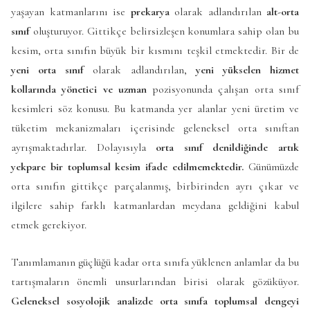
yaşayan katmanlarını ise
prekarya
olarak adlandırılan
alt-orta
sınıf
oluşturuyor. Gittikçe belirsizleşen konumlara sahip olan bu
kesim, orta sınıfın büyük bir kısmını teşkil etmektedir. Bir de
yeni orta sınıf
olarak adlandırılan,
yeni yükselen hizmet
kollarında yönetici ve uzman
pozisyonunda çalışan orta sınıf
kesimleri söz konusu. Bu katmanda yer alanlar yeni üretim ve
tüketim mekanizmaları içerisinde geleneksel orta sınıftan
ayrışmaktadırlar. Dolayısıyla
orta sınıf denildiğinde artık
yekpare bir toplumsal kesim ifade edilmemektedir.
Günümüzde
orta sınıfın gittikçe parçalanmış, birbirinden ayrı çıkar ve
ilgilere sahip farklı katmanlardan meydana geldiğini kabul
etmek gerekiyor.
Tanımlamanın güçlüğü kadar orta sınıfa yüklenen anlamlar da bu
tartışmaların önemli unsurlarından birisi olarak gözüküyor.
Geleneksel sosyolojik analizde orta sınıfa toplumsal dengeyi