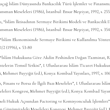
açağ İslâm Dünyasında Bankacılık Türü İşlemler ve Finansma
man Meseleleri (1986), İstanbul: Ensar Neşriyat, 1992, s. 255
ı, “İslâm İktisadının Sermaye Birikimi Modeli ve Bankacılık D
man Meseleleri (1986), İstanbul: Ensar Neşriyat, 1992, s. 354
İslâm Ekonomisinde Sermaye Birikimi ve Kullanılma Yönte
/2 (1996), s. 53-80
“İslâm Hukukuna Göre Akdin Feshinden Doğan Tazminat, R
telerin Temsil Yetkisi”, I. Uluslararası İslâm Ticaret Huk
, Mehmet Bayyiğit (ed.), Konya: Kombad Yayınları, 1997, s. 10
, Finans ve Borsa ile İlgili Bazı Meseleler”, I. Uluslararası 
leri Kongresi, Mehmet Bayyiğit (ed.), Konya: Kombad Yayınlar
seli Hukuk Açısından Factoring ve Komisyonculuk İşlemleri”, 
 Günümüzdeki Meseleleri Kongresi, Mehmet Bayyiğit (ed.),