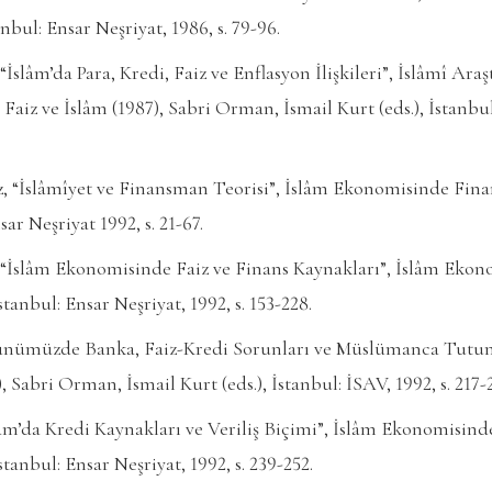
nbul: Ensar Neşriyat, 1986, s. 79-96.
lâm’da Para, Kredi, Faiz ve Enflasyon İlişkileri”, İslâmî Araştı
, Faiz ve İslâm (1987), Sabri Orman, İsmail Kurt (eds.), İstanbul
, “İslâmîyet ve Finansman Teorisi”, İslâm Ekonomisinde Fin
sar Neşriyat 1992, s. 21-67.
İslâm Ekonomisinde Faiz ve Finans Kaynakları”, İslâm Eko
stanbul: Ensar Neşriyat, 1992, s. 153-228.
nümüzde Banka, Faiz-Kredi Sorunları ve Müslümanca Tutum A
, Sabri Orman, İsmail Kurt (eds.), İstanbul: İSAV, 1992, s. 217-
slâm’da Kredi Kaynakları ve Veriliş Biçimi”, İslâm Ekonomisi
stanbul: Ensar Neşriyat, 1992, s. 239-252.