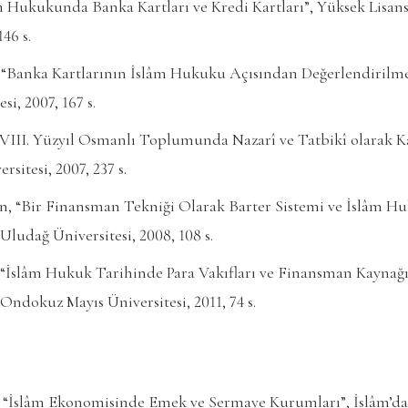
m Hukukunda Banka Kartları ve Kredi Kartları”, Yüksek Lisans 
146 s.
Banka Kartlarının İslâm Hukuku Açısından Değerlendirilmesi
i, 2007, 167 s.
III. Yüzyıl Osmanlı Toplumunda Nazarî ve Tatbikî olarak Ka
sitesi, 2007, 237 s.
, “Bir Finansman Tekniği Olarak Barter Sistemi ve İslâm Hu
 Uludağ Üniversitesi, 2008, 108 s.
 “İslâm Hukuk Tarihinde Para Vakıfları ve Finansman Kaynağı
 Ondokuz Mayıs Üniversitesi, 2011, 74 s.
“İslâm Ekonomisinde Emek ve Sermaye Kurumları”, İslâm’da 