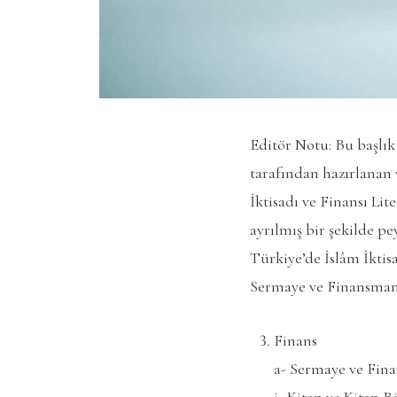
Editör Notu: Bu baş
tarafından hazırlanan 
İktisadı ve Finansı Li
ayrılmış bir şekilde p
Türkiye’de İslâm İktisa
Sermaye ve Finansman, 
Finans
a- Sermaye ve Fin
i- Kitap ve Kitap 