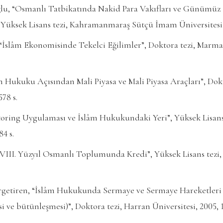
, “Osmanlı Tatbikatında Nakid Para Vakıfları ve Günümüz
, Yüksek Lisans tezi, Kahramanmaraş Sütçü İmam Üniversitesi, 
“İslâm Ekonomisinde Tekelci Eğilimler”, Doktora tezi, Marmar
m Hukuku Açısından Mali Piyasa ve Mali Piyasa Araçları”, Dokt
578 s.
toring Uygulaması ve İslâm Hukukundaki Yeri”, Yüksek Lisan
84 s.
III. Yüzyıl Osmanlı Toplumunda Kredi”, Yüksek Lisans tezi,
etiren, “İslâm Hukukunda Sermaye ve Sermaye Hareketleri
 ve bütünleşmesi)”, Doktora tezi, Harran Üniversitesi, 2005, 1