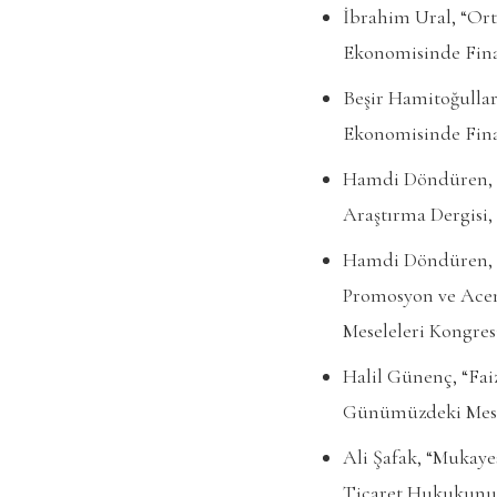
İbrahim Ural, “Ort
Ekonomisinde Finans
Beşir Hamitoğullar
Ekonomisinde Finans
Hamdi Döndüren, “
Araştırma Dergisi, 1
Hamdi Döndüren, 
Promosyon ve Acen
Meseleleri Kongresi
Halil Günenç, “Faiz
Günümüzdeki Mesele
Ali Şafak, “Mukaye
Ticaret Hukukunun