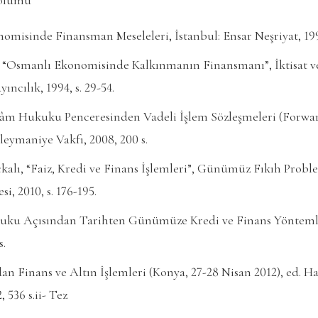
misinde Finansman Meseleleri, İstanbul: Ensar Neşriyat, 1992
“Osmanlı Ekonomisinde Kalkınmanın Finansmanı”, İktisat ve
ayıncılık, 1994, s. 29-54.
slâm Hukuku Penceresinden Vadeli İşlem Sözleşmeleri (Forwa
leymaniye Vakfı, 2008, 200 s.
ı, “Faiz, Kredi ve Finans İşlemleri”, Günümüz Fıkıh Problem
i, 2010, s. 176-195.
ku Açısından Tarihten Günümüze Kredi ve Finans Yöntemler
s.
 Finans ve Altın İşlemleri (Konya, 27-28 Nisan 2012), ed. Hali
 536 s.ii- Tez