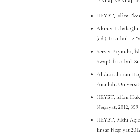
HEYET, İslâm Ekono
Ahmet Tabakoğlu, 
(ed.), İstanbul: İz Y
Servet Bayındır, İ
Swap), İstanbul: Sü
Abdurrahman Haçkal
Anadolu Üniversites
HEYET, İslâm Huku
Neşriyat, 2012, 359 
HEYET, Fıkhî Açıdan
Ensar Neşriyat 2012,