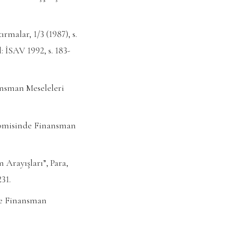
rmalar, 1/3 (1987), s.
: İSAV 1992, s. 183-
ansman Meseleleri
nomisinde Finansman
rayışları”, Para,
231.
nde Finansman