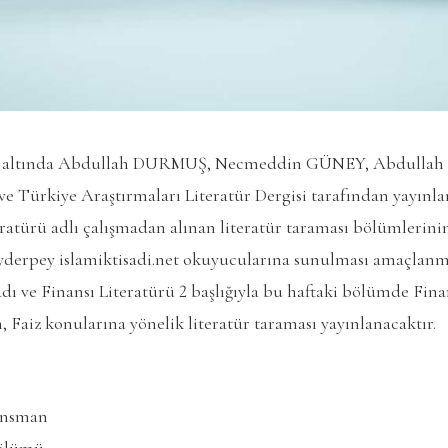
lık altında Abdullah DURMUŞ, Necmeddin GÜNEY, Abdul
ve Türkiye Araştırmaları Literatür Dergisi tarafından yayınl
teratürü adlı çalışmadan alınan literatür taraması bölümlerini
eyderpey islamiktisadi.net okuyucularına sunulması amaçlanm
dı ve Finansı Literatürü 2 başlığıyla bu haftaki bölümde Finan
Faiz konularına yönelik literatür taraması yayınlanacaktır.
ansman
Bölümü