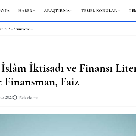
AYFA
HABER
ARAŞTIRMA
TEMEL KONULAR
TE
Türkiye’de İslâm İktisadı ve Finansı Literatürü 2 – Sermaye ve Finansman, Faiz
İslâm İktisadı ve Finansı Lite
 Finansman, Faiz
uz 2023
15 dk okuma