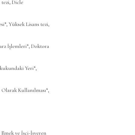
tezi, Dicle
”, Yüksek Lisans tezi,
rz İşlemleri”, Doktora
kukundaki Yeri”,
 Olarak Kullanılması”,
Emek ve İşçi-İşveren