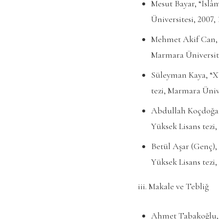
Mesut Bayar, “İslâ
Üniversitesi, 2007, 
Mehmet Akif Can, “
Marmara Üniversites
Süleyman Kaya, “XV
tezi, Marmara Üniver
Abdullah Koçdoğan
Yüksek Lisans tezi,
Betül Aşar (Genç),
Yüksek Lisans tezi,
iii. Makale ve Tebliğ
Ahmet Tabakoğlu, 