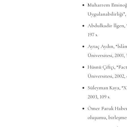
Muharrem Eminoğlu
Uygulanabilirliği”
Abdulkadir İlgen, 
197 s.
Aytaç Aydın, “İslâ
Üniversitesi, 2001, 
Hüsnü Çiftçi, “Fac
Üniversitesi, 2002, 
Süleyman Kaya, “XV
2003, 109 s.
Ömer Faruk Haberg
oluşumu, birleşmesi