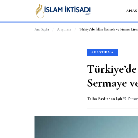
ANAS
Ana Sayfa
/
Araştırma
/
ARAŞTIRMA
Türkiye’de 
Sermaye ve
Talha Bedirhan Işık
25 Temm