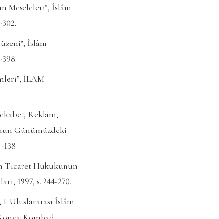
n Meseleleri”, İslâm
-302.
üzeni”, İslâm
-398.
mleri”, İLAM
ekabet, Reklam,
ukunun Günümüzdeki
6-138
İslâm Ticaret Hukukunun
ı, 1997, s. 244-270.
I. Uluslararası İslâm
 Konya: Kombad