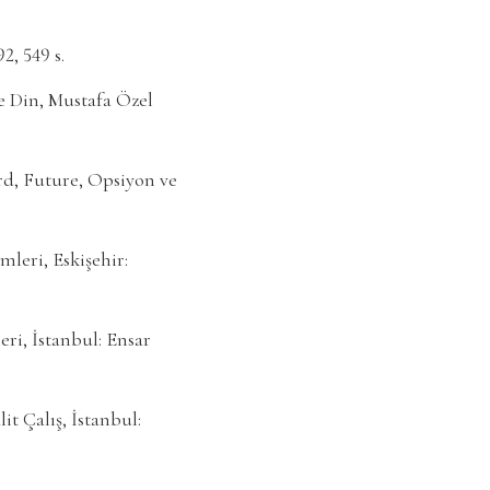
, 549 s.
 Din, Mustafa Özel
rd, Future, Opsiyon ve
leri, Eskişehir:
i, İstanbul: Ensar
t Çalış, İstanbul: