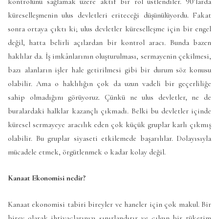
kontrolünü sağlamak üzere aktif bir rol üstlendiler. 90’larda
küreselleşmenin ulus devletleri eriteceği düşünülüyordu. Fakat
sonra ortaya çıktı ki; ulus devletler küreselleşme için bir engel
değil, hatta belirli açılardan bir kontrol aracı. Bunda bazen
haklılar da. İş imkânlarının oluşturulması, sermayenin çekilmesi,
bazı alanların işler hale getirilmesi gibi bir durum söz konusu
olabilir. Ama o haklılığın çok da uzun vadeli bir geçerliliğe
sahip olmadığını görüyoruz. Çünkü ne ulus devletler, ne de
buralardaki halklar kazançlı çıkmadı. Belki bu devletler içinde
küresel sermayeye aracılık eden çok küçük gruplar karlı çıkmış
olabilir. Bu gruplar siyaseti etkilemede başarılılar. Dolayısıyla
mücadele etmek, örgütlenmek o kadar kolay değil.
Kanaat Ekonomisi nedir?
Kanaat ekonomisi tabiri bireyler ve haneler için çok makul. Bir
birey olarak ihtiyaçlarınızı sınırlandırır ve çılgın bir tüketim