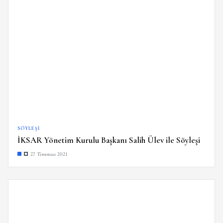
SÖYLEŞI
İKSAR Yönetim Kurulu Başkanı Salih Ülev ile Söyleşi
27 Temmuz 2021