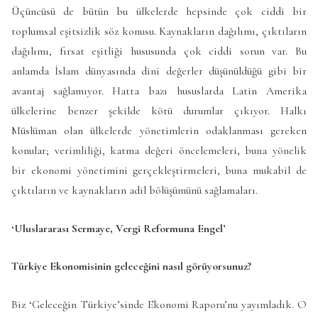
Üçüncüsü de bütün bu ülkelerde hepsinde çok ciddi bir
toplumsal eşitsizlik söz konusu. Kaynakların dağılımı, çıktıların
dağılımı, fırsat eşitliği hususunda çok ciddi sorun var. Bu
anlamda İslam dünyasında dini değerler düşünüldüğü gibi bir
avantaj sağlamıyor. Hatta bazı hususlarda Latin Amerika
ülkelerine benzer şekilde kötü durumlar çıkıyor. Halkı
Müslüman olan ülkelerde yönetimlerin odaklanması gereken
konular; verimliliği, katma değeri öncelemeleri, buna yönelik
bir ekonomi yönetimini gerçekleştirmeleri, buna mukabil de
çıktıların ve kaynakların adil bölüşümünü sağlamaları.
‘Uluslararası Sermaye, Vergi Reformuna Engel’
Türkiye Ekonomisinin geleceğini nasıl görüyorsunuz?
Biz ‘Geleceğin Türkiye’sinde Ekonomi Raporu’nu yayımladık. O