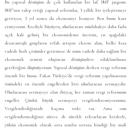
Bu yapısal dönüşüm de çok kullanılan bir laf. IMF jargonu.
IMF’nin talep ettiği yapısal reformlar, 3 yıllık bir iyileştirmeyi
getiriyor, 3 yıl sonra da ekonomiyi bozuyor. Ben bunu kast
etmiyorum. Krediyle büyüyen, uluslararası müdahaleye daha fazla
açık hale gelmiş bir ekonomidense üretimi, en aşağıdaki
dezavantajlı grupların refah artışını eksene alan, belki kısa
vadede hızlı çözümler getirmese de uzun vadede daha sağlam bir
ekonomik zemini oluşturan dönüşümlere odaklanılması
gerektiğini düşünüyorum. Yapısal dönüşüm derken vergi reformu
önemli bir husus. Fakat Türkiye’de vergi reformu yapılmasının
önündeki en önemli engellerden biri uluslararası sermayedir.
Uluslararası sermayeye olan ihtiyaç her zaman vergi reformunu
engeller. Çünkü büyük sermayeyi vergilendiremiyorsunuz.
Vergilendirdiğinizde kaçma riski var. Ama onu
vergilendirmediğiniz sürece de sürekli tekrarlayan krizlerle,
yükün ekonomik olarak orta sınıfın sırtına bindiği bir malî