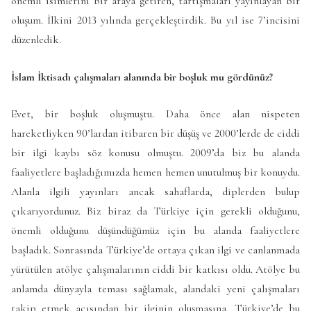
önemli isimlerini bir araya getiren, tartışmaları yayınlayan bir
oluşum. İlkini 2013 yılında gerçekleştirdik. Bu yıl ise 7’incisini
düzenledik.
İslam İktisadı çalışmaları alanında bir boşluk mu gördünüz?
Evet, bir boşluk oluşmuştu. Daha önce alan nispeten
hareketliyken 90’lardan itibaren bir düşüş ve 2000’lerde de ciddi
bir ilgi kaybı söz konusu olmuştu. 2009’da biz bu alanda
faaliyetlere başladığımızda hemen hemen unutulmuş bir konuydu.
Alanla ilgili yayınları ancak sahaflarda, diplerden bulup
çıkarıyordunuz. Biz biraz da Türkiye için gerekli olduğunu,
önemli olduğunu düşündüğümüz için bu alanda faaliyetlere
başladık. Sonrasında Türkiye’de ortaya çıkan ilgi ve canlanmada
yürütülen atölye çalışmalarının ciddi bir katkısı oldu. Atölye bu
anlamda dünyayla teması sağlamak, alandaki yeni çalışmaları
takip etmek açısından bir ilginin oluşmasına, Türkiye’de bu