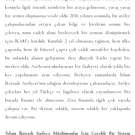
konuyla ilgili önemli isimlerin bir araya gelmesine, yavaş yavaş
bir zemin oluşmasına vesile oldu. 2016 yılının sonunda, bu atölye
çalışmalarından ortaya çıkan bilgi ve birikimi somut bir
çıktıya, uzun vadeli alanı besleyecek bir zemine dönüştürmek
için İKAM’ı kurduk. Kurulalı 2 yıl olmasına rağmen, hem ülke
çapında, hem de küresel çapta çok ciddi mesafeler kaydeden,
bu anlamda alanın gelişimine ileri düzeyde katkı yapan bir
merkez oldu. Atölyenin uluslararası bir faaliyeti olarak yılda bir
kez yapılmasını arzu ediyoruz. İlerleyen zamanlarda İslam
İktisadı Atölyesi’nin odağını derinleştirme çabasındayız. Atölye
çıktıları her yıl Türkçe ve İngilizce olarak yayımlanıyor. Biz
burada finansı ele almıyoruz. Zira finansla ilgili çok sayıda
çalışma var. Biz iktisat odaklı, sistem odaklı bir yaklaşımla
devam ediyoruz.
‘İslam İktisadı Sadece Müslümanlar İçin Gerekli Bir Sistem