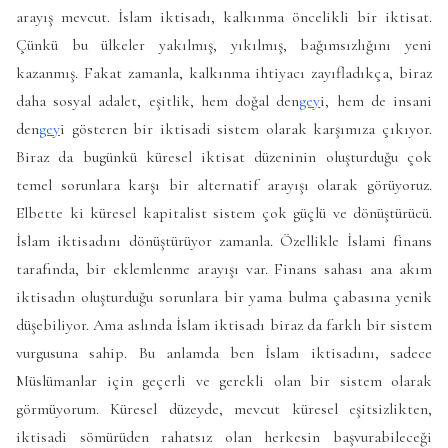
arayış mevcut. İslam iktisadı, kalkınma öncelikli bir iktisat.
Çünkü bu ülkeler yakılmış, yıkılmış, bağımsızlığını yeni
kazanmış. Fakat zamanla, kalkınma ihtiyacı zayıfladıkça, biraz
daha sosyal adalet, eşitlik, hem doğal den
gey
i, hem de insani
den
gey
i gösteren bir iktisadi sistem olarak karşımıza çıkıyor.
Biraz da bugünkü küresel iktisat düzeninin oluşturduğu çok
temel sorunlara karşı bir alternatif arayışı olarak görüyoruz.
Elbette ki küresel kapitalist sistem çok güçlü ve dönüştürücü.
İslam iktisadını dönüştürüyor zamanla. Özellikle İslami finans
tarafında, bir eklemlenme arayışı var. Finans sahası ana akım
iktisadın oluşturduğu sorunlara bir yama bulma çabasına yenik
düşebiliyor. Ama aslında İslam iktisadı biraz da farklı bir sistem
vurgusuna sahip. Bu anlamda ben İslam iktisadını, sadece
Müslümanlar için geçerli ve gerekli olan bir sistem olarak
görmüyorum. Küresel düzeyde, mevcut küresel eşitsizlikten,
iktisadi sömürüden rahatsız olan herkesin başvurabileceği