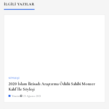
İLGILI YAZILAR
SÖYLEŞI
2020 İslam İktisadı Araştırma Ödülü Sahibi Monzer
Kahf İle Söyleşi
Yönetici
23 Ağustos 2021