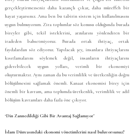
gerçekleştirmezseniz daha kazançlı çıkar, daha müreffeh bir
hayat yaşarsınız. Ama ben bu tabirin sistem için kullanılmasını
uygun bulmuyorum. Zira toplumlar söz konusu olduğunda burada
bireyler gibi, tekil isteklerini, arzularını yönlendiren bir
iradeden bahsetmiyoruz. Burada ortak ihtiyaç, ortak
faydalardan söz ediyoruz. Yapılacak şey, insanlara ihtiyaçlarını
kısıtlamalarını söylemek değil, insanların ihtiyaçlarını
giderebilecek uygun yolları, verimli bir ekonomiyi
oluşturmaktır. Aynı zaman da bu verimlilik ve üretkenliğin doğru
bölüşülmesini sağlamak önemli. Kanaat ekonomisi birey için
önemli bir kavram, ama toplumda üretkenlik, verimlilik ve adil
bölüşüm kavramları daha fazla öne çıkıyor.
‘Din Zannedildiği Gibi Bir Avantaj Sağlamıyor’
İslam Dünyasındaki ekonomi yönetimlerini nasıl buluyorsunuz?