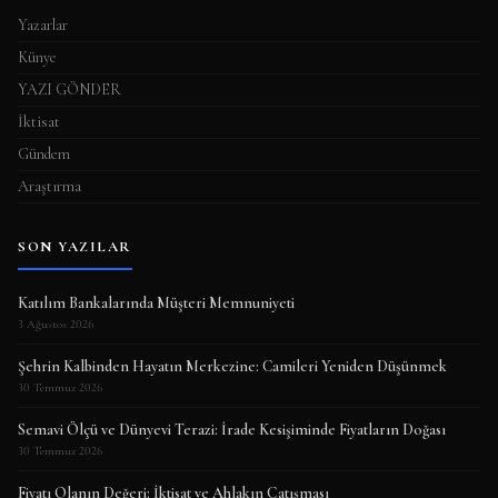
Yazarlar
Künye
YAZI GÖNDER
İktisat
Gündem
Araştırma
SON YAZILAR
Katılım Bankalarında Müşteri Memnuniyeti
3 Ağustos 2026
Şehrin Kalbinden Hayatın Merkezine: Camileri Yeniden Düşünmek
30 Temmuz 2026
Semavi Ölçü ve Dünyevi Terazi: İrade Kesişiminde Fiyatların Doğası
30 Temmuz 2026
Fiyatı Olanın Değeri: İktisat ve Ahlakın Çatışması