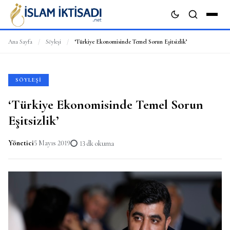
Ana Sayfa
/
Söyleşi
/
‘Türkiye Ekonomisinde Temel Sorun Eşitsizlik’
ARA
SÖYLEŞI
‘Türkiye Ekonomisinde Temel Sorun
Eşitsizlik’
Yönetici
5 Mayıs 2019
13 dk okuma