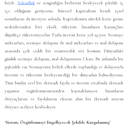
böyle.
Yoksulluk
ve zenginliğin birbirini besleyecek şekilde iç
içe olduğunu görüyoruz. Küresel kapitalizm kendi içsel
sorunlarını da üretiyor aslında. Kapitalizmin sürekli krize girme
nedenlerinden biri eksik tüketim. İnsanların kazançları
düştükçe tüketemiyorlar. Fazla üretim krize yol açıyor. Sermaye
miktarları, sermaye dolaşımı ile mal miktarları ve mal dolaşımı
arasında çok ciddi bir orantısızlık söz konusu. Dünyadaki
günlük sermaye dolaşımı, mal dolaşımının 3 katı. Bu anlamda bir
şişkinlik var. Sermayenin belirli ellerde toplandığı ve dolayısıyla
üretimi ve tüketimi besleyemediği bir dünyadan bahsediyoruz.
Tüm bunlar reel bir iktisadi fayda ve üretim etrafında iktisadi
yaşamın örgütlenmemesinden kaynaklanıyor. İnsanların
ihtiyaçlarını ve faydalarını eksene alan bir iktisadi sistem
ihtiyacı aciliyet kesbediyor.
‘Sistem, Örgütlenmeyi Engelleyecek Şekilde Kurgulanmış’