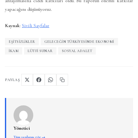
anlaşılmasına ciddi katkıları oldu. Bu raporun önemli katkılar
yapacağını düşünüyoruz.
Kaynak
:
Sivili Sayfalar
EŞITSIZLIKLER
GELECEĞIN TÜRKIYESINDE EKONOMI
IKAM
LÜTFI SUNAR
SOSYAL ADALET
PAYLAŞ
Yönetici
Tüm yazılarını gör →