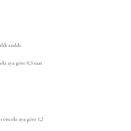
lık azaldı.
eki aya göre 0,3 saat
ı önceki aya göre 1,2