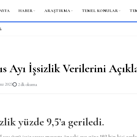
AYFA
HABER
ARAŞTIRMA
TEMEL KONULAR
TE
dı
 Ayı İşsizlik Verilerini Açıkl
uz 2023
2 dk okuma
zlik yüzde 9,5’a geriledi.
 yaş üstü işsiz sayısı mayısta önceki aya göre 193 bin kişi aza