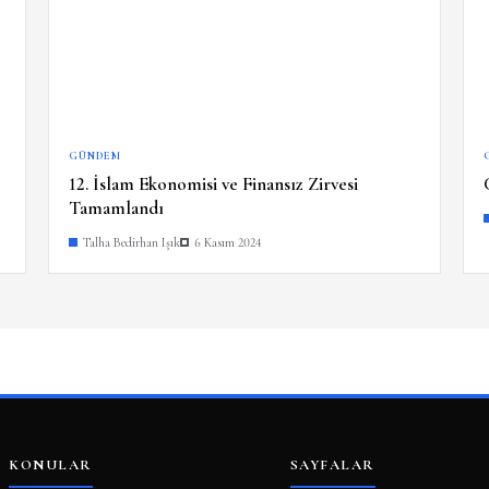
GÜNDEM
12. İslam Ekonomisi ve Finansız Zirvesi
Tamamlandı
Talha Bedirhan Işık
6 Kasım 2024
KONULAR
SAYFALAR