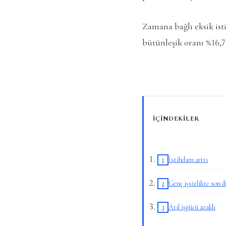
Zamana bağlı eksik ist
bütünleşik oranı %16,7
İÇINDEKILER
İstihdam arttı
Genç işsizlikte son 
Atıl işgücü azaldı