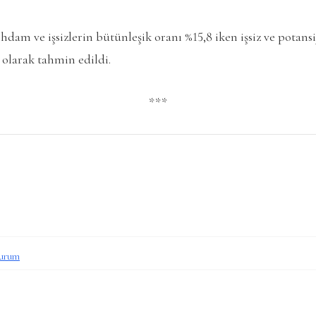
ihdam ve işsizlerin bütünleşik oranı %15,8 iken işsiz ve potan
 olarak tahmin edildi.
***
durum