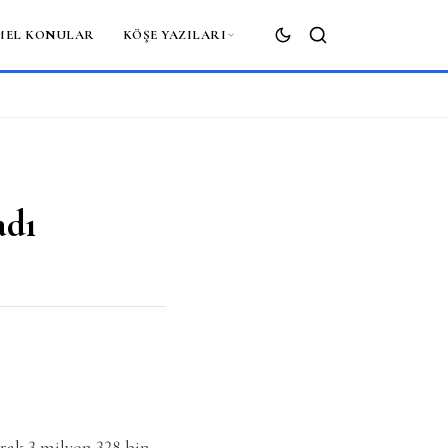
MEL KONULAR
KÖŞE YAZILARI
ARA
adı
larak 3 milyon 328 bin