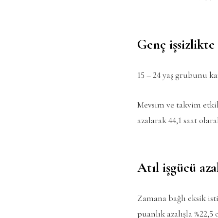
Genç işsizlikt
15 – 24 yaş grubunu kap
Mevsim ve takvim etkile
azalarak 44,1 saat olara
Atıl işgücü aza
Zamana bağlı eksik isti
puanlık azalışla %22,5 