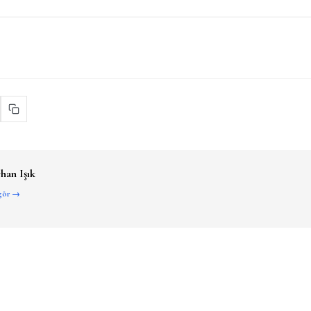
han Işık
 gör →