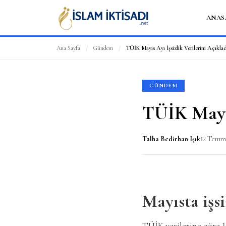
ANAS
Ana Sayfa
/
Gündem
/
TÜİK Mayıs Ayı İşsizlik Verilerini Açıkla
GÜNDEM
TÜİK Mayıs
Talha Bedirhan Işık
12 Temm
Mayısta işsi
TÜİK verilerine göre 15