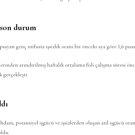
e son durum
sayan genç nüfusta işsizlik oranı bir önceki aya göre 1,6 puan
rinden arındırılmış haftalık ortalama fiili çalışma süresi önc
k gerçekleşti.
ldı
hdam, potansiyel işgücü ve işsizlerden oluşan atıl işgücü oran
oldu.