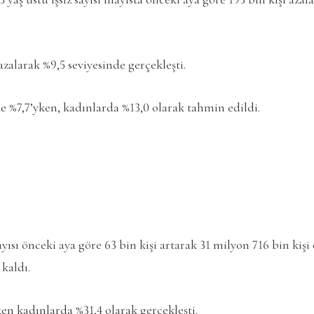
 azalarak %9,5 seviyesinde gerçekleşti.
de %7,7’yken, kadınlarda %13,0 olarak tahmin edildi.
yısı önceki aya göre 63 bin kişi artarak 31 milyon 716 bin kiş
 kaldı.
n kadınlarda %31,4 olarak gerçekleşti.