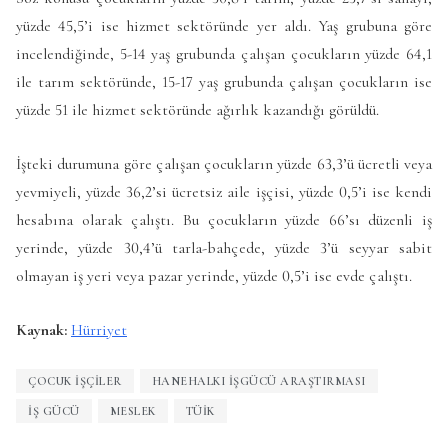
yüzde 45,5’i ise hizmet sektöründe yer aldı. Yaş grubuna göre
incelendiğinde, 5-14 yaş grubunda çalışan çocukların yüzde 64,1
ile tarım sektöründe, 15-17 yaş grubunda çalışan çocukların ise
yüzde 51 ile hizmet sektöründe ağırlık kazandığı görüldü.
İşteki durumuna göre çalışan çocukların yüzde 63,3’ü ücretli veya
yevmiyeli, yüzde 36,2’si ücretsiz aile işçisi, yüzde 0,5’i ise kendi
hesabına olarak çalıştı. Bu çocukların yüzde 66’sı düzenli iş
yerinde, yüzde 30,4’ü tarla-bahçede, yüzde 3’ü seyyar sabit
olmayan iş yeri veya pazar yerinde, yüzde 0,5’i ise evde çalıştı.
Kaynak:
Hürriyet
ÇOCUK IŞÇILER
HANEHALKI İŞGÜCÜ ARAŞTIRMASI
IŞ GÜCÜ
MESLEK
TÜİK