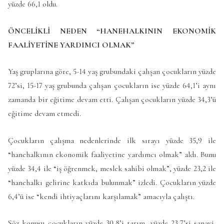
yüzde 66,1 oldu.
ÖNCELİKLİ NEDEN “HANEHALKININ EKONOMİK
FAALİYETİNE YARDIMCI OLMAK”
Yaş gruplarına göre, 5-14 yaş grubundaki çalışan çocukların yüzde
72’si, 15-17 yaş grubunda çalışan çocukların ise yüzde 64,1’i aynı
zamanda bir eğitime devam etti. Çalışan çocukların yüzde 34,3’ü
eğitime devam etmedi.
Çocukların çalışma nedenlerinde ilk sırayı yüzde 35,9 ile
“hanehalkının ekonomik faaliyetine yardımcı olmak” aldı. Bunu
yüzde 34,4 ile “iş öğrenmek, meslek sahibi olmak”, yüzde 23,2 ile
“hanehalkı gelirine katkıda bulunmak” izledi. Çocukların yüzde
6,4’ü ise “kendi ihtiyaçlarını karşılamak” amacıyla çalıştı.
Söz konusu çocukların yüzde 30,8’i tarım, yüzde 23,7’si sanayi,