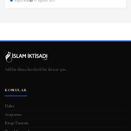
stajyer ikam
15 Ağustos 2025
Adil bir dünya bereketli bir iktisat için…
KONULAR
Haber
Araştırma
Kitap-Tanıtım