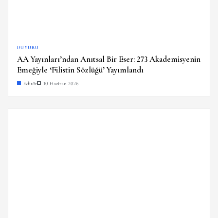
DUYURU
AA Yayınları’ndan Anıtsal Bir Eser: 273 Akademisyenin
Emeğiyle ‘Filistin Sözlüğü’ Yayımlandı
Editör
10 Haziran 2026