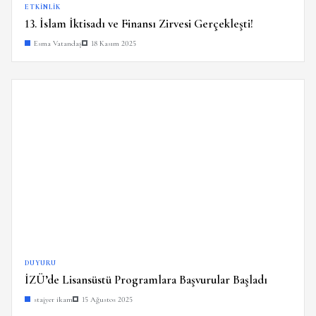
ETKINLIK
13. İslam İktisadı ve Finansı Zirvesi Gerçekleşti!
Esma Vatandaş
18 Kasım 2025
DUYURU
İZÜ’de Lisansüstü Programlara Başvurular Başladı
stajyer ikam
15 Ağustos 2025