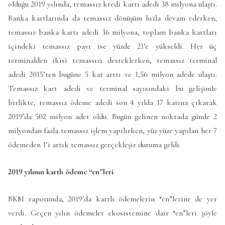
olduğu 2019 yılında, temassız kredi kartı adedi 38 milyona ulaştı.
Banka kartlarında da temassız dönüşüm hızla devam ederken,
temassız banka kartı adedi 36 milyona, toplam banka kartları
içindeki temassız payı ise yüzde 21’e yükseldi. Her üç
terminalden ikisi temassızı desteklerken, temassız terminal
adedi 2015’ten bugüne 5 kat arttı ve 1,56 milyon adede ulaştı.
Temassız kart adedi ve terminal sayısındaki bu gelişimle
birlikte, temassız ödeme adedi son 4 yılda 17 katına çıkarak
2019’da 502 milyon adet oldu. Bugün gelinen noktada günde 2
milyondan fazla temassız işlem yapılırken, yüz yüze yapılan her 7
ödemeden 1’i artık temassız gerçekleşir duruma geldi.
2019 yılının kartlı ödeme “en”leri
BKM raporunda, 2019’da kartlı ödemelerin “en”lerine de yer
verdi. Geçen yılın ödemeler ekosistemine dair “en”leri şöyle