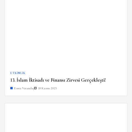
ETKINLIK
13. İslam İktisadı ve Finansı Zirvesi Gerçekleşti!
Esma Vatandaş
18 Kasım 2025