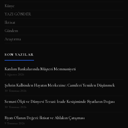
Künye
YAZI GÖNDER
İktisat
Gündem
Araştırma
SON YAZILAR
Katılım Bankalarında Müşteri Memnuniyeti
3 Ağustos 2026
Şehrin Kalbinden Hayatın Merkezine: Camileri Yeniden Düşünmek
30 Temmuz 2026
Semavi Ölçü ve Dünyevi Terazi: İrade Kesişiminde Fiyatların Doğası
30 Temmuz 2026
Fiyatı Olanın Değeri: İktisat ve Ahlakın Çatışması
9 Temmuz 2026