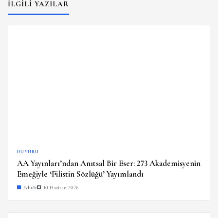
İLGILI YAZILAR
DUYURU
AA Yayınları’ndan Anıtsal Bir Eser: 273 Akademisyenin
Emeğiyle ‘Filistin Sözlüğü’ Yayımlandı
Editör
10 Haziran 2026