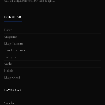
Adil bir dünya bereketli bir iktisat için…
KONULAR
Haber
Araştırma
Kitap-Tanıtım
Temel Kavramlar
Tartışma
Analiz
Makale
Kitap-Öneri
SAYFALAR
Yazarlar