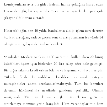
komisyonların ayrı bir gider kalemi haline geldiğine işaret eden
Hisarcıklıoğlu, bu kapsamda tüccar ve sanayicilerden pek çok
şikayet aldıklarını aktardı.
Hisarcıklıoğlu, son 10 yılda bankaların aldığı işlem ücretlerinin
4,5 kat arttığını, sadece geçen seneki artış oranının ise yüzde 34
olduğunu vurgulayarak, şunları kaydetti:
“Bankalar, Merkez Bankası EFT sistemini kullanırken 20 kuruş
ödedikleri işlem için bizlerden 20 lira talep eder hale gelmişti.
Bir diğer sıkıntı kredi erken ödeme ve kapama komisyonlarıydı.
Yüksek faizle kullandıkları kredileri kapamak isteyen
müteşebbisler adeta cezalandırılmaktaydı. Tüm bu konuları
devamlı hükümetimiz nezdinde gündeme getirdik. Olumlu
sonuçlandı. Tüm iş dünyamız işlem ücretlerine getirilen
sınırlamayı memnuniyetle karşıladı. Hem vatandaşlarımız hem