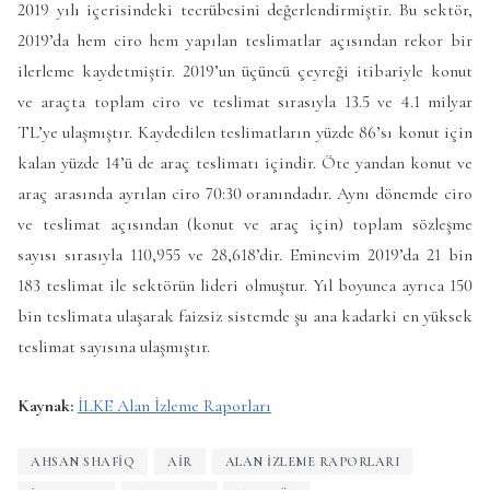
2019 yılı içerisindeki tecrübesini değerlendirmiştir. Bu sektör,
2019’da hem ciro hem yapılan teslimatlar açısından rekor bir
ilerleme kaydetmiştir. 2019’un üçüncü çeyreği itibariyle konut
ve araçta toplam ciro ve teslimat sırasıyla 13.5 ve 4.1 milyar
TL’ye ulaşmıştır. Kaydedilen teslimatların yüzde 86’sı konut için
kalan yüzde 14’ü de araç teslimatı içindir. Öte yandan konut ve
araç arasında ayrılan ciro 70:30 oranındadır. Aynı dönemde ciro
ve teslimat açısından (konut ve araç için) toplam sözleşme
sayısı sırasıyla 110,955 ve 28,618’dir. Eminevim 2019’da 21 bin
183 teslimat ile sektörün lideri olmuştur. Yıl boyunca ayrıca 150
bin teslimata ulaşarak faizsiz sistemde şu ana kadarki en yüksek
teslimat sayısına ulaşmıştır.
Kaynak:
İLKE Alan İzleme Raporları
AHSAN SHAFIQ
AİR
ALAN İZLEME RAPORLARI